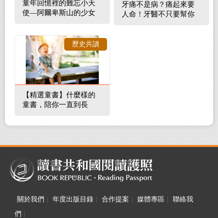
童年回憶裡的難忘小天
牙痛不是病？痛起來要
使—阿爾卑斯山的少女
人命！牙醫不只要幫你
補蛀牙，還要觀察口腔
裡的整體環境
歷史共讀
【精選童書】什麼樣的
童書，陪你一直到長
大！
關於我們
|
年度出版目錄
|
合作提案
|
媒體專區
|
聯絡我
們
|