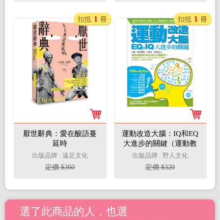
康黃金法則」（二版）
1
1
扣抵
冊
扣抵
冊
厭世辭典：愛在酸語蔓
運動改造大腦：IQ和EQ
延時
大進步的關鍵（運動教
學指定用書）
出版品牌 : 遠足文化
出版品牌 : 野人文化
定價 $360
定價 $320
選了此商品的人，也選