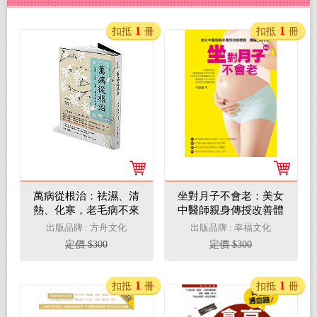
1
1
扣抵
冊
扣抵
冊
萬病從根治：祛濕、清
坐對月子不會老：美女
熱、化寒，老毛病不來
中醫師親身傳授改善體
煩
質關鍵30天
出版品牌 : 方舟文化
出版品牌 : 幸福文化
定價 $300
定價 $300
1
1
扣抵
冊
扣抵
冊