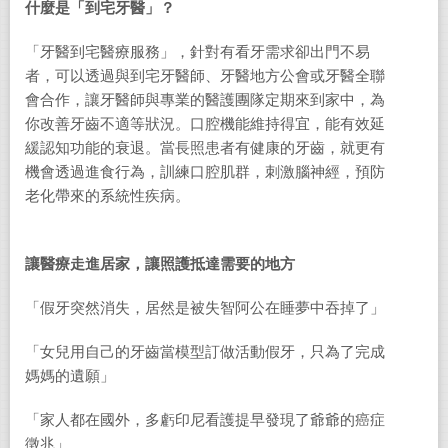
什麼是「到宅牙醫」？
「牙醫到宅醫療服務」，針對有看牙需求卻出門不易
者，可以透過與到宅牙醫師、牙醫地方公會或牙醫全聯
會合作，讓牙醫師與專業的醫護團隊定期來到家中，為
你改善牙齒不適等狀況。口腔機能維持得宜，能有效延
緩認知功能的衰退。當長照患者有健康的牙齒，就更有
機會透過進食行為，訓練口腔肌群，刺激腦神經，預防
老化帶來的系統性疾病。
讓醫療走進居家，讓照護抵達需要的地方
「假牙突然消失，居然是被失智阿公在睡夢中吞掉了」
「女兒用自己的牙齒當模型訂做活動假牙，只為了完成
媽媽的遺願」
「家人都在國外，多虧印尼看護提早發現了爺爺的癌症
徵兆」