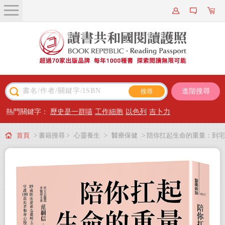
關於我們
近期新書
書籍搜尋
進階搜尋
主題閱讀
熱門關鍵字：
歷史是一群喵
工作細胞
以色列
吉卜力
出版專區
首頁
> 書籍搜尋 >
心靈養生
>
醫療保健
> 陪你扛起生命的重量：到宅
會員專屬
牙醫先行者范綱信醫師守護長照家庭的暖心紀實
會員儲值方案