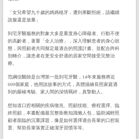
「女兒希望九十歲的媽媽植牙，遭到果斷拒絕，該繼續
說服還是放棄」
到宅牙醫服務的對象大多是重度身心障礙者、行動不便
的高齡者，著重「全人治療」，深入理解患者的身心狀
態，與照顧者共同擬定最適合的照護計畫。並配合跨科
別轉介，讓患者在更安全舒適的居家空間接受完整治
療。
范綱信醫師是台灣第一批到宅牙醫，14年來服務將近
600個家庭，他用說故事的方式，具體描繪長照家庭遇
到的嚴峻考驗、家人間的深情羈絆，真摯動人。
想知道口腔相關的疾病徵兆、照顧技能、療程選擇、臨
終照顧，本書配備最完整衛教知識懶人包，協助減輕照
顧者面臨的沉重課題，像是如何選擇適合長輩的口腔裝
置、幫助長輩落實正確潔牙習慣等等。