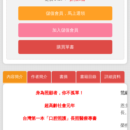
儲值會員，馬上選領
加入儲值會員
購買單書
內容簡介
作者簡介
書摘
書籍目錄
詳細資料
身為照顧者，你不孤單！
范綱
超高齡社會元年
恩主
長。
台灣第一本「口腔照護」長照醫療專書
榮獲