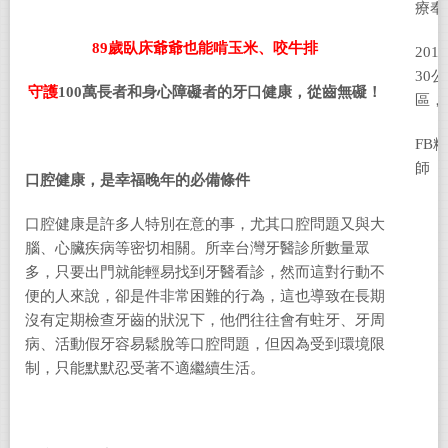
療奉
89
歲臥床爺爺也能啃玉米、咬牛排
20
30
守護
100
萬長者和身心障礙者的牙口健康，從齒無礙！
區，
FB
師
口腔健康，是幸福晚年的必備條件
口腔健康是許多人特別在意的事，尤其口腔問題又與大
腦、心臟疾病等密切相關。所幸台灣牙醫診所數量眾
多，只要出門就能輕易找到牙醫看診，然而這對行動不
便的人來說，卻是件非常困難的行為，這也導致在長期
沒有定期檢查牙齒的狀況下，他們往往會有蛀牙、牙周
病、活動假牙容易鬆脫等口腔問題，但因為受到環境限
制，只能默默忍受著不適繼續生活。