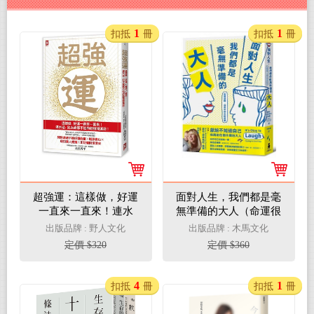
1
1
扣抵
冊
扣抵
冊
超強運：這樣做，好運
面對人生，我們都是毫
一直來一直來！連水
無準備的大人（命運很
逆、犯太歲都不怕的超
賤，但我不想忘記疼
出版品牌 : 野人文化
出版品牌 : 木馬文化
強開運術
痛）
定價 $320
定價 $360
4
1
扣抵
冊
扣抵
冊