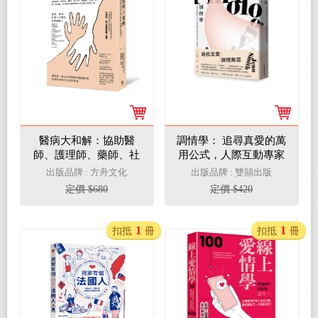
醫病大和解：協助醫
調情學： 追尋真愛的萬
師、護理師、藥師、社
用公式，人際互動專家
工師、醫檢師、醫院行
讓你面對自我，走進關
出版品牌 : 方舟文化
出版品牌 : 雙囍出版
政、病人和家屬一起學
係
定價 $680
定價 $420
習同理關懷與自我保護
之教育手冊（三版）
1
1
扣抵
冊
扣抵
冊