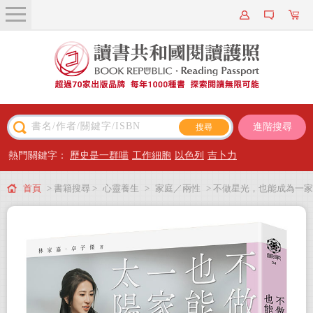
關於我們
近期新書
書籍搜尋
進階搜尋
主題閱讀
熱門關鍵字：
歷史是一群喵
工作細胞
以色列
吉卜力
出版專區
首頁
> 書籍搜尋 >
心靈養生
>
家庭／兩性
> 不做星光，也能成為一家
會員專屬
人的太陽(暢銷紀念版)
會員儲值方案