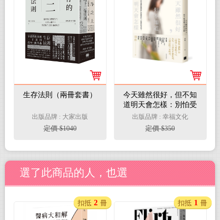
生存法則（兩冊套書）
今天雖然很好，但不知
道明天會怎樣：別怕受
傷，生活就是懂得擁抱
出版品牌 : 大家出版
出版品牌 : 幸福文化
傷口再緩慢前行，這樣
定價 $1040
定價 $350
就很幸福了
選了此商品的人，也選
2
1
扣抵
冊
扣抵
冊