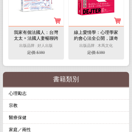
我家有個法國人：台灣
線上愛情學：心理學家
太太 × 法國人妻暢聊跨
約會心法全公開，讓奇
文化婚姻大小事
蹟從下一次滑動發生！
出版品牌 : 好人出版
出版品牌 : 木馬文化
定價 $380
定價 $380
書籍類別
心理勵志
宗教
醫療保健
家庭／兩性