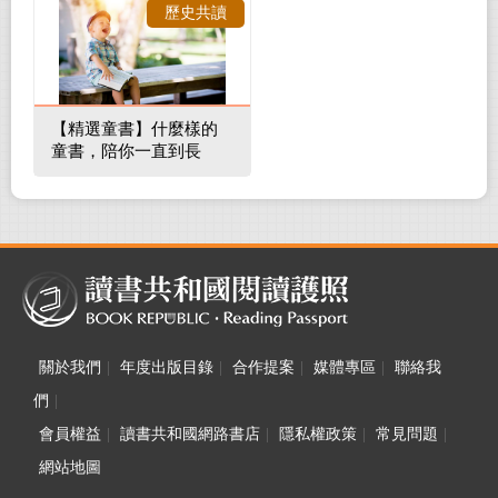
歷史共讀
【精選童書】什麼樣的
童書，陪你一直到長
大！
關於我們
|
年度出版目錄
|
合作提案
|
媒體專區
|
聯絡我
們
|
會員權益
|
讀書共和國網路書店
|
隱私權政策
|
常見問題
|
網站地圖