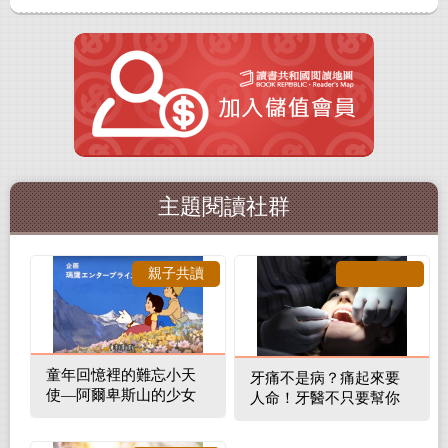
主題閱讀社群
親子共讀
童年回憶裡的難忘小天
牙痛不是病？痛起來要
使—阿爾卑斯山的少女
人命！牙醫不只要幫你
補蛀牙，還要觀察口腔
裡的整體環境