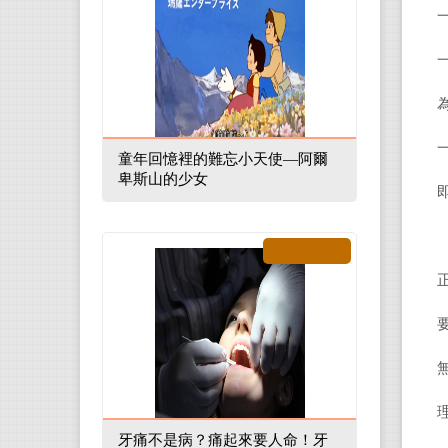
童年回憶裡的難忘小天使—阿爾
卑斯山的少女
牙痛不是病？痛起來要人命！牙