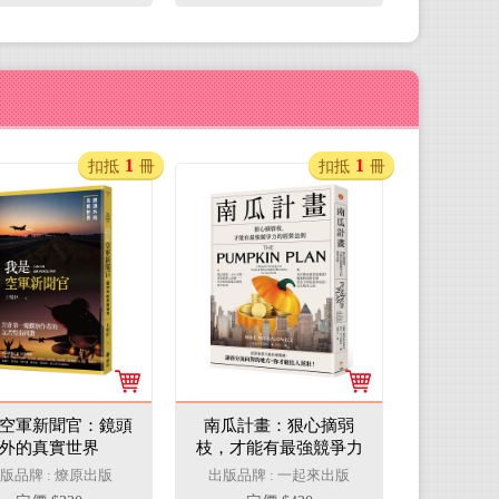
1
1
扣抵
冊
扣抵
冊
空軍新聞官：鏡頭
南瓜計畫：狠心摘弱
外的真實世界
枝，才能有最強競爭力
的經營法則
版品牌 : 燎原出版
出版品牌 : 一起來出版