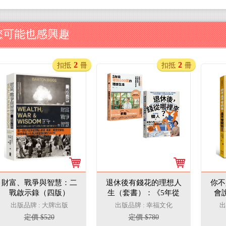
您可能也感興趣
2
2
扣抵
冊
扣抵
冊
財富、戰爭與智慧：二
退休後有錢花的理想人
你不
戰啟示錄（四版）
生（套書）：《5年從
會
零到500萬的理想生
情
出版品牌 : 大牌出版
出版品牌 : 幸福文化
出
活》+《退休後，錢從
心，
定價 $520
定價 $780
哪裡來？》