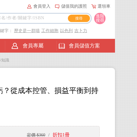
會員登入
儲值我的護照
選領車
進階
搜尋
關鍵字：
歷史是一群喵
工作細胞
以色列
吉卜力
會員專屬
會員儲值方案
本知識
虧？從成本控管、損益平衡到持
折扣1冊
定價 $360
/