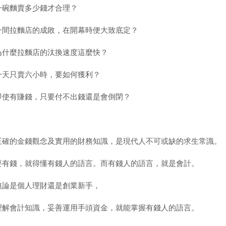
一碗麵賣多少錢才合理？
一間拉麵店的成敗，在開幕時便大致底定？
為什麼拉麵店的汰換速度這麼快？
一天只賣六小時，要如何獲利？
即使有賺錢，只要付不出錢還是會倒閉？
正確的金錢觀念及實用的財務知識，是現代人不可或缺的求生常識。
要有錢，就得懂有錢人的語言。而有錢人的語言，就是會計。
無論是個人理財還是創業新手，
理解會計知識，妥善運用手頭資金，就能掌握有錢人的語言。