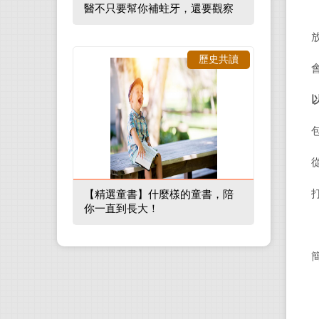
醫不只要幫你補蛀牙，還要觀察
口腔裡的整體環境
歷史共讀
【精選童書】什麼樣的童書，陪
你一直到長大！