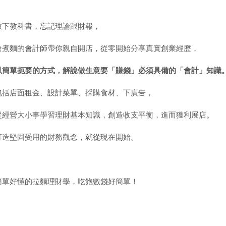
放下教科書，忘記理論跟財報，
會煮麵的會計師帶你親自開店，從零開始分享真實創業經歷，
以簡單扼要的方式，解說做生意要「賺錢」必須具備的「會計」知識
包括店面租金、設計菜單、採購食材、下廣告，
從經營大小事學習理財基本知識，創造收支平衡，進而獲利展店。
打造堅固受用的財務觀念，就從現在開始。
簡單好懂的拉麵理財學，吃飽數錢好簡單！