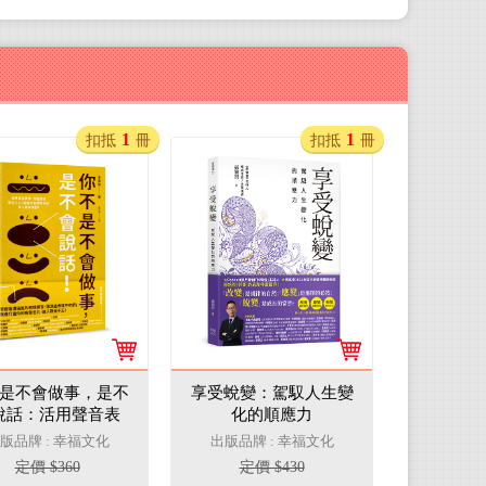
1
1
扣抵
冊
扣抵
冊
是不會做事，是不
享受蛻變：駕馭人生變
說話：活用聲音表
化的順應力
、好感溝通貼近人
版品牌 : 幸福文化
出版品牌 : 幸福文化
說話印象就是你的
定價 $360
定價 $430
個人品牌優勢！