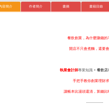
內容簡介
作者簡介
書摘
書籍目錄
餐飲創業，為什麼賺錢的
開店不只會煮麵，還要
執業會計師
專業知識
×
餐飲店
手把手教你創業理財
讓帳本比湯頭還清，算錢比
--------------