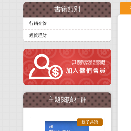
書籍類別
行銷企管
經貿理財
主題閱讀社群
親子共讀