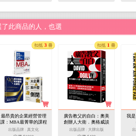
選了此商品的人，也選
3
1
扣抵
冊
扣抵
冊
最昂貴的企業經營管理
廣告教父的自白：奧美
我是
課：MBA最菁華的課程
創辦人大衛．奧格威談
X管理大師的實戰指引
行銷與人生
出版品牌 : 真文化
出版品牌 : 大牌出版
出
X避開經營管理風險（3