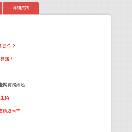
詳細資料
石動 
不是你？
生於
會計
會算錢！
士、
萄酒
著有
老闆
實務經驗
出版
求生術
吳亭
吃麵還簡單
東海
域。任