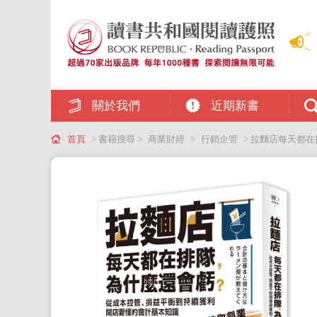
關於我們
近期新書
首頁
> 書籍搜尋 >
商業財經
>
行銷企管
> 拉麵店每天都