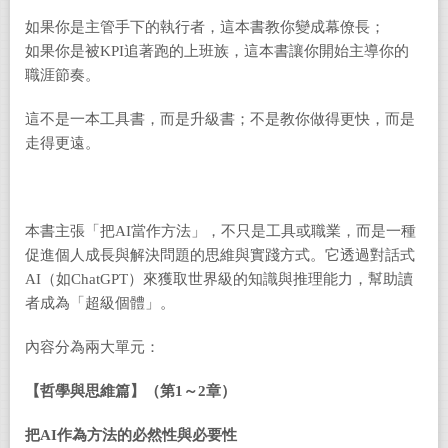
如果你是主管手下的執行者，這本書教你變成幕僚長；
如果你是被KPI追著跑的上班族，這本書讓你開始主導你的
職涯節奏。
這不是一本工具書，而是升級書；不是教你做得更快，而是
走得更遠。
本書主張「把AI當作方法」，不只是工具或職業，而是一種
促進個人成長與解決問題的思維與實踐方式。它透過對話式
AI（如ChatGPT）來獲取世界級的知識與推理能力，幫助讀
者成為「超級個體」。
內容分為兩大單元：
【哲學與思維篇】（第
1
～
2
章）
把
AI
作為方法的必然性與必要性