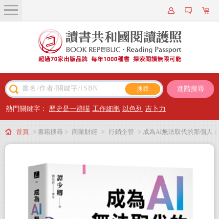
關於我們
近期新書
書籍搜尋
進階搜尋
主題閱讀
熱門關鍵字：
歷史是一群喵
工作細胞
以色列
吉卜力
出版專區
首頁
> 書籍搜尋 >
商業財經
>
行銷企管
> 成為AI無法取代的那個人：
會員專屬
用蘇格拉底辯證法，拆解ChatGPT智慧本質，打造不可取代的職場競爭力
會員儲值方案