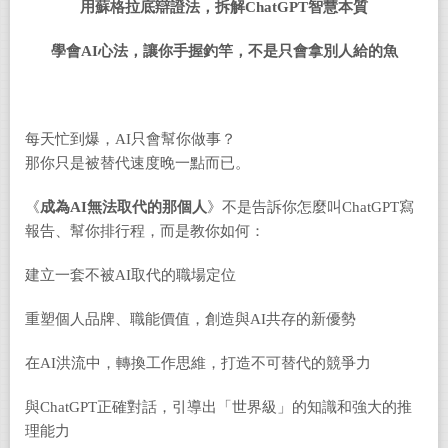
用蘇格拉底辯證法，拆解
ChatGPT
智慧本質
學會
AI
心法，讓你手握釣竿，不是只會拿別人給的魚
每天忙到爆，AI只會幫你做事？
那你只是被替代速度晚一點而已。
《
成為
AI
無法取代的那個人
》不是告訴你怎麼叫ChatGPT寫
報告、幫你排行程，而是教你如何：
建立一套不被AI取代的職場定位
重塑個人品牌、職能價值，創造與AI共存的新優勢
在AI洪流中，轉換工作思維，打造不可替代的競爭力
與ChatGPT正確對話，引導出「世界級」的知識和強大的推
理能力