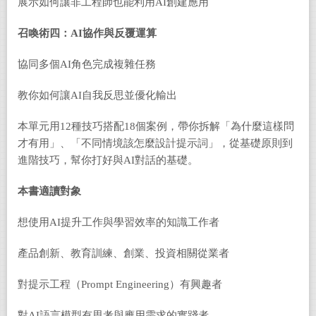
展示如何讓非工程師也能利用AI創建應用
召喚術四：
AI
協作與反覆運算
協同多個AI角色完成複雜任務
教你如何讓AI自我反思並優化輸出
本單元用12種技巧搭配18個案例，帶你拆解「為什麼這樣問
才有用」、「不同情境該怎麼設計提示詞」，從基礎原則到
進階技巧，幫你打好與AI對話的基礎。
本書適讀對象
想使用AI提升工作與學習效率的知識工作者
產品創新、教育訓練、創業、投資相關從業者
對提示工程（Prompt Engineering）有興趣者
對AI語言模型有思考與應用需求的實踐者