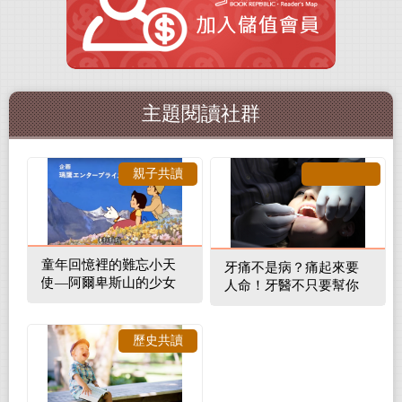
主題閱讀社群
親子共讀
童年回憶裡的難忘小天
牙痛不是病？痛起來要
使—阿爾卑斯山的少女
人命！牙醫不只要幫你
補蛀牙，還要觀察口腔
裡的整體環境
歷史共讀