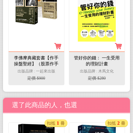
李佛摩典藏套書【作手
管好你的錢： 一生受用
操盤聖經】（股票作手
的理財計畫
回憶錄＋李佛摩股市操
出版品牌 : 一起來出版
出版品牌 : 木馬文化
盤術）
定價 $900
定價 $280
選了此商品的人，也選
1
2
扣抵
冊
扣抵
冊