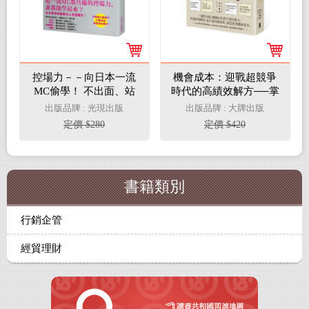
控場力－－向日本一流
機會成本：迎戰超競爭
MC偷學！ 不出面、站
時代的高績效解方──掌
旁邊、隱身幕後，也一
握「看不見的」風險與
出版品牌 : 光現出版
出版品牌 : 大牌出版
樣帶好團隊、搞定會議
可能性！日本頂尖商學
定價 $280
定價 $420
與活動的技術
院熱門必修，實用度×
含金量最高的MBA決策
指南
書籍類別
行銷企管
經貿理財