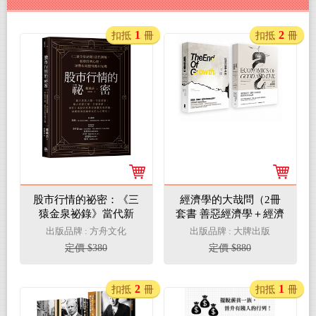
1
2
扣抵
冊
扣抵
冊
股市行情的祕密：《三
經濟學的大哉問（2冊
猿金泉祕錄》當代新
套書 善惡經濟學＋經濟
解，看穿群眾心理，逆
成長末日）
出版品牌 : 方舟文化
出版品牌 : 大牌出版
勢布局搶得獲利先機
定價 $380
定價 $880
2
1
扣抵
冊
扣抵
冊