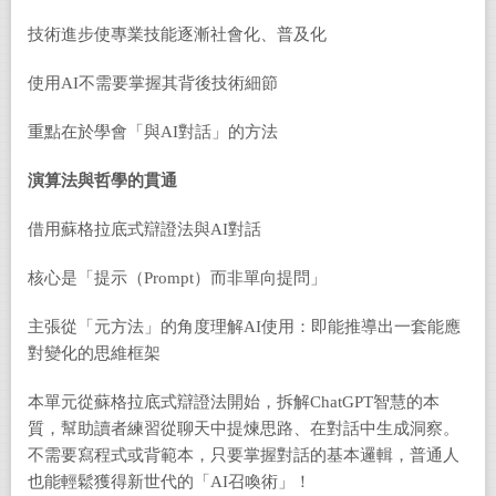
技術進步使專業技能逐漸社會化、普及化
使用AI不需要掌握其背後技術細節
重點在於學會「與AI對話」的方法
演算法與哲學的貫通
借用蘇格拉底式辯證法與AI對話
核心是「提示（Prompt）而非單向提問」
主張從「元方法」的角度理解AI使用：即能推導出一套能應
對變化的思維框架
本單元從蘇格拉底式辯證法開始，拆解ChatGPT智慧的本
質，幫助讀者練習從聊天中提煉思路、在對話中生成洞察。
不需要寫程式或背範本，只要掌握對話的基本邏輯，普通人
也能輕鬆獲得新世代的「AI召喚術」！