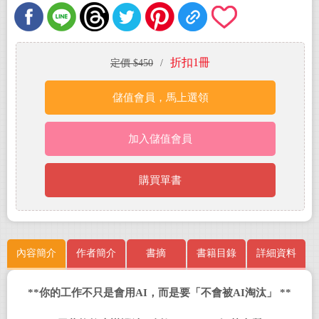
折扣1冊
定價 $450
/
儲值會員，馬上選領
加入儲值會員
購買單書
內容簡介
作者簡介
書摘
書籍目錄
詳細資料
**
你的工作不只是會用
AI
，而是要「不會被
AI
淘汰」
**