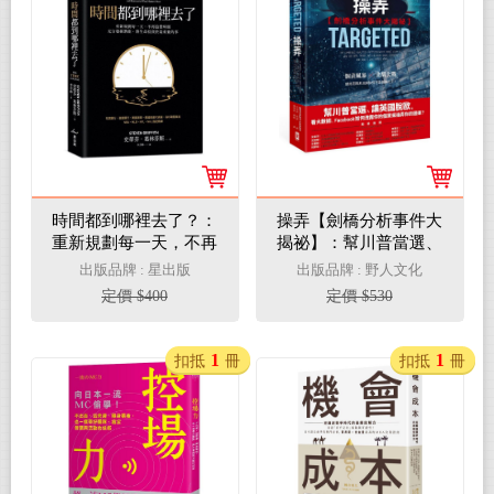
時間都到哪裡去了？：
操弄【劍橋分析事件大
重新規劃每一天，不再
揭祕】：幫川普當選、
浪費時間，充分發揮潛
讓英國脫歐，看大數
出版品牌 : 星出版
出版品牌 : 野人文化
能，將生命投資於最重
據、Facebook如何洩露
定價 $400
定價 $530
要的事
你的個資來操弄你的選
擇？
1
1
扣抵
冊
扣抵
冊