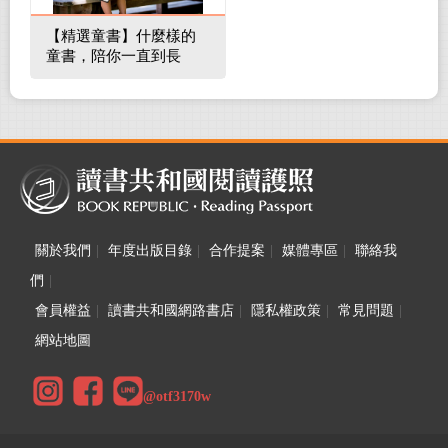
【精選童書】什麼樣的
童書，陪你一直到長
大！
關於我們
|
年度出版目錄
|
合作提案
|
媒體專區
|
聯絡我
們
|
會員權益
|
讀書共和國網路書店
|
隱私權政策
|
常見問題
|
網站地圖
@otf3170w