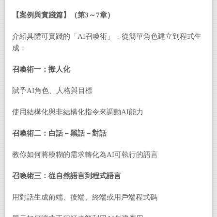
【案例與實踐篇】（第
3
～
7
章）
介紹具體可實踐的「AI召喚術」，從簡單角色建立到程式生
成：
召喚術一：擬人化
賦予AI角色、人格與目標
使用結構化與非結構化指令來調動AI能力
召喚術二：白話－黑話－對話
教你如何將模糊的需求轉化為AI可執行的語言
召喚術三：從自然語言到程式語言
用對話生成前端、後端、終端或用戶端程式碼