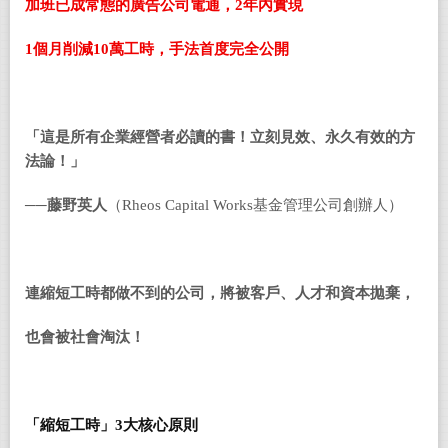
加班已成常態的廣告公司電通，
2
年內實現
1
個月削減
10
萬工時，手法首度完全公開
「這是所有企業經營者必讀的書！立刻見效、永久有效的方
法論！」
──
藤野英人
（Rheos Capital Works基金管理公司創辦人）
連縮短工時都做不到的公司，將被客戶、人才和資本拋棄，
也會被社會淘汰！
「縮短工時」
3
大核心原則