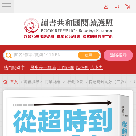
關於我們
近期新書
書籍搜尋
進階搜尋
主題閱讀
熱門關鍵字：
歷史是一群喵
工作細胞
以色列
吉卜力
出版專區
首頁
> 書籍搜尋 >
商業財經
>
行銷企管
> 從超時到高效（二版）：世
會員專屬
界最大廣告公司電通實戰8鐵則，砍掉60%超時工作，團隊加速進化
會員儲值方案