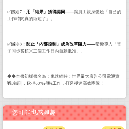
✅
鐵則
7：
用「結果」獲得認同
——
讓員工親身體驗「自己的
工作時間真的縮短了」。
✅
鐵則
8：
防止「內部控制」成為改革阻力
——
積極導入「電
子同步簽核╳三個工作日內自動批准」。
◆◆本書初版書名為：鬼速縮時：世界最大廣告公司電通實
戰8鐵則，砍掉60%超時工作，打造極速高效團隊！
您可能也感興趣