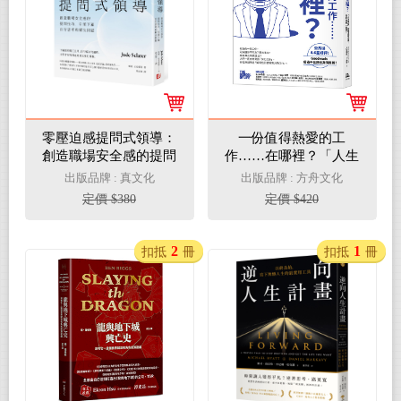
零壓迫感提問式領導：
一份值得熱愛的工
創造職場安全感的提問
作……在哪裡？「人生
技巧，引領下屬自行思
學校」的職涯新提案，
出版品牌 : 真文化
出版品牌 : 方舟文化
考和解決問題
錢和快樂一起賺！
定價 $380
定價 $420
2
1
扣抵
冊
扣抵
冊