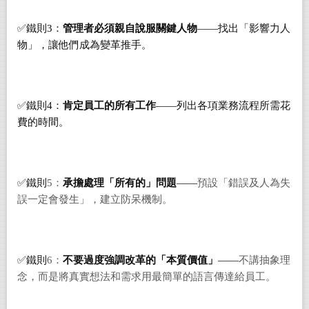
✅鐵則3：
管理者
必須親自說服關鍵人物
——找出「影響力人
物」，讓他們成為變革推手。
✅鐵則4：
肯定員工的所有工作
——列出各項業務流程所需花
費的時間。
✅
鐵則
5：
承擔處理「所有的」問題
——
預設「錯誤及人為失
誤一定會發生」，建立防呆機制。
✅
鐵則
6：
不要過度強調改革的「本質價值」
——
不講抽象理
念，而是將真實想法和需求用最簡單的語言傳達給員工。