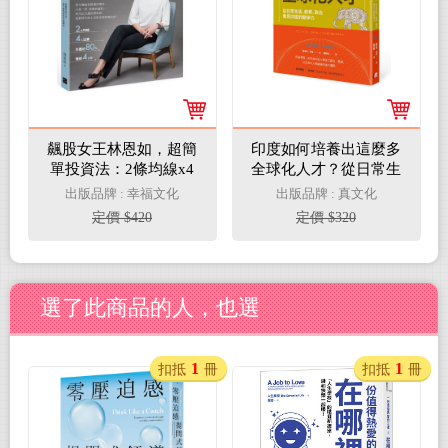
飆股女王林恩如，超簡
印度如何培養出這麼多
單投資法：2條均線x4
全球化人才？從日常生
大法寶x公式選股，上
活、教育、政治看見印
出版品牌 : 幸福文化
出版品牌 : 真文化
萬會員證實有效 (隨書
度的競爭力
定價 $420
定價 $320
加贈新手投資理財5堂
影音課程QR code)
選了此商品的人，也選
1
1
扣抵
冊
扣抵
冊