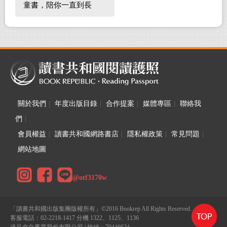
童書，陪你一直到長
大！
關於我們
|
年度出版目錄
|
合作提案
|
媒體專區
|
聯絡我
們
|
會員權益
|
讀書共和國網路書店
|
隱私權政策
|
常見問題
|
網站地圖
@otf3170w
「讀書共和國出版集團版權所有」©2016 Bookrep All Rights Reserved.
客服電話：02-2218-1417 分機 1322、1125、1136