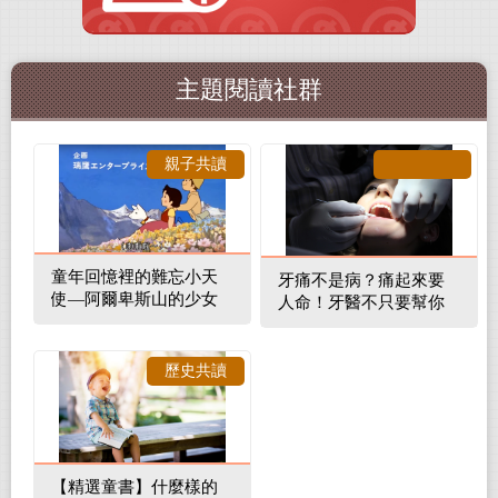
主題閱讀社群
親子共讀
童年回憶裡的難忘小天
牙痛不是病？痛起來要
使—阿爾卑斯山的少女
人命！牙醫不只要幫你
補蛀牙，還要觀察口腔
裡的整體環境
歷史共讀
【精選童書】什麼樣的