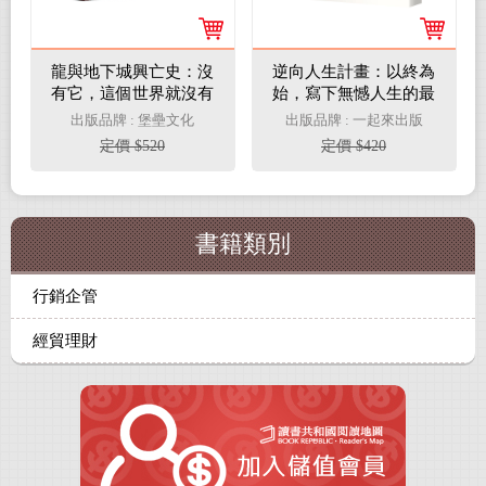
龍與地下城興亡史：沒
逆向人生計畫：以終為
有它，這個世界就沒有
始，寫下無憾人生的最
角色扮演遊戲
實用工具
出版品牌 : 堡壘文化
出版品牌 : 一起來出版
定價 $520
定價 $420
書籍類別
行銷企管
經貿理財