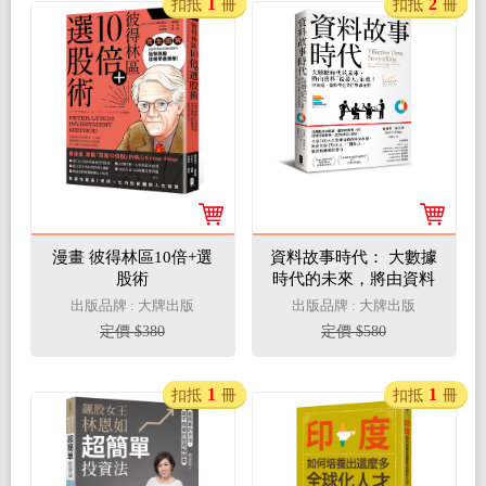
1
2
扣抵
冊
扣抵
冊
漫畫 彼得林區10倍+選
資料故事時代： 大數據
股術
時代的未來，將由資料
「說書人」定義！亞馬
出版品牌 : 大牌出版
出版品牌 : 大牌出版
遜、微軟等企業巨擘都
定價 $380
定價 $580
在用
1
1
扣抵
冊
扣抵
冊