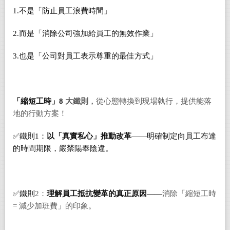
1.不是「防止員工浪費時間」
2.而是「消除公司強加給員工的無效作業」
3.也是「公司對員工表示尊重的最佳方式」
「
縮短工時
」
8
大鐵則
，
從心態轉換到現場執行，提供能落
地的行動方案！
✅鐵則1：
以「真實私心」推動改革
——明確制定向員工布達
的時間期限，嚴禁陽奉陰違。
✅
鐵則
2：
理解員工抵抗變革的真正原因
——
消除「縮短工時
= 減少加班費」的印象。