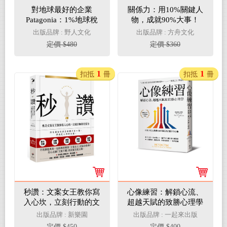
對地球最好的企業
關係力：用10%關鍵人
Patagonia：1%地球稅
物，成就90%大事！
*100%有機棉革命、千
出版品牌 : 野人文化
出版品牌 : 方舟文化
方百計用獲利取悅員
定價 $480
定價 $360
工、用環保商業力改變
世界！
1
1
扣抵
冊
扣抵
冊
秒讚：文案女王教你寫
心像練習：解鎖心流、
入心坎，立刻行動的文
超越天賦的致勝心理學
案力
（二版）
出版品牌 : 新樂園
出版品牌 : 一起來出版
定價 $450
定價 $400