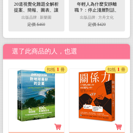
20道視覺化難題全解析
年輕人為什麼安靜離
提案、簡報、圖表、讓
職？：停止淺層對話、
數據說話、35個案例現
降低內心攻防、提升有
出版品牌 : 新樂園
出版品牌 : 方舟文化
學現套用，將訊息植入
效回饋，成為共同成長
定價 $460
定價 $420
對方心智，讓大家都聽
的最強團隊
你的！
選了此商品的人，也選
1
1
扣抵
冊
扣抵
冊