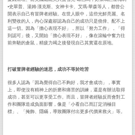
•史翠普、湯姆‧漢克斯、女神卡卡、艾瑪‧華森等人，都曾公
開表示自己有冒牌者經驗。在世人眼中，這些光鮮亮麗、名
利雙收的人，內心深處卻認為自己的成功只是僥倖、配不上
這一切。因為「擔心表現不好」，所以「努力工作」，「得
到認可」後，又開始「擔心表現不好」，像在滾輪中奮力往
前奔馳的倉鼠，精疲力竭之後發現自己其實還在原地。
打破冒牌者經驗的迷思，成功不等於吃苦
很多人認為「因為覺得自己不夠好，我才會成功」，事實
上，即使沒有精神上的折磨和痛苦的訓練，還是有辦法取得
成功，甚至可以更享受工作。而且，冒牌者經驗反而會對工
作和團隊造成負面影響，像是「小看自己而訂定消極目
標」、「掩飾、隱瞞，導致團隊付出更多代價來救火」等。