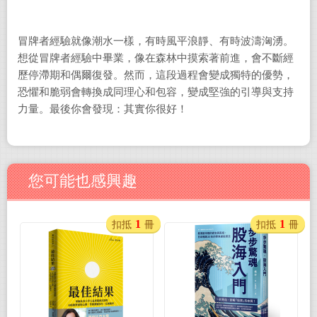
冒牌者經驗就像潮水一樣，有時風平浪靜、有時波濤洶湧。
想從冒牌者經驗中畢業，像在森林中摸索著前進，會不斷經
歷停滯期和偶爾復發。然而，這段過程會變成獨特的優勢，
恐懼和脆弱會轉換成同理心和包容，變成堅強的引導與支持
力量。最後你會發現：其實你很好！
您可能也感興趣
1
1
扣抵
冊
扣抵
冊