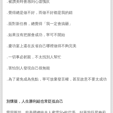
․被讚美時會感到心虛愧疚
․覺得總是做不好，而做不好都是我的錯
․面對新任務，總覺得「我一定會搞砸」
․如果沒有把握會成功，寧可不開始
․慶功宴上還在反省自己哪裡做得不夠完美
․一切事必躬親，不太找別人幫忙
․害怕別人發現自己很無能
․為了避免成為焦點，寧可放棄發言權，甚至故意不要太成功
別懷疑，人生勝利組也常貶低自己
愛因斯坦、前美國總統夫人蜜雪兒•歐巴馬，好萊塢巨星梅莉