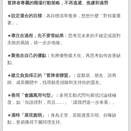
冒牌者專屬的職場行動策略，不再逃避、焦慮和過勞
★
設定適合的目標
：為目標清單瘦身，想想什麼「對你最重
要」。
★
專注在過程，先不要管結果
：思考完未來的不確定或面對
失敗的風險，就一步步地做。
★
聚焦在自己的優點：
先將優勢最大化，再思考如何改善缺
點。
★
建立負負得正的「冒牌者聯盟」：
從鄰居、朋友、諮商
師、成長團體中，找尋願意傾聽和支持你的盟友。
★
善用「會議萬用句型」：
多用互動式問句展現討論積極
度，如「你說得對，而且……」「讓我們退一步來看」。
★
適時
「展現脆弱」：
身為主管，若能適度示弱、自曝缺
點，更易獲得下屬同理支持。