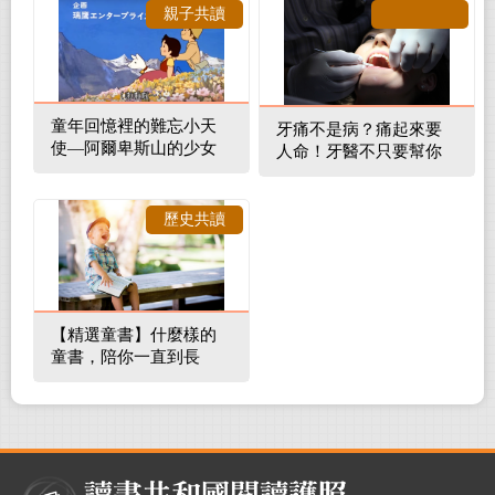
親子共讀
童年回憶裡的難忘小天
牙痛不是病？痛起來要
使—阿爾卑斯山的少女
人命！牙醫不只要幫你
補蛀牙，還要觀察口腔
裡的整體環境
歷史共讀
【精選童書】什麼樣的
童書，陪你一直到長
大！