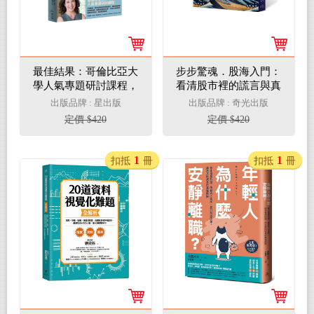
最佳結果：哥倫比亞大
步步驚魂．股海入門：
學人氣專題研討課程，
看清股市裡的謊言與真
8項練習洞察心理，掌
相，日本暢銷20年的零
出版品牌 : 星出版
出版品牌 : 奇光出版
握溝通技巧、化解衝突
焦慮投資法
定價 $420
定價 $420
1
1
扣抵
冊
扣抵
冊