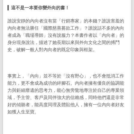
▍
這不是一本要你變外向的書！
誰說安靜的內向者沒有當「行銷專家」的本錢？誰說害羞的
內向者無法勝任「國際慈善募款工作」？誰說話不多的內向
者成為「職場導師」沒有說服力？本書作者以「內向者」的
身分現身說法，描述了她長期以來與外向文化之間的搏鬥
史，破解一般人對內向者的既定印象與框架。
事實上，「內向」並不等於「沒有野心」，也不會抵消工作
能力，更不會成為成功的絆腳石。內向者擁有優良的協調能
力與鉅細靡遺的思考力，能心無旁鶩地專注於自己的專業領
域，予主管、客戶及同伴強大的信賴感，同時他們還是非常
好的傾聽者，能高度同理及體貼他人，擁有一位內向者好友
如獲人生至寶。