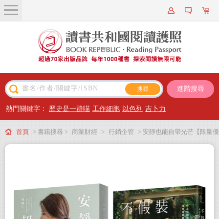
關於我們
近期新書
書籍搜尋
進階搜尋
主題閱讀
熱門關鍵字：
歷史是一群喵
工作細胞
以色列
吉卜力
出版專區
首頁
> 書籍搜尋 >
商業財經
>
行銷企管
> 安靜也能自帶光芒【限量優
會員專屬
惠二冊套書】
會員儲值方案