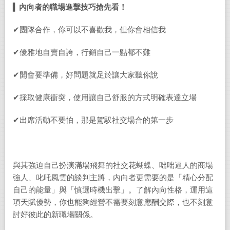
▍
內向者的職場進擊技巧搶先看！
✔團隊合作，你可以不喜歡我，但你會相信我
✔優雅地自賣自誇，行銷自己一點都不難
✔開會要準備，好問題就足於讓大家聽你說
✔採取健康衝突，使用讓自己舒服的方式明確表達立場
✔出席活動不要怕，那是駕馭社交場合的第一步
與其強迫自己扮演滿場飛舞的社交花蝴蝶、咄咄逼人的商場
強人、叱吒風雲的談判主將，內向者更需要的是「精心分配
自己的能量」與「慎選時機出擊」。了解內向性格，運用這
項天賦優勢，你也能夠經營不需要刻意應酬交際，也不刻意
討好彼此的新職場關係。