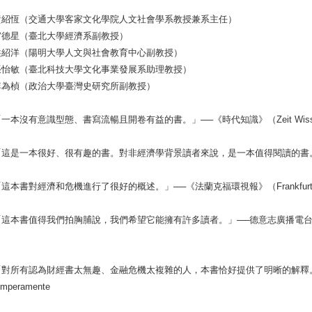
黃紹恆（交通大學客家文化學院人文社會學系教授兼系主任）
官德星（臺北大學經濟系副教授）
洪紹洋（陽明大學人文與社會教育中心副教授）
張怡敏（臺北科技大學文化事業發展系助理教授）
李為楨（政治大學臺灣史研究所副教授）
「一本沒有意識型態、書寫流暢且開卷有益的書。」──《時代知識》（Zeit Wis
「這是一本很好、很有趣的書。對非經濟學背景讀者來說，是一本值得閱讀的書。」──
這本書對經濟和危機進行了很好的概述。」──《法蘭克福環視報》（Frankfurter 
這本書值得我們拍胸脯說，我們希望它能擁有許多讀者。」──德意志廣播電台（Deutsc
目
對所有認為財經書太無趣、金融危機太複雜的人，本書恰好提供了明晰的解釋。」──德國電
emperamente