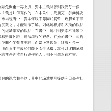
金融危機也一再上演。資本主義關係到我們每一個
本主義是如何運作的。在本書中，烏麗克．赫爾曼說
在市場經濟中、資本何以不等同於貨幣、通膨並不可
角度觀之，才能透徹了解。因此她根據凱因斯的觀點
」的經濟學家的觀點。在書中，她回到美索不達米亞
實和數據佐證，釐清錯誤的觀念。在她的書中，通貨
那並非企業營運失誤，而是正常現象。經濟不是一
，明白資本主義如何能不產生危機，就可以避開危機
不該放任經濟自行運作的人，都不可錯過這本書。
誤解的觀念和事物，其中的論述更可提供今日臺灣社