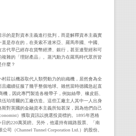
烏麗
196
階級的自
暗示的是對資本主義進行批判，而是解釋資本主義實
一直是存在的，在美索不達米亞、羅馬帝國、中國、
在古代早已經存在貨幣經濟、銀行，甚至連聖經和可
賴雅
的複雜的「理財產品」。蒸汽動力在羅馬時代眾所皆
是什麼？
政大
籍。
小村莊以機器取代人類勞動力的紡織機，居然會為全
而且繼續征服了幾乎整個地球。雖然當時德國急起直
稀有商機，因此專門製造各種帶子，例如絲帶、橡皮筋、
供伍珀塔爾的工廠仿造。這些工廠主人其中一人出身
格斯對英國的金融資本主義所知甚深，因為他們自己
nomist）獲取資訊以挑選投資標的。1895年恩格
今日的220萬英鎊。另外，他還持有鐵路股票、「南
（Channel Tunnel Corporation Ltd.）的股份。