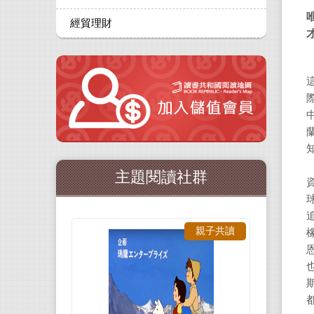
經貿理財
主題閱讀社群
親子共讀
都