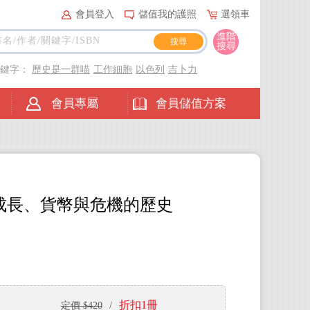
會員登入
儲值我的護照
選領車
進階
搜尋
關鍵字：
歷史是一群喵
工作細胞
以色列
吉卜力
會員專屬
會員儲值方案
成長、貨幣與危機的歷史
折扣1冊
定價 $420
/