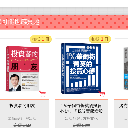
您可能也感興趣
1
1
扣抵
冊
扣抵
冊
投資者的朋友
1％華爾街菁英的投資
洛克
心態：「我該買哪檔股
票？」管顧、投行到對
出版品牌 : 星出版
出版品牌 : 方舟文化
出
沖基金，全能交易員回
定價 $420
定價 $400