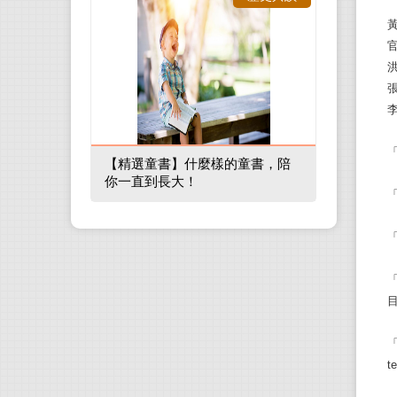
【精選童書】什麼樣的童書，陪
你一直到長大！
「
「
「
t