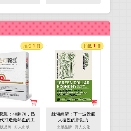
1
1
扣抵
冊
扣抵
冊
職涯：40到70，熟
綠領經濟：下一波景氣
代打造最熱血的工
大復甦的新動力
作指南
版品牌 : 好人出版
出版品牌 : 野人文化