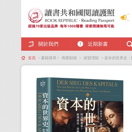
關於我們
近期新書
首頁
> 書籍搜尋 >
商業財經
>
經貿理財
> 資本的世界史