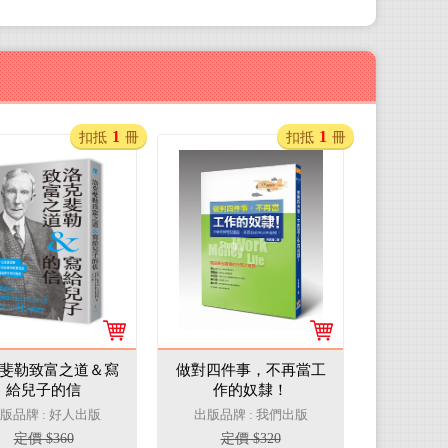
1
1
扣抵
冊
扣抵
冊
斐勒致富之道＆寫
做對四件事，不再當工
給兒子的信
作的奴隸！
版品牌 : 好人出版
出版品牌 : 我們出版
定價 $360
定價 $320