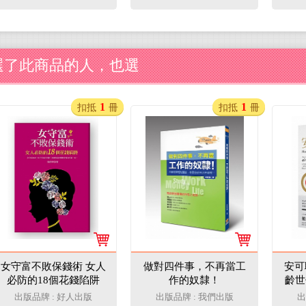
答關於投資的終極問
題。
選了此商品的人，也選
1
1
扣抵
冊
扣抵
冊
女守富不敗保錢術 女人
做對四件事，不再當工
安可
必防的18個花錢陷阱
作的奴隸！
齡世
出版品牌 : 好人出版
出版品牌 : 我們出版
出