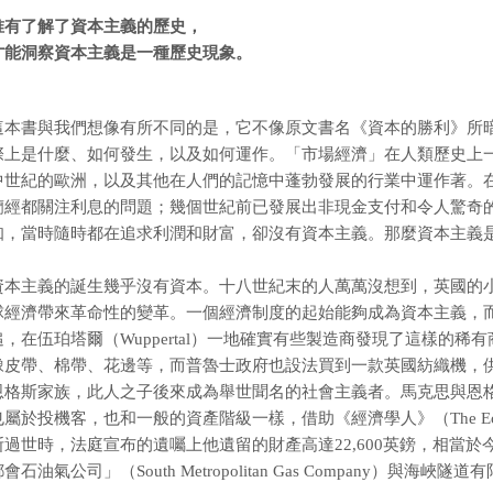
唯有了解了資本主義的歷史，
才能洞察資本主義是一種歷史現象。
這本書與我們想像有所不同的是，它不像原文書名《資本的勝利》所
際上是什麼、如何發生，以及如何運作。「市場經濟」在人類歷史上
中世紀的歐洲，以及其他在人們的記憶中蓬勃發展的行業中運作著。
蘭經都關注利息的問題；幾個世紀前已發展出非現金支付和令人驚奇
知，當時隨時都在追求利潤和財富，卻沒有資本主義。那麼資本主義
資本主義的誕生幾乎沒有資本。十八世紀末的人萬萬沒想到，英國的
球經濟帶來革命性的變革。一個經濟制度的起始能夠成為資本主義，
追，在伍珀塔爾（Wuppertal）一地確實有些製造商發現了這樣的
橡皮帶、棉帶、花邊等，而普魯士政府也設法買到一款英國紡織機，
恩格斯家族，此人之子後來成為舉世聞名的社會主義者。馬克思與恩
也屬於投機客，也和一般的資產階級一樣，借助《經濟學人》（The Eco
斯過世時，法庭宣布的遺囑上他遺留的財產高達22,600英鎊，相當於
會石油氣公司」（South Metropolitan Gas Company）與海峽隧道有限公司