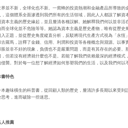
世界並不新，全球化也不新。一窩蜂的投資熱潮和金融產品所導致的
人，這個體系全面滲透到我們所有的生活領域，因此人人都該了解資
明資本主義的歷史緣起，並且釐清各種誤解。她解釋我們何以並非活
怕而全球化並不危險等等。她認為資本主義是歷史產物，唯有從歷史
切入正題，並從歷史角度縱直分析，反駁將現代生產方式視為「永恆
和古羅馬，詮釋了金錢、信用、利潤和投資等各種概念與淵源。以事
膨脹並非不好的現象，負債也不是嚴重問題，而是有其存在的必要。
切，但若沒有經濟就什麼也不是。若能了解我們依賴最深的經濟模式
的侵襲。對於每一位想了解經濟如何形塑我們的生活，以及我們何以
本書特色
一本趣味橫生的科普書，從回顧人類的歷史，釐清許多長期以來受到
會思考，進而破除一些迷思。
名人推薦