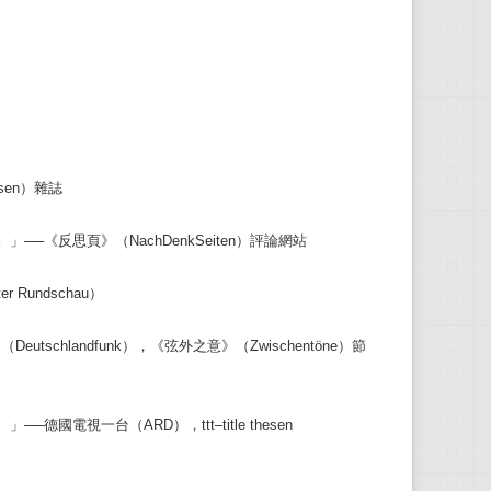
sen）雜誌
《反思頁》（NachDenkSeiten）評論網站
Rundschau）
hlandfunk），《弦外之意》（Zwischentöne）節
視一台（ARD），ttt–title thesen