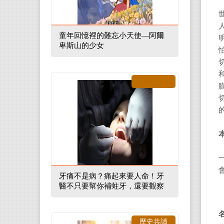
童年回憶裡的難忘小天使—阿爾
卑斯山的少女
牙痛不是病？痛起來要人命！牙
醫不只要幫你補蛀牙，還要觀察
口腔裡的整體環境
歷史共讀