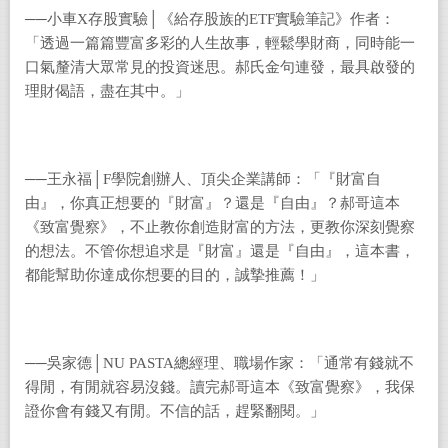
──小車X存股實驗│《給存股族的ETF實驗筆記》作者：
「透過一篇篇豐富多彩的人生故事，輕鬆學財商，同時能一
口氣釐清大眾常見的投資迷思。郝氏金句連發，最具啟發的
理財偈語，盡在其中。」
──王永福│F學院創辦人、頂尖企業講師：「『財富自
由』，你真正想要的『財富』？還是『自由』？郝哥這本
《致富覺察》，不止教你創造財富的方法，更教你深刻覺察
的想法。不管你想追求是『財富』還是『自由』，這本書，
都能幫助你達成你想要的目的，誠摯推薦！」
──吳家德│NU PASTA總經理、職場作家：「通常有錢就不
得閒，有閒就容易沒錢。讀完郝哥這本《致富覺察》，我保
證你會有錢又有閒。不信的話，趕緊翻閱。」