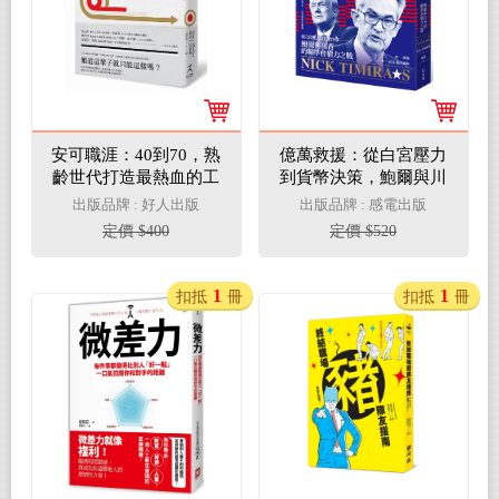
安可職涯：40到70，熟
億萬救援：從白宮壓力
齡世代打造最熱血的工
到貨幣決策，鮑爾與川
作指南
普的聯準會權力之戰
出版品牌 : 好人出版
出版品牌 : 感電出版
（全新修訂版）
定價 $400
定價 $520
1
1
扣抵
冊
扣抵
冊