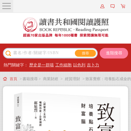
關於我們
近期新書
書籍搜尋
進階搜尋
主題閱讀
熱門關鍵字：
歷史是一群喵
工作細胞
以色列
吉卜力
出版專區
首頁
> 書籍搜尋 >
商業財經
>
經貿理財
> 致富覺察：培養點石成金的
會員專屬
財富腦
會員儲值方案