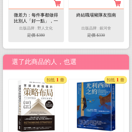
微差力：每件事都做得
終結職場豬隊友指南
比別人「好一點」，一
口氣拉開你和對手的距
出版品牌 : 野人文化
出版品牌 : 銀河舍
離
定價 $380
定價 $330
選了此商品的人，也選
1
1
扣抵
冊
扣抵
冊