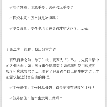
✅增值無限：開源重要，還是節流重要？
✅投資本質：股市就是賭博嗎？
✅現金流量：要多少現金在身邊才能退休？……etc.
﹝第二步﹞觀察：找出致富之道
百戰百勝之前，除了知彼，更要先「知己」，先從生活中
的各個面向，如：該從事什麼職業？如何聰明使用薪資閒
錢？租房或買房？……唯有了解最適合自己的生財之道，才
能更快接近財富自由的目標。
✅工作價值：工作只為賺錢，還是要找有興趣的才好？
✅額外價值：賠本生意可以做嗎？