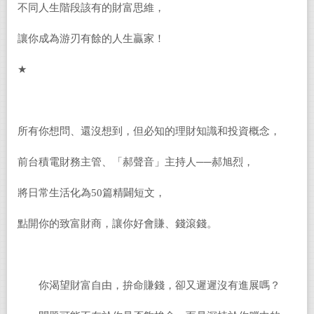
不同人生階段該有的財富思維，
讓你成為游刃有餘的人生贏家！
★
所有你想問、還沒想到，但必知的理財知識和投資概念，
前台積電財務主管、「郝聲音」主持人──郝旭烈，
將日常生活化為50篇精闢短文，
點開你的致富財商，讓你好會賺、錢滾錢。
你渴望財富自由，拚命賺錢，卻又遲遲沒有進展嗎？