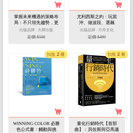
掌握未來機遇的策略布
尤利西斯之約：玩當
局：不只領先趨勢，更
沖、做波段、選飆
要定義趨勢，財星500
股……害你賠錢的「股
出版品牌 : 大牌出版
出版品牌 : 方舟文化
大企業的決策必修課
市迷魂曲」，不聽就能
定價 $500
定價 $480
打敗80%投資人
2
2
扣抵
冊
扣抵
冊
WINNING COLOR 必勝
量化行銷時代【首部
色公式書：觸動與挑
曲】：貝佐斯與亞馬遜