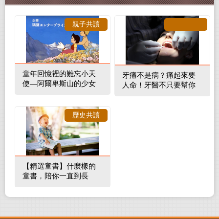
親子共讀
童年回憶裡的難忘小天
牙痛不是病？痛起來要
使—阿爾卑斯山的少女
人命！牙醫不只要幫你
補蛀牙，還要觀察口腔
裡的整體環境
歷史共讀
【精選童書】什麼樣的
童書，陪你一直到長
大！