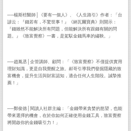
──楊斯棓醫師│《要有一個人》、《人生路引》作者：「台
諺云：『錢若有，不驚世事！』《納瓦爾寶典》則開示：
『錢雖然不能解決所有問題，但能解決所有跟錢有關的問
題。』《致富覺察》一書，是駕馭金錢馬車的繡鞅。」
──趙胤丞│企管講師、顧問：「《致富覺察》不僅提供實用
理財知識，更是自我覺醒之旅。郝哥引導我們發掘隱藏的致
富機會，提升生活與財富認知，適合任何人生階段。誠摯推
薦！」
──鄭俊德│閱讀人社群主編：「金錢帶來貪婪的慾望，也能
帶來選擇的機會，在於你如何正確使用金錢工具，致富覺察
將開啟你的金錢吸引力！」