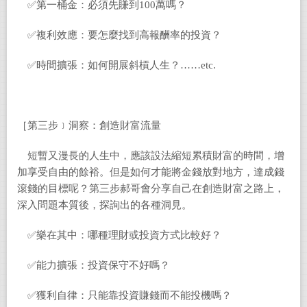
✅第一桶金：必須先賺到100萬嗎？
✅複利效應：要怎麼找到高報酬率的投資？
✅時間擴張：如何開展斜槓人生？……etc.
［第三步﹞洞察：創造財富流量
短暫又漫長的人生中，應該設法縮短累積財富的時間，增
加享受自由的餘裕。但是如何才能將金錢放對地方，達成錢
滾錢的目標呢？第三步郝哥會分享自己在創造財富之路上，
深入問題本質後，探詢出的各種洞見。
✅樂在其中：哪種理財或投資方式比較好？
✅能力擴張：投資保守不好嗎？
✅獲利自律：只能靠投資賺錢而不能投機嗎？