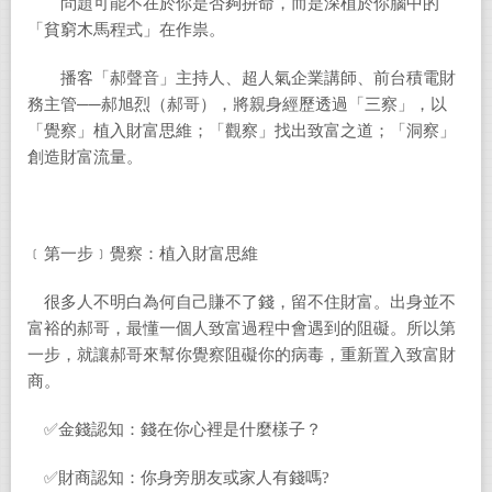
問題可能不在於你是否夠拚命，而是深植於你腦中的
「貧窮木馬程式」在作祟。
播客「郝聲音」主持人、超人氣企業講師、前台積電財
務主管──郝旭烈（郝哥），將親身經歷透過「三察」，以
「覺察」植入財富思維；「觀察」找出致富之道；「洞察」
創造財富流量。
﹝第一步﹞覺察：植入財富思維
很多人不明白為何自己賺不了錢，留不住財富。出身並不
富裕的郝哥，最懂一個人致富過程中會遇到的阻礙。所以第
一步，就讓郝哥來幫你覺察阻礙你的病毒，重新置入致富財
商。
✅金錢認知：錢在你心裡是什麼樣子？
✅財商認知：你身旁朋友或家人有錢嗎?