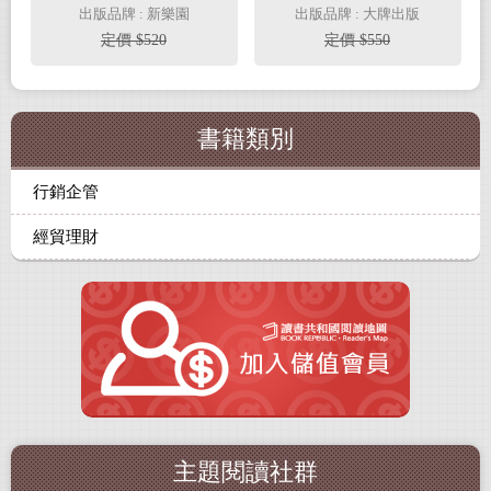
撥！牽動人類欲望的10
經營團隊都在做，15個
出版品牌 : 新樂園
出版品牌 : 大牌出版
大色彩能量法則
關鍵行銷計量指標（暢
定價 $520
定價 $550
銷典藏版）
書籍類別
行銷企管
經貿理財
主題閱讀社群