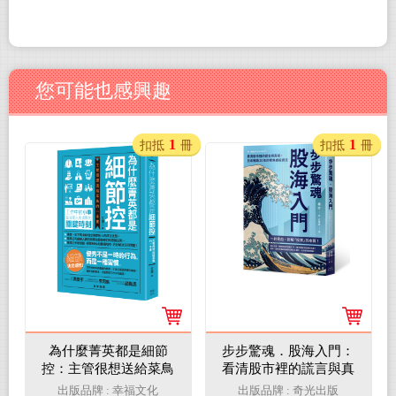
您可能也感興趣
1
1
扣抵
冊
扣抵
冊
為什麼菁英都是細節
步步驚魂．股海入門：
控：主管很想送給菜鳥
看清股市裡的謊言與真
的一本書
相，日本暢銷20年的零
出版品牌 : 幸福文化
出版品牌 : 奇光出版