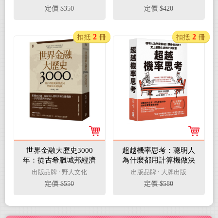
焦慮投資法
定價 $350
定價 $420
2
2
扣抵
冊
扣抵
冊
世界金融大歷史3000
超越機率思考：聰明人
年：從古希臘城邦經濟
為什麼都用計算機做決
到華爾街金錢遊戲
定？史上最強生活統計
出版品牌 : 野人文化
出版品牌 : 大牌出版
決策書
定價 $550
定價 $580