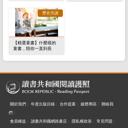
補蛀牙，還要觀察口腔
裡的整體環境
歷史共讀
【精選童書】什麼樣的
童書，陪你一直到長
大！
關於我們
|
年度出版目錄
|
合作提案
|
媒體專區
|
聯絡我
們
|
會員權益
|
讀書共和國網路書店
|
隱私權政策
|
常見問題
|