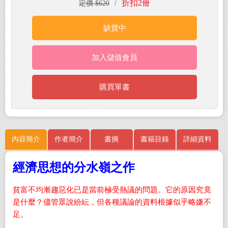
折扣2冊
定價 $620
/
缺貨中
加入儲值會員
購買單書
內容簡介
作者簡介
書摘
書籍目錄
詳細資料
經濟思想的分水嶺之作
貧富不均漸趨惡化已是當前極受熱議的問題。它的原因究竟
是什麼？儘管眾說紛紜，但各種議論的資料根據似乎略嫌不
足。