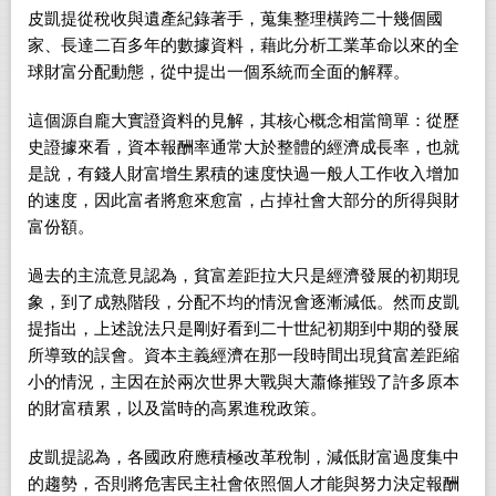
皮凱提從稅收與遺產紀錄著手，蒐集整理橫跨二十幾個國
家、長達二百多年的數據資料，藉此分析工業革命以來的全
球財富分配動態，從中提出一個系統而全面的解釋。
這個源自龐大實證資料的見解，其核心概念相當簡單：從歷
史證據來看，資本報酬率通常大於整體的經濟成長率，也就
是說，有錢人財富增生累積的速度快過一般人工作收入增加
的速度，因此富者將愈來愈富，占掉社會大部分的所得與財
富份額。
過去的主流意見認為，貧富差距拉大只是經濟發展的初期現
象，到了成熟階段，分配不均的情況會逐漸減低。然而皮凱
提指出，上述說法只是剛好看到二十世紀初期到中期的發展
所導致的誤會。資本主義經濟在那一段時間出現貧富差距縮
小的情況，主因在於兩次世界大戰與大蕭條摧毀了許多原本
的財富積累，以及當時的高累進稅政策。
皮凱提認為，各國政府應積極改革稅制，減低財富過度集中
的趨勢，否則將危害民主社會依照個人才能與努力決定報酬