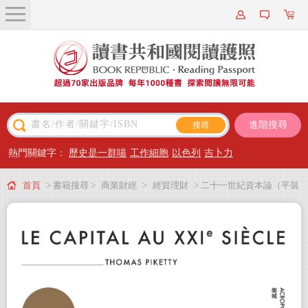
關於我們
近期新書
書籍搜尋
進階搜尋
主題閱讀
熱門關鍵字：
歷史是一群喵
工作細胞
以色列
吉卜力
出版專區
首頁
> 書籍搜尋 >
商業財經
>
經貿理財
> 二十一世紀資本論（平裝
會員專屬
版）
會員儲值方案