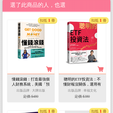
選了此商品的人，也選
1
1
扣抵
冊
扣抵
冊
懂錢滾錢：打造最強個
聰明的ETF投資法：不
人財務系統，美國「預
懂財報沒關係，運用有
算天后」改造100萬人
效投資存下退休金 (超
出版品牌 : 大牌出版
出版品牌 : 幸福文化
的財富指引
值加贈退休金需求試算
定價 $480
定價 $380
表、個人化預算規劃
表、美國券商開戶流程
QR code)
1
1
扣抵
冊
扣抵
冊