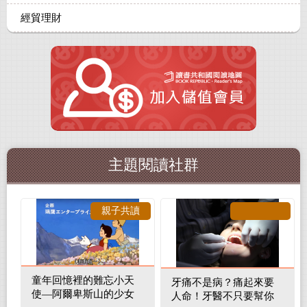
經貿理財
主題閱讀社群
親子共讀
童年回憶裡的難忘小天
牙痛不是病？痛起來要
使—阿爾卑斯山的少女
人命！牙醫不只要幫你