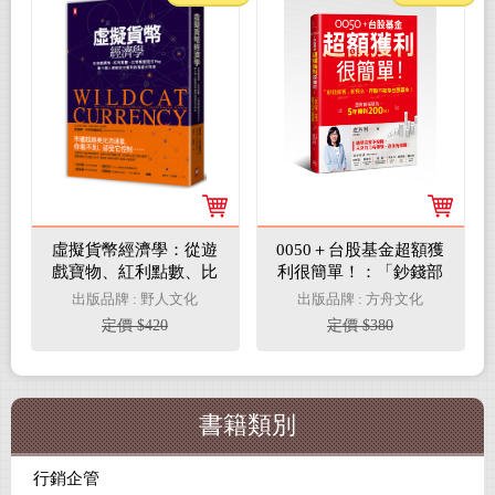
虛擬貨幣經濟學：從遊
0050＋台股基金超額獲
戲寶物、紅利點數、比
利很簡單！：「鈔錢部
特幣到支付Pay，數十
署」新概念，存股不如
出版品牌 : 野人文化
出版品牌 : 方舟文化
億人都能從中獲利的淘
存台股基金！
定價 $420
定價 $380
金大未來[三版]
書籍類別
行銷企管