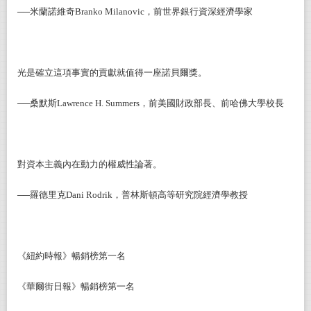
──米蘭諾維奇Branko Milanovic，前世界銀行資深經濟學家
光是確立這項事實的貢獻就值得一座諾貝爾獎。
──桑默斯Lawrence H. Summers，前美國財政部長、前哈佛大學校長
對資本主義內在動力的權威性論著。
──羅德里克Dani Rodrik，普林斯頓高等研究院經濟學教授
《紐約時報》暢銷榜第一名
《華爾街日報》暢銷榜第一名