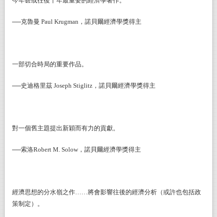
今年甚或往後十年最重要的經濟學著作。
──克魯曼 Paul Krugman，諾貝爾經濟學獎得主
一部切合時局的重要作品。
──史迪格里茲 Joseph Stiglitz，諾貝爾經濟學獎得主
對一個舊主題提出新穎而有力的貢獻。
──索洛Robert M. Solow，諾貝爾經濟學獎得主
經濟思想的分水嶺之作……將會影響往後的經濟分析（或許也包括政
策制定）。