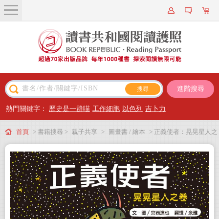
關於我們
近期新書
書籍搜尋
進階搜尋
主題閱讀
熱門關鍵字：
歷史是一群喵
工作細胞
以色列
吉卜力
出版專區
首頁
> 書籍搜尋 >
親子共享
>
圖畫書 / 繪本
> 正義使者：晃晃星人之
會員專屬
卷（新版）
會員儲值方案