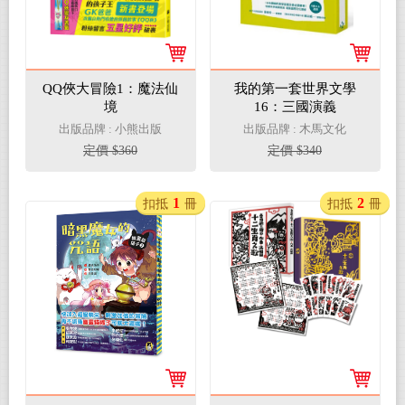
QQ俠大冒險1：魔法仙
我的第一套世界文學
境
16：三國演義
出版品牌 : 小熊出版
出版品牌 : 木馬文化
定價 $360
定價 $340
1
2
扣抵
冊
扣抵
冊