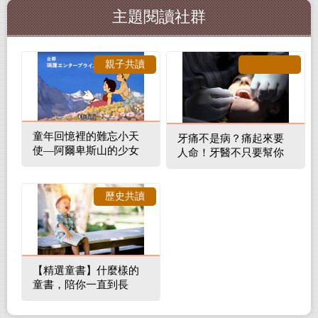
主題閱讀社群
親子共讀
童年回憶裡的難忘小天
牙痛不是病？痛起來要
使—阿爾卑斯山的少女
人命！牙醫不只要幫你
補蛀牙，還要觀察口腔
裡的整體環境
歷史共讀
【精選童書】什麼樣的
童書，陪你一直到長
大！