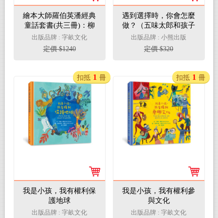
繪本大師羅伯英潘經典
遇到選擇時，你會怎麼
童話套書(共三冊)：柳
做？（五味太郎和孩子
林風聲+森林王子+愛麗
對話的繪本）
出版品牌 : 字畝文化
出版品牌 : 小熊出版
絲漫遊奇境
定價 $1240
定價 $320
1
1
扣抵
冊
扣抵
冊
我是小孩，我有權利保
我是小孩，我有權利參
護地球
與文化
出版品牌 : 字畝文化
出版品牌 : 字畝文化