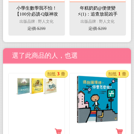
小學生數學我不怕！
年糕奶奶@便便變
【100分必讀‧Q版神攻
⚡️(1)：追查放屁凶手
略】No.1學霸李小白遇
出版品牌 : 野人文化
出版品牌 : 野人文化
上難題， 多多老師神救
定價 $299
定價 $299
援
選了此商品的人，也選
3
1
扣抵
冊
扣抵
冊