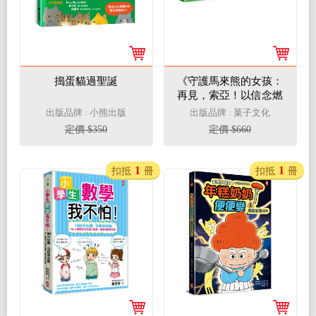
搗蛋貓過聖誕
《守護馬來熊的女孩：
再見，索亞！以信念燃
亮夢想的旅程》(真實故
出版品牌 : 小熊出版
出版品牌 : 菓子文化
事改編，隨書附贈手繪
定價 $350
定價 $660
海報)
1
1
扣抵
冊
扣抵
冊