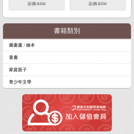
定價 $350
定價 $350
書籍類別
圖畫書 / 繪本
童書
家庭親子
青少年文學