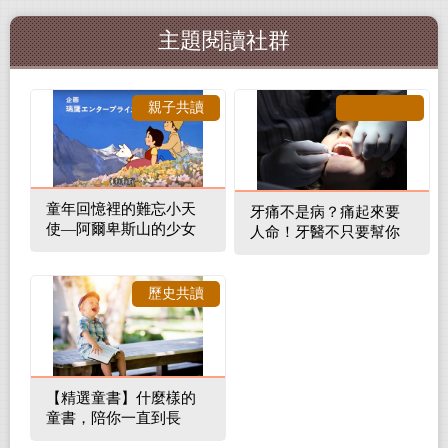
主題閱讀社群
親子共讀
童年回憶裡的難忘小天
牙痛不是病？痛起來要
使—阿爾卑斯山的少女
人命！牙醫不只要幫你
補蛀牙，還要觀察口腔
裡的整體環境
歷史共讀
【精選童書】什麼樣的
童書，陪你一直到長
大！