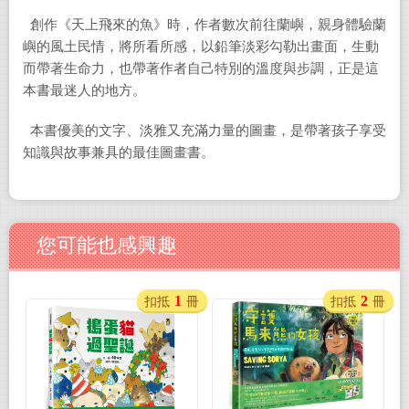
創作《天上飛來的魚》時，作者數次前往蘭嶼，親身體驗蘭
嶼的風土民情，將所看所感，以鉛筆淡彩勾勒出畫面，生動
而帶著生命力，也帶著作者自己特別的溫度與步調，正是這
本書最迷人的地方。
本書優美的文字、淡雅又充滿力量的圖畫，是帶著孩子享受
知識與故事兼具的最佳圖畫書。
您可能也感興趣
1
2
扣抵
冊
扣抵
冊