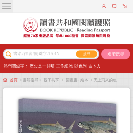
關於我們
近期新書
書籍搜尋
進階搜尋
主題閱讀
熱門關鍵字：
歷史是一群喵
工作細胞
以色列
吉卜力
出版專區
首頁
> 書籍搜尋 >
親子共享
>
圖畫書 / 繪本
> 天上飛來的魚
會員專屬
會員儲值方案