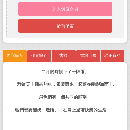
加入儲值會員
購買單書
內容簡介
作者簡介
書摘
書籍目錄
詳細資料
二月的時候下了一陣雨。
一群從天上飛來的魚，跟著雨水一起落在蘭嶼海面上。
飛魚們有一個共同的願望：
牠們想要變成「達悟」，在島上過著快樂的生活
……