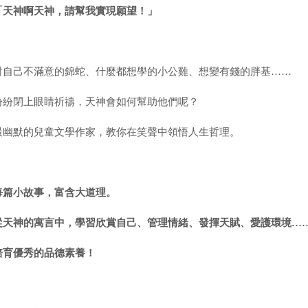
「天神啊天神，請幫我實現願望！」
對自己不滿意的錦蛇、什麼都想學的小公雞、想變有錢的胖基……
紛紛閉上眼睛祈禱，天神會如何幫助他們呢？
最幽默的兒童文學作家，教你在笑聲中領悟人生哲理。
每篇小故事，富含大道理。
從天神的寓言中，學習欣賞自己、管理情緒、發揮天賦、愛護環境…
培育優秀的品德素養！