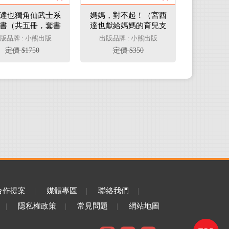
達也獨角仙武士系
媽媽，對不起！（宮西
書（共五冊，套書
達也獻給媽媽的育兒支
宮西達也獨家授權
援繪本）
版品牌 : 小熊出版
出版品牌 : 小熊出版
仙武士紙相撲遊戲
定價 $1750
定價 $350
擂臺）
合作提案
|
媒體專區
|
聯絡我們
|
|
隱私權政策
|
常見問題
|
網站地圖