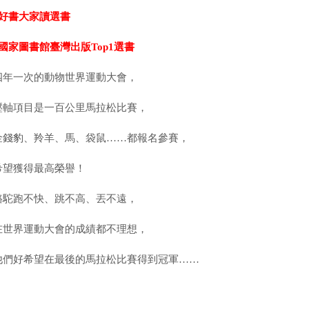
好書大家讀選書
國家圖書館臺灣出版Top1選書
四年一次的動物世界運動大會，
壓軸項目是一百公里馬拉松比賽，
金錢豹、羚羊、馬、袋鼠……都報名參賽，
希望獲得最高榮譽！
駱駝跑不快、跳不高、丟不遠，
在世界運動大會的成績都不理想，
他們好希望在最後的馬拉松比賽得到冠軍……