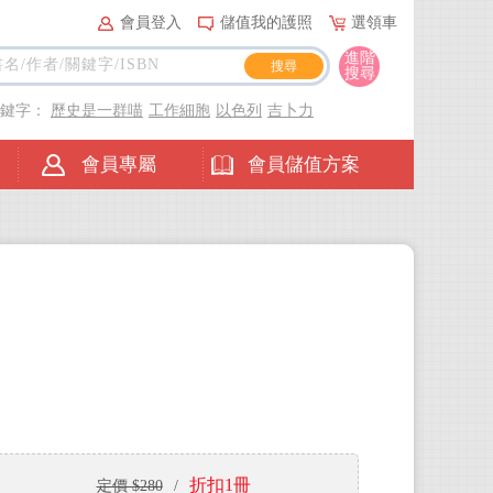
會員登入
儲值我的護照
選領車
進階
搜尋
關鍵字：
歷史是一群喵
工作細胞
以色列
吉卜力
會員專屬
會員儲值方案
折扣1冊
定價 $280
/