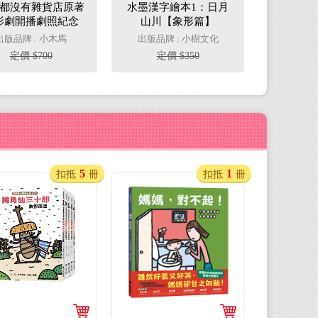
都沒有雜貨店原著
水墨漢字繪本1：日月
影劇開播劇照紀念
山川【象形篇】
】（兩冊不分售）
出版品牌 : 小木馬
出版品牌 : 小樹文化
定價 $700
定價 $350
5
1
扣抵
冊
扣抵
冊