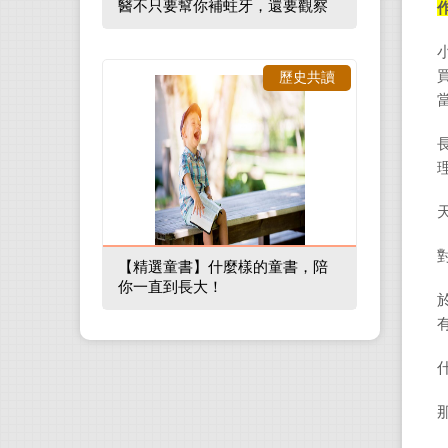
醫不只要幫你補蛀牙，還要觀察
口腔裡的整體環境
歷史共讀
【精選童書】什麼樣的童書，陪
你一直到長大！