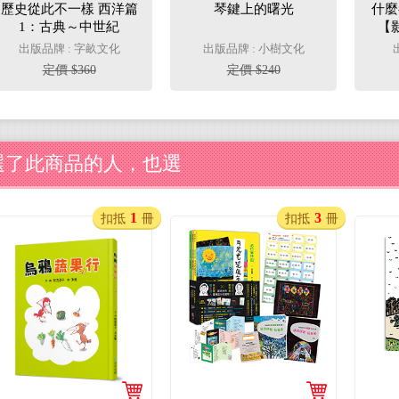
歷史從此不一樣 西洋篇
琴鍵上的曙光
什麼
1：古典～中世紀
【
版
出版品牌 : 字畝文化
出版品牌 : 小樹文化
定價 $360
定價 $240
選了此商品的人，也選
1
3
扣抵
冊
扣抵
冊