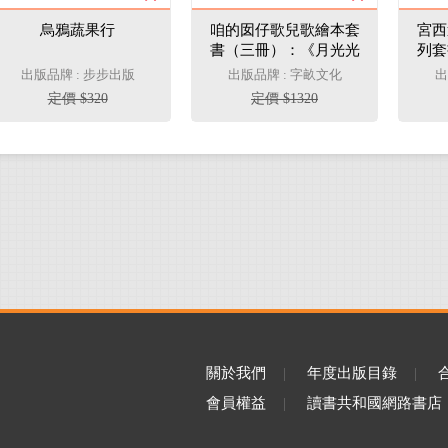
烏鴉蔬果行
咱的囡仔歌兒歌繪本套
宮西
書（三冊）：《月光光
列套
踅夜市》＋《菜瓜開
加贈
出版品牌 : 步步出版
出版品牌 : 字畝文化
出
花》＋《山嘛驚寒》 ★
獨角
定價 $320
定價 $1320
七大超值豪華組合：教
學引導小冊、兒童美術
小冊、作者親錄朗讀音
檔兌換卡、全套兒歌臺
羅拼音DIY小書、臺語-
華語詞彙翻翻卡、刮畫
畫紙組★
關於我們
|
年度出版目錄
|
會員權益
|
讀書共和國網路書店