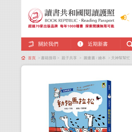
關於我們
近期新書
首頁
> 書籍搜尋 >
親子共享
>
圖畫書 / 繪本
> 天神幫幫