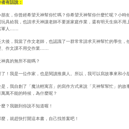
作者有話說：
小朋友，你曾經希望天神幫你忙嗎？你希望天神幫你什麼忙呢？小時
買玩具給我，也請求天神讓老師不要派家庭作業，還有明天生病不用
當軍人……
長大後，我當了作文老師，也認識了一群常常請求天神幫忙的學生，
理、作文課不用交作業……
天神真的無所不能嗎？
對了！我是一位作家，也是閱讀推廣人。所以，我可以寫故事來和小
於是，我自創了「魔法輕寓言」的寫作方式來說「天神幫幫忙」的故
有萬萬不能的時候，為什麼呢？
什麼？我聽到你說不知道喔！
那麼，就趕快打開這本書，自己找答案吧！