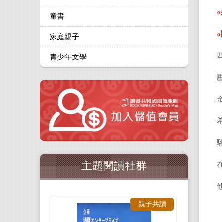
«
童書
«
家庭親子
青少年文學
主題閱讀社群
親子共讀