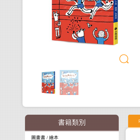
書籍類別
圖畫書 / 繪本