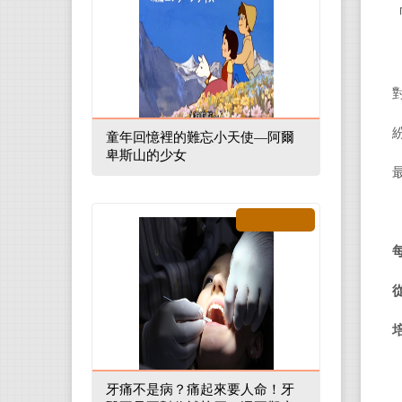
童年回憶裡的難忘小天使—阿爾
卑斯山的少女
牙痛不是病？痛起來要人命！牙