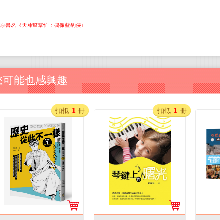
原書名《天神幫幫忙：偶像藍豹俠》
您可能也感興趣
1
1
扣抵
冊
扣抵
冊