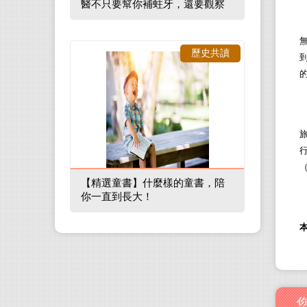
醫不只要幫你補蛀牙，還要觀察
口腔裡的整體環境
歷史共讀
【精選童書】什麼樣的童書，陪
你一直到長大！