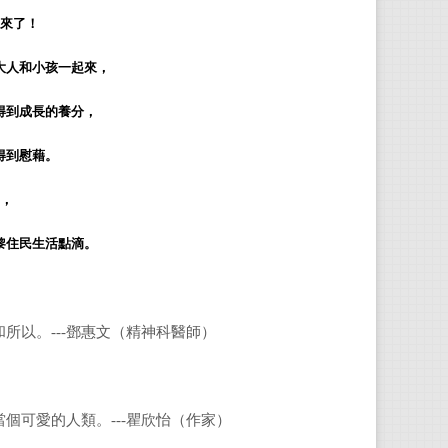
來了！
安．
大人和小孩一起來，
1970
進入
H
得到成長的養分，
創作
得到慰藉。
，
繪者
黎住民生活點滴。
生於
曼。
讀者
所以。---鄧惠文（精神科醫師）
尉遲
1968
個可愛的人類。---瞿欣怡（作家）
啦找