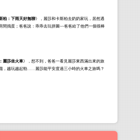
斯柏：
下雨天好無聊
》，麗莎和卡斯柏去奶奶家玩，居然遇
房間搗蛋；爸爸說：乖乖去玩拼圖~~爸爸給了他們一個很棒
：麗莎坐
火車
》，
想不到，爸爸一看見麗莎東西滿出來的旅
癮，越玩越起勁……麗莎能平安度過三小時的火車之旅嗎？