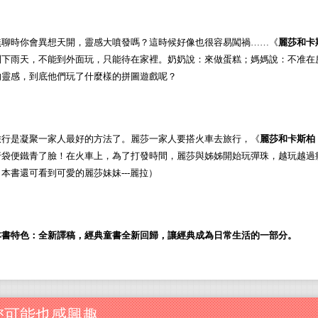
無聊時你會異想天開，靈感大噴發嗎？這時候好像也很容易闖禍……《
麗莎和卡
到下雨天，不能到外面玩，只能待在家裡。奶奶
說：來做蛋糕；媽媽說：不准在
的靈感，到底他們玩了什麼樣的拼圖遊戲呢？
旅行是凝聚一家人最好的方法了。麗莎一家人要搭火車去旅行，
《
麗莎和卡斯柏
行袋便鐵青了臉！在火車上，為了打發時間，麗莎與姊姊開始玩彈珠，越玩越過
（本書還可看到可愛的麗莎妹妹---麗拉）
本書特色：全新譯稿，經典童書全新回歸，讓經典成為日常生活的一部分。
您可能也感興趣