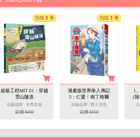
1
1
扣抵
冊
扣抵
冊
超級工程MIT 01：穿越
漫畫版世界偉人傳記
1
雪山隧道
5：仁愛！南丁格爾
（隨
【奉獻一生的戰地護理
物
出版品牌 : 木馬文化
出版品牌 : 野人文化
出
天使】
定價 $450
定價 $350