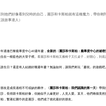
看到他們好像看到兒時的自己，麗莎和卡斯柏就有這種魔力，帶你翱翔
（說故事達人）
今年適逢巴黎龐畢度中心40週年慶，
全新的
《
麗莎和卡斯柏：龐畢度中心的祕密
就住在一根藍色的大管子裡。
看麗莎和卡斯柏又搬椅子又扛桌子，好開心，到底
是誰生日？還是有人結婚好幾週年慶？無論如何，讓我們來玩「慶祝」的遊戲吧
好朋友是成長過程不可或缺的夥伴，《
麗莎和卡斯柏：我們認識的第一天
》帶我
麗莎，長得跟卡斯柏好像，但她似乎人緣更好，人見人愛。某天，他們兩個竟然
斯柏，繫著紅圍巾的是麗莎，他們成了彼此最好的朋友。