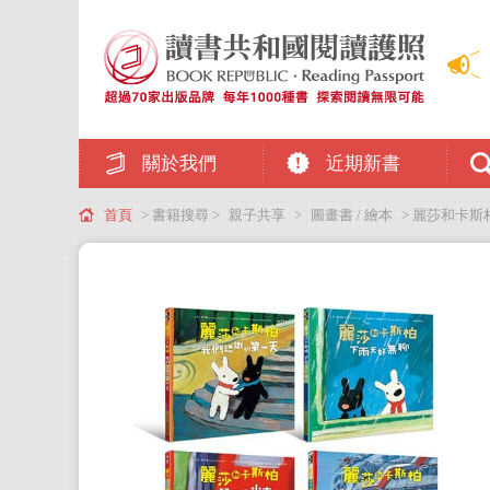
關於我們
近期新書
首頁
> 書籍搜尋 >
親子共享
>
圖畫書 / 繪本
> 麗莎和卡