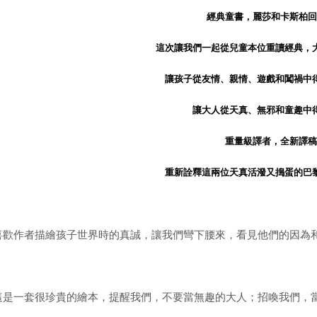
經典童書，麗莎和卡斯柏回
這次讓我們一起從兒童本位重讀經典，
讓孩子從友情、親情、遊戲和闖禍中
讓大人從天真、無邪和童趣中
重量級譯者，全新譯稿
重新詮釋這兩位天真活潑又搗蛋的巴
喜歡作者描繪孩子世界時的真誠，讓我們彎下腰來，看見他們的因為和
這是一套很珍貴的繪本，提醒我們，不要當無趣的大人；招喚我們，當