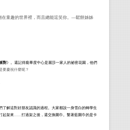
爸》
在童趣的世界裡，而且總能逗笑你。---鬆餅姊姊
高郁
台大
為伍
派對
》。還記得龐畢度中心是麗莎一家人的祕密花園，他們
是要慶祝什麼呢
？
。
們了解這對好朋友認識的過程。大家都說一身雪白的轉學生
打起架來……打過架之後，還交換圍巾。繫著藍圍巾的是卡