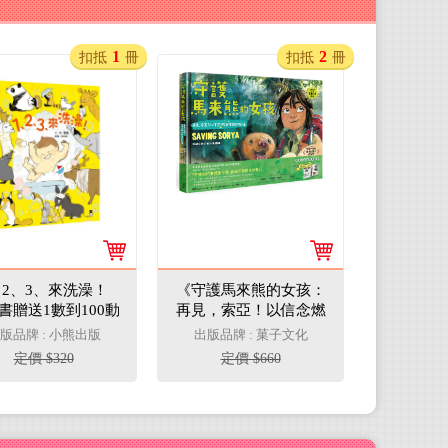
1
2
扣抵
冊
扣抵
冊
、2、3、來洗澡！
《守護馬來熊的女孩：
書贈送1數到100動
再見，索亞！以信念燃
滿載書衣海報）
亮夢想的旅程》(真實故
版品牌 : 小熊出版
出版品牌 : 菓子文化
事改編，隨書附贈手繪
定價 $320
定價 $660
海報)