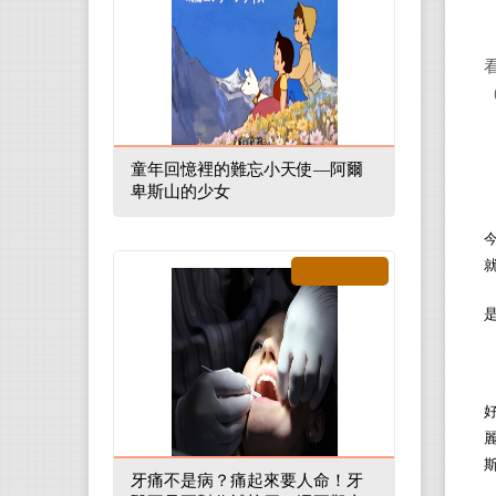
童年回憶裡的難忘小天使—阿爾
卑斯山的少女
牙痛不是病？痛起來要人命！牙