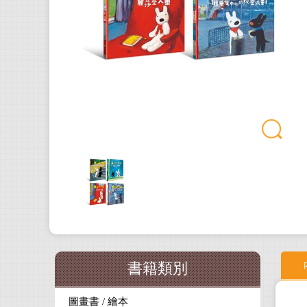
書籍類別
圖畫書 / 繪本