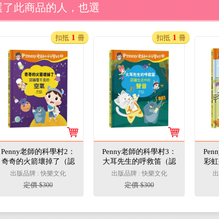
選了此商品的人，也選
1
1
扣抵
冊
扣抵
冊
Penny老師的科學村2：
Penny老師的科學村3：
Pe
奇奇的火箭壞掉了（認
大耳先生的呼救笛（認
彩虹
識看不見的「空氣」‧培
識生活中的「聲音」‧培
有趣
出版品牌 : 快樂文化
出版品牌 : 快樂文化
出
養科學素養和108年課
養科學素養和108年課
養科
定價 $300
定價 $300
綱核心精神的科學啟蒙
綱核心精神的科學啟蒙
綱核
實驗繪本）
實驗繪本）