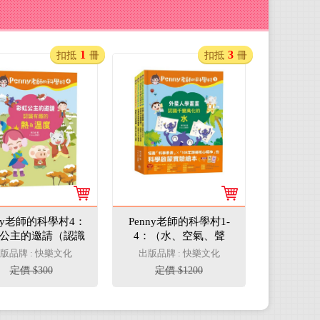
1
3
扣抵
冊
扣抵
冊
nny老師的科學村4：
Penny老師的科學村1-
公主的邀請（認識
4：（水、空氣、聲
的「熱＆溫度」‧培
音、溫度）玩出興趣就
版品牌 : 快樂文化
出版品牌 : 快樂文化
學素養和108年課
不難！培養科學素養和
定價 $300
定價 $1200
心精神的科學啟蒙
108年課綱核心精神的
實驗繪本）
科學啟蒙實驗繪本