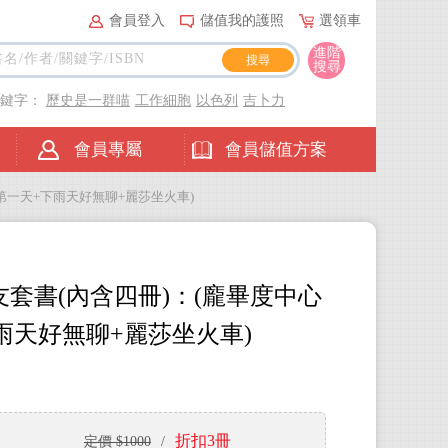
會員登入
儲值我的護照
選領車
進階
搜尋
關鍵字：
歷史是一群喵
工作細胞
以色列
吉卜力
會員專屬
會員儲值方案
第一天+下雨天好無聊+麗莎坐火車)
套書(內含四冊)：(龐畢度中心
雨天好無聊+麗莎坐火車)
折扣3冊
定價 $1000
/