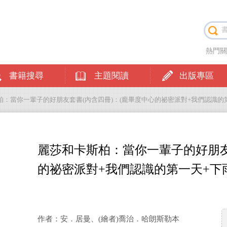
熱門
書籍搜尋
主題閱讀
出版專區
斯柏：當你一輩子的好朋友套書(內含四冊)：(龐畢度中心的祕密派對+我們認識的
麗莎和卡斯柏：當你一輩子的好朋友
的祕密派對+我們認識的第一天+下
作者：安．居曼、(繪者)喬治．哈朗斯勒本