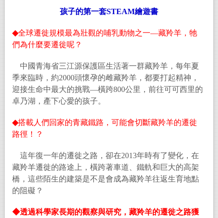
孩子的第一套
STEAM
繪遊書
◆
全球遷徙規模最為壯觀的哺乳動物之一
—
藏羚羊，牠
們為什麼要遷徙呢？
中國青海省三江源保護區生活著一群藏羚羊，每年夏
季來臨時，約2000頭懷孕的雌藏羚羊，都要打起精神，
迎接生命中最大的挑戰—橫跨800公里，前往可可西里的
卓乃湖，產下心愛的孩子。
◆
搭載人們回家的青藏鐵路，可能會切斷藏羚羊的遷徙
路徑！？
這年復一年的遷徙之路，卻在2013年時有了變化，在
藏羚羊遷徙的路途上，橫跨著車道、鐵軌和巨大的高架
橋，這些陌生的建築是不是會成為藏羚羊往返生育地點
的阻礙？
◆
透過科學家長期的觀察與研究，藏羚羊的遷徙之路獲