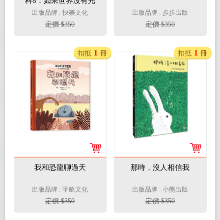
科8：如果世界沒有光
出版品牌 : 快樂文化
出版品牌 : 步步出版
定價 $350
定價 $350
1
1
扣抵
冊
扣抵
冊
我和恐龍聊過天
那時，沒人相信我
出版品牌 : 字畝文化
出版品牌 : 小熊出版
定價 $350
定價 $350