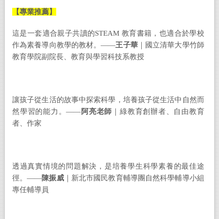
【專業推薦】
這是一套適合親子共讀的
STEAM
教育書籍，也適合於學校
作為素養導向教學的教材。
——
王子華
｜
國立清華大學竹師
教育學院副院長、教育與學習科技系教授
讓孩子從生活的故事中探索科學，培養孩子從生活中自然而
然學習的能力。
——
阿亮老師
｜
綠教育創辦者、自由教育
者、作家
透過真實情境的問題解決，是培養學生科學素養的最佳途
徑。
——
陳振威
｜
新北市國民教育輔導團自然科學輔導小組
專任輔導員