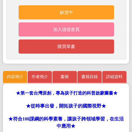
缺貨中
加入儲值會員
購買單書
內容簡介
作者簡介
書摘
書籍目錄
詳細資料
★
第一套台灣原創，專為孩子打造的科普啟蒙圖書
★
★
從時事出發，開拓孩子的國際視野
★
★
符合
108
課綱的科學素養，讓孩子跨領域學習，在生活
中應用
★