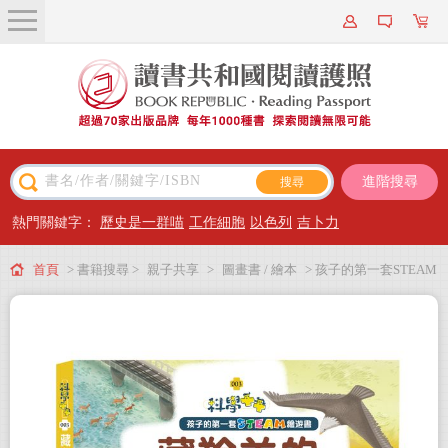
關於我們
近期新書
書籍搜尋
進階搜尋
主題閱讀
熱門關鍵字：
歷史是一群喵
工作細胞
以色列
吉卜力
出版專區
首頁
> 書籍搜尋 >
親子共享
>
圖畫書 / 繪本
> 孩子的第一套STEAM
會員專屬
繪遊書03 藏羚羊的回家之路：看青藏鐵路如何維護動物遷徙(108課綱科學素養
會員儲值方案
最佳文本)