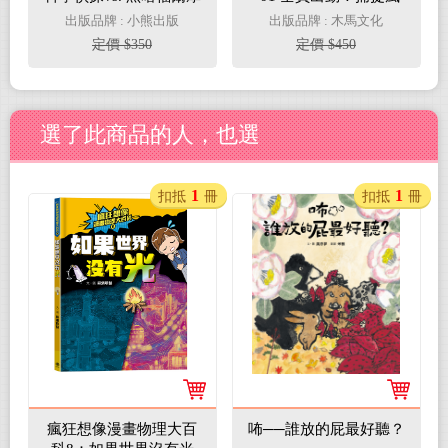
斯學園（隨書附贈
獸因因呼： 看身懷絕技
出版品牌 : 小熊出版
出版品牌 : 木馬文化
「DIY科學偵探書籤」
的團隊建造台灣第一座
定價 $350
定價 $450
兩款）
離岸風場（108課綱科
學素養最佳文本）
選了此商品的人，也選
1
1
扣抵
冊
扣抵
冊
瘋狂想像漫畫物理大百
咘──誰放的屁最好聽？