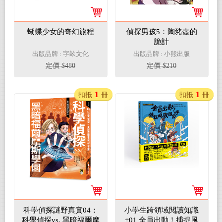
蝴蝶少女的奇幻旅程
偵探男孩5：陶豬壺的
詭計
出版品牌 : 字畝文化
出版品牌 : 小熊出版
定價 $480
定價 $210
1
1
扣抵
冊
扣抵
冊
科學偵探謎野真實04：
小學生跨領域閱讀知識
科學偵探vs. 黑暗福爾摩
+01 全員出動！捕捉風