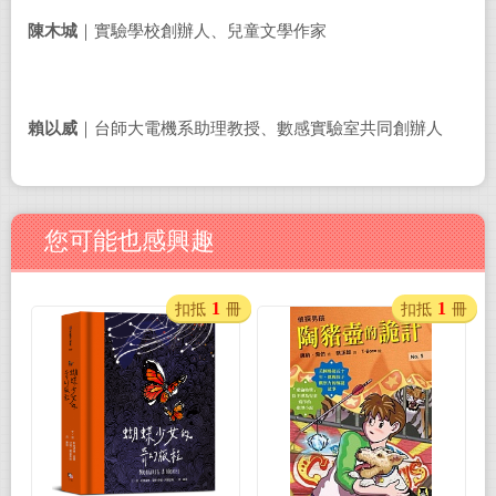
陳木城
｜
實驗學校創辦人、兒童文學作家
賴以威
｜
台師大電機系助理教授、數感實驗室共同創辦人
您可能也感興趣
1
1
扣抵
冊
扣抵
冊