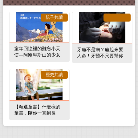
親子共讀
童年回憶裡的難忘小天
牙痛不是病？痛起來要
使—阿爾卑斯山的少女
人命！牙醫不只要幫你
補蛀牙，還要觀察口腔
裡的整體環境
歷史共讀
【精選童書】什麼樣的
童書，陪你一直到長
大！