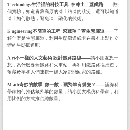
T echnology
生活裡的科技工具
在凍土上蓋鐵路
——
做2
個實驗，知道青藏高原的凍土結凍的狀況，還可以知道
凍土如何散熱，避免凍土融化的技術。
E ngineering
不簡單的工程
幫藏羚羊蓋生態廊道
——
了
解什麼是生態廊道，利用生態廊道紙卡在書本上製作立
體的生態廊道吧！
A rt
不一樣的人文藝術
設計鐵路路線
——
請小朋友想一
想，為什麼要蓋鐵路和火車站，再利用鐵路路徑桌遊，
幫藏羚羊和人們連接一條大家都能回家的路徑。
M ath奇妙的數學
數一數，藏羚羊有幾隻？——
認識科
學家如何推估藏羚羊的數量，請小朋友模仿科學家，利
用比例的方式推估總數量。