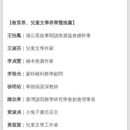
【教育界、兒童文學界齊聲推薦】
王怡鳳
｜蒲公英故事閱讀推廣協會總幹事
王淑芬
｜兒童文學作家
李貞慧
｜繪本推廣作家
李裕光
｜蒙特梭利教學顧問
徐明佑
｜華德福資深教師
陳欣希
｜臺灣讀寫教學研究學會創會理事長
黃淑貞
｜小兔子書坊店主
黃筱茵
｜兒童文學工作者