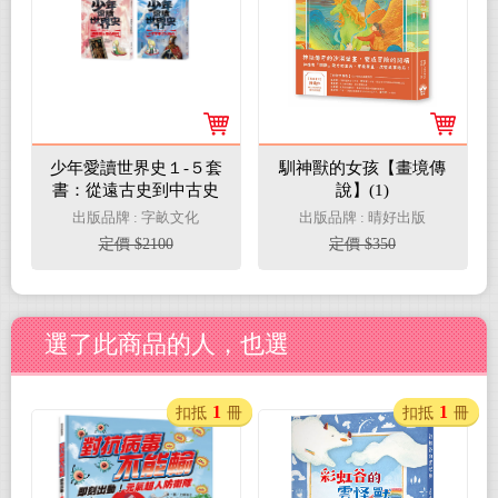
少年愛讀世界史１-５套
馴神獸的女孩【畫境傳
書：從遠古史到中古史
說】(1)
（五冊+五集有聲書）
出版品牌 : 字畝文化
出版品牌 : 晴好出版
定價 $2100
定價 $350
選了此商品的人，也選
1
1
扣抵
冊
扣抵
冊