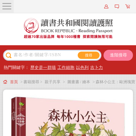
關於我們
近期新書
書籍搜尋
進階搜尋
主題閱讀
熱門關鍵字：
歷史是一群喵
工作細胞
以色列
吉卜力
出版專區
首頁
> 書籍搜尋 >
親子共享
>
圖畫書 / 繪本
> 森林小公主：歐洲瑰寶
會員專屬
·德國青年風格藝術名家【奧弗斯全集4】
會員儲值方案