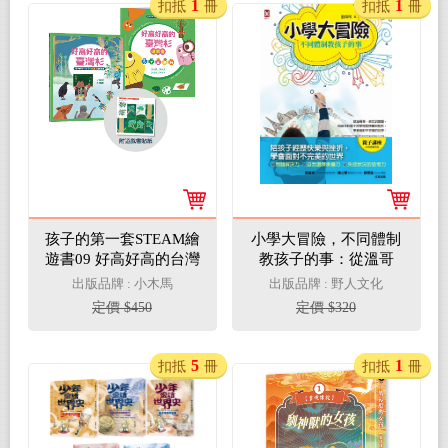
1
1
扣抵
冊
扣抵
冊
孩子的第一套STEAM繪
小學大冒險，不同體制
遊書09 好高好高的台灣
教孩子的事：從溫哥
杉【符合SDGs永續發展
華、台北到宜蘭，陪孩
出版品牌 : 小木馬
出版品牌 : 野人文化
指標X好讀好玩雙書升
子經歷不同學校的快樂
定價 $450
定價 $320
級版】
與挫折，學會面對不完
美的世界
5
1
扣抵
冊
扣抵
冊