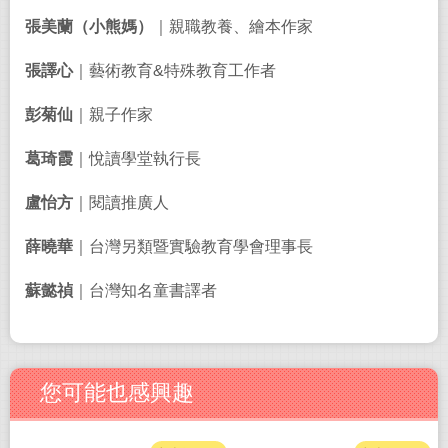
張美蘭（小熊媽）
｜親職教養、繪本作家
張譯心
｜藝術教育
&
特殊教育工作者
彭菊仙
｜親子作家
葛琦霞
｜悅讀學堂執行長
盧怡方
｜閱讀推廣人
薛曉華
｜台灣另類暨實驗教育學會理事長
蘇懿禎
｜台灣知名童書譯者
您可能也感興趣