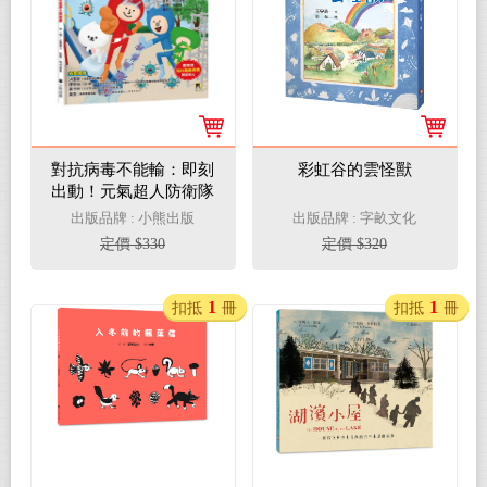
對抗病毒不能輸：即刻
彩虹谷的雲怪獸
出動！元氣超人防衛隊
出版品牌 : 小熊出版
出版品牌 : 字畝文化
定價 $330
定價 $320
1
1
扣抵
冊
扣抵
冊