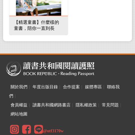
【精選童書】什麼樣的
童書，陪你一直到長
大！
關於我們
|
年度出版目錄
|
合作提案
|
媒體專區
|
聯絡我
們
|
會員權益
|
讀書共和國網路書店
|
隱私權政策
|
常見問題
|
網站地圖
@otf3170w