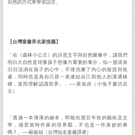
自然的方式來學習語言。
【台灣童書界名家推薦】
「在《森林小公主》的詩意文字與自然圖像中，讓我們
明白大自然是培養孩子想像力重要的養分，似一股清泉
汩汩流淌在孩子的心中，不僅洗滌了內心的疑惑與焦
慮，同時也是為自己搭一座連結自己與他人的溝通橋
樑，進而理解認識世界。」
──
黃淑貞（小兔子書坊店
主）
「透過一本薄薄的繪本，即能欣賞百年前的藝術及文
學，感受當時作家的世界觀，不也是一件美妙的事
嗎？」
──
蘇懿禎（台灣知名童書譯者）