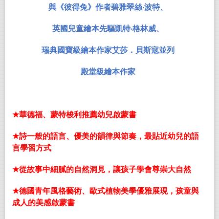
與《彼得兔》作者碧雅翠絲
‧
波特、
英國兒童繪本先驅凱特
‧
格林威、
瑞典國寶級繪本作家艾莎．貝斯寇並列
殿堂級繪本作家
★
華德福、蒙特梭利推薦幼兒啟蒙書
★
詩一般的語言、優美的韻律與節奏，最貼近幼兒的語
言學習方式
★
從故事中細膩的自然洞見，讓孩子學會尊崇大自然
★
德國青年風格藝術、歐式植物美學優雅展現，孩童與
成人的美感啟蒙書