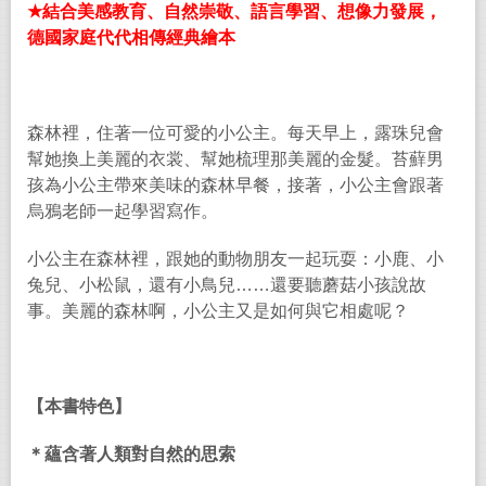
★
結合美感教育、自然崇敬、語言學習、想像力發展，
德國家庭代代相傳經典繪本
森林裡，住著一位可愛的小公主。每天早上，露珠兒會
幫她換上美麗的衣裳、幫她梳理那美麗的金髮。苔蘚男
孩為小公主帶來美味的森林早餐，接著，小公主會跟著
烏鴉老師一起學習寫作。
小公主在森林裡，跟她的動物朋友一起玩耍：小鹿、小
兔兒、小松鼠，還有小鳥兒
……
還要聽蘑菇小孩說故
事。美麗的森林啊，小公主又是如何與它相處呢？
【本書特色】
＊蘊含著人類對自然的思索