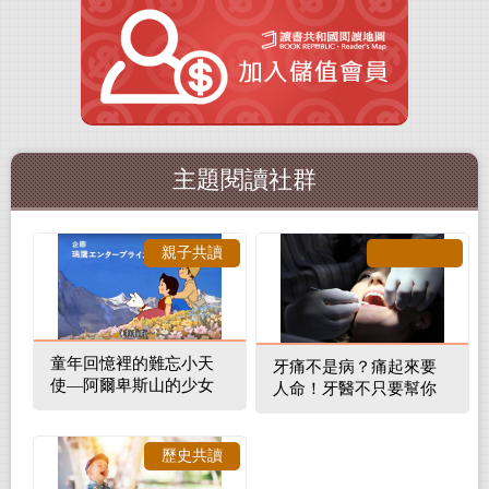
主題閱讀社群
親子共讀
童年回憶裡的難忘小天
牙痛不是病？痛起來要
使—阿爾卑斯山的少女
人命！牙醫不只要幫你
補蛀牙，還要觀察口腔
裡的整體環境
歷史共讀