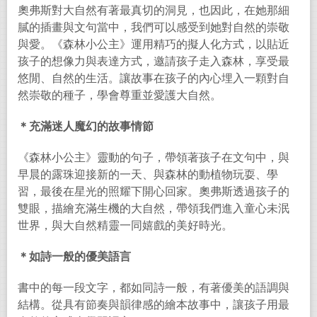
奧弗斯對大自然有著最真切的洞見，也因此，在她那細
膩的插畫與文句當中，我們可以感受到她對自然的崇敬
與愛。《森林小公主》運用精巧的擬人化方式，以貼近
孩子的想像力與表達方式，邀請孩子走入森林，享受最
悠閒、自然的生活。讓故事在孩子的內心埋入一顆對自
然崇敬的種子，學會尊重並愛護大自然。
＊充滿迷人魔幻的故事情節
《森林小公主》靈動的句子，帶領著孩子在文句中，與
早晨的露珠迎接新的一天、與森林的動植物玩耍、學
習，最後在星光的照耀下開心回家。奧弗斯透過孩子的
雙眼，描繪充滿生機的大自然，帶領我們進入童心未泯
世界，與大自然精靈一同嬉戲的美好時光。
＊如詩一般的優美語言
書中的每一段文字，都如同詩一般，有著優美的語調與
結構。從具有節奏與韻律感的繪本故事中，讓孩子用最