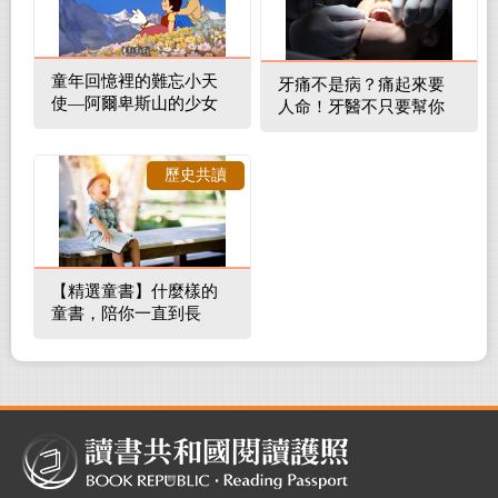
童年回憶裡的難忘小天
牙痛不是病？痛起來要
使—阿爾卑斯山的少女
人命！牙醫不只要幫你
補蛀牙，還要觀察口腔
裡的整體環境
歷史共讀
【精選童書】什麼樣的
童書，陪你一直到長
大！