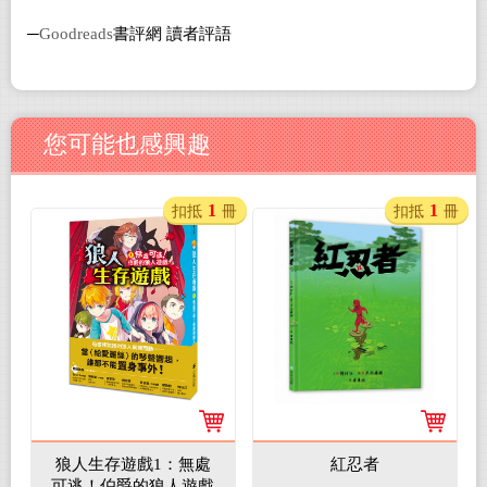
─
Goodreads
書評網 讀者評語
您可能也感興趣
1
1
扣抵
冊
扣抵
冊
狼人生存遊戲1：無處
紅忍者
可逃！伯爵的狼人遊戲