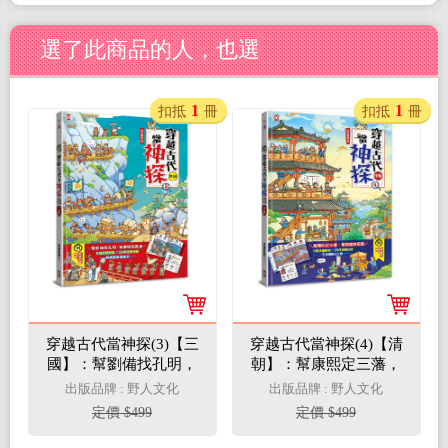
選了此商品的人，也選
1
1
扣抵
冊
扣抵
冊
穿越古代當神探(3)【三
穿越古代當神探(4)【清
國】：幫劉備找孔明，
朝】：幫康熙定三藩，
幫曹操找敵營，9個燒
幫乾隆除惡霸，9個推
出版品牌 : 野人文化
出版品牌 : 野人文化
腦懸案╳23件機密任
理懸案╳23件機密任
定價 $499
定價 $499
務，挑戰歷史滿級分
務，包你歷史玩上癮
（附闖關必勝貼紙）
（附闖關必勝貼紙）