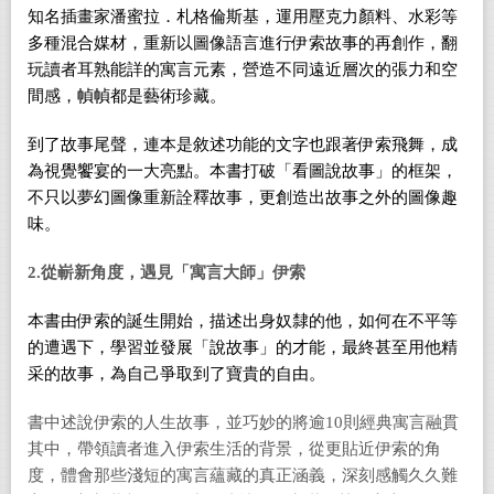
知名插畫家潘蜜拉．札格倫斯基，運用壓克力顏料、水彩等
多種混合媒材，重新以圖像語言進行伊索故事的再創作，翻
玩讀者耳熟能詳的寓言元素，營造不同遠近層次的張力和空
間感，幀幀都是藝術珍藏。
到了故事尾聲，連本是敘述功能的文字也跟著伊索飛舞，成
為視覺饗宴的一大亮點。本書打破「看圖說故事」的框架，
不只以夢幻圖像重新詮釋故事，更創造出故事之外的圖像趣
味。
2.
從嶄新角度，遇見「寓言大師」伊索
本書由伊索的誕生開始，描述出身奴隸的他，如何在不平等
的遭遇下，學習並發展「說故事」的才能，最終甚至用他精
采的故事，為自己爭取到了寶貴的自由。
書中述說伊索的人生故事，並巧妙的將逾10則經典寓言融貫
其中，帶領讀者進入伊索生活的背景，從更貼近伊索的角
度，體會那些淺短的寓言蘊藏的真正涵義，深刻感觸久久難