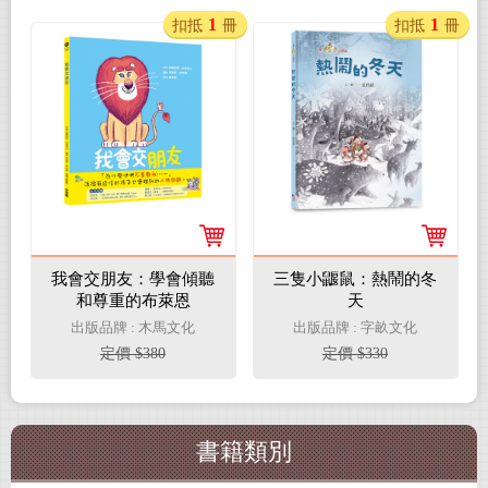
1
1
扣抵
冊
扣抵
冊
我會交朋友：學會傾聽
三隻小鼴鼠：熱鬧的冬
和尊重的布萊恩
天
出版品牌 : 木馬文化
出版品牌 : 字畝文化
定價 $380
定價 $330
書籍類別