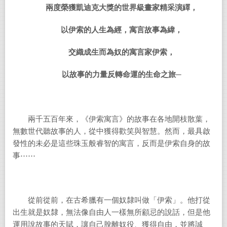
兩度榮獲凱迪克大獎的世界級畫家精采演繹，
以伊索的人生為經，寓言故事為緯，
交織成生而為奴的寓言家伊索，
以故事的力量反轉命運的生命之旅─
兩千五百年來，《伊索寓言》的故事在各地開枝散葉，
無數世代聽故事的人，從中獲得歡笑與智慧。然而，最具啟
發性的未必是這些珠玉般睿智的寓言，反而是伊索自身的故
事⋯⋯
從前從前，在古希臘有一個奴隸叫做「伊索」。他打從
出生就是奴隸，無法像自由人一樣無所顧忌的說話，但是他
運用說故事的天賦，讓自己脫離奴役、獲得自由，並將誠