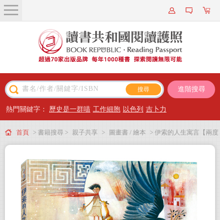
關於我們
近期新書
書籍搜尋
進階搜尋
主題閱讀
熱門關鍵字：
歷史是一群喵
工作細胞
以色列
吉卜力
出版專區
首頁
> 書籍搜尋 >
親子共享
>
圖畫書 / 繪本
> 伊索的人生寓言【兩度
會員專屬
榮獲凱迪克大獎畫家夢幻新作】
會員儲值方案