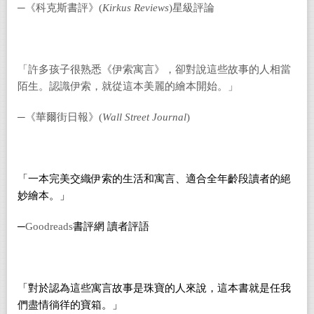
─《科克斯書評》(
Kirkus Reviews
)星級評論
「許多孩子很熟悉《伊索寓言》，卻對說這些故事的人相當
陌生。認識伊索，就從這本美麗的繪本開始。」
─《華爾街日報》(
Wall Street Journal
)
「一本完美交織伊索的生活和寓言、適合全年齡段讀者的絕
妙繪本。」
─
Goodreads
書評網 讀者評語
「對於認為這些寓言故事是珠寶的人來說，這本書就是任我
們盡情徜徉的寶箱。」