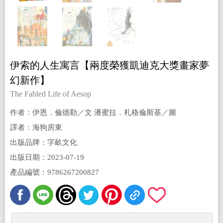
伊索的人生寓言【兩度榮獲凱迪克大獎畫家夢
幻新作】
The Fabled Life of Aesop
作者：伊恩．倫德勒／文 潘蜜拉．札格倫斯基／圖
(text. Ian Lendler illust. Pamela Zagarenski)
譯者：海狗房東
出版品牌：字畝文化
出版日期：2023-07-19
產品編號：9786267200827