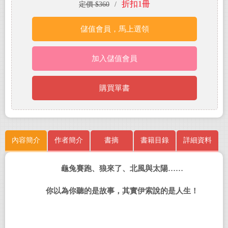
折扣1冊
定價 $360
/
儲值會員，馬上選領
加入儲值會員
購買單書
內容簡介
作者簡介
書摘
書籍目錄
詳細資料
龜兔賽跑、狼來了、北風與太陽……
你以為你聽的是故事，其實伊索說的是人生！