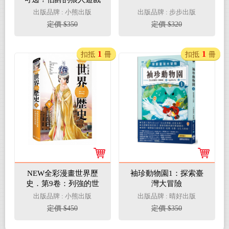
出版品牌 : 小熊出版
出版品牌 : 步步出版
定價 $350
定價 $320
1
1
扣抵
冊
扣抵
冊
NEW全彩漫畫世界歷
袖珍動物園1：探索臺
史．第9卷：列強的世
灣大冒險
界殖民與亞洲的民族運
出版品牌 : 小熊出版
出版品牌 : 晴好出版
動
定價 $450
定價 $350