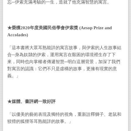
忘─伊索充滿考驗的一生，造就了他充滿智慧的寓言。
★
榮獲
2020
年度美國民俗學會伊索獎
(Aesop Prize and
Accolades)
「這本書將大眾耳熟能詳的寓言故事，與伊索的人生故事結
合─身為奴隸的伊索，運用寓言在艱困的環境裡生存了下
來，同時也向掌權者傳遞智慧─明白這層背景，加深了我們
對寓言的認識：它們不只是虛構的故事，更擁有現實的意
義。」
★媒體、書評網一致好評
「以優美的藝術表現及獨特的視角，重新詮釋獅子、老鼠和
狡猾的狐狸等耳熟能詳的故事。」