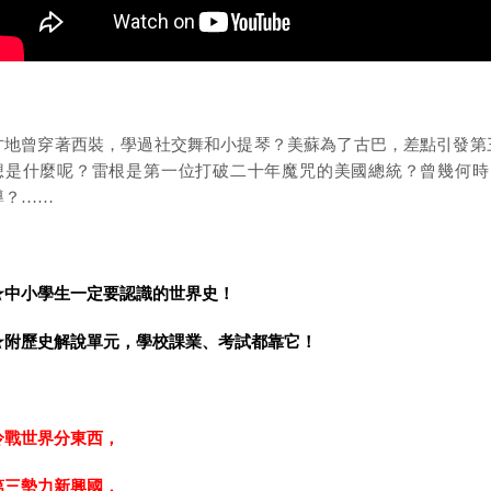
甘地曾穿著西裝，學過社交舞和小提琴？美蘇為了古巴，差點引發第
想是什麼呢？雷根是第一位打破二十年魔咒的美國總統？曾幾何時
導？……
★
中小學生一定要認識的世界史！
★
附歷史解說單元，學校課業、考試都靠它！
冷戰世界分東西，
第三勢力新興國，