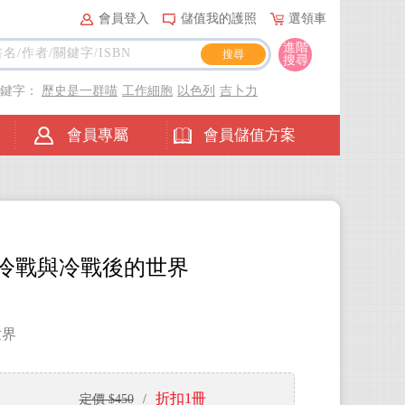
會員登入
儲值我的護照
選領車
進階
搜尋
關鍵字：
歷史是一群喵
工作細胞
以色列
吉卜力
會員專屬
會員儲值方案
：冷戰與冷戰後的世界
世界
折扣1冊
定價 $450
/