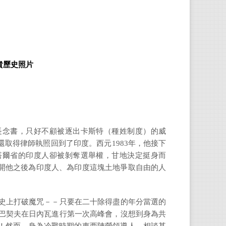
貴歷史照片
長念書，只好不顧被逐出卡斯特（種姓制度）的威
取得律師執照回到了印度。西元1983年，他接下
塔爾省的印度人卻被剝奪選舉權，甘地決定挺身而
開他之後為印度人、為印度這塊土地爭取自由的人
國史上打破魔咒－－只要在二十除得盡的年分當選的
戈巴契夫在日內瓦進行第一次高峰會，沒想到身為共