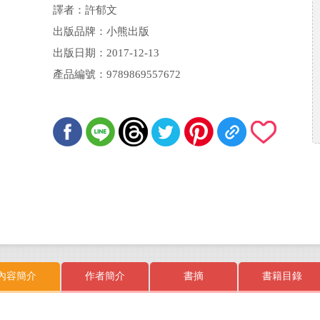
秀久 審訂：翁嘉聲
譯者：許郁文
出版品牌：小熊出版
出版日期：2017-12-13
產品編號：9789869557672
內容簡介
作者簡介
書摘
書籍目錄