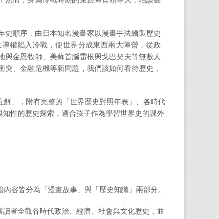
！然而，身為冷戰時期的東西陣營領導人，相談甚
年史順序，由日本知名漫畫家以漫畫手法繪製歷史
主導權陷入冷戰，使世界分成東西兩大陣營，從政
地與金恩牧師、美蘇首腦雷根與戈巴契夫等無數人
衝突、金融危機等新問題，我們該如何看待歷史，
解」，附有完整的「世界歷史對照年表」、各時代
與知性的歷史探索，適合孩子作為學習世界史的課外
書籍內容皆分為「漫畫故事」與「歷史知識」兩部分。
讓讀者全觀各時代政治、經濟、社會與文化歷史，並