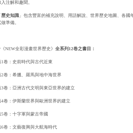
加入注解和趣聞。
「
歷史知識
」包含豐富的補充說明、用語解說、世界歷史地圖、各國
試做準備。
★
《
NEW
全彩漫畫世界歷史
》
全系列12
卷之書目：
第1卷：史前時代與古代近東
第2卷：希臘、羅馬與地中海世界
第3卷：亞洲古代文明與東亞世界的建立
第4卷：伊斯蘭世界與歐洲世界的建立
第5卷：十字軍與蒙古帝國
第6卷：文藝復興與大航海時代