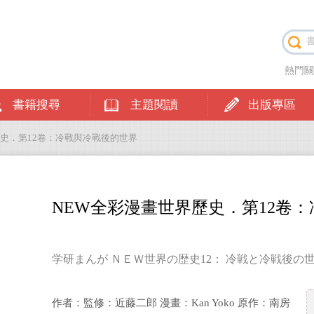
熱門
書籍搜尋
主題閱讀
出版專區
歷史．第12卷：冷戰與冷戰後的世界
NEW全彩漫畫世界歷史．第12卷
学研まんが ＮＥＷ世界の歴史12： 冷戦と冷戦後の
作者：監修：近藤二郎 漫畫：Kan Yoko 原作：南房