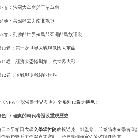
第7卷：法國大革命與工業革命
第8卷：美國獨立與南北戰爭
第9卷：列強的世界殖民與亞洲的民族運動
第10卷：第一次世界大戰與俄國大革命
第11卷：經濟大恐慌與第二次世界大戰
第12卷：冷戰與冷戰後的世界
★
《
NEW
全彩漫畫世界歷史
》
全系列
12
卷之特色：
特色
1
：確實的時代考證以重現歷史
由日本早稻田大學
文學學術院
教授近藤二郎監修，並邀請專家學者審
專任教授兼系主任翁嘉聲審訂、歷史專欄作家余遠炫擔任顧問。