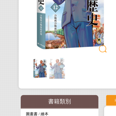
書籍類別
圖畫書 / 繪本