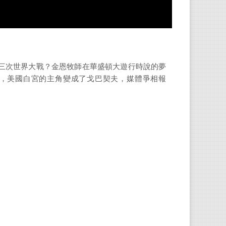
南房
以第六
三次世界大戰？金恩牧師在華盛頓大遊行時說的夢
系列（
，美國白宮的主角變成了戈巴契夫，媒體爭相報
繪者
Kan 
出
畫，
許郁
輔仁
輯、