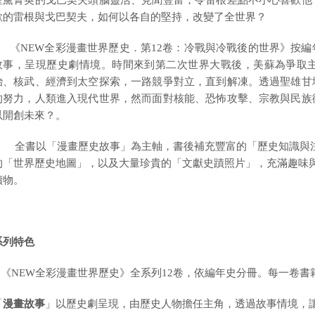
產黨菁英的戈巴契夫頭腦靈活、見聞豐富，令雷根差點不小心喜歡他
歡的雷根與戈巴契夫，如何以各自的堅持，改變了全世界？
《NEW全彩漫畫世界歷史．第12卷：冷戰與冷戰後的世界》按編
故事，呈現歷史劇情境。時間來到第二次世界大戰後，美蘇為爭取
治、核武、經濟到太空探索，一路競爭對立，直到解凍。透過聖雄甘
的努力，人類進入現代世界，然而面對核能、恐怖攻擊、宗教與民族
以開創未來？。
全書以「漫畫歷史故事」為主軸，書後補充豐富的「歷史知識與注
的「世界歷史地圖」，以及大量珍貴的「文獻史蹟照片」，充滿趣味
讀物。
系列特色
《
NEW
全彩漫畫世界歷史
》
全系列12卷，依編年史分冊。每一卷
「
漫畫故事
」以歷史劇呈現，由歷史人物擔任主角，透過故事情境，