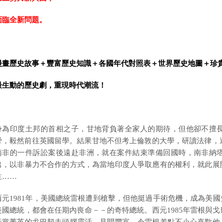
面臨全新問題。
漫畫歷史故事＋豐富歷史知識＋各國年代對照表＋世界歷史地圖＋珍
最生動的歷史劇，重現時代潮流！
身為印度土邦的首相之子，甘地背負著全家人的期待，但他卻不擅
脅，毅然前往英國留學。結果甘地不但考上倫敦的大學，研讀法律，還
南非的一件訴訟案後遠赴非洲，就在案件結束準備回國時，南非納
出，以非暴力不合作的方式，為當地印度人爭取應有的權利，就此展
生……
西元1981年，美國總統雷根遭到槍擊，但他挺過手術危機，成為美
美國總統，都會在任期內喪命－－的奇特總統。西元1985年雷根與