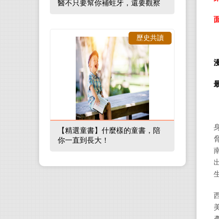
醫不只要幫你補蛀牙，還要觀察
口腔裡的整體環境
歷史共讀
【精選童書】什麼樣的童書，陪
你一直到長大！