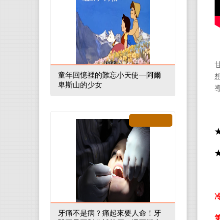
童年回憶裡的難忘小天使—阿爾
卑斯山的少女
牙痛不是病？痛起來要人命！牙