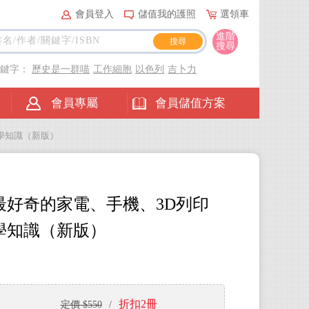
會員登入
儲值我的護照
選領車
進階
搜尋
關鍵字：
歷史是一群喵
工作細胞
以色列
吉卜力
會員專屬
會員儲值方案
學知識（新版）
好奇的家電、手機、3D列印
學知識（新版）
折扣2冊
定價 $550
/