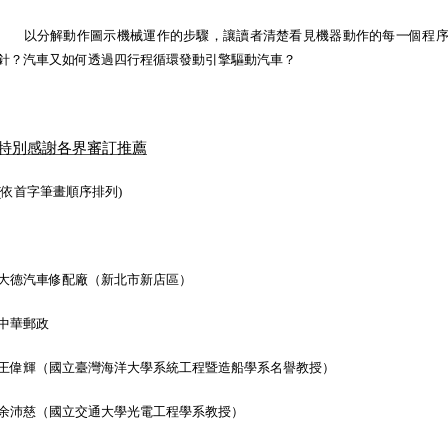
以分解動作圖示機械運作的步驟，讓讀者清楚看見機器動作的每一個程序
針？汽車又如何透過四行程循環發動引擎驅動汽車？
特別感謝各界審訂推薦
(依首字筆畫順序排列)
大德汽車修配廠（新北市新店區）
中華郵政
王偉輝（國立臺灣海洋大學系統工程暨造船學系名譽教授）
余沛慈（國立交通大學光電工程學系教授）