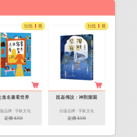
1
1
扣抵
冊
扣抵
冊
走進名畫看世界
崑崙傳說：神獸樂園
版品牌 : 字畝文化
出版品牌 : 字畝文化
定價 $350
定價 $330