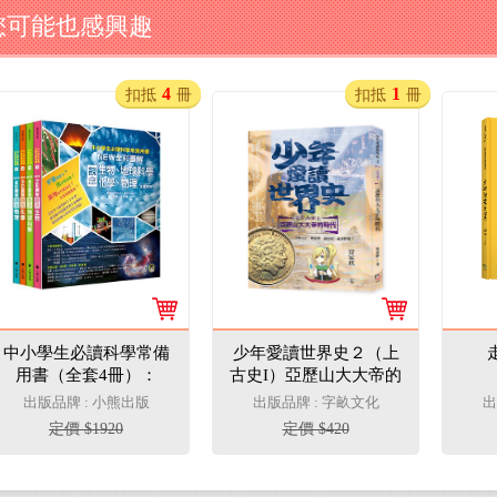
您可能也感興趣
4
1
扣抵
冊
扣抵
冊
中小學生必讀科學常備
少年愛讀世界史２（上
用書（全套4冊）：
古史I）亞歷山大大帝的
NEW全彩圖解觀念生
年代：亞歷山大，聽說
出版品牌 : 小熊出版
出版品牌 : 字畝文化
出
物、地球科學、化學、
你一面打仗一面讀哲
定價 $1920
定價 $420
物理
學？