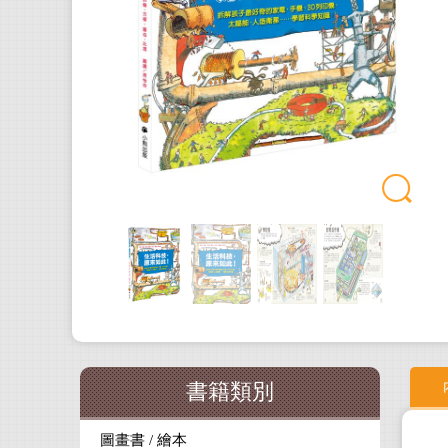
書籍類別
圖畫書 / 繪本