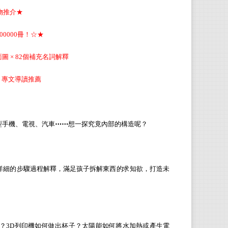
物推介★
約翰
0000冊！☆★
已出
佳兒
面圖 × 82個補充名詞解釋
劍橋
 專文導讀推薦
羅伯
型手機、電視、汽車
⋯⋯
想一探究竟內部的構造呢？
作家
Micros
果電
詳細的步驟過程解釋，滿足孩子拆解東西的求知欲，打造未
周怡
輔仁
ilinc
？3D列印機如何做出杯子？太陽能如何將水加熱或產生電