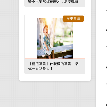
醫不只要幫你補蛀牙，還要觀察
口腔裡的整體環境
歷史共讀
【精選童書】什麼樣的童書，陪
你一直到長大！