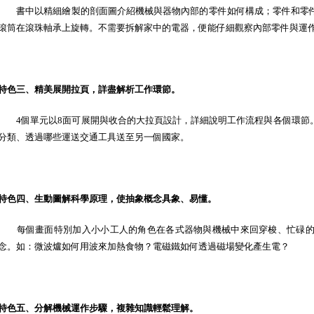
書中以精細繪製的剖面圖介紹機械與器物內部的零件如何構成；零件和零件
滾筒在滾珠軸承上旋轉。不需要拆解家中的電器，便能仔細觀察內部零件與運
特色三、精美展開拉頁，詳盡解析工作環節。
4個單元以8面可展開與收合的大拉頁設計，詳細說明工作流程與各個環節
分類、透過哪些運送交通工具送至另一個國家。
特色四、生動圖解科學原理，使抽象概念具象、易懂。
每個畫面特別加入小小工人的角色在各式器物與機械中來回穿梭、忙碌的
念。如：微波爐如何用波來加熱食物？電磁鐵如何透過磁場變化產生電？
特色五、分解機械運作步驟，複雜知識輕鬆理解。