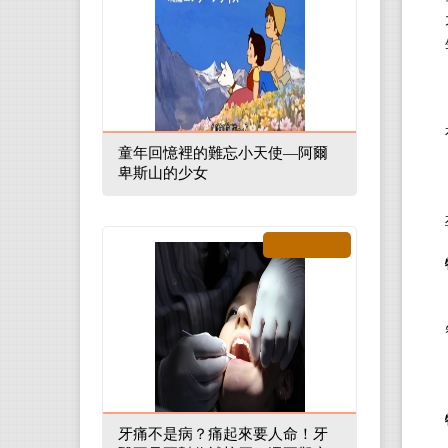
童年回憶裡的難忘小天使—阿爾
卑斯山的少女
牙痛不是病？痛起來要人命！牙