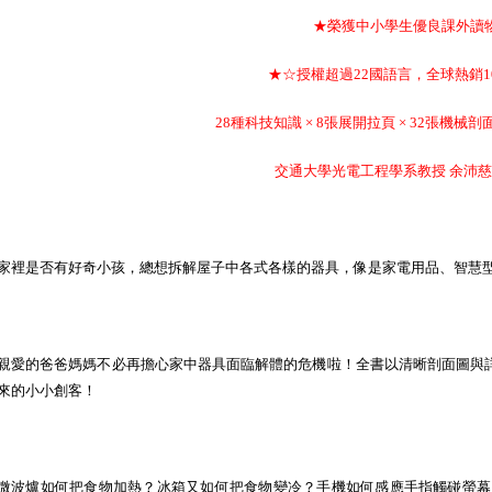
★榮獲中小學生優良課外讀
★☆授權超過22國語言，全球熱銷10
28種科技知識 × 8張展開拉頁 × 32張機械剖
交通大學光電工程學系教授 余沛慈
家裡是否有好奇小孩，總想拆解屋子中各式各樣的器具，像是家電用品、智慧
親愛的爸爸媽媽不必再擔心家中器具面臨解體的危機啦！全書以清晰剖面圖與
來的小小創客！
微波爐如何把食物加熱？冰箱又如何把食物變冷？手機如何感應手指觸碰螢幕