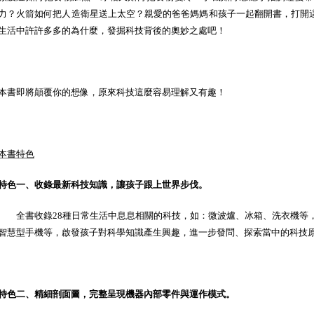
力？火箭如何把人造衛星送上太空？親愛的爸爸媽媽和孩子一起翻開書，打開
生活中許許多多的為什麼，發掘科技背後的奧妙之處吧！
本書即將顛覆你的想像，原來科技這麼容易理解又有趣！
本書特色
特色一、收錄最新科技知識，讓孩子跟上世界步伐。
全書收錄28種日常生活中息息相關的科技，如：微波爐、冰箱、洗衣機等，
智慧型手機等，啟發孩子對科學知識產生興趣，進一步發問、探索當中的科技
特色二、精細剖面圖，完整呈現機器內部零件與運作模式。