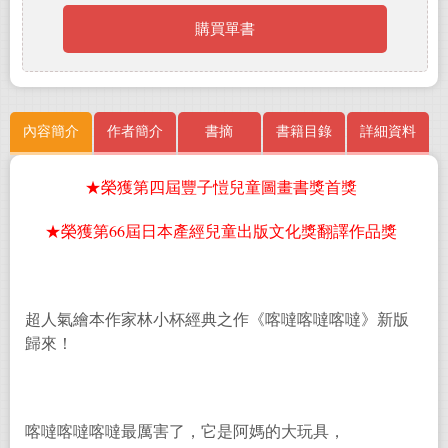
購買單書
內容簡介
作者簡介
書摘
書籍目錄
詳細資料
★榮獲第四屆豐子愷兒童圖畫書獎首獎
★榮獲第66屆日本產經兒童出版文化獎翻譯作品獎
超人氣繪本作家林小杯經典之作《喀噠喀噠喀噠》新版
歸來！
喀噠喀噠喀噠最厲害了，它是阿媽的大玩具，