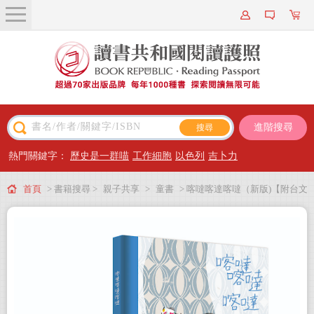
關於我們
近期新書
書籍搜尋
進階搜尋
主題閱讀
熱門關鍵字：
歷史是一群喵
工作細胞
以色列
吉卜力
出版專區
首頁
> 書籍搜尋 >
親子共享
>
童書
> 喀噠喀達喀噠（新版)【附台文
會員專屬
別冊及台語朗讀QRcode】
會員儲值方案