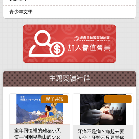
青少年文學
主題閱讀社群
親子共讀
童年回憶裡的難忘小天
牙痛不是病？痛起來要
使—阿爾卑斯山的少女
人命！牙醫不只要幫你