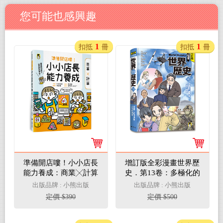
您可能也感興趣
1
1
扣抵
冊
扣抵
冊
準備開店嘍！小小店長
增訂版全彩漫畫世界歷
能力養成：商業╳計算
史．第13卷：多極化的
（日本設計振興會優良
世界與人類的未來
出版品牌 : 小熊出版
出版品牌 : 小熊出版
設計獎優良教材）
定價 $390
定價 $500