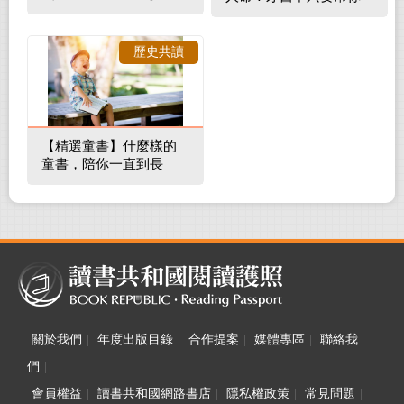
補蛀牙，還要觀察口腔
裡的整體環境
歷史共讀
【精選童書】什麼樣的
童書，陪你一直到長
大！
關於我們
|
年度出版目錄
|
合作提案
|
媒體專區
|
聯絡我
們
|
會員權益
|
讀書共和國網路書店
|
隱私權政策
|
常見問題
|