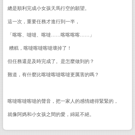
總是順利完成小女孩天馬行空的願望。
這一次，重要任務才進行到一半，
「喀喀、噠噠、喀噠……喀喀喀喀……」
糟糕，喀噠喀噠喀噠壞掉了！
但任務還是及時完成了。是怎麼做到的？
難道，有什麼比喀噠喀噠喀噠更厲害的嗎？
喀噠喀噠喀噠的聲音，把一家人的感情縫得緊緊的，
就像阿媽和小女孩之間的愛，綿延不絕。