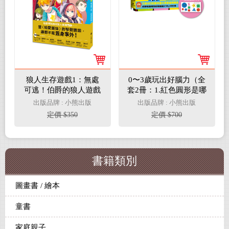
狼人生存遊戲1：無處
0〜3歲玩出好腦力（全
可逃！伯爵的狼人遊戲
套2冊：1.紅色圓形是哪
個？2.紅色圓形有幾
出版品牌 : 小熊出版
出版品牌 : 小熊出版
個？&加贈「形狀配對
定價 $350
定價 $700
卡」）
書籍類別
圖畫書 / 繪本
童書
家庭親子