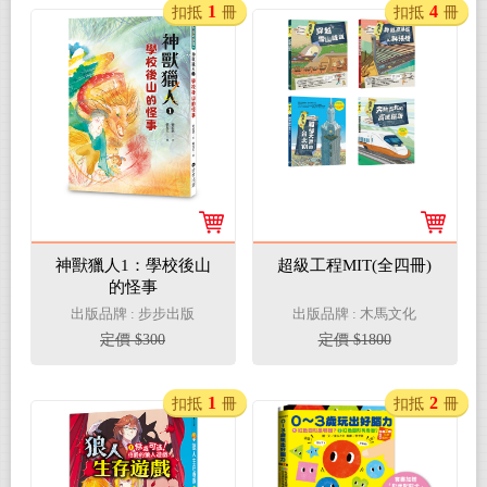
1
4
扣抵
冊
扣抵
冊
神獸獵人1：學校後山
超級工程MIT(全四冊)
的怪事
出版品牌 : 步步出版
出版品牌 : 木馬文化
定價 $300
定價 $1800
1
2
扣抵
冊
扣抵
冊