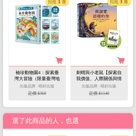
1
3
扣抵
冊
扣抵
冊
袖珍動物園4：探索臺
刺蝟與小老鼠【探索自
灣大冒險（限量臺灣地
我價值、人際關係與情
理大挑戰翻翻卡）
感表達的啟蒙繪本】
出版品牌 : 晴好出版
出版品牌 : 晴好出版
（套書加碼學習遊戲
定價 $360
定價 $1140
書）
選了此商品的人，也選