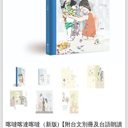
喀噠喀達喀噠（新版)【附台文別冊及台語朗讀