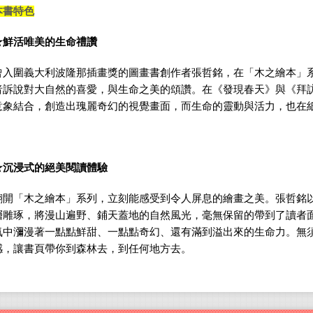
本書特色
★鮮活唯美的生命禮讚
曾入圍義大利波隆那插畫獎的圖畫書創作者張哲銘，在「木之繪本」
者訴說對大自然的喜愛，與生命之美的頌讚。在《發現春天》與《拜
意象結合，創造出瑰麗奇幻的視覺畫面，而生命的靈動與活力，也在
★沉浸式的絕美閱讀體驗
翻開「木之繪本」系列，立刻能感受到令人屏息的繪畫之美。張哲銘
層雕琢，將漫山遍野、鋪天蓋地的自然風光，毫無保留的帶到了讀者
氣中瀰漫著一點點鮮甜、一點點奇幻、還有滿到溢出來的生命力。無
感，讓書頁帶你到森林去，到任何地方去。