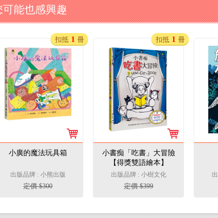
您可能也感興趣
1
1
扣抵
冊
扣抵
冊
小廣的魔法玩具箱
小書痴「吃書」大冒險
【得獎雙語繪本】
出版品牌 : 小熊出版
出版品牌 : 小樹文化
出
定價 $300
定價 $399