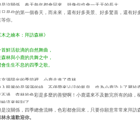
但是沒關係，春天每年都會回來，就像你也會一天天的長大。
這只是你的第一個春天，而未來，還有好多美景、好多驚喜，還有好
在等你。
《木之繪本：拜訪森林》
一首鮮活欲滴的自然舞曲，
在森林與小鹿的共舞之中，
體會生生不息的四季之歌。
在充滿陽光的季節裡，小鹿走進了森林。
映入眼簾的是滿滿的綠，不僅帶來沁涼的氣息，也為小鹿染上了屬於
只不過，森林的色彩是多麼的善變啊！小鹿還來不及數完所有的綠，
就輪流來報到了。
但是沒關係，四季總會流轉，色彩都會回來，只要你願意常常來拜訪
森林永遠歡迎你。