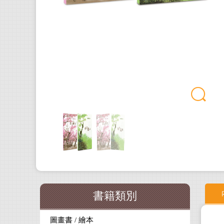
書籍類別
圖畫書 / 繪本