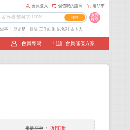
會員登入
儲值我的護照
選領車
進階
搜尋
關鍵字：
歷史是一群喵
工作細胞
以色列
吉卜力
會員專屬
會員儲值方案
折扣2冊
定價 $640
/