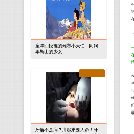
童年回憶裡的難忘小天使—阿爾
卑斯山的少女
牙痛不是病？痛起來要人命！牙