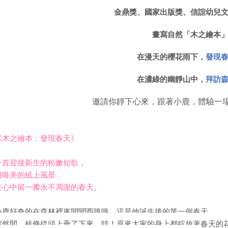
金鼎獎、國家出版獎、信誼幼兒
畫寫自然「木之繪本
在漫天的櫻花雨下，
發現
在濃綠的幽靜山中，
拜訪
邀請你靜下心來，跟著小鹿，體驗一
《木之繪本：發現春天》
一首迎接新生的粉嫩短歌，
用唯美的紙上風景，
在心中留一瓣永不凋謝的春天。
小鹿好奇的在森林裡東聞聞西嗅嗅，這是他誕生後的第一個春天。
突然間，枝條從頭上垂了下來，哇！原來大家的身上都綻放著春天的