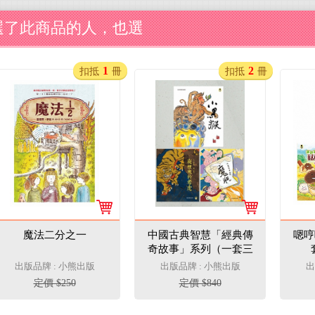
選了此商品的人，也選
1
2
扣抵
冊
扣抵
冊
魔法二分之一
中國古典智慧「經典傳
嗯哼
奇故事」系列（一套三
冊）
出版品牌 : 小熊出版
出版品牌 : 小熊出版
出
定價 $250
定價 $840