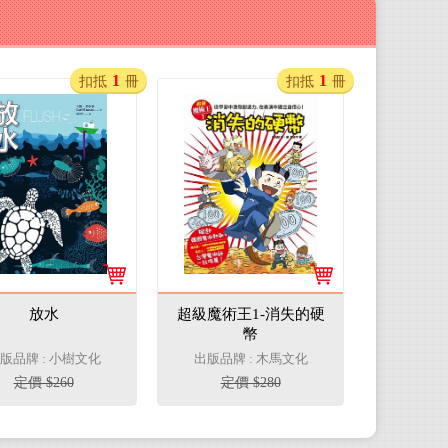
1
1
扣抵
冊
扣抵
冊
放水
超級魔術王1-消失的硬
幣
版品牌 : 小樹文化
出版品牌 : 木馬文化
定價 $260
定價 $280