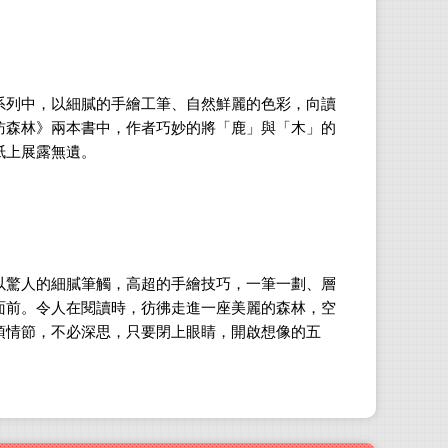
系列中，以細膩的手繪工筆、自然鮮麗的色彩，向讀
訪森林》兩本書中，作者巧妙的將「鹿」與「木」的
紙上展露無遺。
以驚人的細膩筆觸，高超的手繪技巧，一筆一劃、層
面前。令人在閱讀時，彷彿走進一座美麗的森林，空
須情節，不必深思，只要閉上眼睛，開啟想像的五