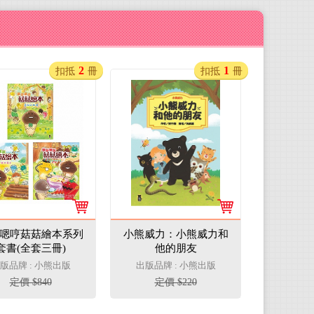
2
1
扣抵
冊
扣抵
冊
嗯哼菇菇繪本系列
小熊威力：小熊威力和
套書(全套三冊)
他的朋友
版品牌 : 小熊出版
出版品牌 : 小熊出版
定價 $840
定價 $220