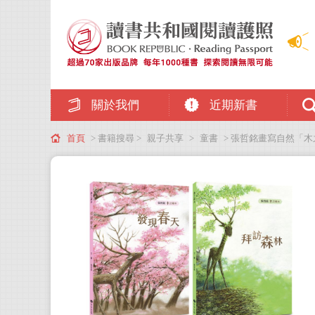
關於我們
近期新書
首頁
> 書籍搜尋 >
親子共享
>
童書
> 張哲銘畫寫自然「