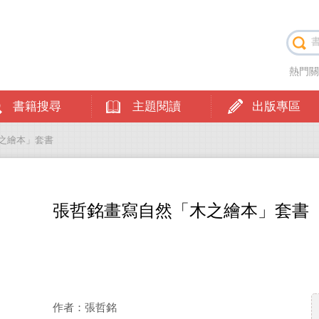
熱門
書籍搜尋
主題閱讀
出版專區
木之繪本」套書
張哲銘畫寫自然「木之繪本」套書
作者：張哲銘