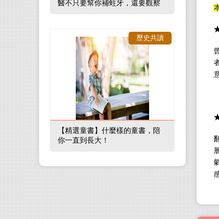
醫不只要幫你補蛀牙，還要觀察
口腔裡的整體環境
歷史共讀
【精選童書】什麼樣的童書，陪
你一直到長大！