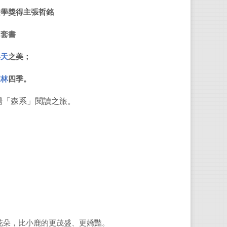
文學獎得主
張哲銘
張哲
」套書
二書
春天
之美；
森林
四季。
場「森系」閱讀之旅。
花朵，比小鹿的更茂盛、更嬌豔。