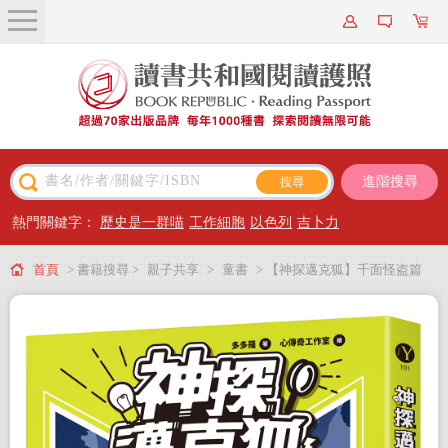
關於我們
近期新書
書籍搜尋
進階搜尋
主題閱讀
熱門關鍵字：
歷史是一群喵
工作細胞
以色列
吉卜力
出版專區
首頁
> 書籍搜尋 >
親子共享
>
童書
> 【神探邁克狐】千面怪盗篇
會員專屬
(1)：命運的預告信
會員儲值方案