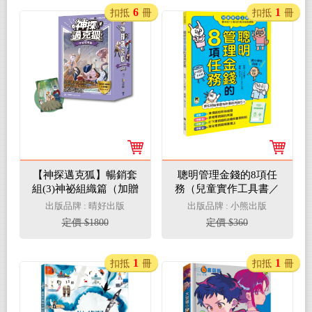
6
1
扣抵
冊
扣抵
冊
【神探邁克狐】暢銷套
聰明管理金錢的8項任
組(3)神祕組織篇（加贈
務（兒童實作工具書／
獨家情境文件夾/全套6
書末附12個月的零用錢
出版品牌 : 晴好出版
出版品牌 : 小熊出版
本）
規畫簿）
定價 $1800
定價 $360
1
1
扣抵
冊
扣抵
冊