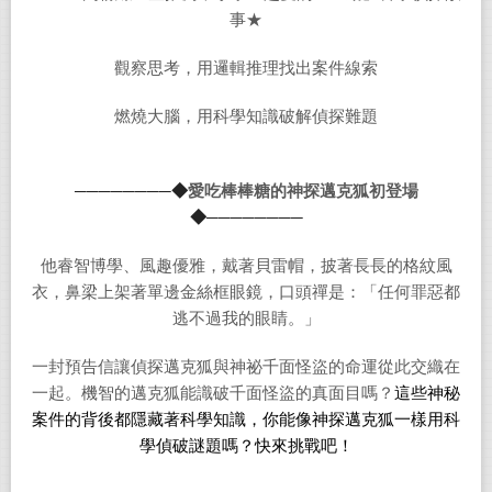
事★
觀察思考，用邏輯推理找出案件線索
燃燒大腦，用科學知識破解偵探難題
────────
◆
愛吃棒棒糖的神探邁克狐初登場
◆
────────
他睿智博學、風趣優雅，戴著貝雷帽，披著長長的格紋風
衣，鼻梁上架著單邊金絲框眼鏡，口頭禪是：「任何罪惡都
逃不過我的眼睛。」
一封預告信讓偵探邁克狐與神祕千面怪盜的命運從此交織在
一起。機智的邁克狐能識破千面怪盜的真面目嗎？
這些神秘
案件的背後都隱藏著科學知識，你能像神探邁克狐一樣用科
學偵破謎題嗎？快來挑戰吧！