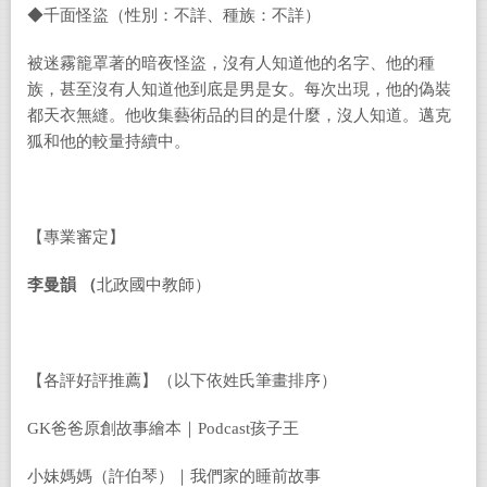
◆千面怪盜（性別：不詳、種族：不詳）
被迷霧籠罩著的暗夜怪盜，沒有人知道他的名字、他的種
族，甚至沒有人知道他到底是男是女。每次出現，他的偽裝
都天衣無縫。他收集藝術品的目的是什麼，沒人知道。邁克
狐和他的較量持續中。
【專業審定】
李曼韻
（
北政國中教師）
【各評好評推薦】（以下依姓氏筆畫排序）
GK
爸爸原創故事繪本｜
Podcast
孩子王
小妹媽媽（許伯琴）｜我們家的睡前故事