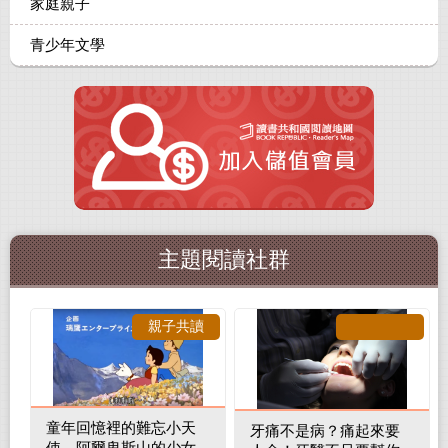
家庭親子
青少年文學
主題閱讀社群
親子共讀
童年回憶裡的難忘小天
牙痛不是病？痛起來要
使—阿爾卑斯山的少女