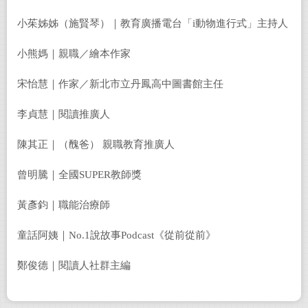
小茱姊姊（施賢琴）｜教育廣播電台「
i
動物進行式」主持人
小熊媽｜親職／繪本作家
宋怡慧｜作家／新北市立丹鳳高中圖書館主任
李貞慧｜閱讀推廣人
陳其正｜（醜爸）
親職教育推廣人
曾明騰｜全國
SUPER
教師獎
黃彥鈞｜職能治療師
童話阿姨｜
No.1
說故事
Podcast
《從前從前》
鄭俊德｜閱讀人社群主編