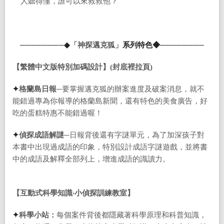
人聽得懂，誰可以來救救他？
────────
◆
「
神探邁克狐」
系列特色
◆
────────
【繁體中文版特別加碼設計】(封底裡拉頁)
✦
格蘭島日報─
要掌握邁克狐的辦案進度及破案消息，就不
能錯過專為你報導的格蘭島新聞，還有特色的美食廣告，好
吃的蛋糕特惠不能錯過喔！
✦
偵探成語解謎─
日報背後還有字謎單元，為了加深孩子對
本書中出現過成語的印象，特別設計成語字謎遊戲，並將書
中的成語及解釋全部列上，增進成語的識讀力。
【互動式科學知識‧小偵探訓練教室】
✦
科學小站：
每個案件背後都隱藏著科學原理和科普知識，