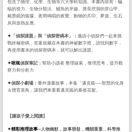
包含了物理、化學、生物等六大學科知識。本書內容有：蝙
蝠的視力、生物分類法、鱷魚的牙齒、擅長挖洞的穿山甲、
戴墨鏡的狐獴、夜間鳴唱的夜鶯、動物的爪印、夢遊、生石
灰與放熱反應。
✦
「偵探謎題」與「偵探密碼本」：
邀請小偵探們一起來挑
戰終極密碼，答案就藏在本書的神祕數字裡，請找到數字，
再使用書末的偵探密碼本，就可以解出謎題。
✦
啾颯
偵探筆記：
幫助小讀者 整理線索，推理思考，提升觀
察力和分析力
✦
偵探小劇場：
番外漫畫故事，本集「邁克狐──智慧的化身
＆體育菜鳥」讓我們來看看邁克狐的幕後花絮。
【讓孩子愛上閱讀】
✦
精彩推理故事─
人物幽默，故事懸疑，機關重重，科學推