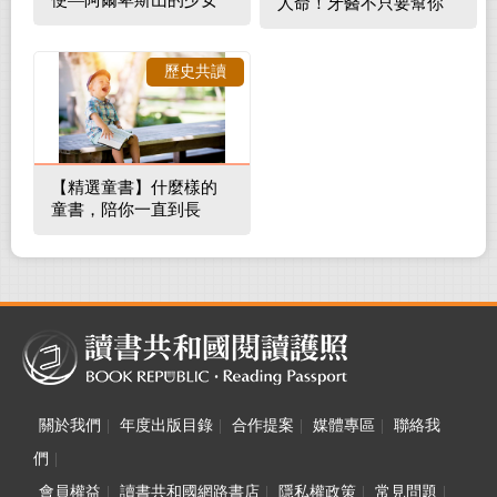
人命！牙醫不只要幫你
補蛀牙，還要觀察口腔
裡的整體環境
歷史共讀
【精選童書】什麼樣的
童書，陪你一直到長
大！
關於我們
|
年度出版目錄
|
合作提案
|
媒體專區
|
聯絡我
們
|
會員權益
|
讀書共和國網路書店
|
隱私權政策
|
常見問題
|