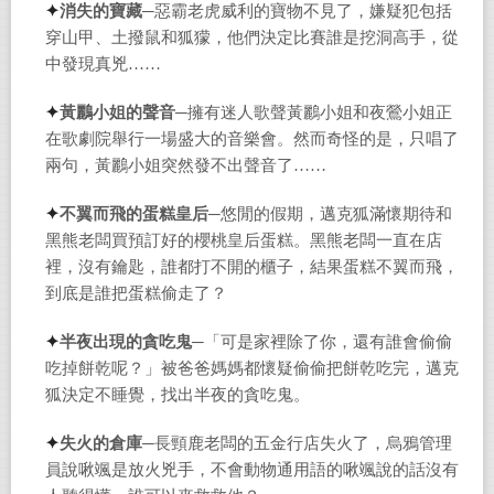
✦
消失的寶藏─
惡霸老虎威利的寶物不見了，嫌疑犯包括
穿山甲、土撥鼠和狐獴，他們決定比賽誰是挖洞高手，從
中發現真兇……
✦
黃鸝小姐的聲音─
擁有迷人歌聲黃鸝小姐和夜鶯小姐正
在歌劇院舉行一場盛大的音樂會。然而奇怪的是，只唱了
兩句，黃鸝小姐突然發不出聲音了……
✦
不翼而飛的蛋糕皇后─
悠閒的假期，邁克狐滿懷期待和
黑熊老闆買預訂好的櫻桃皇后蛋糕。黑熊老闆一直在店
裡，沒有鑰匙，誰都打不開的櫃子，結果蛋糕不翼而飛，
到底是誰把蛋糕偷走了？
✦
半夜出現的貪吃鬼─
「可是家裡除了你，還有誰會偷偷
吃掉餅乾呢？」被爸爸媽媽都懷疑偷偷把餅乾吃完，邁克
狐決定不睡覺，找出半夜的貪吃鬼。
✦
失火的倉庫─
長頸鹿老闆的五金行店失火了，烏鴉管理
員說啾颯是放火兇手，不會動物通用語的啾颯說的話沒有