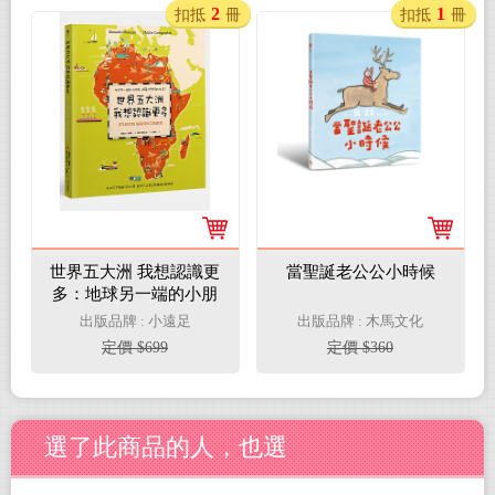
2
1
扣抵
冊
扣抵
冊
世界五大洲 我想認識更
當聖誕老公公小時候
多：地球另一端的小朋
友，過著什麼樣的生
出版品牌 : 小遠足
出版品牌 : 木馬文化
活？
定價 $699
定價 $360
選了此商品的人，也選