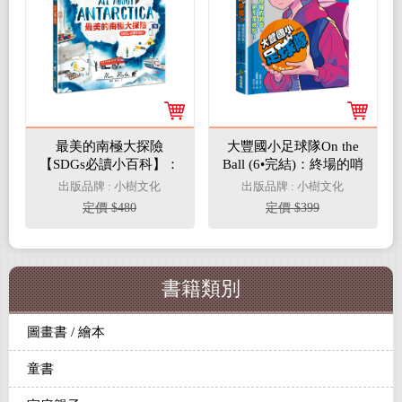
最美的南極大探險
大豐國小足球隊On the
【SDGs必讀小百科】：
Ball (6•完結)：終場的哨
《紐約時報》最佳插畫
音，絕不是終點！【韓
出版品牌 : 小樹文化
出版品牌 : 小樹文化
獎得獎作家．科學素養
國網路書店霸榜童書，
定價 $480
定價 $399
&美感教育繪本
小學生熱愛、家長狂
推】
書籍類別
圖畫書 / 繪本
童書