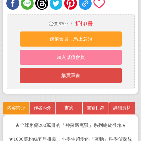
折扣1冊
定價 $300
/
儲值會員，馬上選領
加入儲值會員
購買單書
內容簡介
作者簡介
書摘
書籍目錄
詳細資料
★全球累銷200萬冊的「
神探邁克狐」系列終於登場
★
★1000萬粉絲五星推薦，小學生超愛的「互動」科學偵探故