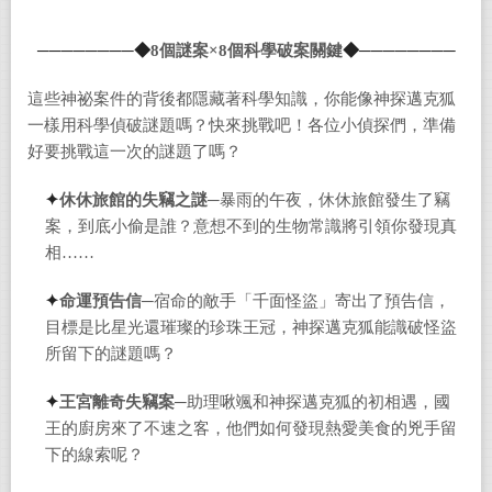
────────
◆
8
個謎案×8個科學破案關鍵
◆
────────
這些神祕案件的背後都隱藏著科學知識，你能像神探邁克狐
一樣用科學偵破謎題嗎？快來挑戰吧！各位小偵探們，準備
好要挑戰這一次的謎題了嗎？
✦
休休旅館的失竊之謎─
暴雨的午夜，休休旅館發生了竊
案，到底小偷是誰？意想不到的生物常識將引領你發現真
相……
✦
命運預告信
─宿命的敵手「千面怪盜」寄出了預告信，
目標是比星光還璀璨的珍珠王冠，神探邁克狐能識破怪盜
所留下的謎題嗎？
✦
王宮離奇失竊案─
助理啾颯和神探邁克狐的初相遇，國
王的廚房來了不速之客，他們如何發現熱愛美食的兇手留
下的線索呢？