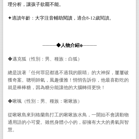
理分析，讓孩子欲罷不能。
✦
適讀年齡：
大字注音輔助閱讀，
適合
8-12
歲閱讀
。
────
◆人物介紹
◆────
◆邁克狐（性別：男、種族：白狐）
總是說著「任何罪惡都逃不過我的眼睛」的大神探，屢屢破
獲奇案。聰明帥氣，風趣優雅！悄悄告訴你，他最喜歡吃的
就是棒棒糖，因為糖分能讓他的大腦轉得更快！
◆啾颯（性別：男、種族：啾啾族）
從啾啾島來到格蘭島打工的啾啾族水鳥，一開始不會講動物
通用語的小可愛。雖然身體小小的，卻擁有大大的勇氣與智
慧。