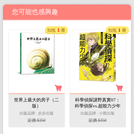
您可能也感興趣
1
1
扣抵
冊
扣抵
冊
世界上最大的房子（二
科學偵探謎野真實07：
版）
科學偵探vs.超能力少年
（隨書附贈「DIY科學
出版品牌 : 步步出版
出版品牌 : 小熊出版
偵探書籤」兩款）
定價 $350
定價 $350