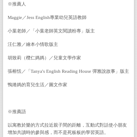
※推薦人
Maggie／Jess English專業幼兒英語教師
小葉老師／「小葉老師英文閱讀粉專」版主
汪仁雅／繪本小情歌版主
胡致莉（欖仁媽媽）／兒童文學作家
張榕恬／「Tanya's English Reading House 彈雅說故事」版主
鴨捲媽的育兒生活／圖文作家
※推薦語
以寓教於樂的方式拉近親子間的距離，互動式對話使小朋友
增加共讀時的參與感，而不是死板板的學習英語。