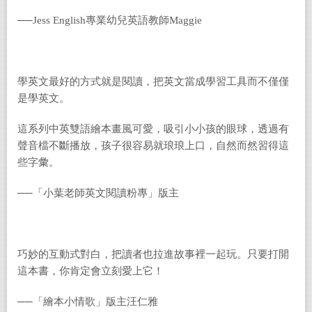
──Jess English專業幼兒英語教師Maggie
學英文最好的方式就是閱讀，把英文當成學習工具而不僅僅
是學英文。
這系列中英雙語繪本畫風可愛，吸引小小孩的眼球，透過有
聲音檔不斷播放，孩子很容易就琅琅上口，自然而然習得這
些字彙。
──「小葉老師英文閱讀粉專」版主
巧妙的互動式對白，把讀者也拉進故事裡一起玩。只要打開
這本書，你肯定會立刻愛上它！
──「繪本小情歌」版主汪仁雅