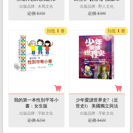
雙重禮：佳句習字帖
出版品牌 : 木馬文化
出版品牌 : 野人文化
+52位大文豪開學同樂
定價 $350
定價 $399
會海報)
1
1
扣抵
冊
扣抵
冊
我的第一本性別平等小
少年愛讀世界史7（近
書：女生版
世史Ⅰ） 美國獨立與法
國大革命的時代：路易
出版品牌 : 字畝文化
出版品牌 : 字畝文化
十四，你和康熙皇帝是
定價 $250
定價 $420
筆友？