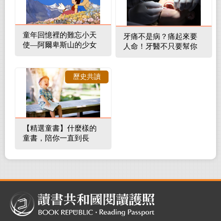
童年回憶裡的難忘小天
牙痛不是病？痛起來要
使—阿爾卑斯山的少女
人命！牙醫不只要幫你
補蛀牙，還要觀察口腔
裡的整體環境
歷史共讀
【精選童書】什麼樣的
童書，陪你一直到長
大！