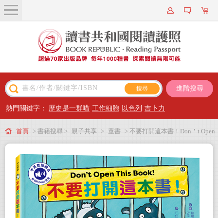
關於我們
近期新書
書籍搜尋
進階搜尋
主題閱讀
熱門關鍵字：
歷史是一群喵
工作細胞
以色列
吉卜力
出版專區
首頁
> 書籍搜尋 >
親子共享
>
童書
> 不要打開這本書！Don＇t Open
會員專屬
This Book！（附中英雙語QR Code音檔）
會員儲值方案