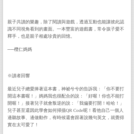
親子共讀的樂趣，除了閱讀與遊戲，透過互動也能讓彼此認
識不同視角看到的畫面。一本豐富的遊戲書，常令孩子愛不
釋手，也是親子相處珍貴的回憶。
──欖仁媽媽
※讀者回響
最近兒子總愛捧著這本書，神祕兮兮的告訴我：「你不要打
開這本書喔！」媽媽我也很配合的說：「好喔！你也不能打
開喔！」接著兒子就會叛逆的說：「我偏要打開！哈哈！」
兒子甚至還因此學會如何掃描QR Code呢！看他自己一個人
邊聽故事、邊做動作，有時候還會跟著說幾句英文，就覺得
實在太可愛了！