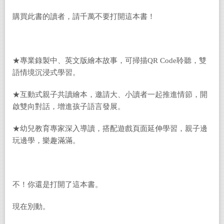
購買此書的讀者，請千萬不要打開這本書！
★專業錄製中、英文版繪本故事，可掃描QR Code聆聽，雙
語情境沉浸式學習。
★互動式親子共讀繪本，邀請大、小讀者一起推進情節，開
啟雙向對話，增進孩子語言發展。
★幼兒教育專家深入導讀，搭配遊戲頁面延伸學習，親子邊
玩邊學，樂趣滿滿。
不！你還是打開了這本書。
現在別動。