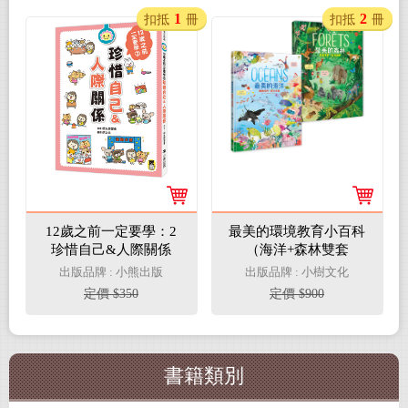
1
2
扣抵
冊
扣抵
冊
12歲之前一定要學：2
最美的環境教育小百科
珍惜自己&人際關係
（海洋+森林雙套
書）：守護地球繪本．
出版品牌 : 小熊出版
出版品牌 : 小樹文化
最佳科學素養&美感教
定價 $350
定價 $900
育獲獎童書
書籍類別