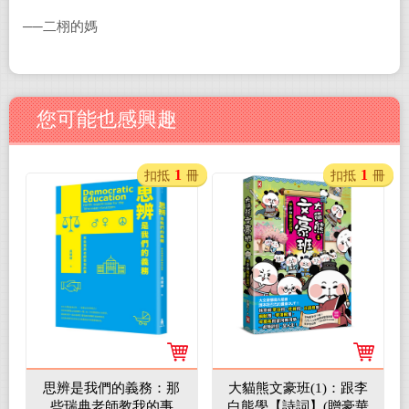
──二栩的媽
您可能也感興趣
1
1
扣抵
冊
扣抵
冊
思辨是我們的義務：那
大貓熊文豪班(1)：跟李
些瑞典老師教我的事
白熊學【詩詞】(贈豪華