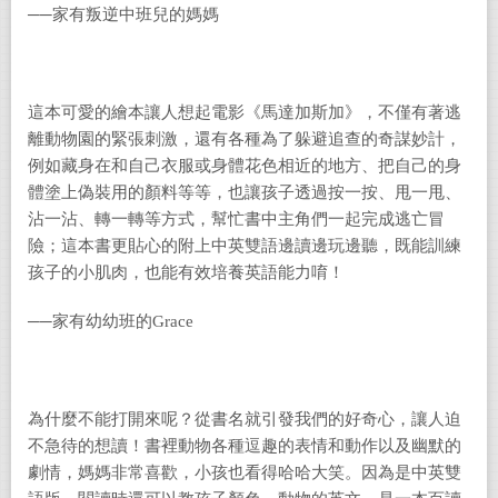
──家有叛逆中班兒的媽媽
這本可愛的繪本讓人想起電影《馬達加斯加》，不僅有著逃
離動物園的緊張刺激，還有各種為了躲避追查的奇謀妙計，
例如藏身在和自己衣服或身體花色相近的地方、把自己的身
體塗上偽裝用的顏料等等，也讓孩子透過按一按、甩一甩、
沾一沾、轉一轉等方式，幫忙書中主角們一起完成逃亡冒
險；這本書更貼心的附上中英雙語邊讀邊玩邊聽，既能訓練
孩子的小肌肉，也能有效培養英語能力唷！
──家有幼幼班的Grace
為什麼不能打開來呢？從書名就引發我們的好奇心，讓人迫
不急待的想讀！書裡動物各種逗趣的表情和動作以及幽默的
劇情，媽媽非常喜歡，小孩也看得哈哈大笑。因為是中英雙