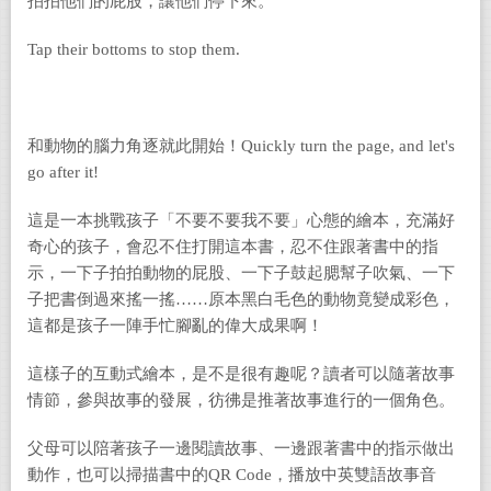
拍拍他們的屁股，讓他們停下來。
Tap their bottoms to stop them.
和動物的腦力角逐就此開始！Quickly turn the page, and let's
go after it!
這是一本挑戰孩子「不要不要我不要」心態的繪本，充滿好
奇心的孩子，會忍不住打開這本書，忍不住跟著書中的指
示，一下子拍拍動物的屁股、一下子鼓起腮幫子吹氣、一下
子把書倒過來搖一搖……原本黑白毛色的動物竟變成彩色，
這都是孩子一陣手忙腳亂的偉大成果啊！
這樣子的互動式繪本，是不是很有趣呢？讀者可以隨著故事
情節，參與故事的發展，彷彿是推著故事進行的一個角色。
父母可以陪著孩子一邊閱讀故事、一邊跟著書中的指示做出
動作，也可以掃描書中的QR Code，播放中英雙語故事音