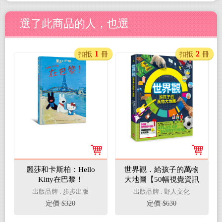
選了此商品的人，也選
1
2
扣抵
冊
扣抵
冊
麗莎和卡斯柏：Hello
世界觀．給孩子的萬物
Kitty在巴黎！
大地圖【50幅視覺資訊
地圖，建構跨領域多元
出版品牌 : 步步出版
出版品牌 : 野人文化
視角】
定價 $320
定價 $630