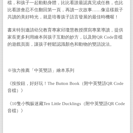
檔，和孩子一起動動身體，比比看誰最認真完成任務，也比
比看誰會忍不住翻回第一頁，再讀一次故事……像這樣親子
共讀的美好時光，就是培養孩子語言發展的最佳時機喔！
書末特別邀請幼兒教育專家邱瓊慧教授撰寫專業導讀，提供
家長更多利用繪本與孩子互動的妙方，以及附QR Code音檔
的遊戲頁面，讓孩子輕鬆認識顏色和動物的雙語說法。
※強力推薦「中英雙語」繪本系列
《按按鈕，好好玩！The Button Book（附中英雙語QR Code
音檔）》
《10隻小鴨躲迷藏Ten Little Ducklings（附中英雙語QR Code
音檔）》