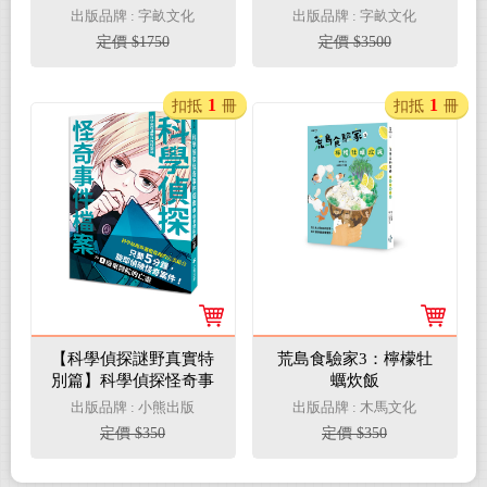
⑩：從隋唐到民國
⑩：從原始時代到民國
出版品牌 : 字畝文化
出版品牌 : 字畝文化
定價 $1750
定價 $3500
1
1
扣抵
冊
扣抵
冊
【科學偵探謎野真實特
荒島食驗家3：檸檬牡
別篇】科學偵探怪奇事
蠣炊飯
件檔案1：廢棄醫院的
出版品牌 : 小熊出版
出版品牌 : 木馬文化
亡靈
定價 $350
定價 $350