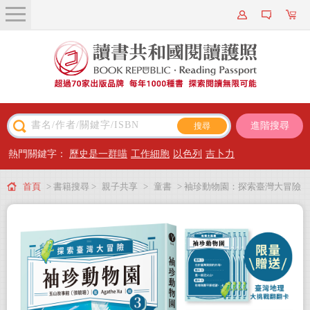
關於我們
近期新書
書籍搜尋
進階搜尋
主題閱讀
熱門關鍵字：
歷史是一群喵
工作細胞
以色列
吉卜力
出版專區
首頁
> 書籍搜尋 >
親子共享
>
童書
> 袖珍動物園：探索臺灣大冒險
會員專屬
（3）（限量臺灣地理大挑戰翻翻卡）
會員儲值方案