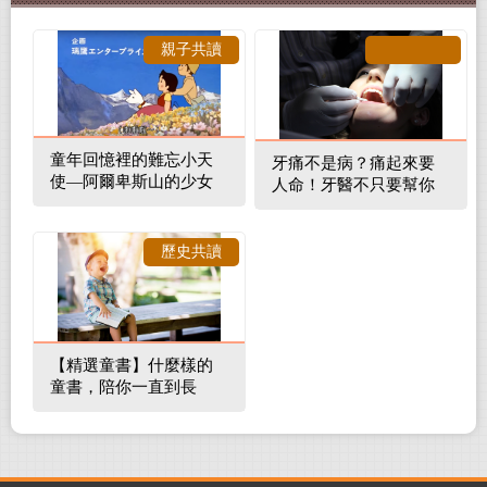
親子共讀
童年回憶裡的難忘小天
牙痛不是病？痛起來要
使—阿爾卑斯山的少女
人命！牙醫不只要幫你
補蛀牙，還要觀察口腔
裡的整體環境
歷史共讀
【精選童書】什麼樣的
童書，陪你一直到長
大！