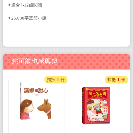
✦適合7-12歲閱讀
✦25,000字章節小說
您可能也感興趣
1
1
扣抵
冊
扣抵
冊