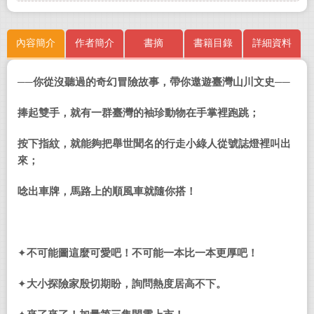
內容簡介
作者簡介
書摘
書籍目錄
詳細資料
──
你從沒聽過的奇幻冒險故事，帶你遨遊臺灣山川文史──
捧起雙手，就有一群臺灣的袖珍動物在手掌裡跑跳；
按下指紋，就能夠把舉世聞名的行走小綠人從號誌燈裡叫出
來；
唸出車牌，馬路上的順風車就隨你搭！
✦
不可能圖這麼可愛吧！不可能一本比一本更厚吧！
✦
大小探險家殷切期盼，詢問熱度居高不下。