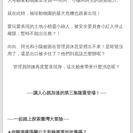
大考驗著動物園管理員──向向、小陽和阿光的應變能力。
就在此時，袖珍動物園的最大危機也跟著出現！
愛玩愛表現的土地小精靈小綠人，被安全委員會小紅人停止
權限，暫時不能出任務？！
向向、阿光和小陽被困在管理員休息室裡出不來！是暗號沒
用了，還是出口被卡住了？他們到底該怎麼辦呢？
管理員阿姨再度驚喜現身，這次她會帶來什麼消息呢？
──
讓人心跳加速的第三集隆重登場！──
──
一起踏上探索臺灣大冒險──
★
你聽過噶瑪蘭公主和龜將軍的故事嗎？