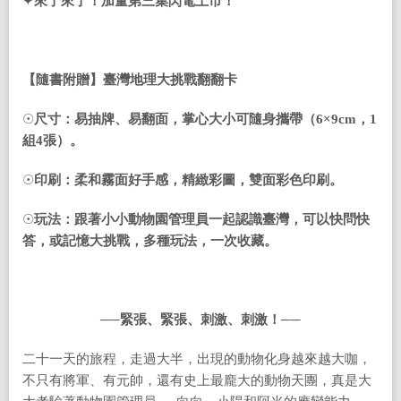
✦
來了來了！加量第三集閃電上市！
【隨書附贈】臺灣地理大挑戰翻翻卡
☉
尺寸：易抽牌、易翻面，掌心大小可隨身攜帶（
6×9cm
，
1
組
4
張）。
☉
印刷：柔和霧面好手感，精緻彩圖，雙面彩色印刷。
☉
玩法：跟著小小動物園管理員一起認識臺灣，可以快問快
答，或記憶大挑戰，多種玩法，一次收藏。
──
緊張、緊張、刺激、刺激！──
二十一天的旅程，走過大半，出現的動物化身越來越大咖，
不只有將軍、有元帥，還有史上最龐大的動物天團，真是大