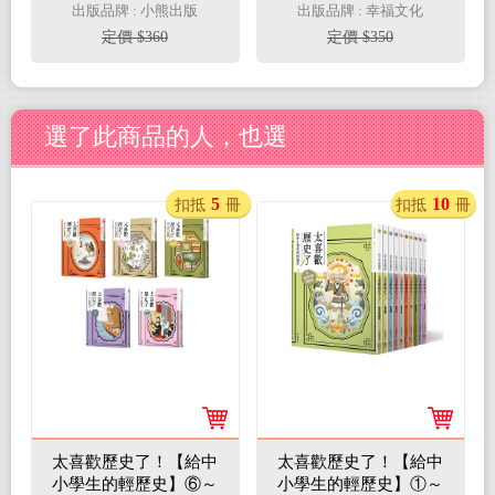
2.東西不會動了怎麼
疾病，人氣小兒科醫師
出版品牌 : 小熊出版
出版品牌 : 幸福文化
辦？
的育兒解答
定價 $360
定價 $350
選了此商品的人，也選
5
10
扣抵
冊
扣抵
冊
太喜歡歷史了！【給中
太喜歡歷史了！【給中
小學生的輕歷史】⑥～
小學生的輕歷史】①～