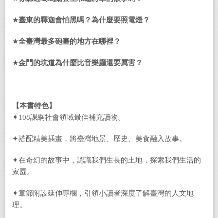
★
臺東的釋迦會怕黑嗎？為什麼要照電燈？
★
全臺灣最多砲臺的地方在哪裡？
★
金門的坑道為什麼比音樂廳還要厲害？
【
本書特色
】
✦108課綱社會領域最佳補充讀物。
✦搭配精美插畫，將臺灣地景、歷史、美食融入故事。
✦在奇幻的故事中，認識我們生長的土地，探索我們生活的
家園。
✦章節附設延伸專欄，引領小讀者深度了解臺灣的人文地
理。