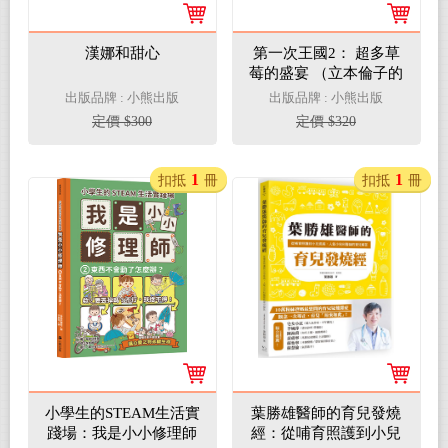
漢娜和甜心
第一次王國2： 超多草
莓的盛宴 （立本倫子的
數學唱遊橋梁書）
出版品牌 : 小熊出版
出版品牌 : 小熊出版
定價 $300
定價 $320
1
1
扣抵
冊
扣抵
冊
小學生的STEAM生活實
葉勝雄醫師的育兒發燒
踐場：我是小小修理師
經：從哺育照護到小兒