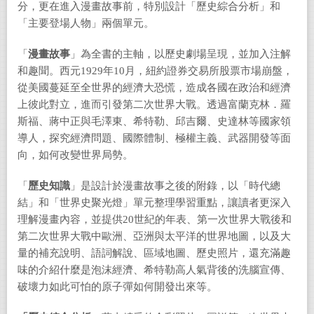
分，更在進入漫畫故事前，特別設計「歷史綜合分析」和
「主要登場人物」兩個單元。
「
漫畫故事
」為全書的主軸，以歷史劇場呈現，並加入注解
和趣聞。西元1929年10月，紐約證券交易所股票市場崩盤，
從美國蔓延至全世界的經濟大恐慌，造成各國在政治和經濟
上彼此對立，進而引發第二次世界大戰。透過富蘭克林．羅
斯福、蔣中正與毛澤東、希特勒、邱吉爾、史達林等國家領
導人，探究經濟問題、國際體制、極權主義、武器開發等面
向，如何改變世界局勢。
「
歷史知識
」是設計於漫畫故事之後的附錄，以「時代總
結」和「世界史聚光燈」單元整理學習重點，讓讀者更深入
理解漫畫內容，並提供20世紀的年表、第一次世界大戰後和
第二次世界大戰中歐洲、亞洲與太平洋的世界地圖，以及大
量的補充說明、語詞解說、區域地圖、歷史照片，還充滿趣
味的介紹什麼是泡沫經濟、希特勒高人氣背後的洗腦宣傳、
破壞力如此可怕的原子彈如何開發出來等。