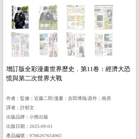
增訂版全彩漫畫世界歷史．第11卷：經濟大恐
慌與第二次世界大戰
作者：監修：近藤二郎/漫畫：吉田博哉/原作：南房
秀久/審訂：翁嘉聲
譯者：許郁文
出版品牌：小熊出版
出版日期：2025-09-03
產品編號：9786267654965