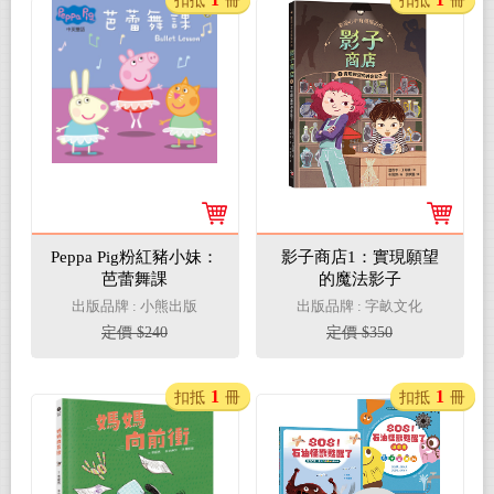
扣抵
冊
扣抵
冊
Peppa Pig粉紅豬小妹：
影子商店1：實現願望
芭蕾舞課
的魔法影子
出版品牌 : 小熊出版
出版品牌 : 字畝文化
定價 $240
定價 $350
1
1
扣抵
冊
扣抵
冊