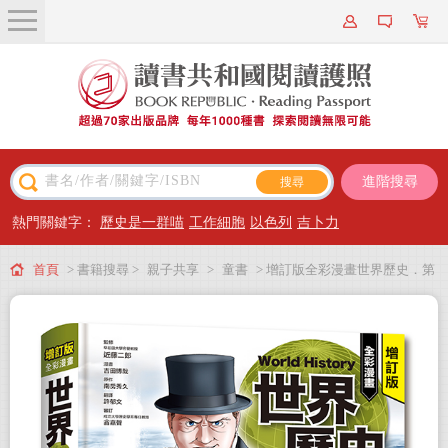
關於我們
近期新書
書籍搜尋
進階搜尋
主題閱讀
熱門關鍵字：
歷史是一群喵
工作細胞
以色列
吉卜力
出版專區
首頁
> 書籍搜尋 >
親子共享
>
童書
> 增訂版全彩漫畫世界歷史．第
會員專屬
11卷：經濟大恐慌與第二次世界大戰
會員儲值方案