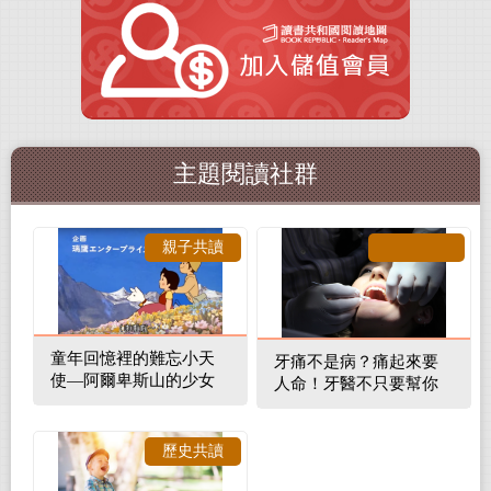
主題閱讀社群
親子共讀
童年回憶裡的難忘小天
牙痛不是病？痛起來要
使—阿爾卑斯山的少女
人命！牙醫不只要幫你
補蛀牙，還要觀察口腔
裡的整體環境
歷史共讀