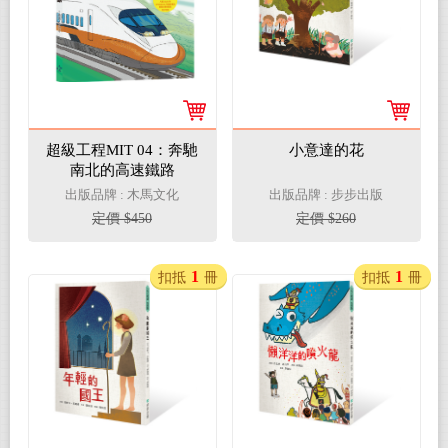
超級工程MIT 04：奔馳
小意達的花
南北的高速鐵路
出版品牌 : 木馬文化
出版品牌 : 步步出版
定價 $450
定價 $260
1
1
扣抵
冊
扣抵
冊