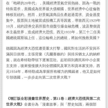
在「咆哮的20年代」，美國經濟景氣空前熱絡。因為一戰的
特殊需求，美國成為世界最大債權國，世界經濟中心從倫敦
轉移至紐約。然而，好景氣讓商品生產超過需求、資金過度
集中、股票與土地被當成投機工具等因素，導致西元1929年
10月，紐約證券交易所股市崩盤引爆金融危機，波及整個資
本主義世界，造成經濟大恐慌。西元1933年，第三十二任美
國總統羅斯福上任，這位輪椅上的總統，將如何挽救美國？
德國因為經濟大恐慌遭受重大打擊，國民對生活的不安與不
滿與日俱增，主張背棄《凡爾賽條約》與排斥猶太人的納粹
黨，就在希特勒帶領下逐漸茁壯。起初得到農民和中小企業
主支持，後來慢慢擴大到全體國民及軍方和資本家支持。西
元1934年，希特勒成為掌握所有權力的獨裁者，他又是如何
引領德國，一步步走向第二次世界大戰？
《
增訂版全彩漫畫世界歷史．
第
11
卷
：經濟大恐慌與第二次
世界大戰》
全書分為「漫畫故事」與「歷史知識」兩個部