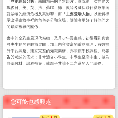
「歷史綜合分析」
藉由精采的全彩照片，圖説第一次世界大
戰後日、美、英、法、蘇聯、德、義等各國採取什麼政策面
對嚴峻的經濟危機及其影響；而
「主要登場人物」
以圖解標
示出漫畫故事裡的角色身分和立場，讓讀者更好了解他們之
間錯綜複雜的關係。
書中的全彩畫風現代精緻，又具少年漫畫感，彷彿看到真實
歷史生動的在眼前展開，加上內容豐富的重點整理，有效提
升學習興趣、建立完整的知識架構，亦兼顧學校課程、寫報
告與考試的需求；非常適合小學生、中學生至高中生，做為
自學教材、課程補充，或親子共讀不二之選的入門讀物。
您可能也感興趣
1
1