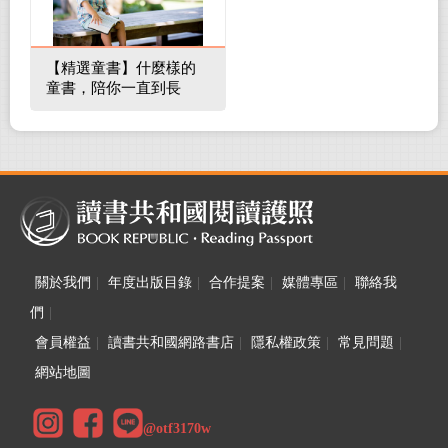
【精選童書】什麼樣的
童書，陪你一直到長
大！
關於我們
|
年度出版目錄
|
合作提案
|
媒體專區
|
聯絡我
們
|
會員權益
|
讀書共和國網路書店
|
隱私權政策
|
常見問題
|
網站地圖
@otf3170w