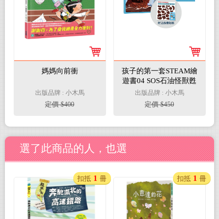
媽媽向前衝
孩子的第一套STEAM繪
遊書04 SOS石油怪獸甦
醒了【符合SDGs永續發
出版品牌 : 小木馬
出版品牌 : 小木馬
展指標X好讀好玩雙書
定價 $400
定價 $450
升級版】
選了此商品的人，也選
1
1
扣抵
冊
扣抵
冊