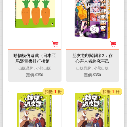
動物模仿遊戲（日本亞
朋友遊戲闖關者2：存
馬遜童書排行榜第一
心害人者終究害己
名）
出版品牌 : 小熊出版
出版品牌 : 小熊出版
定價 $350
定價 $350
1
1
扣抵
冊
扣抵
冊