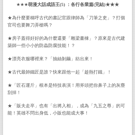
★★★
萌漫大話成語王
(5)
：各行各業篇
(
完結
)★★★
★為什麼要稱呼古代的書記官跟律師為「刀筆之吏」？打個
官司也要舞刀弄槍嗎？
★房子蓋得好好的為什麼還要「雕梁畫棟」？原來是古代建
築師一些小小的防蟲防腐技能！？
★漂亮衣服哪裡來？「抽絲剝繭」紡出來！
★古代最帥鐵匠是誰？快來跟他一起「趁熱打鐵」！
★「匠石運斤」根本是特技表演！用斧頭把你鼻子上的灰塵
刮掉！
★「販夫走卒」也有「出將入相」，成為「九五之尊」的可
能！英雄不問出身低，小販也能成大事！