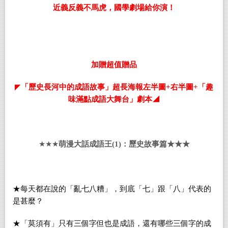
近義反義不馬虎，國學劇場給你演！
加贈超值贈品
◤
「歷史長河中的成語故事」超長海報左半圖
+
右半圖
+
「趣
味滿點成語大舞台」劇本◢
★★★
萌漫大話成語王
(1)
：歷史故事篇★★★
★每天都在說的「亂七八糟」，到底「七」跟「八」代表的
是甚麼？
★「莫須有」只有三個字但也是成語，還有哪些三個字的成