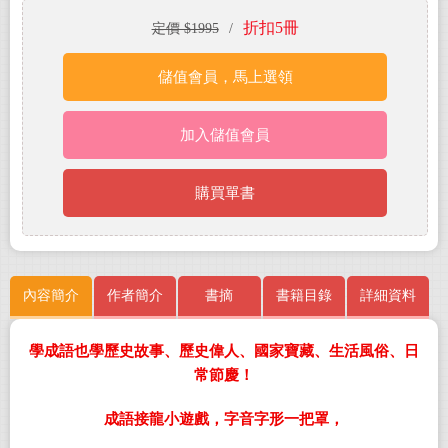
折扣5冊
定價 $1995
/
儲值會員，馬上選領
加入儲值會員
購買單書
內容簡介
作者簡介
書摘
書籍目錄
詳細資料
學成語也學歷史故事、歷史偉人、國家寶藏、生活風俗、日
常節慶！
成語接龍小遊戲，字音字形一把罩，