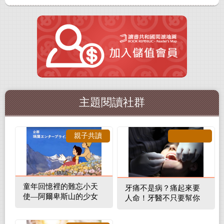
主題閱讀社群
親子共讀
童年回憶裡的難忘小天
牙痛不是病？痛起來要
使—阿爾卑斯山的少女
人命！牙醫不只要幫你
補蛀牙，還要觀察口腔
裡的整體環境