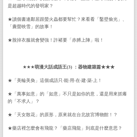
是超越時代的發明家？
★讀個書連鄰居跟螢火蟲都要幫忙？來看看「鑿壁偷光」、
「囊螢映雪」的故事！
★脫掉衣服就會變強！許褚要「赤膊上陣」啦！
★★★
萌漫大話成語王
(3)
：器物建築篇★★★
★「美輪美奐」這個成語只‧能‧用‧在‧建‧築‧上！
★「萬事如意」的「如意」不只是如你的意，還是用來抓癢
的「不求人」？
★「天女散花」的原形，原來就在台北故宮博物館！？
★藥店裡怎麼會有飛龍？「藥店飛龍」到底是什麼意思？