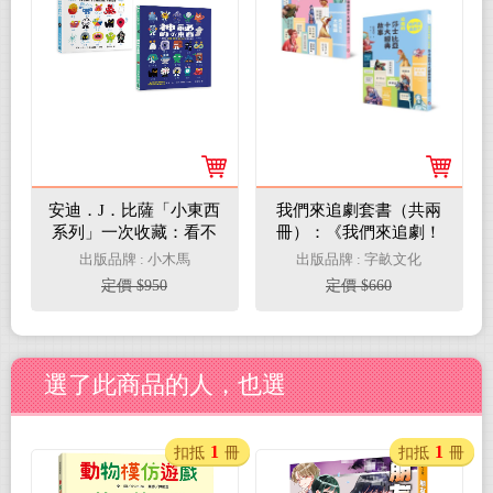
安迪．J．比薩「小東西
我們來追劇套書（共兩
系列」一次收藏：看不
冊）：《我們來追劇！
到的小東西＋神祕的小
必追的中國戲曲十大經
出版品牌 : 小木馬
出版品牌 : 字畝文化
東西【從情緒理解到探
典故事》+《我們來追
定價 $950
定價 $660
索世界的SEL繪本】
劇！必追的莎士比亞十
大經典故事》
選了此商品的人，也選
1
1
扣抵
冊
扣抵
冊