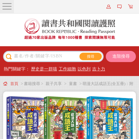
關於我們
近期新書
書籍搜尋
進階搜尋
主題閱讀
熱門關鍵字：
歷史是一群喵
工作細胞
以色列
吉卜力
出版專區
首頁
> 書籍搜尋 >
親子共享
>
童書
> 萌漫大話成語王(全五冊)：附
會員專屬
【歷史成語故事超長海報】+【成語大舞台劇本】
會員儲值方案