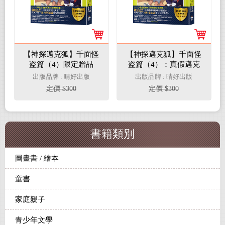
【神探邁克狐】千面怪
【神探邁克狐】千面怪
盗篇（4）限定贈品
盗篇（4）：真假邁克
版：真假邁克狐(首刷限
狐
出版品牌 : 晴好出版
出版品牌 : 晴好出版
量加贈「人物IG情境透
定價 $300
定價 $300
卡」）
書籍類別
圖畫書 / 繪本
童書
家庭親子
青少年文學