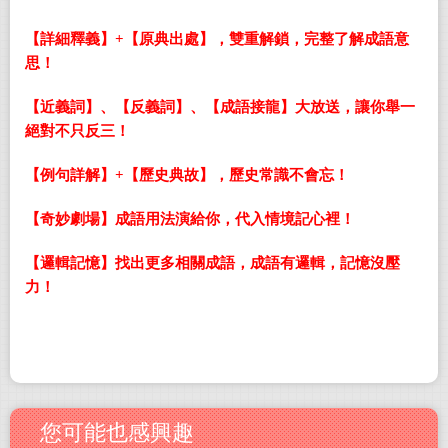
【詳細釋義】
+
【原典出處】，雙重解鎖，完整了解成語意
思！
【近義詞】、【反義詞】、【成語接龍】大放送，讓你舉一
絕對不只反三！
【例句詳解】
+
【歷史典故】，歷史常識不會忘！
【奇妙劇場】成語用法演給你，代入情境記心裡！
【邏輯記憶】找出更多相關成語，成語有邏輯，記憶沒壓
力！
您可能也感興趣