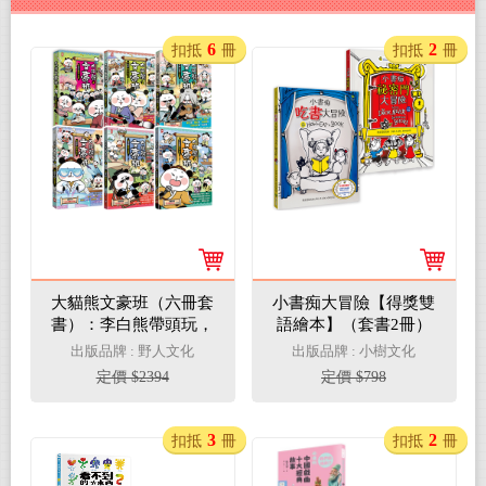
6
2
扣抵
冊
扣抵
冊
大貓熊文豪班（六冊套
小書痴大冒險【得獎雙
書）：李白熊帶頭玩，
語繪本】（套書2冊）
詩詞古文原來這麼萌
出版品牌 : 野人文化
出版品牌 : 小樹文化
【全系列均附「佳句習
定價 $2394
定價 $798
字帖」拉頁】
3
2
扣抵
冊
扣抵
冊