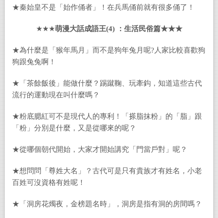
★秦始皇不是「始作俑者」！在兵馬俑前就有很多俑了！
★★★
萌漫大話成語王
(4)
：生活民俗篇★★★
★為什麼是「猴年馬月」而不是狗年兔月呢?人家比較喜歡狗
狗跟兔兔啊！
★「茶餘飯後」能做什麼？踢蹴鞠、玩牽鈎，知道這些古代
流行的運動現在叫什麼嗎？
★粉底腮紅可不是現代人的專利！「搽脂抹粉」的「脂」跟
「粉」分別是什麼，又是從哪來的呢？
★從哪個朝代開始，大家才開始講究「門當戶對」呢？
★想問問「尊姓大名」？古代可是只有貴族才有姓名，小老
百姓可沒資格有姓呢！
★「洞房花燭夜，金榜題名時」，洞房是指有洞的房間嗎？