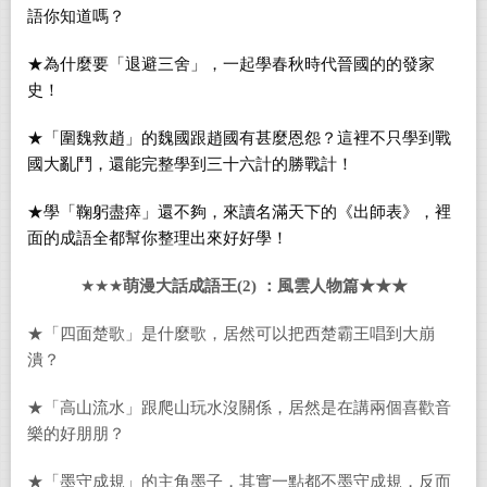
語你知道嗎？
★為什麼要「退避三舍」，一起學春秋時代晉國的的發家
史！
★「圍魏救趙」的魏國跟趙國有甚麼恩怨？這裡不只學到戰
國大亂鬥，還能完整學到三十六計的勝戰計！
★學「鞠躬盡瘁」還不夠，來讀名滿天下的《出師表》，裡
面的成語全都幫你整理出來好好學！
★★★
萌漫大話成語王
(2)
：風雲人物篇★★★
★「四面楚歌」是什麼歌，居然可以把西楚霸王唱到大崩
潰？
★「高山流水」跟爬山玩水沒關係，居然是在講兩個喜歡音
樂的好朋朋？
★「墨守成規」的主角墨子，其實一點都不墨守成規，反而