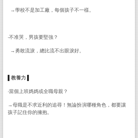
→學校不是加工廠，每個孩子不一樣。
‧不准哭，男孩要堅強？
→勇敢流淚，總比流不出眼淚好。
▌
教養力
▌
‧當個上班媽媽或全職母親？
→母職是不求近利的追尋！無論扮演哪種角色，都要讓
孩子記住你的擁抱。