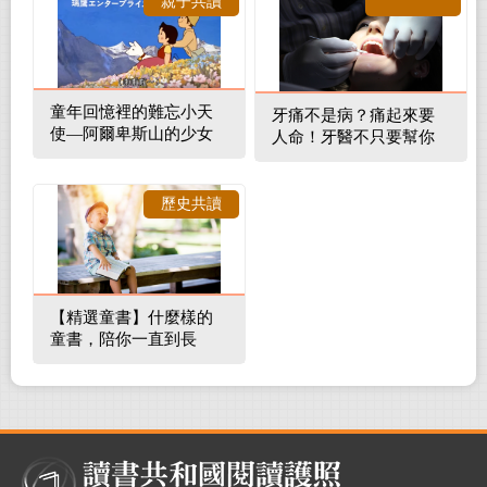
親子共讀
童年回憶裡的難忘小天
牙痛不是病？痛起來要
使—阿爾卑斯山的少女
人命！牙醫不只要幫你
補蛀牙，還要觀察口腔
裡的整體環境
歷史共讀
【精選童書】什麼樣的
童書，陪你一直到長
大！