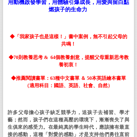
用動機啟發學習，用體驗引爆成長，用愛與留白點
燃孩子的生命力
◆
「我家孩子也是這樣！」書中案例，無不引起父母的
共鳴！
◆
70
則教養思考
& 64
個教養創意，提醒父母重新思考教
養初衷！
◆
推薦閱讀書單：
63
種中文書單
＆
50
本英語繪本書單
（適用科目：國語、英語、社會、自然）
許多父母擔心孩子缺乏競爭力，送孩子去補習、學才
藝；然而，孩子們在這種高壓的環境下，漸漸喪失了與
生俱來的感受力。在最純真的學生時代，應該擁有最直
接的感動，這種「對愛的感動」才是支持他們勇往直前