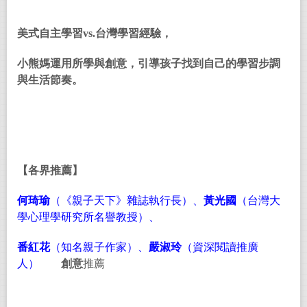
美式自主學習
vs.
台灣學習經驗，
小熊媽運用所學與創意，引導孩子找到自己的學習步調
與生活節奏。
【各界推薦】
何琦瑜
（《親子天下》雜誌執行長）、
黃光國
（台灣大
學心理學研究所名譽教授）、
番紅花
（知名親子作家）、
嚴淑玲
（資深閱讀推廣
人）
創意
推薦