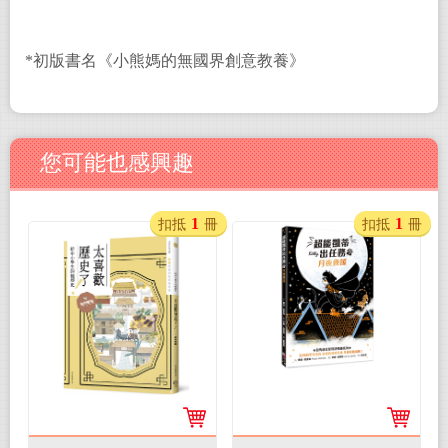
*初版書名《小熊媽的無國界創意教養》
您可能也感興趣
1
1
扣抵
冊
扣抵
冊