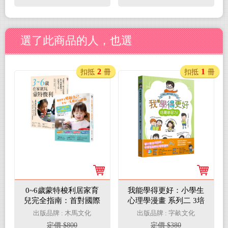
選了此商品的人，也選
2
1
扣抵
冊
扣抵
冊
0~6歲蒙特梭利居家育
我能學得更好：小學生
兒完全指南：首對國際
心理學漫畫 系列二 3培
認證華人父母親撰．數
養學習力！
出版品牌 : 木馬文化
出版品牌 : 字畝文化
萬家庭力推實用套書
定價 $800
定價 $380