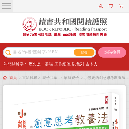
關於我們
近期新書
書籍搜尋
進階搜尋
主題閱讀
熱門關鍵字：
歷史是一群喵
工作細胞
以色列
吉卜力
出版專區
首頁
> 書籍搜尋 >
親子共享
>
家庭親子
> 小熊媽的創意思考教養法：
會員專屬
用動機啟發學習，用體驗引爆成長，用愛與留白點燃孩子的生命力
會員儲值方案