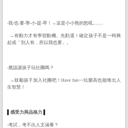
‧我‧也‧要‧學‧小‧提‧琴！→這是小小熊的怒吼.……
→有動力才有學習動機。先勸退！確定孩子不是一時興
起或「別人有，所以我也要」。
‧應該讓孩子玩社團嗎？
→
鼓勵孩子加入社團吧！Have fun~~玩樂高也能堆出人
生智慧！
▌
感受力與品格力
▌
‧考試，考不出人文涵養？