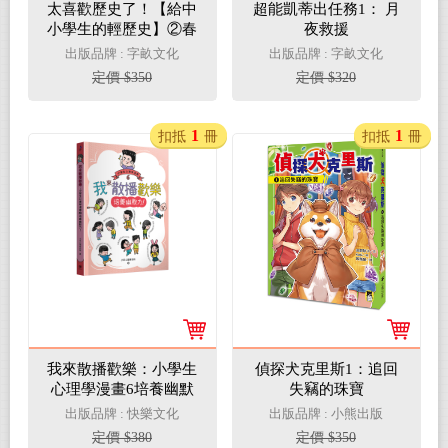
太喜歡歷史了！【給中
超能凱蒂出任務1： 月
小學生的輕歷史】②春
夜救援
秋戰國
出版品牌 : 字畝文化
出版品牌 : 字畝文化
定價 $350
定價 $320
1
1
扣抵
冊
扣抵
冊
我來散播歡樂：小學生
偵探犬克里斯1：追回
心理學漫畫6培養幽默
失竊的珠寶
力！
出版品牌 : 快樂文化
出版品牌 : 小熊出版
定價 $380
定價 $350