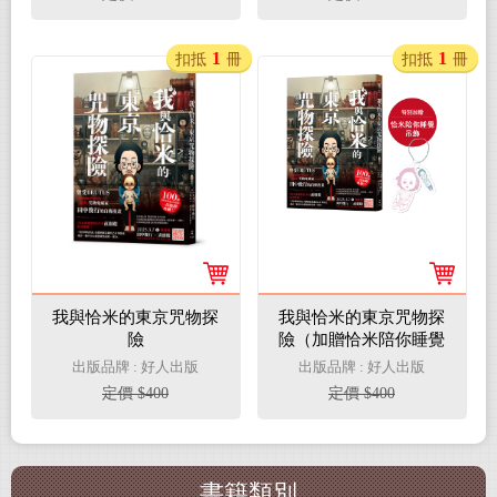
1
1
扣抵
冊
扣抵
冊
我與恰米的東京咒物探
我與恰米的東京咒物探
險
險（加贈恰米陪你睡覺
吊飾）
出版品牌 : 好人出版
出版品牌 : 好人出版
定價 $400
定價 $400
書籍類別