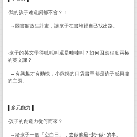
‧我的孩子連造詞都不會？！
→圖書館放生計畫，讓孩子在書堆裡自己找出路。
‧孩子的英文學得呱呱叫還是哇哇叫？如何因應程度兩極
的英文課？
→有興趣才有動機，小熊媽的口袋書單都是孩子感興趣
的主題。
▌
多元能力
▌
‧孩子的創造力從何而來？
→給孩子一個「空白日」，去做他最~想~做~的事。