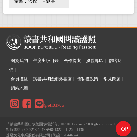
童書，陪你一直到長
大！
關於我們
|
年度出版目錄
|
合作提案
|
媒體專區
|
聯絡我
們
|
會員權益
|
讀書共和國網路書店
|
隱私權政策
|
常見問題
|
網站地圖
@otf3170w
「讀書共和國出版集團版權所有」©2016 Bookrep All Rights Reserved.
客服電話：02-2218-1417 分機 1322、1125、1136
遠足文化事業股份有限公司 | 統編：70446624