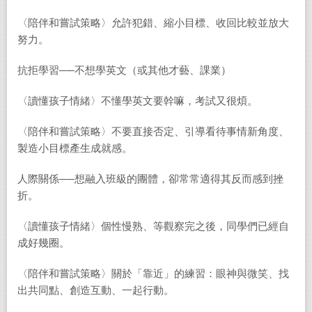
〈陪伴和嘗試策略〉允許犯錯、縮小目標、收回比較並放大
努力。
抗拒學習──不想學英文（或其他才藝、課業）
〈讀懂孩子情緒〉不懂學英文要幹嘛，考試又很煩。
〈陪伴和嘗試策略〉不要直接否定、引導看待事情新角度、
製造小目標產生成就感。
人際關係──想融入班級的團體，卻常常適得其反而感到挫
折。
〈讀懂孩子情緒〉個性慢熟、等觀察完之後，同學們已經自
成好幾圈。
〈陪伴和嘗試策略〉關於「靠近」的練習：眼神與微笑、找
出共同點、創造互動、一起行動。