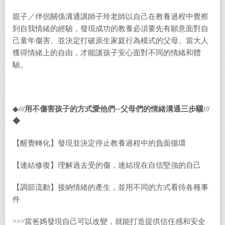
親子／伴侶關係溝通講師子玲老師以自己在教養過程中覺察
到自我情緒的經驗，發現成功的教養必須要先有願意面對自
己童年傷害、並決定打破原生家庭行為模式的父母。當大人
獲得情緒上的自由，才能讓孩子安心面對不同的情緒和體
驗。
◆
///
用不傷害孩子的方式愛他們─父母們的情緒溝通三步驟
///
◆
【醒覺轉化】發現並決定停止教養過程中的負面循環
【連結修復】理解過去受的傷，連結現在自信堅強的自己
【調節流動】接納情緒的產生，並用不同的方式看待各種事
件
>>>當爸媽發現自己可以改變，就能打造提供信任感和安全