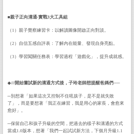
■
親子正向溝通‧實戰
3
大工具組
（1）親子覺察練習卡：以解讀圖像開啟正向對談。
（2）自信五感自評表：了解內在能量、發現自身亮點。
（3）學習闖關任務表：學習過程「遊戲化」，提升成就感。
◆
///
開始嘗試新的溝通方式後，子玲老師想提醒爸媽們──
─別想著「如果這次又控制不住吼孩子，是不是就失敗
了」，而是要想著「我正在練習，我是用心的家長，會愈來
愈好」。
─保留自己和孩子升級的空間，把過去的樣子和溝通的方式
當成1.0版本，想著「我們一起試試新方法，下個月升級1.1