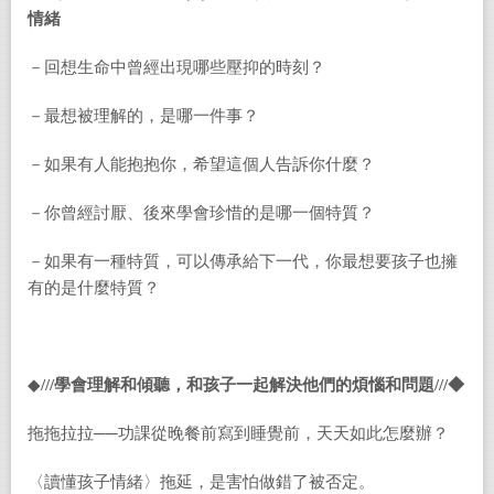
情緒
－回想生命中曾經出現哪些壓抑的時刻？
－最想被理解的，是哪一件事？
－如果有人能抱抱你，希望這個人告訴你什麼？
－你曾經討厭、後來學會珍惜的是哪一個特質？
－如果有一種特質，可以傳承給下一代，你最想要孩子也擁
有的是什麼特質？
◆
///
學會理解和傾聽，和孩子一起解決他們的煩惱和問題
///◆
拖拖拉拉──功課從晚餐前寫到睡覺前，天天如此怎麼辦？
〈讀懂孩子情緒〉拖延，是害怕做錯了被否定。