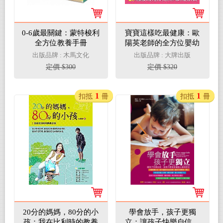
0-6歲最關鍵：蒙特梭利
寶寶這樣吃最健康：歐
全方位教養手冊
陽英老師的全方位嬰幼
兒健康飲食配方
出版品牌 : 木馬文化
出版品牌 : 大牌出版
定價 $300
定價 $320
1
1
扣抵
冊
扣抵
冊
20分的媽媽，80分的小
學會放手，孩子更獨
孩：我在比利時的教養
立：讓孩子快樂自信，