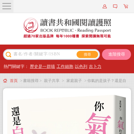
關於我們
近期新書
書籍搜尋
進階搜尋
主題閱讀
熱門關鍵字：
歷史是一群喵
工作細胞
以色列
吉卜力
出版專區
首頁
> 書籍搜尋 >
親子共享
>
家庭親子
> 你氣的是孩子？還是自
會員專屬
己？：帶爸媽理解自我、引導孩子正向成長的3階段親子溝通旅程
會員儲值方案