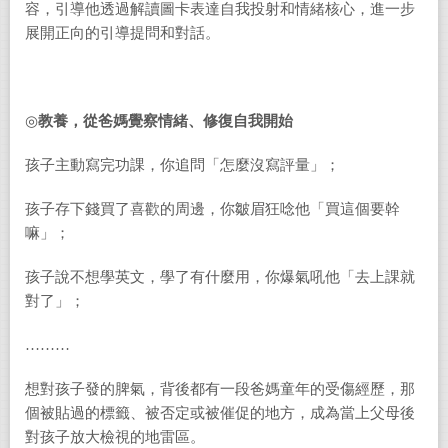
容，引導他透過解讀圖卡表達自我投射和情緒核心，進一步
展開正向的引導提問和對話。
◎
教養，從爸媽覺察情緒、修復自我開始
孩子主動寫完功課，你追問「怎麼沒寫評量」；
孩子存下錢買了喜歡的周邊，你皺眉狂唸他「買這個要幹
嘛」；
孩子說不想學英文，學了有什麼用，你爆氣吼他「去上課就
對了」；
………
想對孩子發的脾氣，背後都有一段爸媽童年的受傷經歷，那
個被貼過的標籤、被否定或被催促的地方，成為當上父母後
對孩子放大檢視的地雷區。