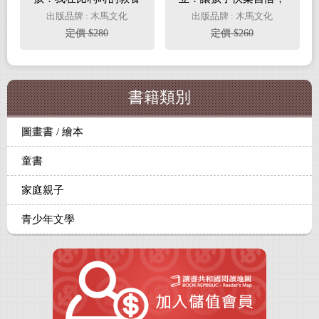
手記
爸媽不要被各種擔心逼
出版品牌 : 木馬文化
出版品牌 : 木馬文化
得抓狂
定價 $280
定價 $260
書籍類別
圖畫書 / 繪本
童書
家庭親子
青少年文學