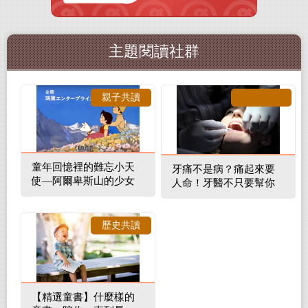
主題閱讀社群
親子共讀
童年回憶裡的難忘小天
牙痛不是病？痛起來要
使—阿爾卑斯山的少女
人命！牙醫不只要幫你
補蛀牙，還要觀察口腔
裡的整體環境
歷史共讀
【精選童書】什麼樣的