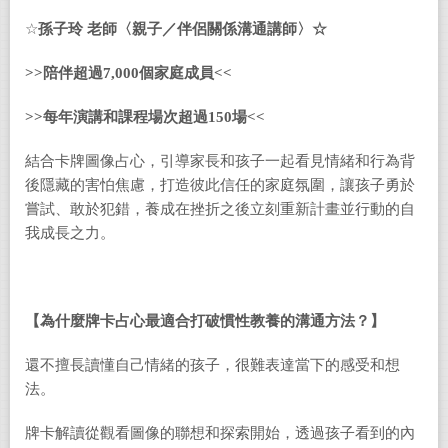
☆
孫子玲 老師〈親子／伴侶關係溝通講師〉☆
>>
陪伴超過
7,000
個家庭成員
<<
>>
每年演講和課程場次超過
150
場
<<
結合卡牌圖像占心，引導家長和孩子一起看見情緒和行為背
後隱藏的害怕焦慮，打造彼此信任的家庭氛圍，讓孩子勇於
嘗試、敢於犯錯，養成在挫折之後立刻重新計畫並行動的自
我成長之力。
【為什麼牌卡占心最適合打破慣性教養的溝通方法？】
還不擅長讀懂自己情緒的孩子，很難表達當下的感受和想
法。
牌卡解讀從觀看圖像的聯想和探索開始，透過孩子看到的內