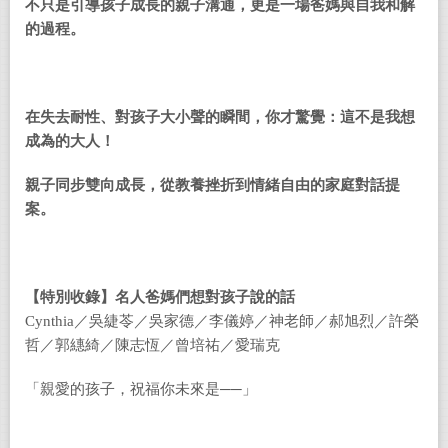
不只是引導孩子成長的親子溝通，更是一場爸媽與自我和解
的過程。
在失去耐性、對孩子大小聲的瞬間，你才驚覺：這不是我想
成為的大人！
親子同步雙向成長，從教養挫折到情緒自由的家庭對話提
案。
【特別收錄】名人爸媽們想對孩子說的話
Cynthia／吳緁苓／吳家德／李儀婷／神老師／郝旭烈／許榮
哲／郭繐綺／陳志恆／曾培祐／愛瑞克
「親愛的孩子，祝福你未來是──」