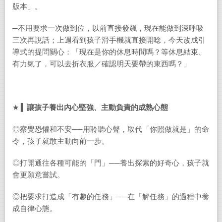
版本」。
─不用要求一次做到位，以前直接發飆，現在能做到深呼吸
三次再說話；上週看到孩子滑手機就直接開唸，今天改成引
導式的提問關心：「現在是你的休息時間嗎？等休息結束、
有力氣了，可以去折衣服／確認明天要帶的東西嗎？」
★ ▍
讓孩子養出內心堅強、主動負責的成熟心態
◎察覺恐懼和不安──用聆聽心聲，取代「你照做就是」的命
令，孩子就敢主動向前一步。
◎打開通往各種可能的「門」──養出探索的好奇心，孩子就
會更願意嘗試。
◎把要求打造成「有趣的任務」──在「解任務」的過程中養
成自律心態。