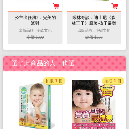
公主出任務2：完美的
叢林奇談：迪士尼《森
派對
林王子》原著·孩子最難
忘的動物文學經典【完
出版品牌 : 字畝文化
出版品牌 : 小樹文化
整收錄1894年初版手繪
定價 $300
定價 $350
插圖42幅】
選了此商品的人，也選
1
1
扣抵
冊
扣抵
冊