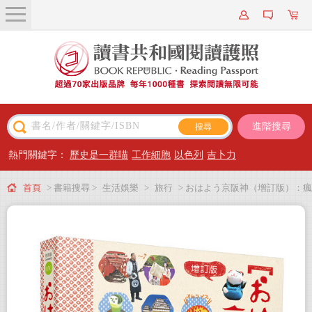
關於我們
近期新書
書籍搜尋
進階搜尋
主題閱讀
熱門關鍵字：
歷史是一群喵
工作細胞
以色列
吉卜力
出版專區
首頁
> 書籍搜尋 >
生活娛樂
>
旅行
> おはよう京阪神（增訂版）：瘋
會員專屬
玩關西三都指南決定版，超簡單超實用，一本就足夠！
會員儲值方案