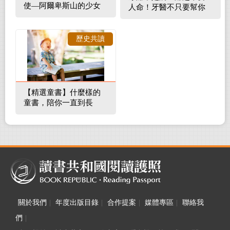
使—阿爾卑斯山的少女
人命！牙醫不只要幫你
補蛀牙，還要觀察口腔
裡的整體環境
歷史共讀
【精選童書】什麼樣的
童書，陪你一直到長
大！
關於我們
|
年度出版目錄
|
合作提案
|
媒體專區
|
聯絡我
們
|