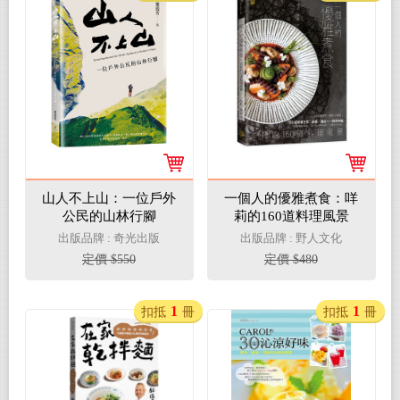
山人不上山：一位戶外
一個人的優雅煮食：咩
公民的山林行腳
莉的160道料理風景
出版品牌 : 奇光出版
出版品牌 : 野人文化
定價 $550
定價 $480
1
1
扣抵
冊
扣抵
冊