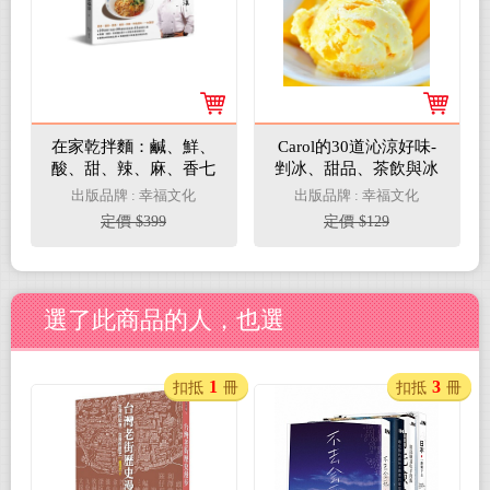
在家乾拌麵：鹹、鮮、
Carol的30道沁涼好味-
酸、甜、辣、麻、香七
剉冰、甜品、茶飲與冰
種層次與醬汁比例的完
淇淋精選
出版品牌 : 幸福文化
出版品牌 : 幸福文化
美結合
定價 $399
定價 $129
選了此商品的人，也選
1
3
扣抵
冊
扣抵
冊