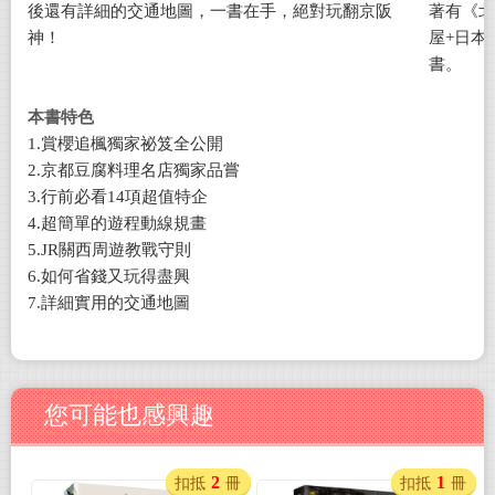
後還有詳細的交通地圖，一書在手，絕對玩翻京阪
著有《北
神！
屋+日本
書。
本書特色
1.賞櫻追楓獨家祕笈全公開
2.京都豆腐料理名店獨家品嘗
3.行前必看14項超值特企
4.超簡單的遊程動線規畫
5.JR關西周遊教戰守則
6.如何省錢又玩得盡興
7.詳細實用的交通地圖
您可能也感興趣
2
1
扣抵
冊
扣抵
冊