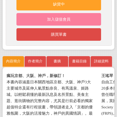
缺貨中
加入儲值會員
購買單書
內容簡介
作者簡介
書摘
書籍目錄
詳細資料
瘋玩京都
、
大阪
、
神戶，新修訂！
王瑤琴
本書內容涵蓋日本關西地區京都、大阪、神戶3大
自由工作
主要城市及延伸人氣景點奈良、有馬溫泉、姬路
20多本
城。以輕鬆易懂的最新訊息及名所景點、美食主
曾任職華
題、逛街購物的完整內容，尤其是行前必看的獨家
展，英國皇家
超值特企還有行程規畫，帶領讀者走入「京都的優
Societ
雅氛圍，大阪的活潑魅力，神戶的異國情調」。最
(FRPS)。