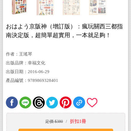
おはよう京阪神（增訂版）：瘋玩關西三都指
南決定版，超簡單超實用，一本就足夠！
作者：王瑤琴
出版品牌：幸福文化
出版日期：2016-06-29
產品編號：9789869328401
折扣1冊
定價 $380
/