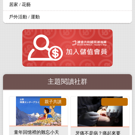
居家 / 花藝
戶外活動 / 運動
主題閱讀社群
親子共讀
童年回憶裡的難忘小天
牙痛不是病？痛起來要