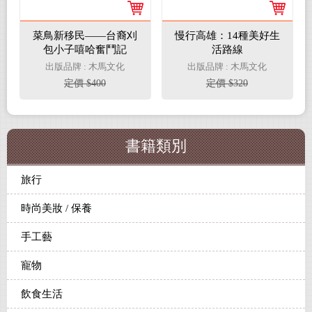
菜鳥新移民——台裔刈
慢行高雄：14種美好生
包小子嘻哈奮鬥記
活路線
出版品牌 : 木馬文化
出版品牌 : 木馬文化
定價 $400
定價 $320
書籍類別
旅行
時尚美妝 / 保養
手工藝
寵物
飲食生活