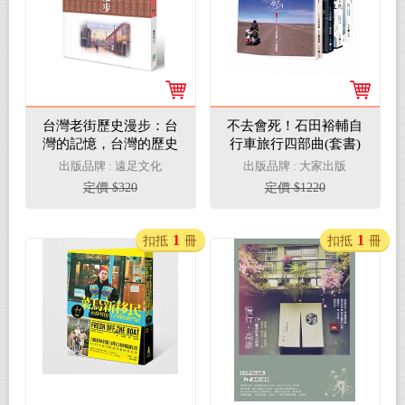
台灣老街歷史漫步：台
不去會死！石田裕輔自
灣的記憶，台灣的歷史
行車旅行四部曲(套書)
出版品牌 : 遠足文化
出版品牌 : 大家出版
定價 $320
定價 $1220
1
1
扣抵
冊
扣抵
冊