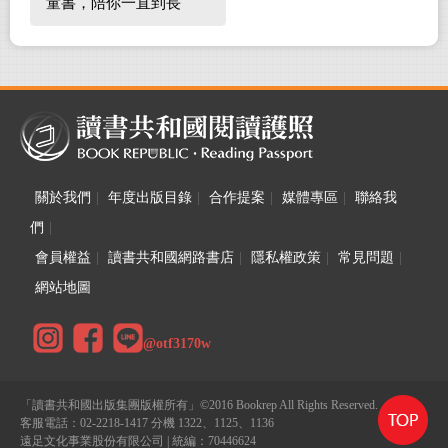
童書，陪你一直到長
大！
關於我們
|
年度出版目錄
|
合作提案
|
媒體專區
|
聯絡我
們
|
會員權益
|
讀書共和國網路書店
|
隱私權政策
|
常見問題
|
網站地圖
@otf3170w
「讀書共和國出版集團版權所有」©2016 Bookrep All Rights Reserved.
客服電話：02-2218-1417 分機 1322、1125、1136
遠足文化事業股份有限公司 | 統編：70446624