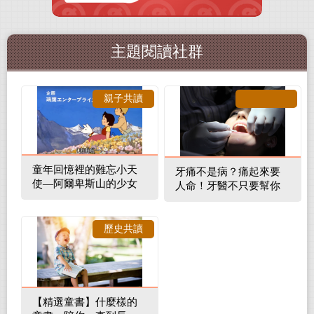
主題閱讀社群
親子共讀
童年回憶裡的難忘小天
牙痛不是病？痛起來要
使—阿爾卑斯山的少女
人命！牙醫不只要幫你
補蛀牙，還要觀察口腔
裡的整體環境
歷史共讀
【精選童書】什麼樣的