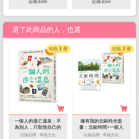
定價 $380
定價 $350
選了此商品的人，也選
1
2
扣抵
冊
扣抵
冊
一個人的逃亡溫泉：不
擁有我的北歐時光套
為別人，只取悅自己的
書：北歐時間+一個人
身心淨化之旅
的逃亡溫泉
出版品牌 : 幸福文化
出版品牌 : 幸福文化