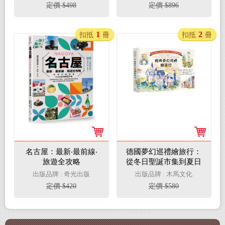
定價 $498
定價 $896
1
2
扣抵
冊
扣抵
冊
名古屋：最新‧最前線‧
德國夢幻巡禮繪旅行：
旅遊全攻略
從冬日聖誕市集到夏日
阿爾卑斯山景，環德壯
出版品牌 : 奇光出版
出版品牌 : 木馬文化
遊路線全紀錄
定價 $420
定價 $580