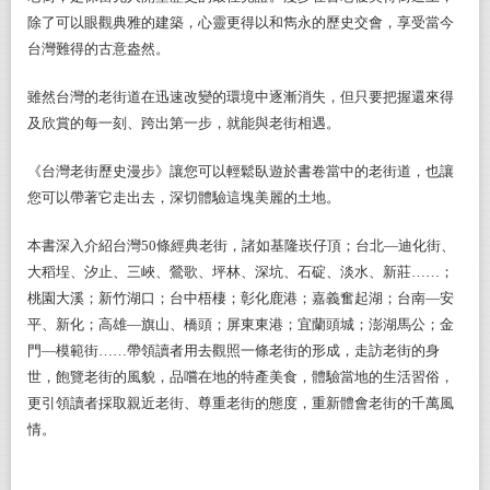
除了可以眼觀典雅的建築，心靈更得以和雋永的歷史交會，享受當今
台灣難得的古意盎然。
雖然台灣的老街道在迅速改變的環境中逐漸消失，但只要把握還來得
及欣賞的每一刻、跨出第一步，就能與老街相遇。
《台灣老街歷史漫步》讓您可以輕鬆臥遊於書卷當中的老街道，也讓
您可以帶著它走出去，深切體驗這塊美麗的土地。
本書深入介紹台灣50條經典老街，諸如基隆崁仔頂；台北—迪化街、
大稻埕、汐止、三峽、鶯歌、坪林、深坑、石碇、淡水、新莊……；
桃園大溪；新竹湖口；台中梧棲；彰化鹿港；嘉義奮起湖；台南—安
平、新化；高雄—旗山、橋頭；屏東東港；宜蘭頭城；澎湖馬公；金
門—模範街……帶領讀者用去觀照一條老街的形成，走訪老街的身
世，飽覽老街的風貌，品嚐在地的特產美食，體驗當地的生活習俗，
更引領讀者採取親近老街、尊重老街的態度，重新體會老街的千萬風
情。