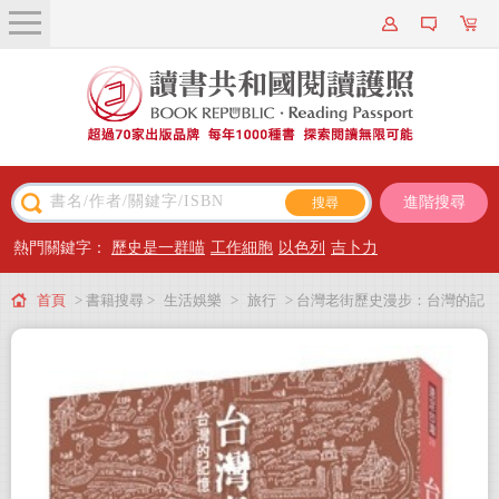
關於我們
近期新書
書籍搜尋
進階搜尋
主題閱讀
熱門關鍵字：
歷史是一群喵
工作細胞
以色列
吉卜力
出版專區
首頁
> 書籍搜尋 >
生活娛樂
>
旅行
> 台灣老街歷史漫步：台灣的記
會員專屬
憶，台灣的歷史
會員儲值方案