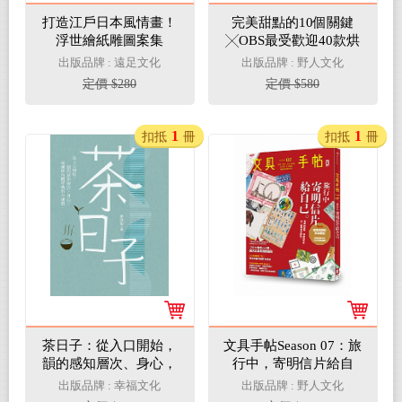
打造江戶日本風情畫！
完美甜點的10個關鍵
浮世繪紙雕圖案集
╳OBS最受歡迎40款烘
焙配方首度公開！
出版品牌 : 遠足文化
出版品牌 : 野人文化
定價 $280
定價 $580
1
1
扣抵
冊
扣抵
冊
茶日子：從入口開始，
文具手帖Season 07：旅
韻的感知層次、身心，
行中，寄明信片給自
到禪修內觀呼吸的全練
己。
出版品牌 : 幸福文化
出版品牌 : 野人文化
習