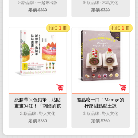
祕 x 99本熱血手帳徹
物！
出版品牌 : 一起來出版
出版品牌 : 木馬文化
底調查
定價 $360
定價 $320
1
1
扣抵
冊
扣抵
冊
紙膠帶╳色鉛筆，貼貼
差點咬一口！Marugo的
畫畫94狂！「南國的孩
抒壓甜點黏土課
子」無敵插畫祕技教
出版品牌 : 野人文化
出版品牌 : 野人文化
室。（隨書送：立馬上
定價 $380
定價 $360
手拼貼筆記本）