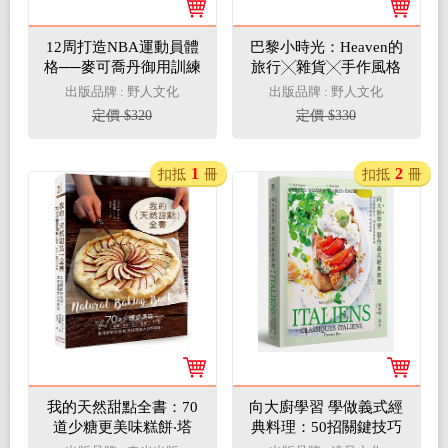
12周打造NBA運動員體
巴黎小時光：Heaven的
格──麥可喬丹御用訓練
旅行╳雜貨╳手作風格
師超強閉門訓練課程
書
出版品牌 : 野人文化
出版品牌 : 野人文化
定價 $320
定價 $330
1
2
扣抵
冊
扣抵
冊
我的天然甜點全書：70
向大廚學習 學做義式經
道少糖更美味糕餅‧塔
典料理：50招關鍵技巧
派‧點心‧果醬，善用新
╳50道專業級料理 讓您