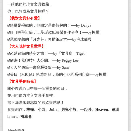
一睹他們的珍貴文具收藏，
你！也想成為文具控嗎？
【我對文具好有愛】
Ø
限量是殘酷的，但限定是傷荷包的！──by Denya
Ø
叮叮噹聖誔節，mt聖誔款紙膠帶創作分享！──by檸檬
Ø
承載夢想的「月光莊」素描筆記本──by毛球仙貝
【大人味的文具世界】
Ø
來趟鉛筆的時空之旅！──by「文具病」Tiger
Ø
解密！蓋印技巧大公開。──by Peggy Lee
Ø
大人的鋼筆—書寫釋疑篇──by Sam
Ø
美日（MICIA）哈燒新款：我的小花園系列印章──by檸檬
【文具手創時光】
開心度過心目中每一個重要的節日，
並用想像力注入文具手創裡，
留下滿滿永難忘懷的歡欣與感動！
參與創作：
檸檬、小西、Julie、貝兒小熊、一起吵、Heaven、歐瑪
iamct、潘幸侖
Ｍook概念