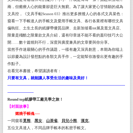
兩，但癒療人心的能量卻是巨大無窮。為了讓大家更心甘情願的成為
文具控，《文具手帖Season 03》推出更多撩撥人心的各式文具菜色：
窺看一下手帳達人的手帳文及愛用手帳文具、各行各業裡有哪些文具
偏執狂、土生土長的紙膠帶優質品牌、去新加坡看mt展及逛文具店、
限量是殘酷之限量款文具介紹，還有印章迷不能不看的蓋印技巧大公
開……數十篇燒到不行，深度與廣度兼具的文章要與你分享。
當然手作迷最關心的手作議題，一樣有趣又深具創意，本期為你端上
以節慶為設計發想點的各類文具手作，一定能幫你激發出更有趣的手
作點子。
在看完本書後，希望讓讀者有：
只要有文具，就能讓人享受生活的趣味及美好！
---------------------------------------------------------------------------------------------------
----------------------
Round top紙膠帶工廠見學之旅！
【封面故事】
燃燒手帳魂──
一同窺看
覓熊
、
黑女
、
山茶雀
、
貝兒小熊
、
漢克
。
五位文具達人，不同品牌手帳本的私密手帳文。