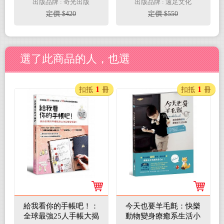
出版品牌 : 奇光出版
出版品牌 : 遠足文化
鮮好食材，烘焙滿滿大
循序漸進 精進廚藝
定價 $420
定價 $550
自然風味
選了此商品的人，也選
1
1
扣抵
冊
扣抵
冊
給我看你的手帳吧！：
今天也要羊毛氈：快樂
全球最強25人手帳大揭
動物變身療癒系生活小