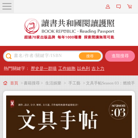
關於我們
近期新書
書籍搜尋
進階搜尋
主題閱讀
熱門關鍵字：
歷史是一群喵
工作細胞
以色列
吉卜力
出版專區
首頁
> 書籍搜尋 >
生活娛樂
>
手工藝
> 文具手帖Season 03：燃燒手
會員專屬
帳魂！
會員儲值方案