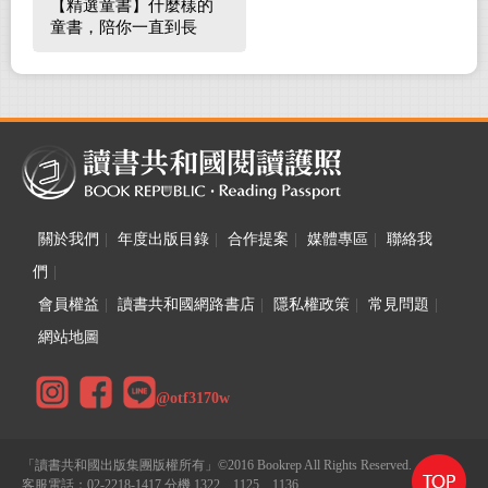
【精選童書】什麼樣的
童書，陪你一直到長
大！
關於我們
|
年度出版目錄
|
合作提案
|
媒體專區
|
聯絡我
們
|
會員權益
|
讀書共和國網路書店
|
隱私權政策
|
常見問題
|
網站地圖
@otf3170w
「讀書共和國出版集團版權所有」©2016 Bookrep All Rights Reserved.
客服電話：02-2218-1417 分機 1322、1125、1136