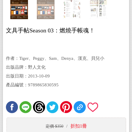
文具手帖Season 03：燃燒手帳魂！
作者：Tiger、Peggy、Sam、Denya、漢克、貝兒小
熊、覓熊、黑女、柑仔、山茶雀、檸檬、小西、
出版品牌：野人文化
Julie、一起吵、Heaven、歐瑪iamct、潘幸侖◎
出版日期：2013-10-09
著;Lazack◎攝影
產品編號：9789865830595
折扣1冊
定價 $350
/