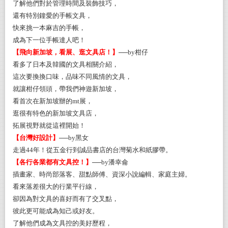
了解他們對於管理時間及裝飾技巧，
還有特別鐘愛的手帳文具，
快來挑一本麻吉的手帳，
成為下一位手帳達人吧！
【飛向新加坡，看展、逛文具店！】
──by柑仔
看多了日本及韓國的文具相關介紹，
這次要換換口味，品味不同風情的文具，
就讓柑仔領頭，帶我們神遊新加坡，
看首次在新加坡辦的mt展，
逛很有特色的新加坡文具店，
拓展視野就從這裡開始！
【台灣好設計】
──by黑女
走過44年！從五金行到誠品書店的台灣菊水和紙膠帶。
【各行各業都有文具控！】
──by潘幸侖
插畫家、時尚部落客、甜點師傅、資深小說編輯、家庭主婦。
看來落差很大的行業平行線，
卻因為對文具的喜好而有了交叉點，
彼此更可能成為知己或好友。
了解他們成為文具控的美好歷程，