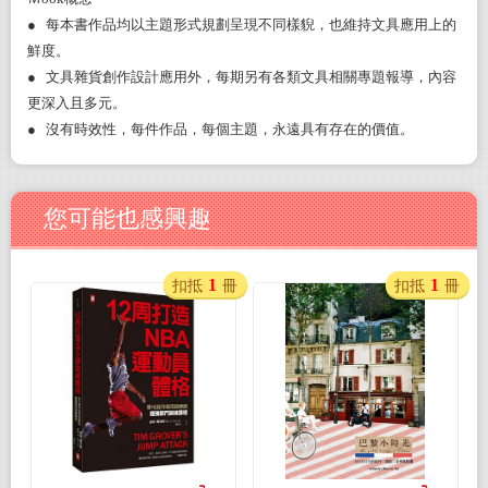
●
每本書作品均以主題形式規劃呈現不同樣貎，也維持文具應用上的
鮮度。
●
文具雜貨創作設計應用外，每期另有各類文具相關專題報導，內容
更深入且多元。
●
沒有時效性，每件作品，每個主題，永遠具有存在的價值。
您可能也感興趣
1
1
扣抵
冊
扣抵
冊