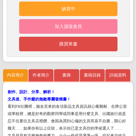
缺貨中
加入儲值會員
購買單書
內容簡介
作者簡介
書摘
書籍目錄
詳細資料
創作、設計、分享、解析！
文具迷、手作癡的無敵專屬發燒書！
看到FB社團裡，臉友丟來的各項新品文具資訊就心癢難耐、在辨公室
或學校裡，總是好奇的觀察同學或同事是用什麼文具、出國旅行就是
忍不住要往文具店裡鑽、會因為買到心儀的文具而喜不自勝，開心好
幾天……如果你有以上症狀，表示你已是文具控的準候選人了……
文具就是有這種神奇的魔力，小小一件或是薄薄一張，掂起來沒啥斤