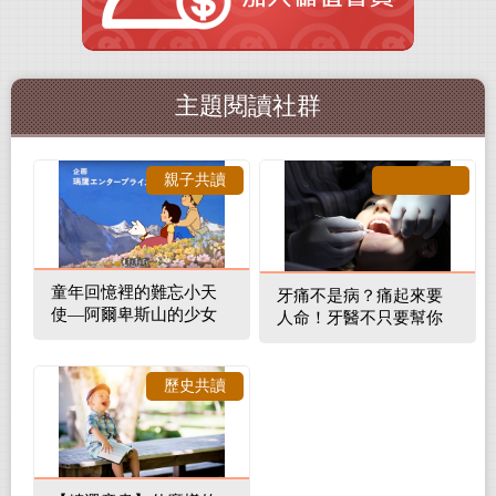
主題閱讀社群
親子共讀
童年回憶裡的難忘小天
牙痛不是病？痛起來要
使—阿爾卑斯山的少女
人命！牙醫不只要幫你
補蛀牙，還要觀察口腔
裡的整體環境
歷史共讀