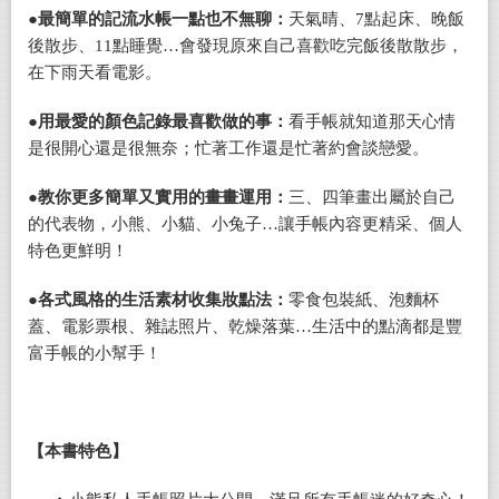
●
最簡單的記流水帳一點也不無聊：
天氣晴、
7
點起床、晚飯
後散步、
11
點睡覺…會發現原來自己喜歡吃完飯後散散步，
在下雨天看電影。
●
用最愛的顏色記錄最喜歡做的事：
看手帳就知道那天心情
是很開心還是很無奈；忙著工作還是忙著約會談戀愛。
●
教你更多簡單又實用的畫畫運用：
三、四筆畫出屬於自己
的代表物，小熊、小貓、小兔子…讓手帳內容更精采、個人
特色更鮮明！
●
各式風格的生活素材收集妝點法：
零食包裝紙、泡麵杯
蓋、電影票根、雜誌照片、乾燥落葉…生活中的點滴都是豐
富手帳的小幫手！
【本書特色】