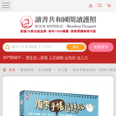
關於我們
近期新書
書籍搜尋
進階搜尋
主題閱讀
熱門關鍵字：
歷史是一群喵
工作細胞
以色列
吉卜力
出版專區
首頁
> 書籍搜尋 >
生活娛樂
>
手工藝
> 原來手帳這樣玩：跟著小熊塗
會員專屬
鴉、拼貼、隨手寫，記錄生活享樂每一刻
會員儲值方案