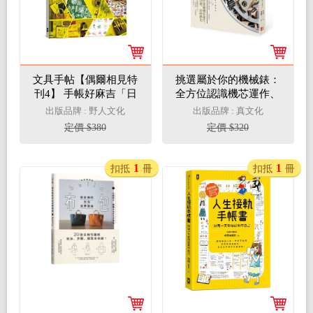
文具手帖【偶爾相見特
挑選屬於你的機械錶：
刊4】 手帳好麻吉「日
全方位認識機芯運作、
付」X經典文具愛用品
複雜功能、品牌歷史
出版品牌 : 野人文化
出版品牌 : 真文化
（附獨家原創日付美圖
定價 $380
定價 $320
4組）
1
1
扣抵
冊
扣抵
冊