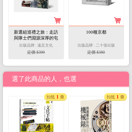
新選組巡禮之旅：走訪
100種京都
與隊士們淵源深厚的屯
所、寺社、古戰場、墓
出版品牌 : 遠足文化
出版品牌 : 二十張出版
地
定價 $399
定價 $380
選了此商品的人，也選
1
1
扣抵
冊
扣抵
冊