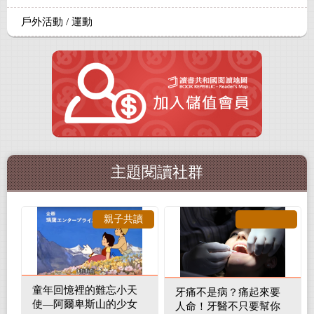
戶外活動 / 運動
主題閱讀社群
親子共讀
童年回憶裡的難忘小天
牙痛不是病？痛起來要
使—阿爾卑斯山的少女
人命！牙醫不只要幫你