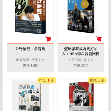
外野無雙：詹智堯
籃球讓我成為更好的
人：NBA球星賈霸回憶
傳奇教練伍登五十年亦
出版品牌 : 堡壘文化
出版品牌 : 真文化
師亦友的人生和教育啟
定價 $450
定價 $320
示
1
1
扣抵
冊
扣抵
冊