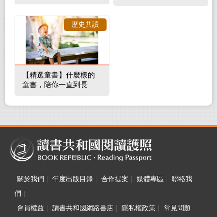
補蛀牙，還要觀察口腔
裡的整體環境
歷史共讀
【精選童書】什麼樣的
童書，陪你一直到長
大！
關於我們
|
年度出版目錄
|
合作提案
|
媒體專區
|
聯絡我
們
|
會員權益
|
讀書共和國網路書店
|
隱私權政策
|
常見問題
|