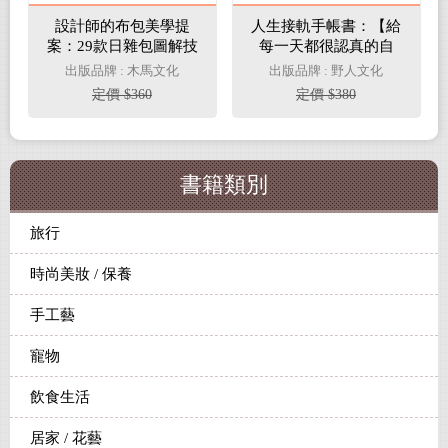
設計師的布包美學提
人生接軌手帳書：【給
案：29款日雜包圖解技
每一天都很認真的自
法、步驟、版型全收
己】（超值加贈！獨家
出版品牌 : 木馬文化
出版品牌 : 野人文化
錄！(二版)
日付&原創素材美圖上
定價 $360
定價 $380
百種）
書籍類別
旅行
時尚美妝 / 保養
手工藝
寵物
飲食生活
居家 / 花藝