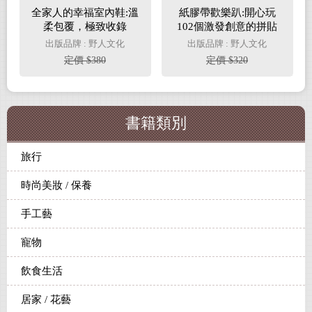
全家人的幸福室內鞋:溫
紙膠帶歡樂趴:開心玩
柔包覆，極致收錄
102個激發創意的拼貼
Baby．小朋友．戀人．
好點子
出版品牌 : 野人文化
出版品牌 : 野人文化
家人．OL的30款手感室
定價 $380
定價 $320
內鞋！
書籍類別
旅行
時尚美妝 / 保養
手工藝
寵物
飲食生活
居家 / 花藝