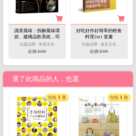
識茶風味：拆解風味環
好吃好作好簡單的輕食
節、建構品飲系統，司
料理2in1 套書
茶師帶你享受品飲與萃
出版品牌 : 幸福文化
出版品牌 : 遠足文化
取
定價 $490
定價 $399
選了此商品的人，也選
1
1
扣抵
冊
扣抵
冊