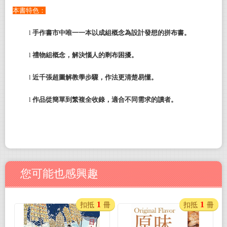
本書特色：
l
手作書市中唯一一本以成組概念為設計發想的拼布書。
l
禮物組概念，解決惱人的剩布困擾。
l
近千張超圖解教學步驟，作法更清楚易懂。
l
作品從簡單到繁複全收錄，適合不同需求的讀者。
您可能也感興趣
1
1
扣抵
冊
扣抵
冊