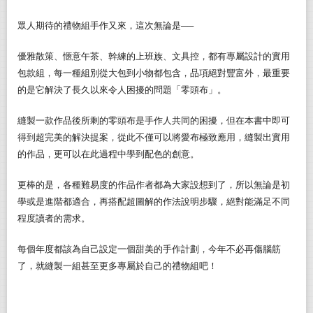
眾人期待的禮物組手作又來，這次無論是──
優雅散策、愜意午茶、幹練的上班族、文具控，都有專屬設計的實用
包款組，每一種組別從大包到小物都包含，品項絕對豐富外，最重要
的是它解決了長久以來令人困擾的問題「零頭布」。
縫製一款作品後所剩的零頭布是手作人共同的困擾，但在本書中即可
得到超完美的解決提案，從此不僅可以將愛布極致應用，縫製出實用
的作品，更可以在此過程中學到配色的創意。
更棒的是，各種難易度的作品作者都為大家設想到了，所以無論是初
學或是進階都適合，再搭配超圖解的作法說明步驟，絕對能滿足不同
程度讀者的需求。
每個年度都該為自己設定一個甜美的手作計劃，今年不必再傷腦筋
了，就縫製一組甚至更多專屬於自己的禮物組吧！