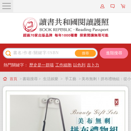
關於我們
近期新書
書籍搜尋
進階搜尋
主題閱讀
熱門關鍵字：
歷史是一群喵
工作細胞
以色列
吉卜力
出版專區
首頁
> 書籍搜尋 >
生活娛樂
>
手工藝
> 美布無剩！拼布禮物組：從小
會員專屬
物到大包、購物到旅行，初學、進階都實用的成套布作提案！
會員儲值方案