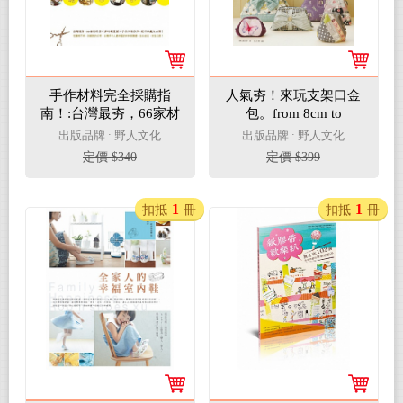
手作材料完全採購指
人氣夯！來玩支架口金
南！:台灣最夯，66家材
包。from 8cm to
料店×夢幻雜貨屋×手作
35cm，32款獨家設計
出版品牌 : 野人文化
出版品牌 : 野人文化
人制作所，絕不私藏大
╳43種配色口金包，首
定價 $340
定價 $399
公開！
次發表
1
1
扣抵
冊
扣抵
冊