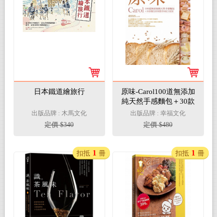
日本鐵道繪旅行
原味-Carol100道無添加
純天然手感麵包＋30款
麵包與果醬美味配方提
出版品牌 : 木馬文化
出版品牌 : 幸福文化
案
定價 $340
定價 $480
1
1
扣抵
冊
扣抵
冊