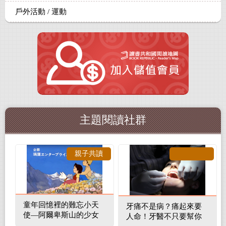
戶外活動 / 運動
主題閱讀社群
親子共讀
童年回憶裡的難忘小天
牙痛不是病？痛起來要
使—阿爾卑斯山的少女
人命！牙醫不只要幫你