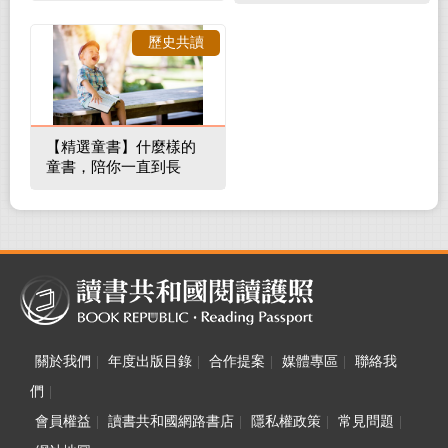
補蛀牙，還要觀察口腔
裡的整體環境
歷史共讀
【精選童書】什麼樣的
童書，陪你一直到長
大！
關於我們
|
年度出版目錄
|
合作提案
|
媒體專區
|
聯絡我
們
|
會員權益
|
讀書共和國網路書店
|
隱私權政策
|
常見問題
|