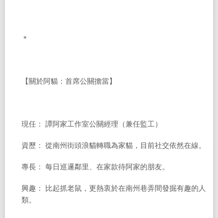
＊
【關於阿貓：首席公關擔當】
現任： 譚阿家工作室公關經理（兼任監工）
資歷： 從南州街頭浪貓轉職為家貓，目前社交依然在線。
專長： 每日巡邏鄰里、在家款待阿家的朋友。
興趣： 比起抓老鼠，更熱衷於在南州巷弄間發掘有趣的人
類。