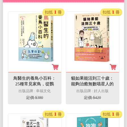
1
1
扣抵
冊
扣抵
冊
鳥醫生的養鳥小百科：
貓如果能活到三十歲：
25種常見家鳥，從鸚
能夠治癒無數喵星人的
鵡、文鳥到雀科，與啾
蛋白質「AIM」世紀研
出版品牌 : 幸福文化
出版品牌 : 好人出版
星人交心的飼養訣竅
究
定價 $380
定價 $420
1
1
扣抵
冊
扣抵
冊