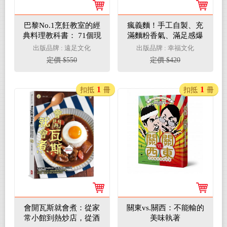
巴黎No.1烹飪教室的經
瘋義麵！手工自製、充
典料理教科書： 71個現
滿麵粉香氣、滿足感爆
學現用的廚房技法╳36
炸的50種混搭家常義大
出版品牌 : 遠足文化
出版品牌 : 幸福文化
道為你贏得讚美的人氣
利麵
定價 $550
定價 $420
菜色
1
1
扣抵
冊
扣抵
冊
會開瓦斯就會煮：從家
關東vs.關西：不能輸的
常小館到熱炒店，從酒
美味執著