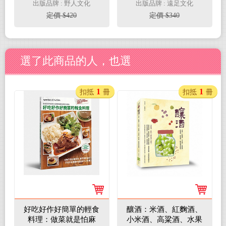
蒸蛤蠣到三杯雞，IG人
出版品牌 : 野人文化
出版品牌 : 遠足文化
氣主廚分享13萬粉絲最
定價 $420
定價 $340
愛86道吃不膩、零失
敗、親友讚不絕口的超
簡單料理（美味99分
+成就感100分）
選了此商品的人，也選
1
1
扣抵
冊
扣抵
冊
好吃好作好簡單的輕食
釀酒：米酒、紅麴酒、
料理：做菜就是怕麻
小米酒、高粱酒、水果