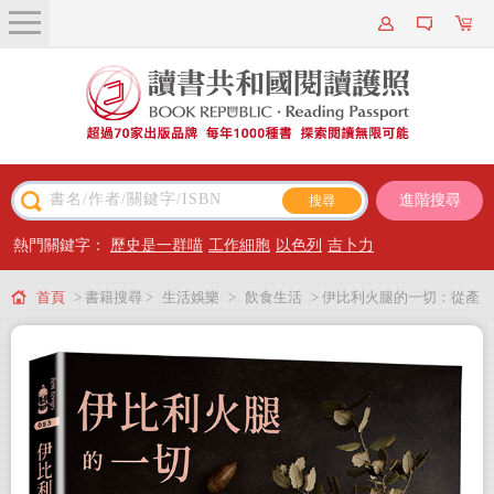
關於我們
近期新書
書籍搜尋
進階搜尋
主題閱讀
熱門關鍵字：
歷史是一群喵
工作細胞
以色列
吉卜力
出版專區
首頁
> 書籍搜尋 >
生活娛樂
>
飲食生活
> 伊比利火腿的一切：從產
會員專屬
地、氣候、小農文化、工藝製程到飲食搭配，完全解析伊比利火腿的美味祕密
會員儲值方案