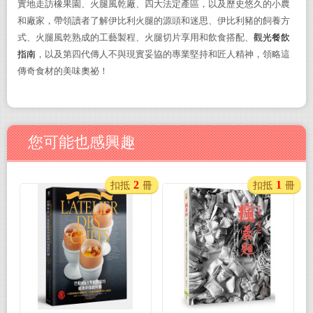
實地走訪橡果園、火腿風乾廠、四大法定產區，以及歷史悠久的小農
和廠家，帶領讀者了解伊比利火腿
的源頭和迷思、伊比利豬的飼養方
式、火腿風乾熟成的工藝製程
、火腿
切片享用和飲食搭配、
觀光餐飲
指南
，以及
第四代傳人不與現實妥協的專業堅持和匠人精神，
領略這
傳奇食材的美味奧祕
！
您可能也感興趣
2
1
扣抵
冊
扣抵
冊