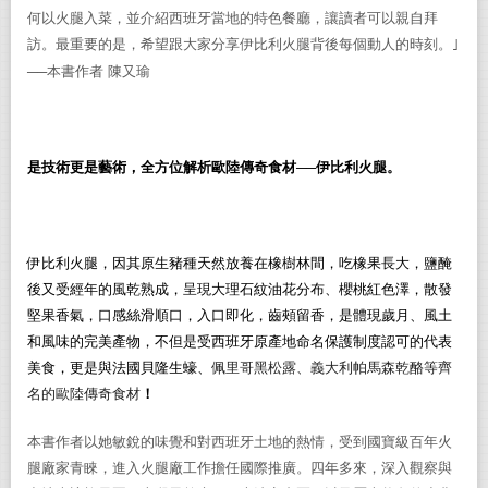
何以火腿入菜，並介紹西班牙當地的特色餐廳，讓讀者可以親自拜
訪。最重要的是，希望跟大家分享伊比利火腿背後每個動人的時刻。｣
──本書作者
陳又瑜
是技術更是藝術，全
方位
解析歐陸傳奇食材──伊比利火腿。
伊比利火腿，因其原生豬種天然放養在橡樹林間，吃橡果長大，鹽醃
後又受經年的風乾熟成，呈現大理石紋油花分布、櫻桃紅色澤，散發
堅果香氣，口感絲滑順口，入口即化，齒頰留香，是體現歲月、風土
和風味的完美產物，不但是受西班牙原產地命名保護制度認可的代表
美食，更是與法國貝隆生蠔、
佩里哥黑松露、義大利帕馬森乾酪等齊
名的歐陸傳奇食材
！
本書作者以她敏銳的味覺和對西班牙土地的熱情，受到國寶級百年火
腿廠家青睞，進入火腿廠工作擔任國際推廣。四年多來，深入觀察與