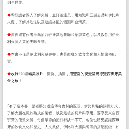
到全世界。
◆
帶領讀者深入了解火腿，並打破迷思，用知識和五感去品味伊比利
火腿，了解其吃法以及建議搭配的酒類和台灣茶。
◆
書裡還有作者推薦的西班牙當地餐廳和招牌菜色，以及教你用伊比
利火腿入菜的美味食譜。
◆
本書不僅是伊比利火腿專書，也是西班牙飲食文化和人情風俗紀
實。
◆
收錄
27
0
幅
精美照片
、圖例、插圖
，
用豐富的視覺
呈現
導覽
西班牙美
食之旅
！
｢有了這本書，讀者將知道這傳奇食材的源頭、伊比利豬的飼養方式，
了解火腿在風乾熟成的製程，以及最後的切片與享用。要享受來自西
班牙的優質火腿，每個環節的把關都缺一不可。各位也將更認識西班
牙的飲食文化和歷史、人文風俗、伊比利火腿與餐酒的搭配關鍵、如