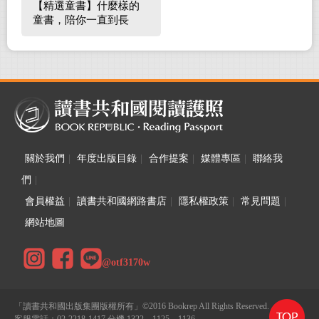
【精選童書】什麼樣的
童書，陪你一直到長
大！
關於我們
|
年度出版目錄
|
合作提案
|
媒體專區
|
聯絡我
們
|
會員權益
|
讀書共和國網路書店
|
隱私權政策
|
常見問題
|
網站地圖
@otf3170w
「讀書共和國出版集團版權所有」©2016 Bookrep All Rights Reserved.