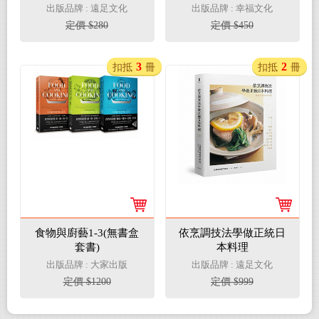
煩！百萬冊熱銷食譜作
酒、蔬菜酒，釀造酒基
出版品牌 : 遠足文化
出版品牌 : 幸福文化
家教你
礎篇
定價 $280
定價 $450
3
2
扣抵
冊
扣抵
冊
食物與廚藝1-3(無書盒
依烹調技法學做正統日
套書)
本料理
出版品牌 : 大家出版
出版品牌 : 遠足文化
定價 $1200
定價 $999