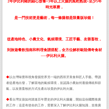
2
年伊比利豬的細心放養+3年以上火腿的風乾熟成=至少5年
時光琢磨，
是一門技術更是藝術，每一條腿都是限量版珍饈
！
從產地特色、小農文化、氣候環境、工匠手藝、
友善畜牧
，
到旅遊
餐飲指南和
料理食譜
搭配
，全
方位
解析歐陸傳奇食材
──伊比利火腿。
◆
以台灣味蕾和視角發掘世界另一端的西班牙美食和匠人手藝。帶讀
者從產地出發，了解當地的氣候環境，並認識小農如何遵循傳統和節
氣，以友善畜牧的方式生產出珍貴的伊比利火腿。
◆
看台灣女孩如何踏進百年歷史的伊比利火腿廠，開始這份國際推廣
的工作；這是有使命的工作，需要深入了解伊比利火腿知識，並推廣