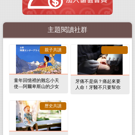
主題閱讀社群
親子共讀
童年回憶裡的難忘小天
牙痛不是病？痛起來要
使—阿爾卑斯山的少女
人命！牙醫不只要幫你
補蛀牙，還要觀察口腔
裡的整體環境
歷史共讀