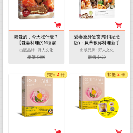
親愛的，今天吃什麼？
愛妻瘦身便當(暢銷紀念
【愛妻料理的N種靈
版)：貝蒂教你料理新手
感】#食材不變×菜色百
也能輕鬆搞定，好吃、
出版品牌 : 野人文化
出版品牌 : 野人文化
變 #保證掃盤食譜！
不胖、吸睛、低卡便
定價 $480
定價 $420
當，110道料理健康剷
肉1年16公斤
2
2
扣抵
冊
扣抵
冊