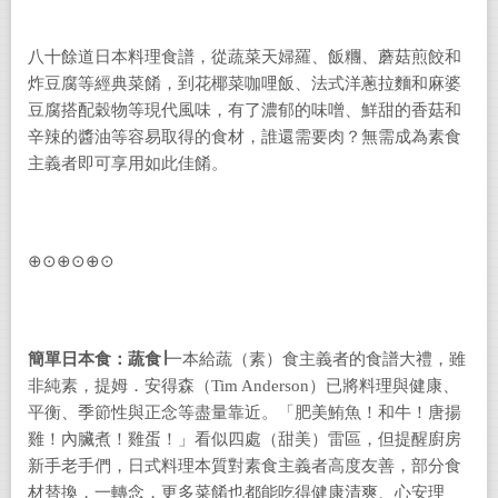
八十餘道日本料理食譜，從蔬菜天婦羅、飯糰、蘑菇煎餃和
炸豆腐等經典菜餚，到花椰菜咖哩飯、法式洋蔥拉麵和麻婆
豆腐搭配穀物等現代風味，有了濃郁的味噌、鮮甜的香菇和
辛辣的醬油等容易取得的食材，誰還需要肉？無需成為素食
主義者即可享用如此佳餚。
⊕⊙⊕⊙⊕⊙
簡單日本食：蔬食
∣
一本給蔬（素）食主義者的食譜大禮，雖
非純素，提姆．安得森（Tim Anderson）已將料理與健康、
平衡、季節性與正念等盡量靠近。「肥美鮪魚！和牛！唐揚
雞！內臟煮！雞蛋！」看似四處（甜美）雷區，但提醒廚房
新手老手們，日式料理本質對素食主義者高度友善，部分食
材替換，一轉念，更多菜餚也都能吃得健康清爽、心安理