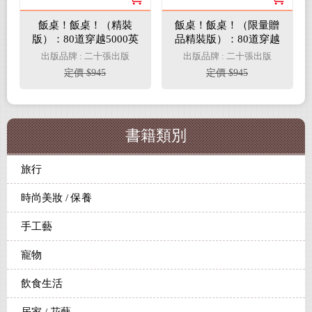
飯桌！飯桌！（精裝
飯桌！飯桌！（限量贈
版）：80道穿越5000英
品精裝版）：80道穿越
里記憶的韓料理
5000英里記憶的韓料理
出版品牌 : 二十張出版
出版品牌 : 二十張出版
定價 $945
定價 $945
書籍類別
旅行
時尚美妝 / 保養
手工藝
寵物
飲食生活