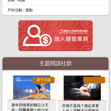
居家 / 花藝
戶外活動 / 運動
主題閱讀社群
親子共讀
童年回憶裡的難忘小天
牙痛不是病？痛起來要
使—阿爾卑斯山的少女
人命！牙醫不只要幫你