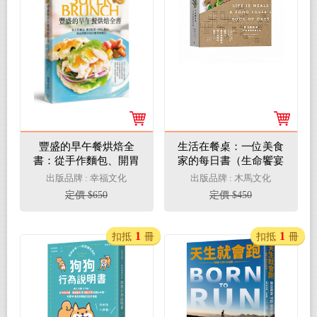
豐盛的早午餐烘焙全
生活在餐桌：一位美食
書：從手作麵包、開胃
家的每日書（生命饗宴
配菜、沙拉、飲品、湯
盒裝版）
出版品牌 : 幸福文化
出版品牌 : 木馬文化
品到醬汁的百變美味組
定價 $650
定價 $450
合(二版)
1
1
扣抵
冊
扣抵
冊