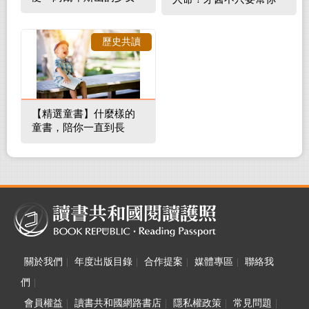
補蛀牙，還要觀察口腔
裡的整體環境
歷史共讀
【精選童書】什麼樣的
童書，陪你一直到長
大！
關於我們
|
年度出版目錄
|
合作提案
|
媒體專區
|
聯絡我
們
|
會員權益
|
讀書共和國網路書店
|
隱私權政策
|
常見問題
|