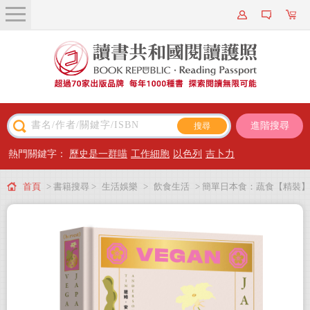
關於我們
近期新書
書籍搜尋
進階搜尋
主題閱讀
熱門關鍵字：
歷史是一群喵
工作細胞
以色列
吉卜力
出版專區
首頁
> 書籍搜尋 >
生活娛樂
>
飲食生活
> 簡單日本食：蔬食【精裝】
會員專屬
會員儲值方案