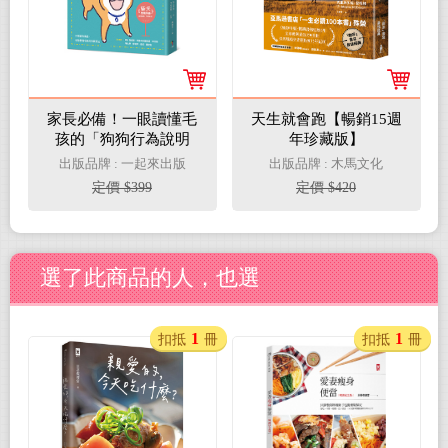
家長必備！一眼讀懂毛
天生就會跑【暢銷15週
孩的「狗狗行為說明
年珍藏版】
書」：深入汪星人宇
出版品牌 : 一起來出版
出版品牌 : 木馬文化
宙，從姿勢判讀、情緒
定價 $399
定價 $420
解析到怪癖日常的讀心
手冊，收錄85篇共鳴滿
點的全彩漫畫
選了此商品的人，也選
1
1
扣抵
冊
扣抵
冊