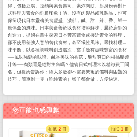
得，包括豆腐、拉麵與素食壽司、素炸肉餅。起身粉碎對日
式料理與素食的刻板印象！吶、沒有肉製品或乳製品，也可
保留現代日本靈魂美食豐盛、濃郁，鹹、甜、辣、香、鮮一
應俱全的風味。日本美食善於以食材增添鮮味，屬於廚師的
創造力，提姆在書中探索日本豐富蔬食或接近素食的料理，
卻不使用差強人意的替代食材，甚至犧牲風味。尋找料理口
味平衡，以各種調味料創造層次，當手邊有滋味豐富的食材
──風味強勁的味噌、鹹香美味的香菇，酸甜爽口的柑橘醋醬
汁等──肉類還是絕對主角嗎？儘管日式料理常以精緻費工聞
名，但提姆告訴你：絕大多數卻不需要繁複的備料與困難的
技巧，簡單到一隻（吃純素的）猴子都會做，方便快速。
您可能也感興趣
2
1
扣抵
冊
扣抵
冊