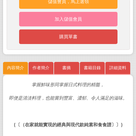
儲值會員，馬上選領
加入儲值會員
購買單書
內容簡介
作者簡介
書摘
書籍目錄
詳細資料
掌握鮮味形同掌握日式料理的精髓，
即便是清淡料理，也能嘗到豐富、濃郁
、令人滿足的滋味。
｛〔（在家就能實現的經典與現代款純素和食食譜〕〕｝