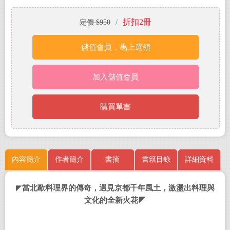
折扣2冊
定價 $950
/
儲值會員，馬上選領
加入儲值會員
購買單書
內容簡介
作者簡介
書摘
書籍目錄
詳細資料
◤
當北歐料理界的傳奇，遇見京都千年風土，激盪出料理與
文化的全新火花
◤