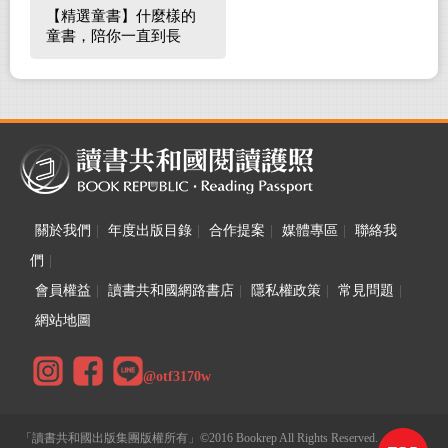
【精選童書】什麼樣的
童書，陪你一直到長
大！
關於我們
|
年度出版目錄
|
合作提案
|
媒體專區
|
聯絡我
們
|
會員權益
|
讀書共和國網路書店
|
隱私權政策
|
常見問題
|
網站地圖
@otf3170w
「讀書共和國出版集團版權所有」©2016 Bookrep All Rights Reserved.