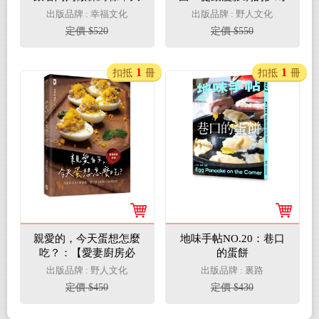
灶旁的煮食香氣與手記
料理到世界經典美味，
出版品牌 : 幸福文化
出版品牌 : 野人文化
（隨書贈復古版畫+水
開啟你的味覺冒險
定價 $520
定價 $550
彩手繪藏書票2款一
組）
1
1
扣抵
冊
扣抵
冊
親愛的，今天蛋想怎麼
地味手帖NO.20：巷口
吃？：【愛妻廚房必
的蛋餅
備】有蛋就有88種靈
出版品牌 : 野人文化
出版品牌 : 裏路
感，雞牛豬魚蝦也來湊
定價 $450
定價 $430
湊熱鬧