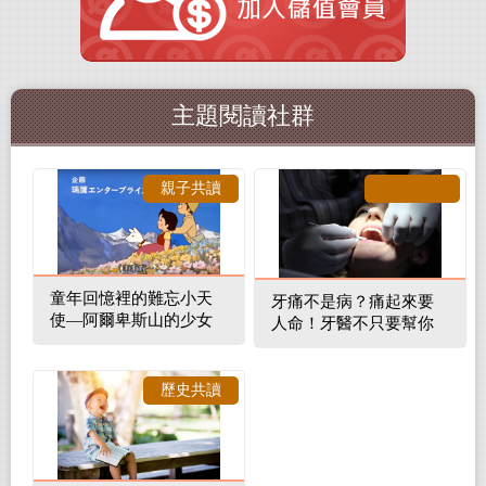
主題閱讀社群
親子共讀
童年回憶裡的難忘小天
牙痛不是病？痛起來要
使—阿爾卑斯山的少女
人命！牙醫不只要幫你
補蛀牙，還要觀察口腔
裡的整體環境
歷史共讀