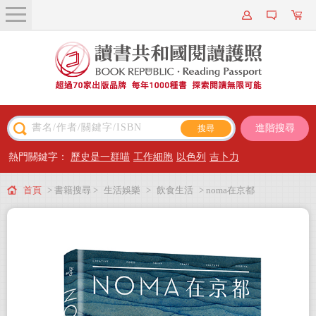
關於我們
近期新書
書籍搜尋
進階搜尋
主題閱讀
熱門關鍵字：
歷史是一群喵
工作細胞
以色列
吉卜力
出版專區
首頁
> 書籍搜尋 >
生活娛樂
>
飲食生活
> noma在京都
會員專屬
會員儲值方案