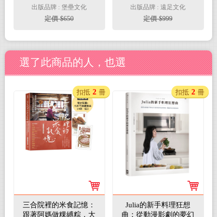
訓練、配速策略、備賽
出版品牌 : 堡壘文化
出版品牌 : 遠足文化
恢復的實戰手冊
定價 $650
定價 $999
選了此商品的人，也選
2
2
扣抵
冊
扣抵
冊
三合院裡的米食記憶：
Julia的新手料理狂想
跟著阿媽做粿縛粽，大
曲：從動漫影劇的夢幻