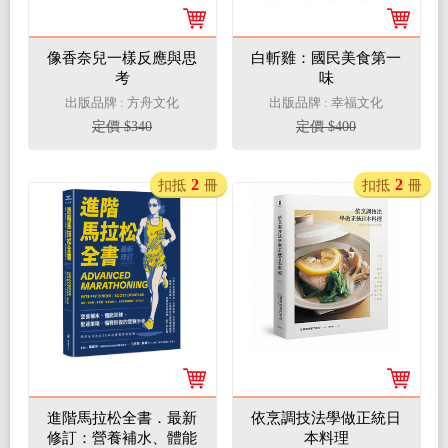
像香奈兒一樣反應與思
白斬雞：國民美食第一
考
味
出版品牌 : 方舟文化
出版品牌 : 幸福文化
定價 $340
定價 $400
2
2
扣抵
冊
扣抵
冊
進階馬拉松全書．最新
依烹調技法學做正統日
修訂：營養補水、體能
本料理