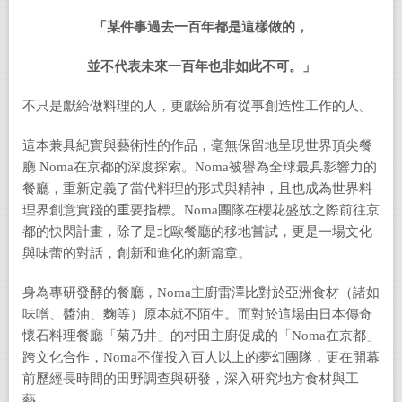
「某件事過去一百年都是這樣做的，
並不代表未來一百年也非如此不可。」
不只是獻給做料理的人，更獻給所有從事創造性工作的人。
這本兼具紀實與藝術性的作品，毫無保留地呈現世界頂尖餐
廳 Noma在京都的深度探索。Noma被譽為全球最具影響力的
餐廳，重新定義了當代料理的形式與精神，且也成為世界料
理界創意實踐的重要指標。Noma團隊在櫻花盛放之際前往京
都的快閃計畫，除了是北歐餐廳的移地嘗試，更是一場文化
與味蕾的對話，創新和進化的新篇章。
身為專研發酵的餐廳，Noma主廚雷澤比對於亞洲食材（諸如
味噌、醬油、麴等）原本就不陌生。而對於這場由日本傳奇
懷石料理餐廳「菊乃井」的村田主廚促成的「Noma在京都」
跨文化合作，Noma不僅投入百人以上的夢幻團隊，更在開幕
前歷經長時間的田野調查與研發，深入研究地方食材與工
藝。