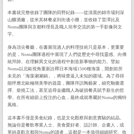
本書就完整收錄了團隊的田野紀錄——從清晨的錦市場到深
山釀酒廠，從米其林餐桌到街邊小攤，並收錄了雷澤比及
Noma團隊與京都料理長及職人坦率交流的第一手影像與文
字。
身為頂尖餐廳，在書展現過人的料理技術只是基本，更重要
的是，Noma團隊過程中展現了人們從歷史中尋找靈感、向傳
統拜師、在理解異文化的過程中創造新事物的能力。譬如
Noma以北歐視角重新詮釋日本海域1500種海藻，開創前所
未見的「海藻涮涮鍋」，將味蕾逼入未知的疆域。為了尋得
能呼應北歐極簡美學的器皿，團隊拜訪陶藝家，細究釉藥選
擇、柴燒工法，甚至追尋金繼職人為破損餐具賦予新生的哲
學。在所有細節上投注的心血，最終成就專屬於Noma的獨特
風格。
這本書不僅是美食紀錄，也是文化觀察與創意實驗的結晶。
無論你是餐飲專業人士、美食愛好者、設計師、企畫人，或
單純喜歡京都與Noma的讀者，這都是一本值得細細研究、收