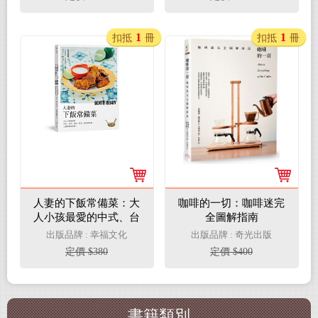
1
1
扣抵
冊
扣抵
冊
人妻的下飯常備菜：大
咖啡的一切：咖啡迷完
人小孩最愛的中式、台
全圖解指南
式、日式、泰式、韓式
出版品牌 : 幸福文化
出版品牌 : 奇光出版
家常菜，三餐便當沒煩
定價 $380
定價 $400
惱
書籍類別