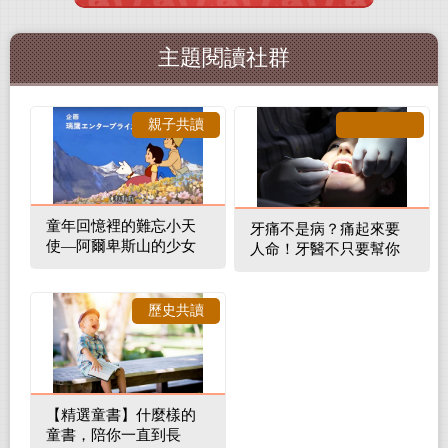
主題閱讀社群
親子共讀
童年回憶裡的難忘小天
牙痛不是病？痛起來要
使—阿爾卑斯山的少女
人命！牙醫不只要幫你
補蛀牙，還要觀察口腔
裡的整體環境
歷史共讀
【精選童書】什麼樣的
童書，陪你一直到長