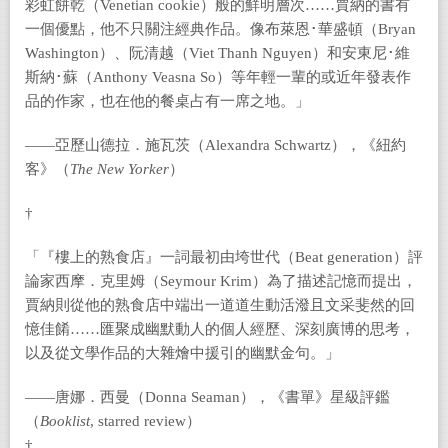
彩虹餅乾（Venetian cookie）般的鮮明層次……賈納的書有
一個優點，他不只關注經典作品。像布萊恩･華盛頓（Bryan
Washington）、阮清越（Viet Thanh Nguyen）和安東尼･維
斯納･蘇（Anthony Veasna So）等年輕一輩的或近年發表作
品的作家，也在他的餐桌占有一席之地。」
——亞歷山德拉．施瓦茨（Alexandra Schwartz），《紐約
客》（
The New Yorker
）
†
「『樓上的熟食店』一詞最初由垮世代（Beat generation）評
論家西摩．克里姆（Seymour Krim）為了描述記憶而提出，
賈納則從他的熟食店中端出一道道生動活潑且文采斐然的回
憶佳餚……匯聚成幽默動人的個人經歷、深刻廣博的思考，
以及從文學作品的大雜燴中援引的幽默金句。」
——唐娜．西曼（Donna Seaman），《書單》星級評鑑
（
Booklist
, starred review）
†