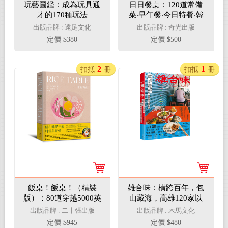
玩藝圖鑑：成為玩具通
日日餐桌：120道常備
才的170種玩法
菜‧早午餐‧今日特餐‧韓
式小菜‧單盤料理‧療癒
出版品牌 : 遠足文化
出版品牌 : 奇光出版
料理‧聚會餐點，天天都
定價 $380
定價 $500
是下廚好日子【二版】
2
1
扣抵
冊
扣抵
冊
飯桌！飯桌！（精裝
雄合味：橫跨百年，包
版）：80道穿越5000英
山藏海，高雄120家以
里記憶的韓料理
人情和手藝慢燉的食飲
出版品牌 : 二十張出版
出版品牌 : 木馬文化
私味
定價 $945
定價 $480