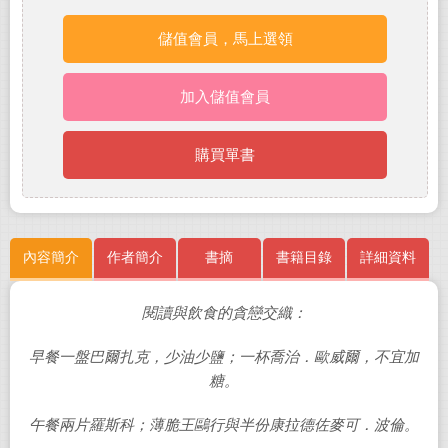
儲值會員，馬上選領
加入儲值會員
購買單書
內容簡介
作者簡介
書摘
書籍目錄
詳細資料
閱讀與飲食的貪戀交織：
早餐一盤巴爾扎克，少油少鹽；一杯喬治．歐威爾，不宜加
糖。
午餐兩片羅斯科；薄脆王鷗行與半份康拉德佐麥可．波倫。