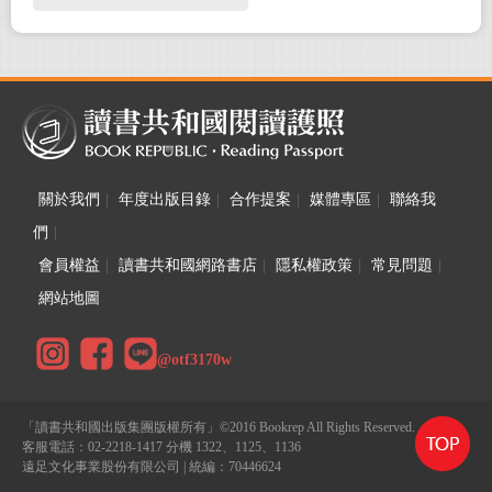
大！
關於我們
|
年度出版目錄
|
合作提案
|
媒體專區
|
聯絡我
們
|
會員權益
|
讀書共和國網路書店
|
隱私權政策
|
常見問題
|
網站地圖
@otf3170w
「讀書共和國出版集團版權所有」©2016 Bookrep All Rights Reserved.
客服電話：02-2218-1417 分機 1322、1125、1136
遠足文化事業股份有限公司 | 統編：70446624