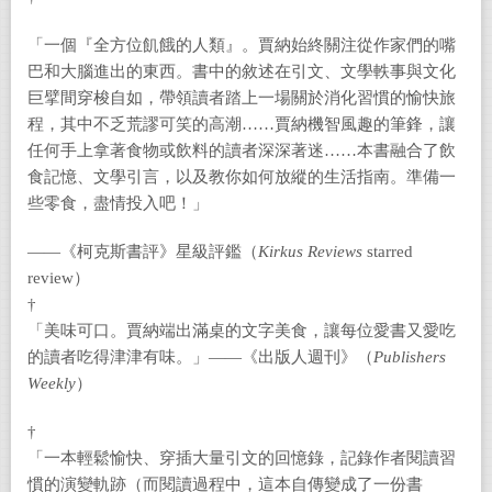
「一個『全方位飢餓的人類』。賈納始終關注從作家們的嘴
巴和大腦進出的東西。書中的敘述在引文、文學軼事與文化
巨擘間穿梭自如，帶領讀者踏上一場關於消化習慣的愉快旅
程，其中不乏荒謬可笑的高潮……賈納機智風趣的筆鋒，讓
任何手上拿著食物或飲料的讀者深深著迷……本書融合了飲
食記憶、文學引言，以及教你如何放縱的生活指南。準備一
些零食，盡情投入吧！」
——《柯克斯書評》星級評鑑（
Kirkus Reviews
starred
review）
†
「美味可口。賈納端出滿桌的文字美食，讓每位愛書又愛吃
的讀者吃得津津有味。」——《出版人週刊》（
Publishers
Weekly
）
†
「一本輕鬆愉快、穿插大量引文的回憶錄，記錄作者閱讀習
慣的演變軌跡（而閱讀過程中，這本自傳變成了一份書