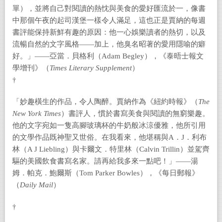
單），並將自己對閱讀的熱忱與美食的愛好匯流於一，像書
中那個午夜的起司漢堡一樣令人滿足，這也正是賈納的每週
書評能保持新鮮有趣的原因：他一心娛樂讀者的熱切，以及
流暢自然的文字風格——加上，他臭名昭著的愛用隱喻的癖
好。」——亞當．貝格利（Adam Begley），《泰晤士報文
學增刊》（
Times Literary Supplement
）
†
「妙趣橫生的作品，令人陶醉。賈納作為《紐約時報》（
The
New York Times
）書評人，慣於書寫美食與閱讀的無窮樂趣。
他的文字宛如一隻高腳玻璃杯的牛奶般冰涼優雅，他所引用
的文學作品既神聖又世俗。在我看來，他堪稱與A．J．利布
林（A J Liebling）與卡爾文．特里林（Calvin Trillin）並駕齊
驅的美國飲食書寫名家。請再給我多來一點吧！」——湯
姆．帕克．鮑爾斯（Tom Parker Bowles），《每日郵報》
（
Daily Mail
）
†