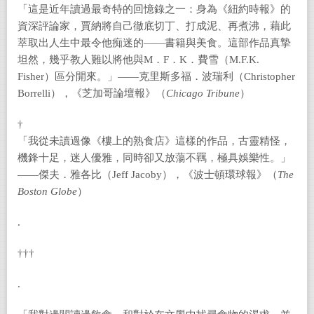
「這是近年讀過最奇特的回憶錄之一：身為《紐約時報》的
資深評論家，賈納將自己徹底切丁、打成泥、再煮沸，藉此
萃取出人生中最令他痴迷的——書籍與美食。這部作品真摯
坦然，幾乎教人難以將他與M．F．K．費雪（M.F.K.
Fisher）區分開來。」——克里斯多福．波瑞利（Christopher
Borrelli），《芝加哥論壇報》（
Chicago Tribune
）
†
「我從未讀過像《樓上的熟食店》這樣的作品，古靈精怪，
機鋒十足，迷人優雅，同時卻又放蕩不羈，極具娛樂性。」
——傑夫．雅各比（Jeff Jacoby），《波士頓環球報》（
The
Boston Globe
）
.
†††
.