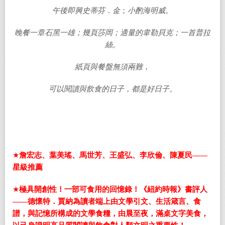
午後即興史蒂芬．金
；
小酌海明威。
晚餐一章石黑一雄；幾頁莎岡；適量的韋勒貝克；一首普拉
絲。
紙頁與餐盤無須兩難，
可以閱讀與飲食的日子，都是好日子。
★
詹宏志、葉美瑤、馬世芳、王盛弘、李欣倫、陳夏民——
星級推薦
★
極具開創性！一部可食用的回憶錄！《紐約時報》書評人
——德懷特．賈納為讀者端上由文學引文、生活箴言、食
譜，與記憶所構成的文學食糧，由晨至夜，滿桌文字美食，