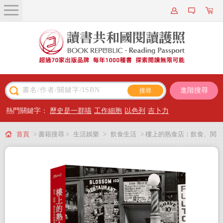
關於我們
近期新書
書籍搜尋
進階搜尋
主題閱讀
熱門關鍵字：
歷史是一群喵
工作細胞
以色列
吉卜力
出版專區
首頁
> 書籍搜尋 >
生活娛樂
>
飲食生活
> 樓上的熟食店：飲食、閱
會員專屬
讀、關於飲食的閱讀，與閱讀時的飲食
會員儲值方案