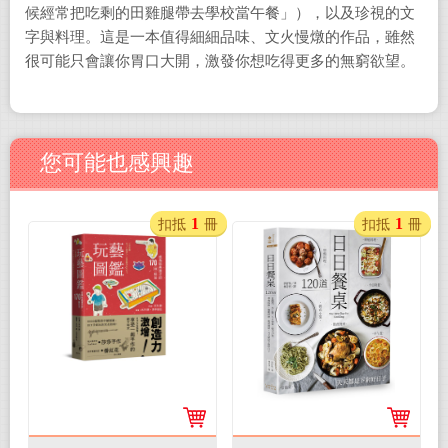
候經常把吃剩的田雞腿帶去學校當午餐」），以及珍視的文
字與料理。這是一本值得細細品味、文火慢燉的作品，雖然
很可能只會讓你胃口大開，激發你想吃得更多的無窮欲望。
您可能也感興趣
1
1
扣抵
冊
扣抵
冊