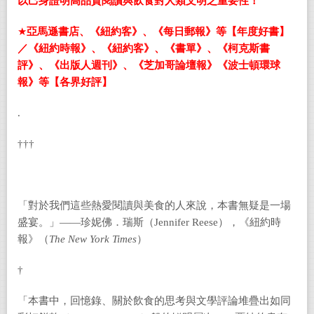
以己身證明高品質閱讀與飲食對人類文明之重要性！
★
亞馬遜書店、《紐約客》、《每日郵報》等【年度好書】
／《紐約時報》、《紐約客》、《書單》、《柯克斯書
評》、《出版人週刊》、《芝加哥論壇報》《波士頓環球
報》等【各界好評】
.
†††
「對於我們這些熱愛閱讀與美食的人來說，本書無疑是一場
盛宴。」——珍妮佛．瑞斯（Jennifer Reese），《紐約時
報》（
The New York Times
）
†
「本書中，回憶錄、關於飲食的思考與文學評論堆疊出如同