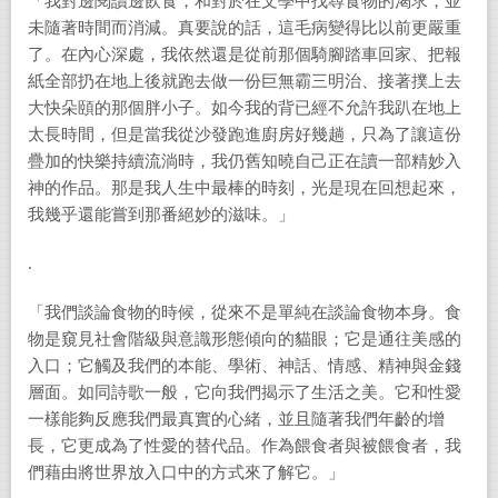
「我對邊閱讀邊飲食，和對於在文學中找尋食物的渴求，並
未隨著時間而消減。真要說的話，這毛病變得比以前更嚴重
了。在內心深處，我依然還是從前那個騎腳踏車回家、把報
紙全部扔在地上後就跑去做一份巨無霸三明治、接著撲上去
大快朵頤的那個胖小子。如今我的背已經不允許我趴在地上
太長時間，但是當我從沙發跑進廚房好幾趟，只為了讓這份
疊加的快樂持續流淌時，我仍舊知曉自己正在讀一部精妙入
神的作品。那是我人生中最棒的時刻，光是現在回想起來，
我幾乎還能嘗到那番絕妙的滋味。」
.
「我們談論食物的時候，從來不是單純在談論食物本身。食
物是窺見社會階級與意識形態傾向的貓眼；它是通往美感的
入口；它觸及我們的本能、學術、神話、情感、精神與金錢
層面。如同詩歌一般，它向我們揭示了生活之美。它和性愛
一樣能夠反應我們最真實的心緒，並且隨著我們年齡的增
長，它更成為了性愛的替代品。作為餵食者與被餵食者，我
們藉由將世界放入口中的方式來了解它。」