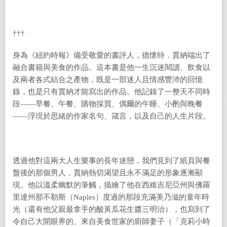
†††
身為《紐約時報》備受敬愛的書評人，德懷特．賈納端出了
融合書籍與美食的作品。這本書是他一生沉迷閱讀、飲食以
及兩者各式結合之產物，既是一部迷人且情感豐沛的回憶
錄，也是只有賈納才能寫出的作品。他記錄了一整天不同時
段——早餐、午餐、購物採買、偶爾的午睡、小酌與晚餐
——浮現於思緒的作家名句、箴言，以及自己的人生片段。
透過他對這兩大人生樂事的長年迷戀，我們見到了紙頁與餐
盤後的那個男人，賈納熱切渴望且永不滿足的形象逐漸顯
現。他以溫柔幽默的筆觸，描繪了他在西維吉尼亞州與佛羅
里達州那不勒斯（Naples）度過的那段充滿美乃滋的童年時
光（還有他父親最拿手的酸黃瓜花生醬三明治），也寫到了
令自己大開眼界的、來自美食世家的廚師妻子（「克莉小時