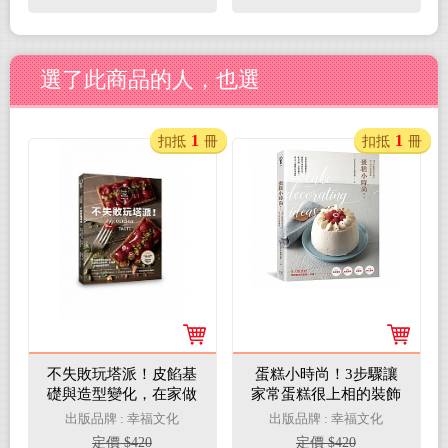
選了此商品的人，也選
1
1
扣抵
冊
扣抵
冊
不失敗玩塔派！皮餡基
蛋糕小時尚！3步驟讓
礎與造型變化，在家做
家常蛋糕很上相的裝飾
出季節感x多國籍x一口
靈感
出版品牌 : 幸福文化
出版品牌 : 幸福文化
食的創意塔派
定價 $420
定價 $420