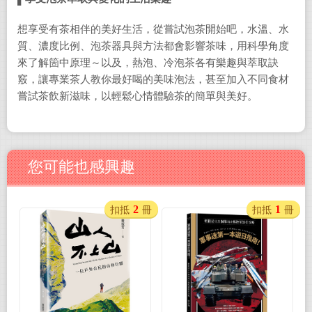
想享受有茶相伴的美好生活，從嘗試泡茶開始吧，水溫、水
質、濃度比例、泡茶器具與方法都會影響茶味，用科學角度
來了解箇中原理～以及，熱泡、冷泡茶各有樂趣與萃取訣
竅，讓專業茶人教你最好喝的美味泡法，甚至加入不同食材
嘗試茶飲新滋味，以輕鬆心情體驗茶的簡單與美好。
您可能也感興趣
2
1
扣抵
冊
扣抵
冊