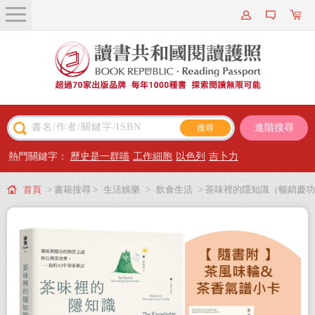
關於我們
近期新書
書籍搜尋
進階搜尋
主題閱讀
熱門關鍵字：
歷史是一群喵
工作細胞
以色列
吉卜力
出版專區
首頁
> 書籍搜尋 >
生活娛樂
>
飲食生活
> 茶味裡的隱知識（暢銷慶功
會員專屬
版，隨書附「茶風味輪&茶香氣譜小卡」一組）：風味裡隱含的物質之謎與台
會員儲值方案
灣茶故事，我的10年學茶筆記