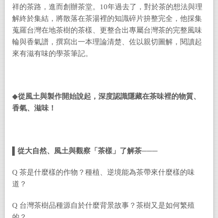
祥的茶路，進而創辦茶堂。10年過去了，對於茶的想法與理
解終於集結，將散落在茶湯裡的知識碎片拚整完全，他採集
蒐羅台灣在地茶樹的茶樣、更整合出專屬台灣茶的完整風味
輪與香氣譜，撰寫出一本理論清楚、佐以親切圖解，閱讀起
來有滋有味的學茶筆記。
◆
從風土與製作開始說起，深度認識隱藏在茶味裡的物質、
香氣、滋味！
▌
從大自然、風土與觀察「茶樣」了解茶───
Q 茶是什麼樣的作物？種植、逆境能為茶帶來什麼樣的味
道？
Q 台灣茶樹品種源自於什麼背景故事？茶樹又是如何繁殖
的？