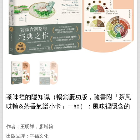
茶味裡的隱知識（暢銷慶功版，隨書附「茶風
味輪&茶香氣譜小卡」一組）：風味裡隱含的
物質之謎與台灣茶故事，我的10年學茶筆記
作者：王明祥，廖增翰
出版品牌：幸福文化