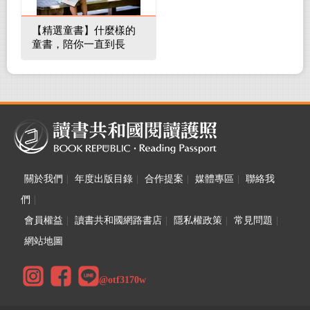
【精選童書】什麼樣的
童書，陪你一直到長
大！
關於我們
|
年度出版目錄
|
合作提案
|
媒體專區
|
聯絡我
們
|
會員權益
|
讀書共和國網路書店
|
隱私權政策
|
常見問題
|
網站地圖
@otf3170w