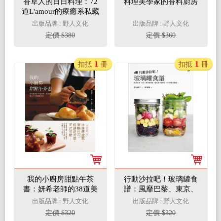
香草人的日日料理：72
料理美學家的香料廚房
道L'amour的療癒系私藏
食譜
出版品牌 : 野人文化
出版品牌 : 野人文化
定價 $380
定價 $360
1
1
扣抵
冊
扣抵
冊
我的小廚房甜點午茶
行動沙拉吧！玻璃罐食
書：妍希老師的38道美
譜：風靡巴黎、東京、
味、無負擔、暖心下午
紐約新食感！預先做，
出版品牌 : 野人文化
出版品牌 : 野人文化
茶甜點食譜
隨時吃，口口鮮脆又健
定價 $320
定價 $320
康！