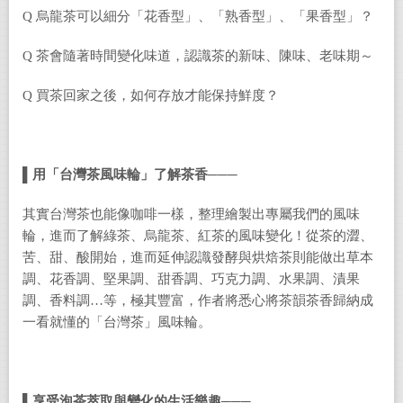
Q 烏龍茶可以細分「花香型」、「熟香型」、「果香型」？
Q 茶會隨著時間變化味道，認識茶的新味、陳味、老味期～
Q 買茶回家之後，如何存放才能保持鮮度？
▌
用「台灣茶風味輪」了解茶香───
其實台灣茶也能像咖啡一樣，整理繪製出專屬我們的風味
輪，進而了解綠茶、烏龍茶、紅茶的風味變化！從茶的澀、
苦、甜、酸開始，進而延伸認識發酵與烘焙茶則能做出草本
調、花香調、堅果調、甜香調、巧克力調、水果調、漬果
調、香料調…等，極其豐富，作者將悉心將茶韻茶香歸納成
一看就懂的「台灣茶」風味輪。
▌
享受泡茶萃取與變化的生活樂趣───