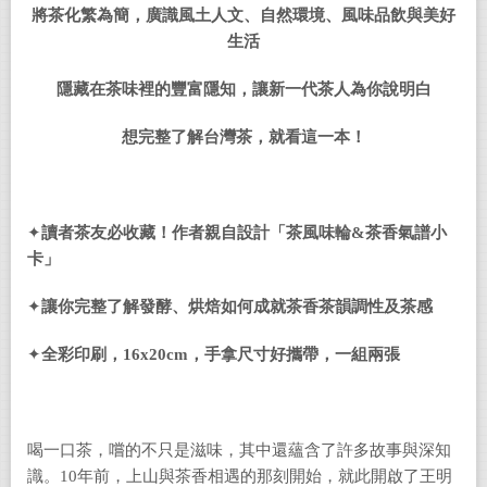
將茶化繁為簡，廣識風土人文、自然環境、風味品飲與美好
生活
隱藏在茶味裡的豐富隱知，讓新一代茶人為你說明白
想完整了解台灣茶，就看這一本！
✦
讀者茶友必收藏！作者親自設計「茶風味輪
&
茶香氣譜小
卡」
✦
讓你完整了解發酵、烘焙如何成就茶香茶韻調性及茶感
✦
全彩印刷，
16x20cm
，手拿尺寸好攜帶，一組兩張
喝一口茶，嚐的不只是滋味，其中還蘊含了許多故事與深知
識。10年前，上山與茶香相遇的那刻開始，就此開啟了王明