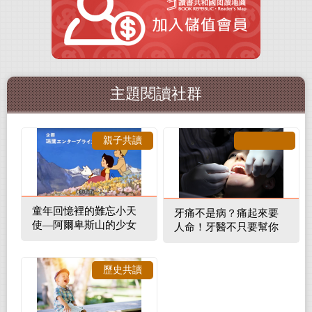
主題閱讀社群
親子共讀
童年回憶裡的難忘小天
牙痛不是病？痛起來要
使—阿爾卑斯山的少女
人命！牙醫不只要幫你
補蛀牙，還要觀察口腔
裡的整體環境
歷史共讀