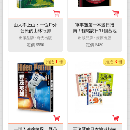
山人不上山：一位戶外
軍事迷第一本遊日指
公民的山林行腳
南！輕鬆訪日31個基地
&博物館旅行攻略
出版品牌 : 奇光出版
出版品牌 : 燎原出版
定價 $550
定價 $480
1
3
扣抵
冊
扣抵
冊
一球入魂龍捲風，野茂
王瑤琴的日本旅遊指南