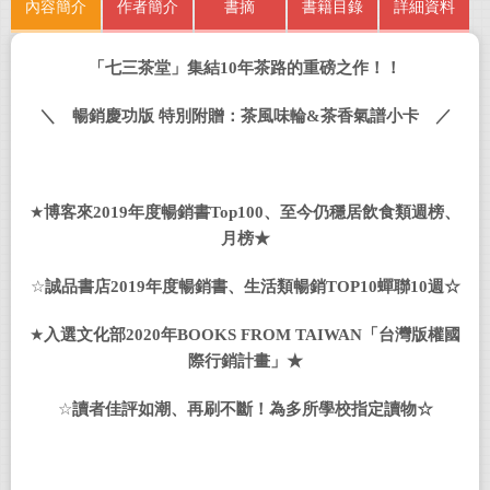
內容簡介
作者簡介
書摘
書籍目錄
詳細資料
「七三茶堂」集結
10
年茶路的重磅之作！！
＼ 暢銷慶功版 特別附贈：茶風味輪
&
茶香氣譜小卡 ／
★
博客來
2019
年度暢銷書
Top100
、至今仍穩居飲食類週榜、
月榜
★
☆
誠品書店
2019
年度暢銷書、生活類暢銷
TOP10
蟬聯
10
週☆
★
入選文化部
2020
年
BOOKS FROM TAIWAN
「台灣版權國
際行銷計畫」
★
☆
讀者
佳評如潮、再刷不斷！
為
多所學校指定讀物
☆