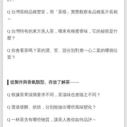
Q 台灣茶樹品種豐富，用「茶樣」實際觀察各品種葉片長相
～
Q 台灣特有的東方美人茶，嚐來有種蜜香味，它的秘密是什
麼？
Q 你會看茶嗎？茶的澀、苦、甜分別對應一心二葉的哪個位
置？
▌
從製作與香氣類型、存放了解茶───
Q 根據茶菁採摘要求不同，茶滋味也會隨之不同？
Q 透過發酵、烘焙，分別能做出哪些風味變化？
Q 一杯茶含有哪些物質，讓茶人教你如何品評～