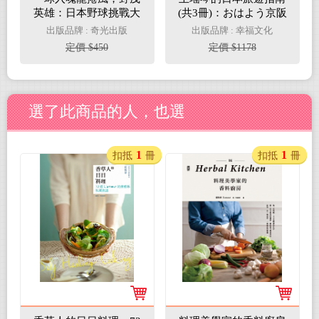
英雄：日本野球挑戰大
(共3冊)：おはよう京阪
聯盟的先驅者
神（增訂版）：瘋玩關
出版品牌 : 奇光出版
出版品牌 : 幸福文化
西三都指南決定版，超
定價 $450
定價 $1178
簡單超實用，一本就足
夠、北海道 おはよう我
來了、おはよう名古屋
+日本中部北陸精華
選了此商品的人，也選
1
1
扣抵
冊
扣抵
冊