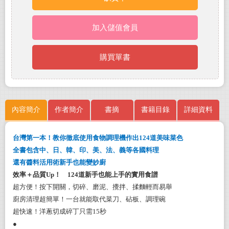
加入儲值會員
購買單書
內容簡介
作者簡介
書摘
書籍目錄
詳細資料
台灣第一本！教你徹底使用食物調理機作出124道美味菜色
全書包含中、日、韓、印、美、法、義等各國料理
還有醬料活用術新手也能變妙廚
效率＋品質Up！ 124道新手也能上手的實用食譜
超方便！按下開關，切碎、磨泥、攪拌、揉麵輕而易舉
廚房清理超簡單！一台就能取代
菜刀、砧板、調理碗
超快速！洋蔥切成碎丁只需15秒
●