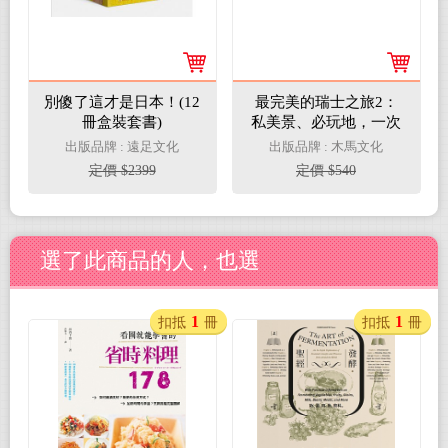
別傻了這才是日本！(12
最完美的瑞士之旅2：
冊盒裝套書)
私美景、必玩地，一次
把瑞士完整收進
出版品牌 : 遠足文化
出版品牌 : 木馬文化
定價 $2399
定價 $540
選了此商品的人，也選
1
1
扣抵
冊
扣抵
冊