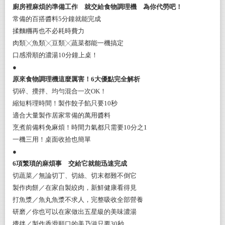
廚房裡麻煩的準備工作 就交給食物調理機 為你代勞吧！
常備的百搭醬料5分鐘就能完成
揉麵糰再也不必耗時費力
肉類╳魚類╳豆類╳蔬菜都能一機搞定
口感滑順的濃湯10分鐘上桌！
●
原來食物調理機這麼厲害！6大優點完全解析
切碎、攪拌、均勻混合一次OK！
縮短料理時間！製作餃子餡只要10秒
適合大量製作
居家
常備的萬用醬料
烹煮前備料免麻煩！時間力氣都只需要10分之1
一機三用！桌面收拾也簡單
●
6
項繁瑣的麻煩事 交給它就能迅速完成
切蔬菜／無論切丁、切絲、切末都難不倒它
製作肉餅／在家
自
製絞肉，新鮮健康看得見
打魚漿／魚丸魚漿不求人，完整吸收全部營養
研磨／
你也可以在家做出五星級的美味
濃湯
攪拌／
製作
香滑順口的美乃滋只要30秒