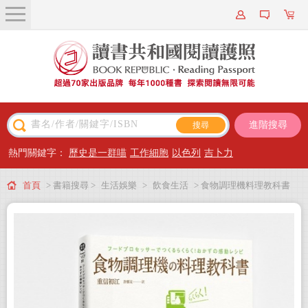
關於我們
近期新書
書籍搜尋
進階搜尋
主題閱讀
熱門關鍵字：
歷史是一群喵
工作細胞
以色列
吉卜力
出版專區
首頁
> 書籍搜尋 >
生活娛樂
>
飲食生活
> 食物調理機料理教科書
會員專屬
會員儲值方案