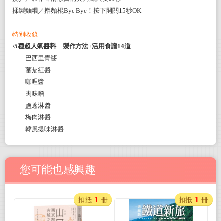
揉製麵糰／
擀麵棍Bye Bye！按下開關15秒OK
特別收錄
‧5種超人氣醬料 製作方法+活用食譜14道
巴西里青醬
蕃茄紅醬
咖哩醬
肉味噌
鹽蔥淋醬
梅肉淋醬
韓風提味淋醬
您可能也感興趣
1
1
扣抵
冊
扣抵
冊