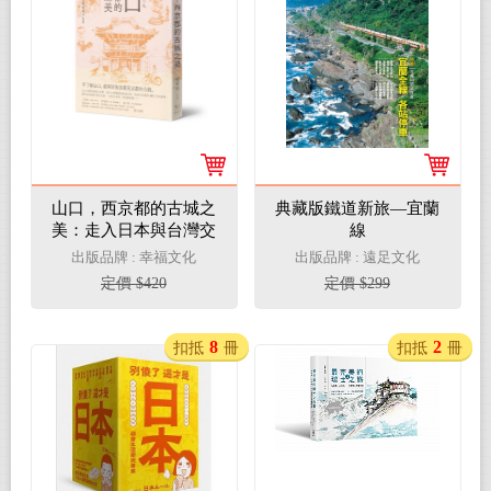
山口，西京都的古城之
典藏版鐵道新旅—宜蘭
美：走入日本與台灣交
線
錯的時空之旅
出版品牌 : 幸福文化
出版品牌 : 遠足文化
定價 $420
定價 $299
8
2
扣抵
冊
扣抵
冊