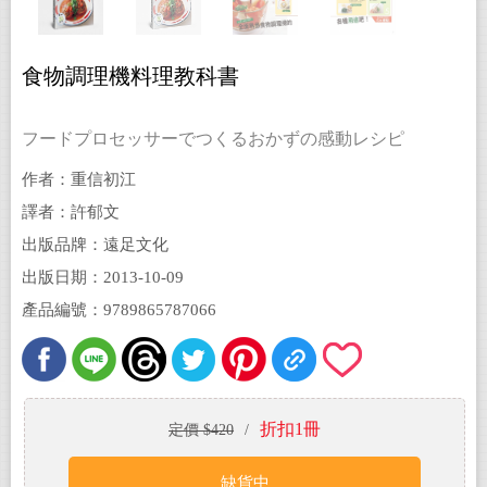
食物調理機料理教科書
フードプロセッサーでつくるおかずの感動レシピ
作者：重信初江
譯者：許郁文
出版品牌：遠足文化
出版日期：2013-10-09
產品編號：9789865787066
折扣1冊
定價 $420
/
缺貨中