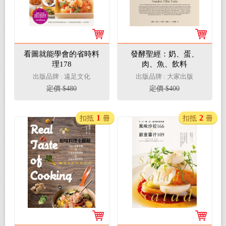
看圖就能學會的省時料
發酵聖經：奶、蛋、
理178
肉、魚、飲料
出版品牌 : 遠足文化
出版品牌 : 大家出版
定價 $480
定價 $400
1
2
扣抵
冊
扣抵
冊