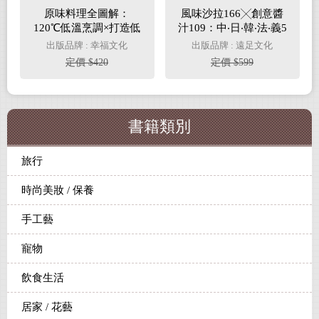
原味料理全圖解：
風味沙拉166╳創意醬
120℃低溫烹調×打造低
汁109：中‧日‧韓‧法‧義5
過敏體質×自然排毒抗
國名廚私傳
出版品牌 : 幸福文化
出版品牌 : 遠足文化
老化×60道安心飲食手
定價 $420
定價 $599
記
書籍類別
旅行
時尚美妝 / 保養
手工藝
寵物
飲食生活
居家 / 花藝