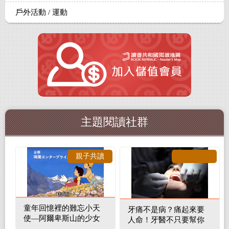
戶外活動 / 運動
主題閱讀社群
親子共讀
童年回憶裡的難忘小天
牙痛不是病？痛起來要
使—阿爾卑斯山的少女
人命！牙醫不只要幫你