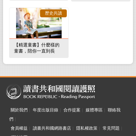
補蛀牙，還要觀察口腔
裡的整體環境
歷史共讀
【精選童書】什麼樣的
童書，陪你一直到長
大！
關於我們
|
年度出版目錄
|
合作提案
|
媒體專區
|
聯絡我
們
|
會員權益
|
讀書共和國網路書店
|
隱私權政策
|
常見問題
|