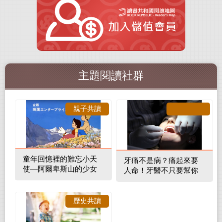
主題閱讀社群
親子共讀
童年回憶裡的難忘小天
牙痛不是病？痛起來要
使—阿爾卑斯山的少女
人命！牙醫不只要幫你
補蛀牙，還要觀察口腔
裡的整體環境
歷史共讀