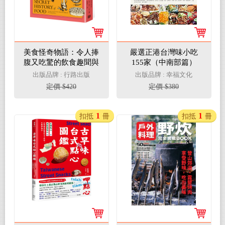
美食怪奇物語：令人捧
嚴選正港台灣味小吃
腹又吃驚的飲食趣聞與
155家（中南部篇）
真相
出版品牌 : 行路出版
出版品牌 : 幸福文化
定價 $420
定價 $380
1
1
扣抵
冊
扣抵
冊