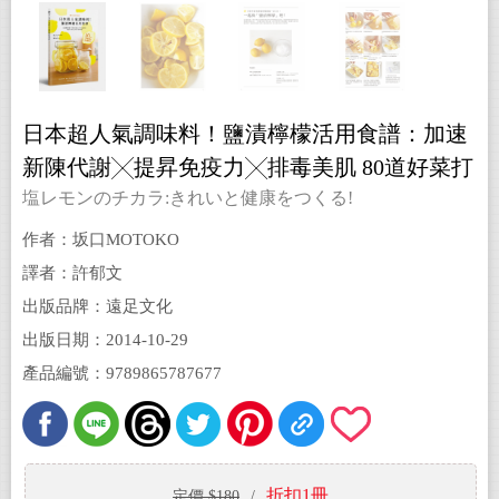
日本超人氣調味料！鹽漬檸檬活用食譜：加速
新陳代謝╳提昇免疫力╳排毒美肌 80道好菜打
造不易生病的體質
塩レモンのチカラ:きれいと健康をつくる!
作者：坂口MOTOKO
譯者：許郁文
出版品牌：遠足文化
出版日期：2014-10-29
產品編號：9789865787677
折扣1冊
定價 $180
/