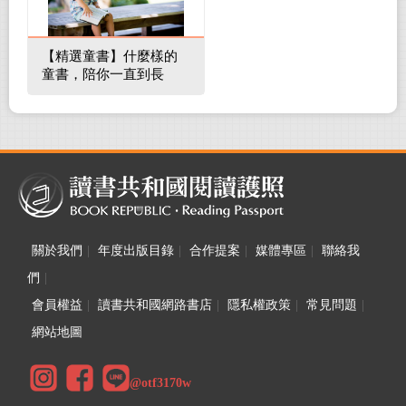
【精選童書】什麼樣的
童書，陪你一直到長
大！
關於我們
|
年度出版目錄
|
合作提案
|
媒體專區
|
聯絡我
們
|
會員權益
|
讀書共和國網路書店
|
隱私權政策
|
常見問題
|
網站地圖
@otf3170w