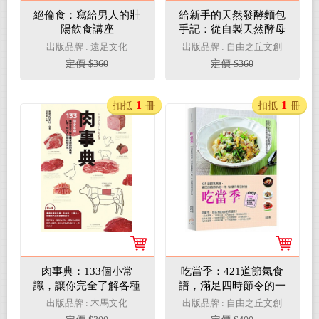
絕倫食：寫給男人的壯
給新手的天然發酵麵包
陽飲食講座
手記：從自製天然酵母
開始，會呼吸的好麵包
出版品牌 : 遠足文化
出版品牌 : 自由之丘文創
定價 $360
定價 $360
1
1
扣抵
冊
扣抵
冊
肉事典：133個小常
吃當季：421道節氣食
識，讓你完全了解各種
譜，滿足四時節令的一
食用肉的風味、口感、
年12個月每日好食！
出版品牌 : 木馬文化
出版品牌 : 自由之丘文創
保存方法和料理方式。