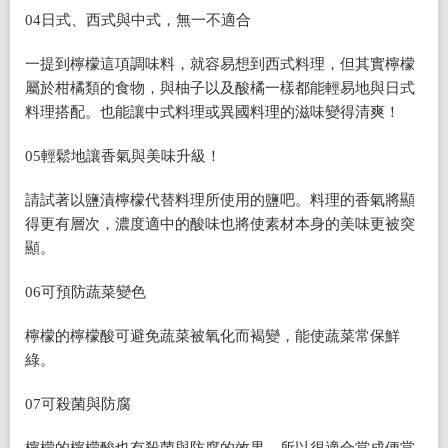
04
日式、西式與中式，無一不適合
一提到檸檬這項調味料，就容易想到西式料理，但其實檸檬
屬於柑橘類的食物，與柚子以及酸橘一樣都能輕易地與日式
料理搭配。也能讓中式料理或異國料理的滋味變得清爽！
05
輕鬆地讓香氣與美味升級！
請試著以鹽漬檸檬代替料理所使用的鹽吧。料理的香氣將顯
得更有層次，濃度適中的酸味也將使素材本身的美味更被突
顯。
06
可預防蔬菜變色
檸檬的檸檬酸可避免蔬菜被氧化而褐變，能使蔬菜常保鮮
綠。
07
可殺菌與防腐
檸檬的檸檬酸也有殺菌與防腐的效果，所以很適合當成便當