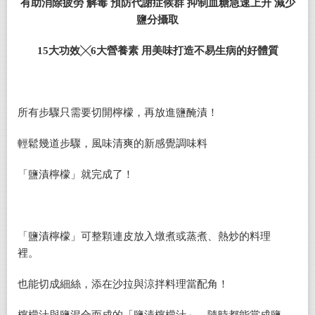
有助消除疲勞
解毒
預防代謝症候群
抑制血糖急速上升
減少
鹽分攝取
15
大功效╳6大營養素 用美味打造不易生病的好體質
所有步驟只需要切開檸檬，再放進鹽醃漬！
輕鬆幾道步驟，風味清爽的新感覺調味料
「鹽漬檸檬」就完成了！
「鹽漬檸檬」可整顆連皮放入燉煮或蒸煮、熱炒的料理
裡。
也能切成細絲，添在沙拉與涼拌料理當配角！
檸檬汁與鹽混合而成的「鹽漬檸檬汁」，隨時都能當成鹽