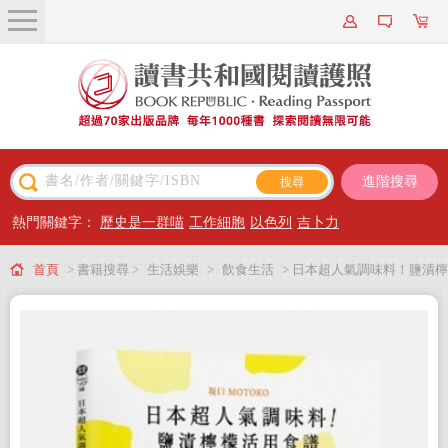
關於我們
近期新書
書籍搜尋
進階搜尋
主題閱讀
熱門關鍵字：
歷史是一群喵
工作細胞
以色列
吉卜力
出版專區
首頁
> 書籍搜尋 >
生活娛樂
>
飲食生活
> 日本超人氣調味料！鹽漬檸
會員專屬
檬活用食譜：加速新陳代謝╳提昇免疫力╳排毒美肌 80道好菜打造不易生病的
會員儲值方案
體質