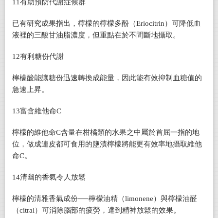
11
有助預防代謝症候群
已有研究成果指出，檸檬的檸檬多酚（Eriocitrin）可降低血
液裡的三酸甘油脂濃度，但重點在於不間斷地攝取。
12
有利糖份代謝
檸檬酸能讓糖份迅速轉換成能量，因此能有效抑制血糖值的
急速上昇。
13
富含維他命C
檸檬的維他命C含量在柑橘類的水果之中屬於首屈一指的地
位，做成連皮都可食用的鹽漬檸檬將能更有效率地攝取維他
命C。
14
清幽的香氣令人放鬆
檸檬的清雅香氣成份──檸檬油精（limonene）與檸檬油醛
（citral）可消除腦部的疲勞，達到精神放鬆的效果。