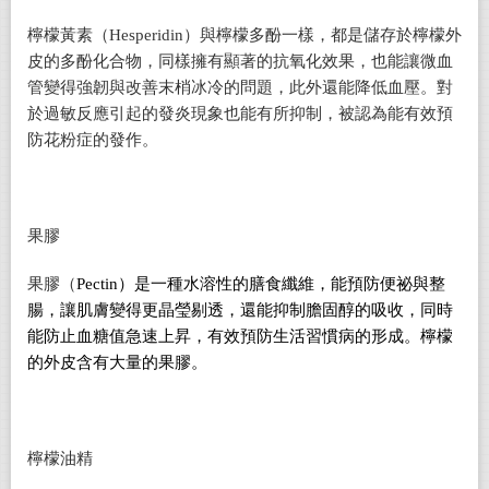
檸檬黃素（Hesperidin）與檸檬多酚一樣，都是儲存於檸檬外
皮的多酚化合物，同樣擁有顯著的抗氧化效果，也能讓微血
管變得強韌與改善末梢冰冷的問題，此外還能降低血壓。對
於過敏反應引起的發炎現象也能有所抑制，被認為能有效預
防花粉症的發作。
果膠
果膠（
Pectin
）是一種水溶性的膳食纖維，能預防便祕與整
腸，讓肌膚變得更晶瑩剔透，還能抑制膽固醇的吸收，同時
能防止血糖值急速上昇，有效預防生活習慣病的形成。檸檬
的外皮含有大量的果膠。
檸檬油精