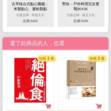
古早味台式點心圖鑑：
野炊－戶外料理完全實
米製點心、澱粉類點
戰BOOK
心，在地惜食智慧與手
出版品牌 : 幸福文化
出版品牌 : 遠足文化
工氣味，作夥呷點心！
定價 $420
定價 $299
選了此商品的人，也選
1
1
扣抵
冊
扣抵
冊