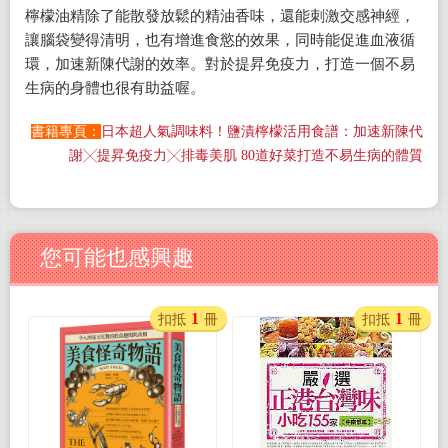
檸檬油精除了能散發放鬆的精油香味，還能刺激交感神經，
讓腦袋變得清明，也有增進食慾的效果，同時能促進血液循
環，加速新陳代謝的效率。對於提昇免疫力，打造一個不易
生病的身體也很有助益喔。
書籍專頁：
日本超人氣調味料！鹽漬檸檬活用食譜：加速新陳代
謝╳提昇免疫力╳排毒美肌
80
道好菜打造不易生病的體質
您可能也感興趣
1
1
扣抵
冊
扣抵
冊