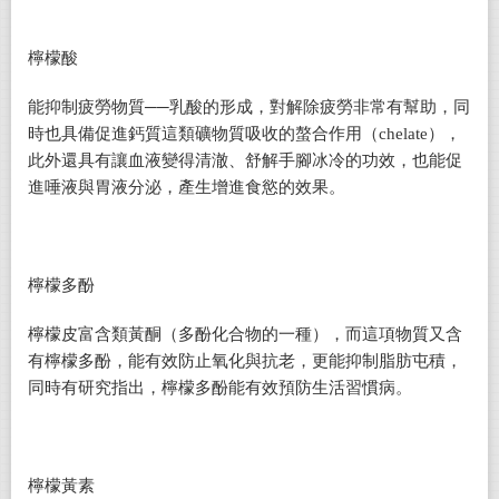
檸檬酸
能抑制疲勞物質──乳酸的形成，對解除疲勞非常有幫助，同
時也具備促進鈣質這類礦物質吸收的螯合作用（chelate），
此外還具有讓血液變得清澈、舒解手腳冰冷的功效，也能促
進唾液與胃液分泌，產生增進食慾的效果。
檸檬多酚
檸檬皮富含類黃酮（多酚化合物的一種），而這項物質又含
有檸檬多酚，能有效防止氧化與抗老，更能抑制脂肪屯積，
同時有研究指出，檸檬多酚能有效預防生活習慣病。
檸檬黃素