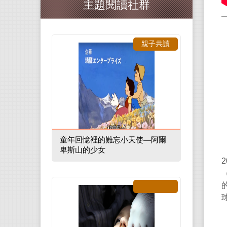
主題閱讀社群
親子共讀
童年回憶裡的難忘小天使—阿爾
卑斯山的少女
2