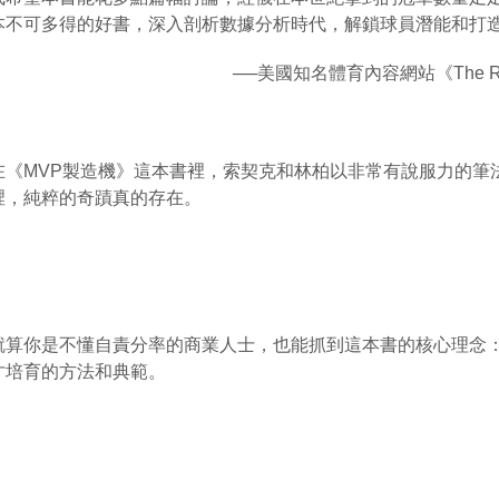
本不可多得的好書，深入剖析數據分析時代，解鎖球員潛能和打
──
美國知名體育內容網站《
The R
在《
MVP
製造機》這本書裡，索契克和林柏以非常有說服力的筆
裡，純粹的奇蹟真的存在。
就算你是不懂自責分率的商業人士，也能抓到這本書的核心理念
才培育的方法和典範。