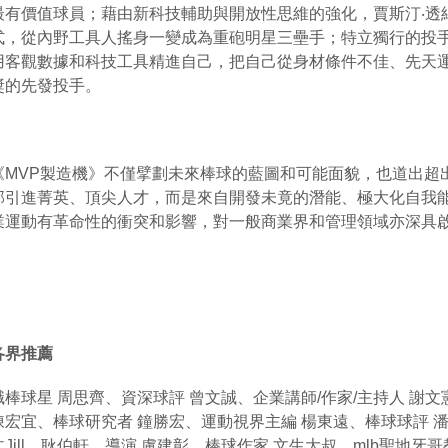
最有價值球員；藉由新科技輔助與開放性思維的強化，賈斯汀
‧
透
式，從內野工具人搖身一變成為重砲明星三壘手；特立獨行的投
用客觀數據和科技工具精進自己，把自己從身材條件不佳、先天
獎的先發投手。
《
MVP
製造機》不僅擘劃未來棒球的藍圖和可能面貌，也道出超
部引進菁英、頂尖人才，而是來自開發未竟的潛能、極大化自我
業運動有革命性的衝突和影響，對一般商業界和管理領域亦深具
各界推薦
職棒球星
周思齊、資深球評
曾文誠、企業講師
/
作家
/
主持人
謝文
陳宏宜、棒球研究者
鐘勝宏、運動視界主編
楊東遠、棒球球評
仁
Jill
、耿伯軒、導演
盧建彰、棒球作家
文生大叔、
mlb
聖地牙哥