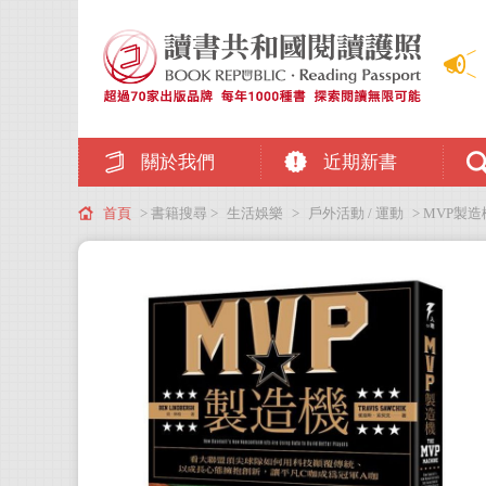
關於我們
近期新書
首頁
> 書籍搜尋 >
生活娛樂
>
戶外活動 / 運動
> MVP