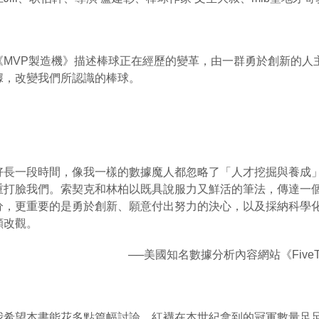
《
MVP
製造機》描述棒球正在經歷的變革，由一群勇於創新的人
據，改變我們所認識的棒球。
好長一段時間，像我一樣的數據魔人都忽略了「人才挖掘與養成
重打臉我們。索契克和林柏以既具說服力又鮮活的筆法，傳達一
分，更重要的是勇於創新、願意付出努力的決心，以及採納科學
顯改觀。
──
美國知名數據分析內容網站《
FiveT
我希望本書能花多點篇幅討論，紅襪在本世紀拿到的冠軍數量足