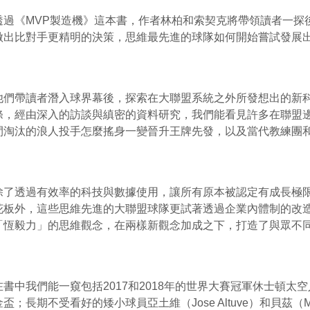
透過《
MVP
製造機》這本書，作者林柏和索契克將帶領讀者一探
做出比對手更精明的決策，思維最先進的球隊如何開始嘗試發展
他們帶讀者潛入球界幕後，探索在大聯盟系統之外所發想出的新
條，經由深入的訪談與縝密的資料研究，我們能看見許多在聯盟
間淘汰的浪人投手怎麼搖身一變晉升王牌先發，以及當代教練團
除了透過有效率的科技與數據使用，讓所有原本被認定有成長極
花板外，這些思維先進的大聯盟球隊更試著透過企業內體制的改
「恆毅力」的思維觀念，在兩樣新觀念加成之下，打造了與眾不
在書中我們能一窺包括
2017
和
2018
年的世界大賽冠軍休士頓太空
金盃；長期不受看好的矮小球員亞土維（
Jose Altuve
）和貝茲（
M