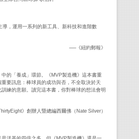
主導，運用一系列的新工具、新科技和進階數
──
《紐約郵報》
」中的「養成」環節。《
MVP
製造機》這本書重
個重要訊息：棒球員的成功與否，不全取決於天
化訓練的意願。讀完這本書，你對棒球的想法會明
hirtyEight
》創辦人暨總編西爾佛（
Nate Silver
）
足是洋基的四倍之多，但《
MVP
製造機》還是一