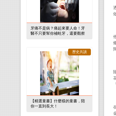
牙痛不是病？痛起來要人命！牙
醫不只要幫你補蛀牙，還要觀察
口腔裡的整體環境
歷史共讀
【精選童書】什麼樣的童書，陪
你一直到長大！