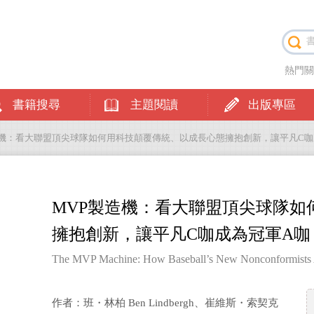
熱門
書籍搜尋
主題閱讀
出版專區
製造機：看大聯盟頂尖球隊如何用科技顛覆傳統、以成長心態擁抱創新，讓平凡C咖
MVP製造機：看大聯盟頂尖球隊如
擁抱創新，讓平凡C咖成為冠軍A咖
The MVP Machine: How Baseball’s New Nonconformists Ar
作者：班・林柏 Ben Lindbergh、崔維斯・索契克