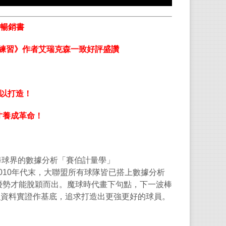
李秉
暢銷書
畢業
目前
練習》作者艾瑞克森一致好評盛讚
帶》
以打造！
電子
才養成革命！
《
Hi
棒球界的數據分析「賽伯計量學」
010
年代末，大聯盟所有球隊皆已搭上數據分析
優勢才能脫穎而出。魔球時代畫下句點，下一波棒
以資料實證作基底，追求打造出更強更好的球員。