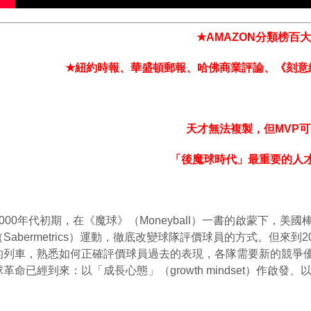
★
AMAZON
分類榜百大
★
紐約時報、華盛頓郵報、哈佛商業評論、《刻意
天才無法複製，但
MVP
可
「後魔球時代」最重要的人
000
年代初期，在《魔球》（
Moneyball
）一書的啟蒙下，美國
（
Sabermetrics
）運動，徹底改變球隊評價球員的方式。但來到
2
的列車，熟悉如何正確評價球員過去的表現，各隊需要新的競爭
球革命已經到來：以「成長心態」（
growth mindset
）作啟發、