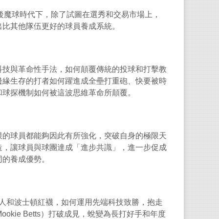
後魔球時代下，除了試圖在選秀和交易市場上，
出比其他隊伍更好的球員養成系統。
科技與革命性手法，如何顛覆傳統的投球和打擊教
邊緣生存的打者如何躍進成全壘打重砲、快要被時
和球探機制如何被這波思維革命所顛覆。
限的球員都能夠因此有所強化，突破自身的極限天
造，讓球員與球團達成「進步共識」，進一步促成
同的養成優勢。
人和波士頓紅襪，如何運用先端科技致勝，抱走
ookie Betts
）打破成見，蛻變為長打好手和年度