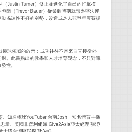
納（
Justin Turner
）修正並進化了自己的打擊模
手包爾（
Trevor Bauer
）從業餘時期就想盡辦法運
運動協調性不好的弱勢，改造成足以競爭年度賽揚
出棒球領域的啟示：成功往往不是來自直接從外
能耐。此書點出的教學和人才培育觀念，不只對職
啟發性。
憲、知名棒球
YouTuber
台南
Josh
、知名體育主播
潘忠韋、美國非營利組織
Give2Asia
亞太經理
張瀞
教士隊台灣區球探
耿伯軒