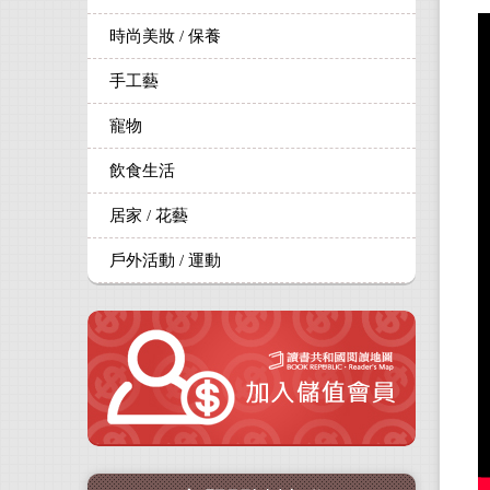
時尚美妝 / 保養
手工藝
寵物
飲食生活
居家 / 花藝
戶外活動 / 運動