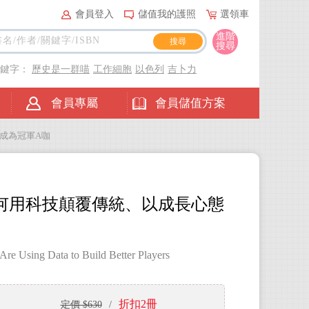
會員登入
儲值我的護照
選領車
進階
搜尋
關鍵字：
歷史是一群喵
工作細胞
以色列
吉卜力
會員專屬
會員儲值方案
成為冠軍A咖
何用科技顛覆傳統、以成長心態
e Using Data to Build Better Players
折扣2冊
定價 $630
/