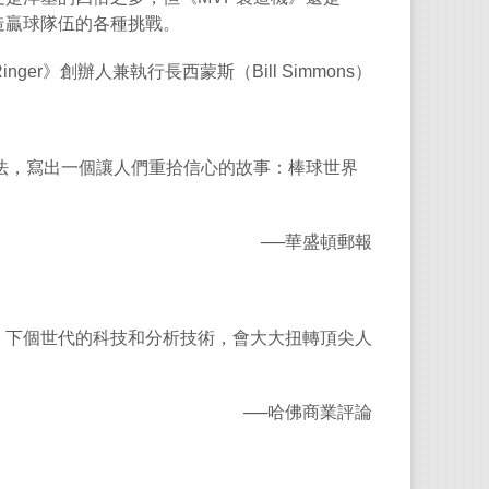
造贏球隊伍的各種挑戰。
inger
》創辦人兼執行長西蒙斯（
Bill Simmons
）
法，寫出一個讓人們重拾信心的故事：棒球世界
──
華盛頓郵報
：下個世代的科技和分析技術，會大大扭轉頂尖人
──
哈佛商業評論