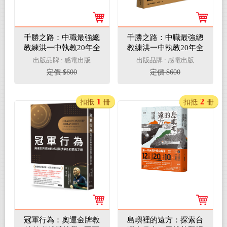
千勝之路：中職最強總
千勝之路：中職最強總
教練洪一中執教20年全
教練洪一中執教20年全
回顧【隨書附贈：首刷
回顧
出版品牌 : 感電出版
出版品牌 : 感電出版
限量千勝紀念手環】
定價 $600
定價 $600
1
2
扣抵
冊
扣抵
冊
冠軍行為：奧運金牌教
島嶼裡的遠方：探索台