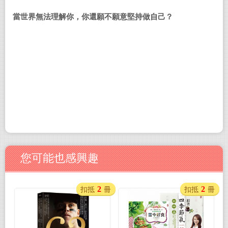
當世界無法理解你，你還願不願意堅持做自己？
您可能也感興趣
2
2
扣抵
冊
扣抵
冊