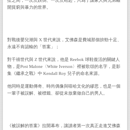
扯之間，一次次跌倒、一次次站起，只為了讓家人與兄弟離
開貧窮與暴力的世界。
對戰後嬰兒潮與 X 世代來說，艾佛森是費城那個拚勁十足、
永遠不肯認輸的「答案」；
對千禧世代與 Z 世代來說，他是 Reebok 球鞋復活的關鍵人
物，是Post Malone〈White Iverson〉裡被歌頌的名字，是影
集《繼承之戰》中 Kendall Roy 兒子的命名來源。
他同時是運動傳奇、時尚偶像與嘻哈文化的繆思，也是一個
一輩子被誤解、被標籤、卻從未放棄做自己的男人。
《被誤解的答案》拉開幕布，讓讀者第一次真正走進艾佛森