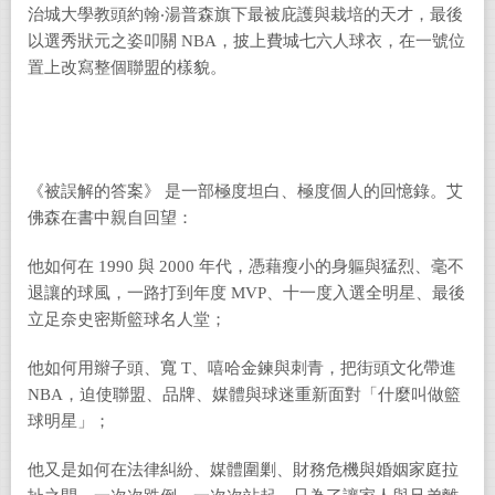
治城大學教頭約翰‧湯普森旗下最被庇護與栽培的天才，最後
以選秀狀元之姿叩關 NBA，披上費城七六人球衣，在一號位
置上改寫整個聯盟的樣貌。
《被誤解的答案》 是一部極度坦白、極度個人的回憶錄。艾
佛森在書中親自回望：
他如何在 1990 與 2000 年代，憑藉瘦小的身軀與猛烈、毫不
退讓的球風，一路打到年度 MVP、十一度入選全明星、最後
立足奈史密斯籃球名人堂；
他如何用辮子頭、寬 T、嘻哈金鍊與刺青，把街頭文化帶進
NBA，迫使聯盟、品牌、媒體與球迷重新面對「什麼叫做籃
球明星」；
他又是如何在法律糾紛、媒體圍剿、財務危機與婚姻家庭拉