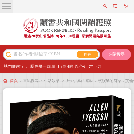
關於我們
近期新書
書籍搜尋
進階搜尋
主題閱讀
熱門關鍵字：
歷史是一群喵
工作細胞
以色列
吉卜力
出版專區
首頁
> 書籍搜尋 >
生活娛樂
>
戶外活動 / 運動
> 被誤解的答案：艾倫‧
會員專屬
艾佛森的叛逆人生與真實告白
會員儲值方案