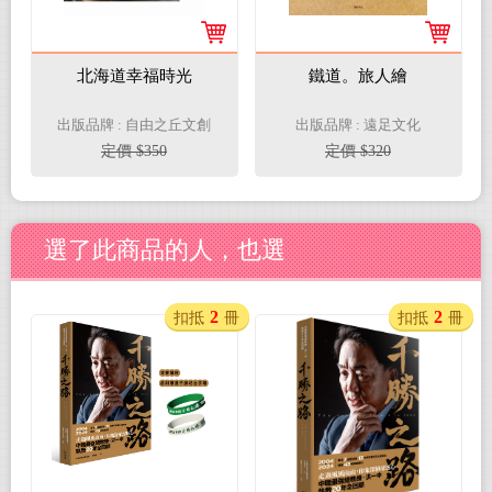
北海道幸福時光
鐵道。旅人繪
出版品牌 : 自由之丘文創
出版品牌 : 遠足文化
定價 $350
定價 $320
選了此商品的人，也選
2
2
扣抵
冊
扣抵
冊