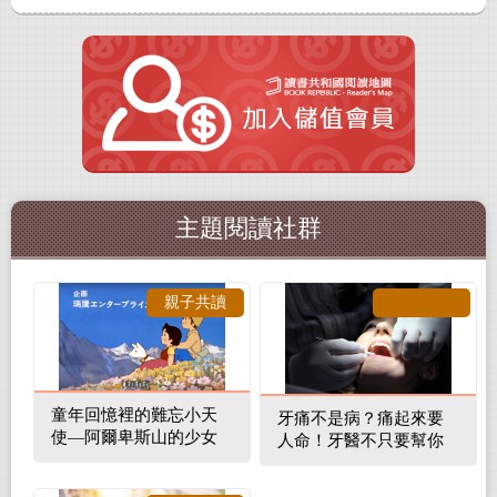
主題閱讀社群
親子共讀
童年回憶裡的難忘小天
牙痛不是病？痛起來要
使—阿爾卑斯山的少女
人命！牙醫不只要幫你
補蛀牙，還要觀察口腔
裡的整體環境