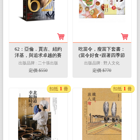
62：亞倫．賈吉、紐約
吃當令，瘦當下套書：
洋基，與追求卓越的賽
(當令好食+跟著四季節
季（2024美國聯盟年度
氣一起瘦)
出版品牌 : 二十張出版
出版品牌 : 野人文化
MVP燙金進化版）
定價 $550
定價 $770
1
1
扣抵
冊
扣抵
冊