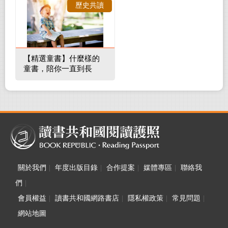
歷史共讀
【精選童書】什麼樣的
童書，陪你一直到長
大！
關於我們
|
年度出版目錄
|
合作提案
|
媒體專區
|
聯絡我
們
|
會員權益
|
讀書共和國網路書店
|
隱私權政策
|
常見問題
|
網站地圖