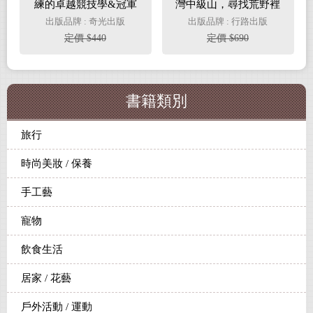
練的卓越競技學&冠軍
灣中級山，尋找荒野裡
育才術
的最後一片祕境
出版品牌 : 奇光出版
出版品牌 : 行路出版
定價 $440
定價 $690
書籍類別
旅行
時尚美妝 / 保養
手工藝
寵物
飲食生活
居家 / 花藝
戶外活動 / 運動