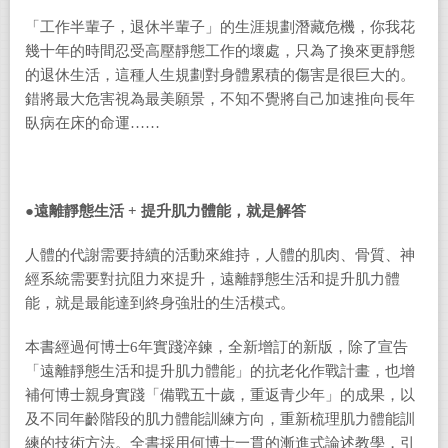
「工作半輩子，退休半輩子」的生涯規劃潛藏危機，你我花
幾十年的時間忍受高壓靜態工作的壞處，只為了換來更靜態
的退休生活，這種人生規劃對身體累積的傷害是很巨大的。
錯將最大危害視為最美願景，不知不覺將自己加速推向長年
臥病在床的命運……
●
遠離靜態生活
+
提升肌力體能，就是解答
人體的代謝需要持續的活動來維持，人體的肌肉、骨質、神
經系統需要對抗阻力來提升，遠離靜態生活和提升肌力體
能，就是最能達到終身強壯的生活模式。
本書經過何博士6年實踐淬鍊，全新增訂的新版，除了宣告
「遠離靜態生活和提升肌力體能」的抗老化作戰計畫，也增
補何博士親身實踐「備戰五十歲，重返青少年」的成果，以
及不同年齡階段的肌力體能訓練方向，重新梳理肌力體能訓
練的技術方法。全書採用何博士一貫的漸進式論述教學，引