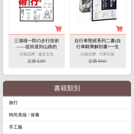
三浦雄一郎の步行技術
自行車聖經系列二書(自
——從街道到山路的
行車騎乘解剖書+一生
「步行訓練＆裝備術」
的自行車計畫)
出版品牌 : 遠足文化
出版品牌 : 大家出版
定價 $280
定價 $840
書籍類別
旅行
時尚美妝 / 保養
手工藝