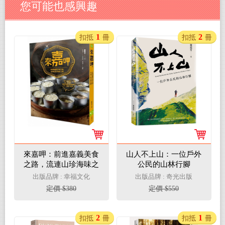
您可能也感興趣
1
2
扣抵
冊
扣抵
冊
來嘉呷：前進嘉義美食
山人不上山：一位戶外
之路，流連山珍海味之
公民的山林行腳
鄉
出版品牌 : 幸福文化
出版品牌 : 奇光出版
定價 $380
定價 $550
2
1
扣抵
冊
扣抵
冊