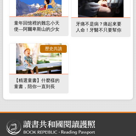
童年回憶裡的難忘小天
牙痛不是病？痛起來要
使—阿爾卑斯山的少女
人命！牙醫不只要幫你
補蛀牙，還要觀察口腔
裡的整體環境
歷史共讀
【精選童書】什麼樣的
童書，陪你一直到長
大！