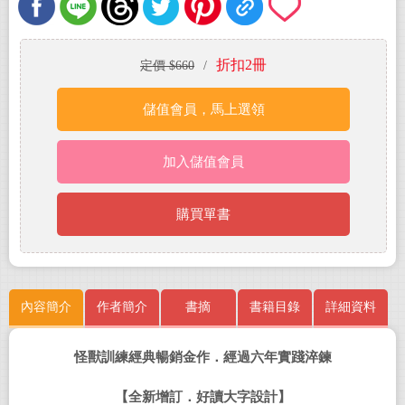
折扣2冊
定價 $660
/
儲值會員，馬上選領
加入儲值會員
購買單書
內容簡介
作者簡介
書摘
書籍目錄
詳細資料
怪獸訓練經典暢銷金作．經過六年實踐淬鍊
【全新增訂．好讀大字設計】