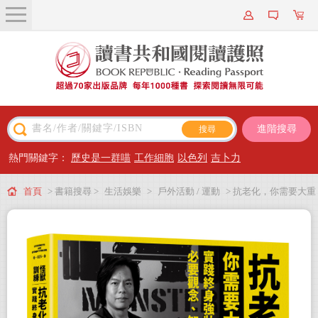
關於我們
近期新書
書籍搜尋
進階搜尋
主題閱讀
熱門關鍵字：
歷史是一群喵
工作細胞
以色列
吉卜力
出版專區
首頁
> 書籍搜尋 >
生活娛樂
>
戶外活動 / 運動
> 抗老化，你需要大重
會員專屬
量訓練【全新增訂】：實踐終身強壯的必要觀念、知識和技術
會員儲值方案