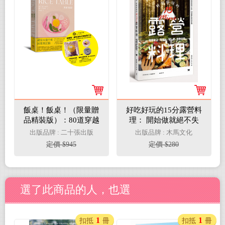
飯桌！飯桌！（限量贈
好吃好玩的15分露營料
品精裝版）：80道穿越
理： 開始做就絕不失
5000英里記憶的韓料理
敗！ 54道露營私房料理
出版品牌 : 二十張出版
出版品牌 : 木馬文化
食譜
定價 $945
定價 $280
選了此商品的人，也選
1
1
扣抵
冊
扣抵
冊