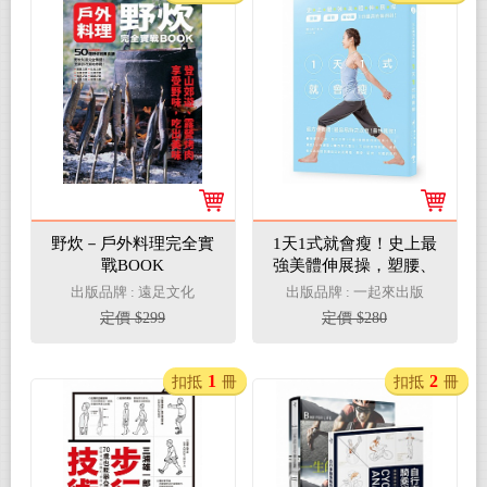
野炊－戶外料理完全實
1天1式就會瘦！史上最
戰BOOK
強美體伸展操，塑腰、
提臀、瘦小腹1分鐘真
出版品牌 : 遠足文化
出版品牌 : 一起來出版
的做得到！
定價 $299
定價 $280
1
2
扣抵
冊
扣抵
冊