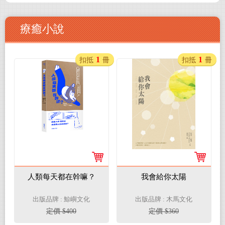
療癒小說
1
1
扣抵
冊
扣抵
冊
人類每天都在幹嘛？
我會給你太陽
出版品牌 : 鯨嶼文化
出版品牌 : 木馬文化
定價 $400
定價 $360