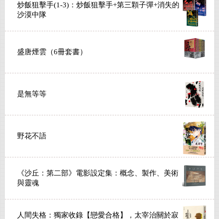
炒飯狙擊手(1-3)：炒飯狙擊手+第三顆子彈+消失的
沙漠中隊
盛唐煙雲（6冊套書）
是無等等
野花不語
《沙丘：第二部》電影設定集：概念、製作、美術
與靈魂
人間失格：獨家收錄【戀愛合格】，太宰治關於寂