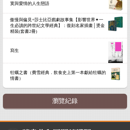
寞與愛情的人生戀語
傲慢與偏見+莎士比亞戲劇故事集【影響世界✦一
生必讀的跨世紀文學經典】：復刻名家插畫│燙金
精裝(套書2冊)
寫生
牡蠣之書（費雪經典．飲食史上第一本獻給牡蠣的
情書）
瀏覽紀錄