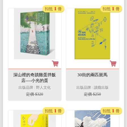
1
1
扣抵
冊
扣抵
冊
深山裡的奇蹟雞蛋拌飯
30街的兩匹斑馬
店----小光的蛋
出版品牌 : 野人文化
出版品牌 : 讀癮出版
定價 $320
定價 $250
1
1
扣抵
冊
扣抵
冊