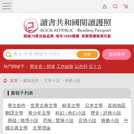
關於我們
近期新書
書籍搜尋
進階搜尋
主題閱讀
熱門關鍵字：
歷史是一群喵
工作細胞
以色列
吉卜力
出版專區
首頁
> 書籍搜尋 >
文學小說
> 療癒小說
會員專屬
書籍子列表
會員儲值方案
華文創作
世界古典文學
歐美文學
日本文學
其他地區
翻譯文學
青少年文學
科幻 / 奇幻小說
歷史 / 武俠小說
懸疑 / 推理小說
恐怖 / 驚悚小說
言情小說
療癒小說
中
國古典文學
文學理論