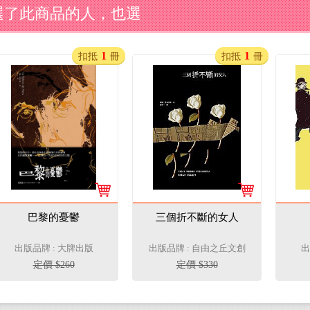
選了此商品的人，也選
1
1
扣抵
冊
扣抵
冊
巴黎的憂鬱
三個折不斷的女人
出版品牌 : 大牌出版
出版品牌 : 自由之丘文創
出
定價 $260
定價 $330