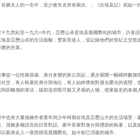
「在猶太人的一生中，至少會失去所有兩次。」《出埃及記》宛如一
從十九世紀至一九六○年代，亞歷山卓是埃及最國際化的城市，許多
在埃及亞歷山卓的生活面貌，豐富而迷人，並記錄他們於世紀之交抵
折磨的失落。
故事從一位性格張揚、身分多變的舅公寫起，逐步展開一幅橫跨數個
衷社交，有人執著於身分與地位，有人始終懷抱對過去榮光的迷戀，
默與距離感的筆法，描寫這些既可親又矛盾的人物，使家族史的各個
書中也有大量描繪作者童年與少年時期在埃及亞歷山大的生活場景：
道、混雜多種語言的日常對話、家中長輩對身分與禮節的執著，以及
得以親身走入一座曾經高度國際化、如今卻已消逝的城市。