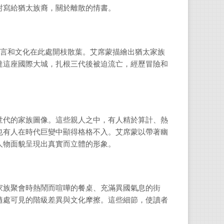
Lit
封寫給猶太族裔，關於離散的情書。
奏曲》
語言和文化在此處開枝散葉。艾席蒙描繪出猶太家族
李仲
達這座國際大城，扎根三代後被迫流亡，經歷冒險和
文藻
《餘興
世代的家族圖像。這些親人之中，有人精於算計、熱
也有人在時代巨變中顯得格格不入。艾席蒙以帶著幽
人物面貌呈現出真實而立體的形象。
家族聚會時熱鬧而喧嘩的餐桌、充滿異國氣息的街
隨處可見的階級差異與文化摩擦。這些細節，使讀者