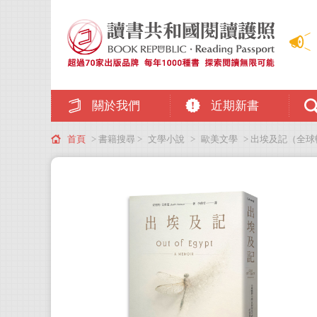
關於我們
近期新書
首頁
> 書籍搜尋 >
文學小說
>
歐美文學
> 出埃及記（全