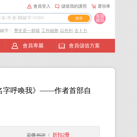
會員登入
儲值我的護照
選領車
進階
搜尋
關鍵字：
歷史是一群喵
工作細胞
以色列
吉卜力
會員專屬
會員儲值方案
名字呼喚我》——作者首部自
折扣2冊
定價 $620
/