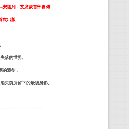
—安德列．艾席蒙首部自傳
安德
首次出版
19
19
，
教於紐
與失落的世界。
應的遷徙，
艾席
徙、歸
代消失前所留下的最後身影。
他的
對人
＝＝＝＝＝＝＝＝＝＝＝
199
家族往