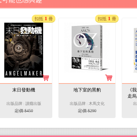
1
1
扣抵
冊
扣抵
冊
末日發動機
地下室的黑豹
《我
走烏
出版品牌 : 讀癮出版
出版品牌 : 木馬文化
出
定價 $450
定價 $290