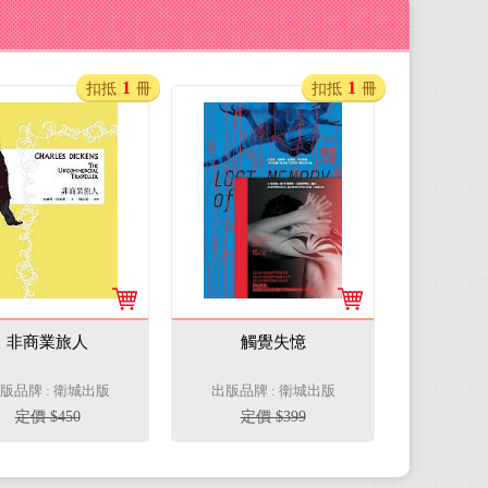
1
1
扣抵
冊
扣抵
冊
非商業旅人
觸覺失憶
版品牌 : 衛城出版
出版品牌 : 衛城出版
定價 $450
定價 $399