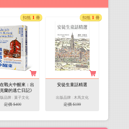
1
1
扣抵
冊
扣抵
冊
在戰火中醒來：出
安徒生童話精選
克蘭的逃亡日記》
版品牌 : 菓子文化
出版品牌 : 木馬文化
定價 $400
定價 $199