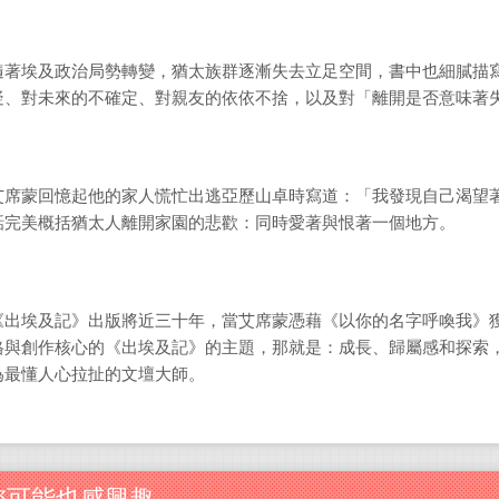
隨著埃及政治局勢轉變，猶太族群逐漸失去立足空間，書中也細膩描
疑、對未來的不確定、對親友的依依不捨，以及對「離開是否意味著
艾席蒙回憶起他的家人慌忙出逃亞歷山卓時寫道：「我發現自己渴望
話完美概括猶太人離開家園的悲歡：同時愛著與恨著一個地方。
《出埃及記》出版將近三十年，當艾席蒙憑藉《以你的名字呼喚我》
格與創作核心的《出埃及記》的主題，那就是：成長、歸屬感和探索
為最懂人心拉扯的文壇大師。
您可能也感興趣