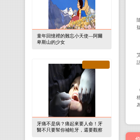
童年回憶裡的難忘小天使—阿爾
卑斯山的少女
牙痛不是病？痛起來要人命！牙
醫不只要幫你補蛀牙，還要觀察
口腔裡的整體環境