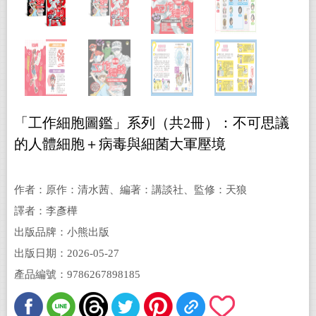
「工作細胞圖鑑」系列（共2冊）：不可思議
的人體細胞＋病毒與細菌大軍壓境
作者：原作：清水茜、編著：講談社、監修：天狼
星編輯部；工作細胞製作委員會、醫療監修：原田
譯者：李彥樺
知幸（醫療法人光會 Park 醫院院長）、審訂：陳敬
出版品牌：小熊出版
倫（橙安親子診所院長）
出版日期：2026-05-27
產品編號：9786267898185