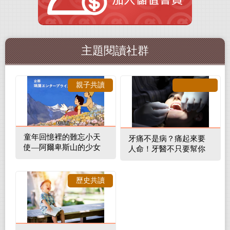
主題閱讀社群
親子共讀
童年回憶裡的難忘小天
牙痛不是病？痛起來要
使—阿爾卑斯山的少女
人命！牙醫不只要幫你
補蛀牙，還要觀察口腔
裡的整體環境
歷史共讀