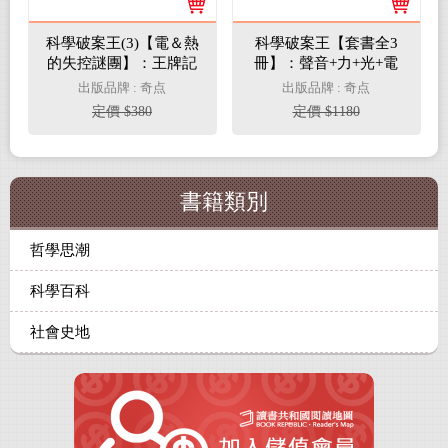
科學破案王(3)【電＆熱
科學破案王【套書全3
的失控謎團】：王牌記
冊】：聲音+力+光+電
者臥底出勤中！(懂點科
+熱，獨家頭條大公
出版品牌 : 奇点
出版品牌 : 奇点
學超神氣！)
開！(懂點科學就是超級
定價 $380
定價 $1180
有用！)
書籍類別
哲學思潮
科學百科
社會史地