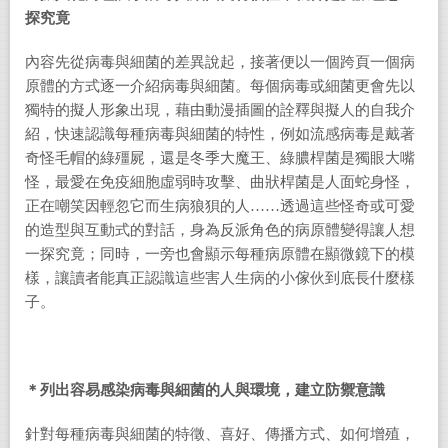
探究竟
內容先從病毒與細菌的差異說起，接著便以一個跨頁一個病
原體的方式逐一介紹病毒與細菌。每個病毒或細菌更會先以
獨特的擬人形象出現，藉由動漫插圖的詮釋與擬人的自我介
紹，快速認識每種病毒與細菌的特性，例如流感病毒是戴著
奇怪毛帽的綠殭屍，還是冬季大魔王、綠膿桿菌是獨眼大嘴
怪，最愛在免疫細胞虛弱時攻擊、曲狀桿菌是人面蛇身怪，
正在嘲笑因輕忽它而生病狼狽的人……透過這些怪奇或可愛
的造型與互動式的對話，身為反派角色的病原體變得讓人想
一探究竟；同時，一旁也會顯示每種病原體在顯微鏡下的模
樣，讓讀者能真正認識這些害人生病的小傢伙到底長什麼樣
子。
＊列出容易感染病毒與細菌的人與環境，建立防禦意識
針對每種病毒與細菌的特徵、喜好、傳播方式、如何增殖，