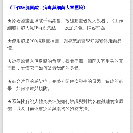
《工作細胞圖鑑：病毒與細菌大軍壓境》
★原著漫畫全球破千萬銷售、改編動畫破億人觀看，《工作
細胞》超人氣IP再次集結！「反派角色」陣容堅強！
★使用超過200張動畫插圖，讓專業的醫學知識變得淺顯易
懂。
★從病原體入侵身體的角度，揭開病毒、細菌與寄生蟲的真
面目，看懂它們如何破壞我們的身體。
★結合常見的感染症，完整介紹疾病發生的原因、造成的結
果、如何治療與預防。
★系統性解說人體免疫細胞如何辨識與對抗各種難纏的病原
體，以及目前依靠疫苗與藥物的預防方法。