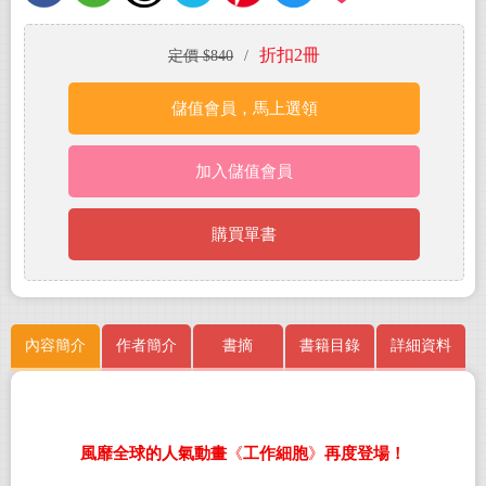
折扣2冊
定價 $840
/
儲值會員，馬上選領
加入儲值會員
購買單書
內容簡介
作者簡介
書摘
書籍目錄
詳細資料
風靡全球的人氣動畫
《
工作細胞
》
再度登場！