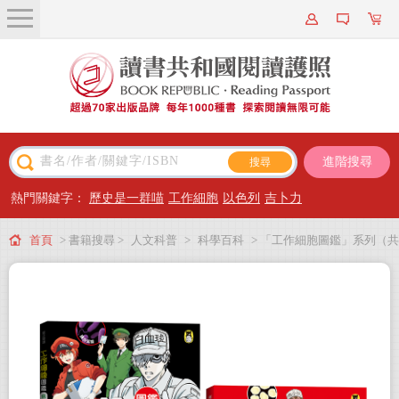
關於我們
近期新書
書籍搜尋
進階搜尋
主題閱讀
熱門關鍵字：
歷史是一群喵
工作細胞
以色列
吉卜力
出版專區
首頁
> 書籍搜尋 >
人文科普
>
科學百科
> 「工作細胞圖鑑」系列（共
會員專屬
2冊）：不可思議的人體細胞＋病毒與細菌大軍壓境
會員儲值方案