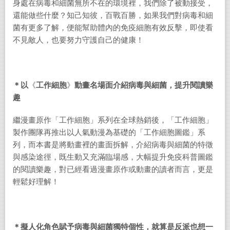
身處在病毒和細菌無所不在的環境裡，我們除了被動接受，
還能做些什麼？知己知彼，百戰百勝，如果我們對病毒和細
菌有更多了解，便能幫助體內的免疫細胞有效反擊，即使看
不見敵人，也要努力守護自己的健康！
＊
以
《
工作細胞
》
動畫
名場面
介紹病毒與細菌，提升閱讀樂
趣
繼漫畫原作「工作細胞」系列在全球熱銷後，「工作細胞」
製作團隊再推出以人氣動漫為基礎的「工作細胞圖鑑」系
列，而本書是將動畫裡的畫面拆解，介紹病毒與細菌的特徵
與感染途徑，既生動又充滿臨場感，大幅提升免疫科普圖鑑
的閱讀樂趣，對已經看過漫畫原作或動畫的讀者而言，更是
輕鬆好理解！
＊擬人化角色賦予病毒與細菌獨特個性，就算是反派也想一