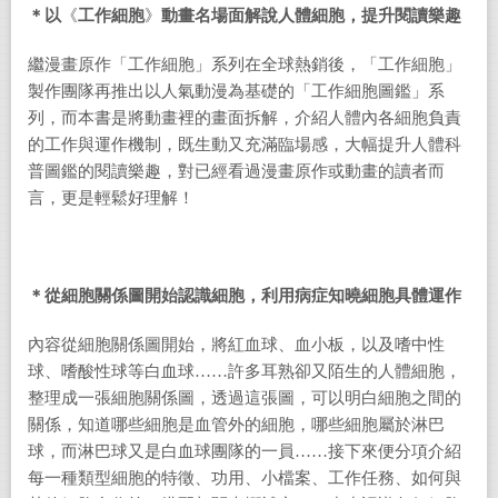
＊
以
《
工作細胞
》
動畫名場面解說人體細胞，提升閱讀樂趣
繼漫畫原作「工作細胞」系列在全球熱銷後，「工作細胞」
製作團隊再推出以人氣動漫為基礎的「工作細胞圖鑑」系
列，而本書是將動畫裡的畫面拆解，介紹人體內各細胞負責
的工作與運作機制，既生動又充滿臨場感，大幅提升人體科
普圖鑑的閱讀樂趣，對已經看過漫畫原作或動畫的讀者而
言，更是輕鬆好理解！
＊從細胞關係圖開始認識細胞，利用病症知曉細胞具體運作
內容從細胞關係圖開始，將紅血球、血小板，以及嗜中性
球、嗜酸性球等白血球……許多耳熟卻又陌生的人體細胞，
整理成一張細胞關係圖，透過這張圖，可以明白細胞之間的
關係，知道哪些細胞是血管外的細胞，哪些細胞屬於淋巴
球，而淋巴球又是白血球團隊的一員……接下來便分項介紹
每一種類型細胞的特徵、功用、小檔案、工作任務、如何與