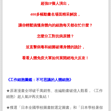
超強
IP
擬人演出，
400
多幅動畫名場面精采解說，
讓你輕鬆搞懂身體內的細胞每天都在忙什麼？
怎麼分工對抗病原體？
並直擊病毒和細菌破壞身體的詭計，
看看人體免疫大軍如何展開絕地大反攻！
《工作細胞圖鑑：不可思議的人體細胞》
★原著漫畫全球破千萬銷售、改編動畫破億人觀看，《工作
細胞》超人氣IP再次集結！
★獲選「日本全國學校圖書館選定圖書」和「日本學校暑假