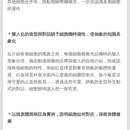
其他細胞合作等，搭配相關專欄補充，一步步認識各個細胞
的運作。
＊擬人化的造型與對話賦予細胞獨特個性，使抽象的知識具
象化
在介紹各個細胞的職責之前，每個細胞都會先以獨特的擬人
形象出現，藉由動漫插圖的詮釋與擬人的自我介紹，快速認
識每個細胞的特性，例如紅血球是勤奮有朝氣的氣體快遞
員、白血球是外表冷面內心盡責的細菌防衛兵、血小板是活
潑可愛的止血急救員……透過這些可愛、帥氣的造型與互動
式的對話，細胞變得讓人想一探究竟。
＊以病原體與病症為實例，說明細胞如何對抗，保衛身體健
康