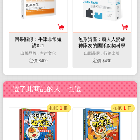
因果關係：牛津非常短
無形資產：將人人變成
講021
神隊友的團隊默契科學
出版品牌 : 左岸文化
出版品牌 : 行路出版
定價 $400
定價 $430
選了此商品的人，也選
1
1
扣抵
冊
扣抵
冊