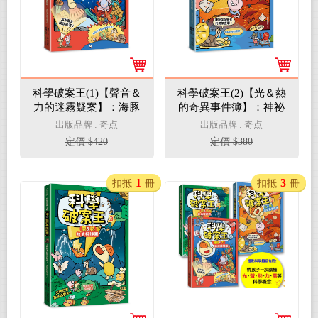
科學破案王(1)【聲音＆
科學破案王(2)【光＆熱
力的迷霧疑案】：海豚
的奇異事件簿】：神祕
醫生誤診風波！(懂點科
深海微光的現象直擊！
出版品牌 : 奇点
出版品牌 : 奇点
學就是這麼有用！)
(懂點科學就是帥！)
定價 $420
定價 $380
1
3
扣抵
冊
扣抵
冊