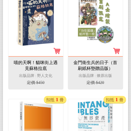
喵的天啊！貓咪街上遇
金門衛生兵的日子（首
見蘇格拉底
刷紙杯墊贈品版）
出版品牌 : 野人文化
出版品牌 : 燎原出版
定價 $450
定價 $420
1
1
扣抵
冊
扣抵
冊