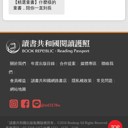
【精選童書】什麼樣的
童書，陪你一直到長
大！
關於我們
|
年度出版目錄
|
合作提案
|
媒體專區
|
聯絡我
們
|
會員權益
|
讀書共和國網路書店
|
隱私權政策
|
常見問題
|
網站地圖
@otf3170w
「讀書共和國出版集團版權所有」©2016 Bookrep All Rights Reserved.