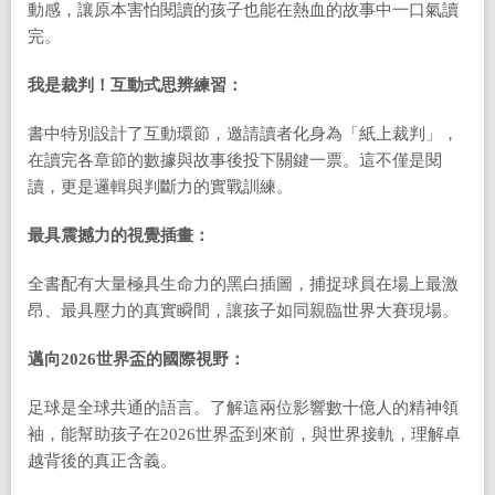
動感，讓原本害怕閱讀的孩子也能在熱血的故事中一口氣讀
完。
我是裁判！互動式思辨練習：
書中特別設計了互動環節，邀請讀者化身為「紙上裁判」，
在讀完各章節的數據與故事後投下關鍵一票。這不僅是閱
讀，更是邏輯與判斷力的實戰訓練。
最具震撼力的視覺插畫：
全書配有大量極具生命力的黑白插圖，捕捉球員在場上最激
昂、最具壓力的真實瞬間，讓孩子如同親臨世界大賽現場。
邁向
2026
世界盃的國際視野：
足球是全球共通的語言。了解這兩位影響數十億人的精神領
袖，能幫助孩子在2026世界盃到來前，與世界接軌，理解卓
越背後的真正含義。