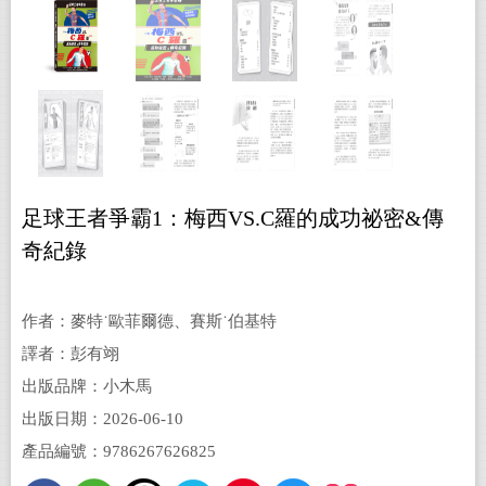
足球王者爭霸1：梅西VS.C羅的成功祕密&傳
奇紀錄
作者：麥特˙歐菲爾德、賽斯˙伯基特
譯者：彭有翊
出版品牌：小木馬
出版日期：2026-06-10
產品編號：9786267626825