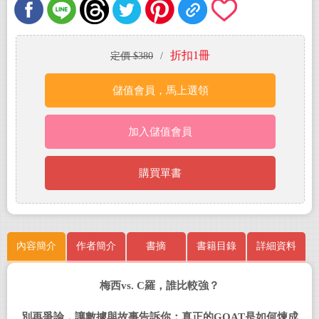
折扣1冊
定價 $380
/
儲值會員，馬上選領
加入儲值會員
購買單書
內容簡介
作者簡介
書摘
書籍目錄
詳細資料
梅西
vs. C
羅，誰比較強？
別再爭論，讓數據與故事告訴你：真正的
GOAT
是如何煉成