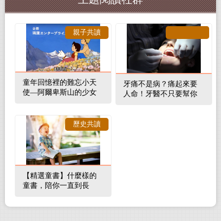
親子共讀
童年回憶裡的難忘小天
牙痛不是病？痛起來要
使—阿爾卑斯山的少女
人命！牙醫不只要幫你
補蛀牙，還要觀察口腔
裡的整體環境
歷史共讀
【精選童書】什麼樣的
童書，陪你一直到長
大！