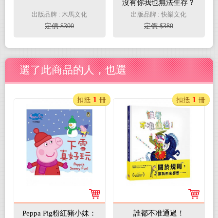
沒有你我也無法生存？
出版品牌 : 木馬文化
出版品牌 : 快樂文化
定價 $300
定價 $380
選了此商品的人，也選
1
1
扣抵
冊
扣抵
冊
Peppa Pig粉紅豬小妹：
誰都不准通過！