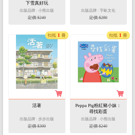
下雪真好玩
出版品牌 : 小熊出版
出版品牌 : 字畝文化
定價 $240
定價 $280
1
1
扣抵
冊
扣抵
冊
活著
Peppa Pig粉紅豬小妹：
尋找彩蛋
出版品牌 : 步步出版
出版品牌 : 小熊出版
定價 $300
定價 $240