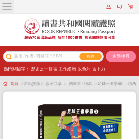
關於我們
近期新書
書籍搜尋
進階搜尋
主題閱讀
熱門關鍵字：
歷史是一群喵
工作細胞
以色列
吉卜力
出版專區
首頁
> 書籍搜尋 >
親子共享
>
圖畫書 / 繪本
> 足球王者爭霸1：梅西
會員專屬
VS.C羅的成功祕密&傳奇紀錄
會員儲值方案