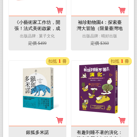
《小藝術家工作坊，開
袖珍動物園4：探索臺
張！法式美術啟蒙，成
灣大冒險（限量臺灣地
功燃起你的畫畫夢》(中
理大挑戰翻翻卡）
出版品牌 : 菓子文化
出版品牌 : 晴好出版
文版獨家附贈創意練習
定價 $499
定價 $360
卡共兩款)
1
1
扣抵
冊
扣抵
冊
銀狐多米諾
有趣到睡不著的演化：