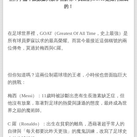
的！
在足球世界裡，GOAT（Greatest Of All Time，史上最強）是
所有球員夢寐以求的最高榮耀。而當今最接近這個稱號的兩
位傳奇，莫過於梅西與C羅。
但你知道嗎？這兩位制霸球壇的王者，小時候也曾面臨巨大
的挑戰：
梅西（Messi）：11歲時被診斷出患有生長激素缺乏症，但
他沒有放棄，靠著對足球的熱愛與謙遜的態度，最終成為世
界之巔的魔術師。
C 羅（Ronaldo）：出生在貧窮的離島，憑藉著超乎常人的
自律與「每天都要比昨天更強」的魔鬼訓練，改寫了足球史