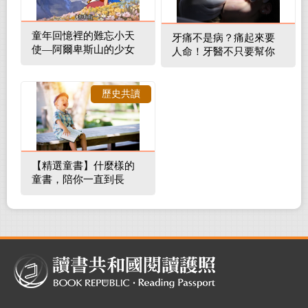
童年回憶裡的難忘小天
牙痛不是病？痛起來要
使—阿爾卑斯山的少女
人命！牙醫不只要幫你
補蛀牙，還要觀察口腔
裡的整體環境
歷史共讀
【精選童書】什麼樣的
童書，陪你一直到長
大！