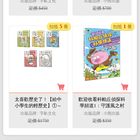
出版品牌 : 字畝文化
出版品牌 : 小熊出版
體產物＋2.發燒、體
定價 $450
定價 $700
臭、咳嗽……36種無形
的人體產物
5
1
扣抵
冊
扣抵
冊
太喜歡歷史了！【給中
歡迎收看科帕丘偵探科
小學生的輕歷史】①～
學頻道1：守護風之村
⑤：從原始時代到魏晉
的生態界
出版品牌 : 字畝文化
出版品牌 : 小熊出版
南北朝
定價 $1750
定價 $350