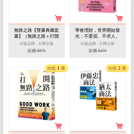
無路之路【雙書典藏套
學會理財，世界開始發
書】（無路之路＋打開
光：不委屈、不求人、
無路之路）
不盲從～從零基礎開始
出版品牌 : 大牌出版
出版品牌 : 大牌出版
妳的「經濟獨立」之路
定價 $870
定價 $450
1
2
扣抵
冊
扣抵
冊