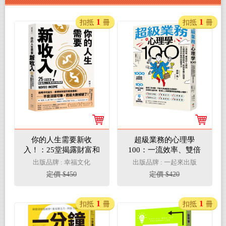
1
1
扣抵
冊
扣抵
冊
你的人生需要新收
超級業務的心理學
入！：25堂揭露財富和
100：一流效率、雙倍
人生真相的商業洞察
好人緣到三級跳的業績
出版品牌 : 幸福文化
出版品牌 : 一起來出版
課，用51分的勇氣，專
獎金，低調掌握心理學
定價 $450
定價 $420
心快樂發展自己！
全方位升級你的競爭力
1
1
扣抵
冊
扣抵
冊