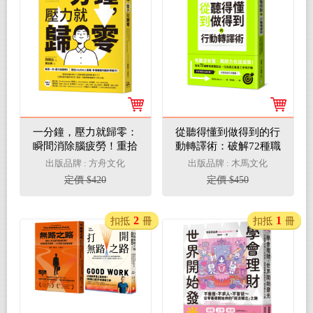
一分鐘，壓力就歸零：
從聽得懂到做得到的行
瞬間消除腦疲勞！重拾
動轉譯術：破解72種職
專注力、判斷力與行動
場模糊說法，化為真正
出版品牌 : 方舟文化
出版品牌 : 木馬文化
力
推進工作的行動
定價 $420
定價 $450
2
1
扣抵
冊
扣抵
冊