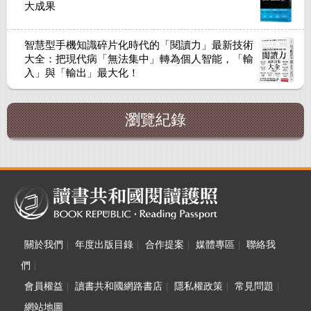
大成果
智慧型手機知識碎片化時代的「閱讀力」最新技術
大全：把現代病「無法集中」轉為個人智能，「輸
入」與「輸出」最大化！
瀏覽紀錄
關於我們
|
年度出版目錄
|
合作提案
|
媒體專區
|
聯絡我
們
|
會員權益
|
讀書共和國網路書店
|
隱私權政策
|
常見問題
|
網站地圖