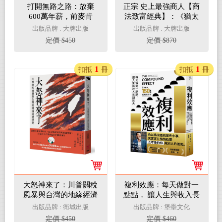
打開無路之路：放棄
正宗 史上最強商人【商
600萬年薪，前麥肯
法致富經典】：《猶太
錫、BCG顧問的職涯覺
商法》＋《伊藤忠商
出版品牌 : 大牌出版
出版品牌 : 大牌出版
醒，重新定義屬於你的
法》
定價 $450
定價 $870
「好工作」，找到真正
值得投入的人生
1
1
扣抵
冊
扣抵
冊
大怒神來了：川普關稅
複利效應：每天做對一
風暴與台灣的地緣經濟
點點， 讓人生與收入長
時刻
期放大【全球暢銷150
出版品牌 : 衛城出版
出版品牌 : 堡壘文化
萬冊・經典新修版】
定價 $450
定價 $460