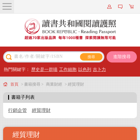
關於我們
近期新書
書籍搜尋
進階搜尋
主題閱讀
熱門關鍵字：
歷史是一群喵
工作細胞
以色列
吉卜力
出版專區
首頁
> 書籍搜尋 >
商業財經
> 經貿理財
會員專屬
書籍子列表
會員儲值方案
行銷企管
經貿理財
經貿理財