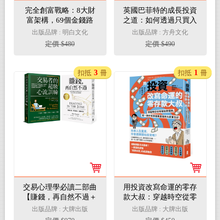
完全創富戰略：8大財
英國巴菲特的成長投資
富架構，69個金錢路
之道：如何透過只買入
徑，從認知，到實作，
好公司持續獲利？揭穿
出版品牌 : 明白文化
出版品牌 : 方舟文化
逆轉你的財富之路
股市謬誤、辨識高品質
定價 $480
定價 $490
公司，實現長期卓越回
報的投資策略。
3
1
扣抵
冊
扣抵
冊
交易心理學必讀二部曲
用投資改寫命運的零存
【賺錢，再自然不過＋
款大叔：穿越時空從零
交易者的超級心流訓
開始學理財，從一無所
出版品牌 : 大牌出版
出版品牌 : 大牌出版
練】
有到億萬富翁的大叔重