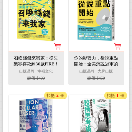
召喚錢錢來我家：從失
你的影響力，從說重點
業零存款到30歲FIRE！
開始：全美演說冠軍的
以斷捨離原則重整生活
精準表達術，帶你一句
出版品牌 : 幸福文化
出版品牌 : 大牌出版
和財務的全方位創富提
話說服、一開口聚焦，
定價 $400
定價 $450
案
讓人聽懂、記住，更願
意行動！
2
1
扣抵
冊
扣抵
冊