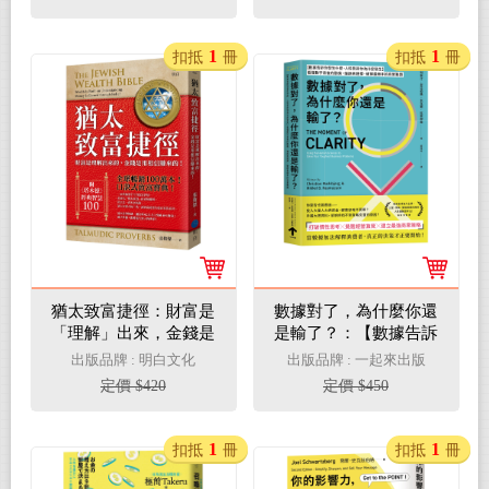
1
1
扣抵
冊
扣抵
冊
猶太致富捷徑：財富是
數據對了，為什麼你還
「理解」出來，金錢是
是輸了？：【數據告訴
用「相信」賺來的！
你發生什麼，人性告訴
出版品牌 : 明白文化
出版品牌 : 一起來出版
【全球暢銷100萬本，
你為什麼發生】看懂數
定價 $420
定價 $450
口訣式致富聖經！】
字背後的動機、偏誤與
（附贈《塔木德》經典
選擇， 破解最棘手的商
智慧100！）
業難題
1
1
扣抵
冊
扣抵
冊