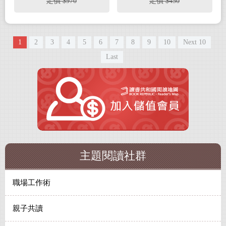
定價 $970
定價 $450
生記
1
2
3
4
5
6
7
8
9
10
Next 10
Last
主題閱讀社群
職場工作術
親子共讀