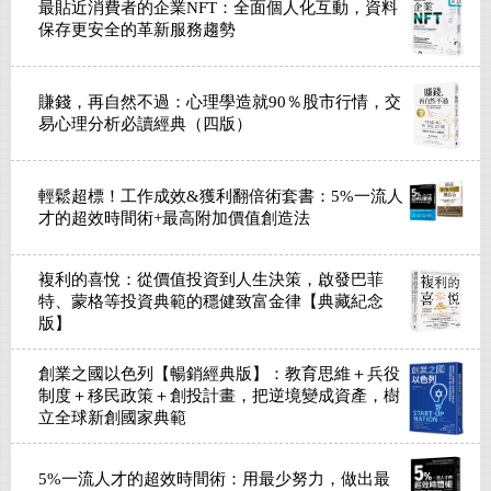
最貼近消費者的企業NFT：全面個人化互動，資料
保存更安全的革新服務趨勢
賺錢，再自然不過：心理學造就90％股市行情，交
易心理分析必讀經典（四版）
輕鬆超標！工作成效&獲利翻倍術套書：5%一流人
才的超效時間術+最高附加價值創造法
複利的喜悅：從價值投資到人生決策，啟發巴菲
特、蒙格等投資典範的穩健致富金律【典藏紀念
版】
創業之國以色列【暢銷經典版】：教育思維＋兵役
制度＋移民政策＋創投計畫，把逆境變成資產，樹
立全球新創國家典範
5%一流人才的超效時間術：用最少努力，做出最