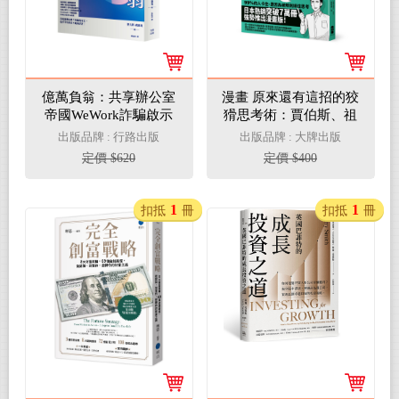
億萬負翁：共享辦公室
漫畫 原來還有這招的狡
帝國WeWork詐騙啟示
猾思考術：賈伯斯、祖
錄
克柏、松下幸之助都在
出版品牌 : 行路出版
出版品牌 : 大牌出版
用！以最小力量，產生
定價 $620
定價 $400
最大效果的水平思考
1
1
扣抵
冊
扣抵
冊