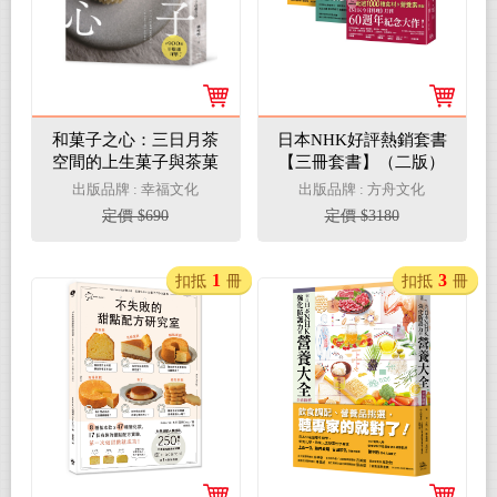
和菓子之心：三日月茶
日本NHK好評熱銷套書
空間的上生菓子與茶菓
【三冊套書】（二版）
子技藝美學
（來自日本NHK 打造健
出版品牌 : 幸福文化
出版品牌 : 方舟文化
康身體的食材大全＋來
定價 $690
定價 $3180
自日本NHK 從日常飲食
調理體質的身體大全 全
彩圖解＋來自日本NHK
1
3
扣抵
冊
扣抵
冊
強化防護力的營養大全
全彩圖解）