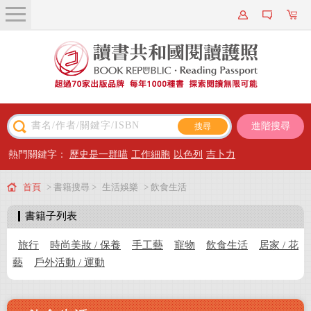
關於我們
近期新書
書籍搜尋
進階搜尋
主題閱讀
熱門關鍵字：
歷史是一群喵
工作細胞
以色列
吉卜力
出版專區
首頁
> 書籍搜尋 >
生活娛樂
> 飲食生活
會員專屬
書籍子列表
會員儲值方案
旅行
時尚美妝 / 保養
手工藝
寵物
飲食生活
居家 / 花
藝
戶外活動 / 運動