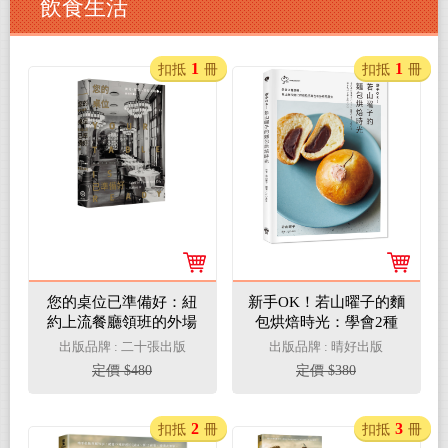
飲食生活
1
1
扣抵
冊
扣抵
冊
您的桌位已準備好：紐
新手OK！若山曜子的麵
約上流餐廳領班的外場
包烘焙時光：學會2種
風雲
麵糰，做出無限變化的
出版品牌 : 二十張出版
出版品牌 : 晴好出版
鬆軟系麵包和酥脆系麵
定價 $480
定價 $380
包
2
3
扣抵
冊
扣抵
冊