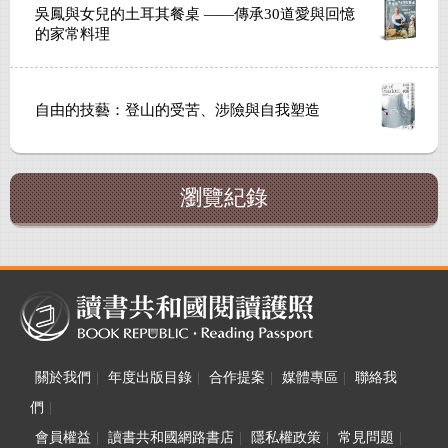
吳鳳與女兒的土耳其餐桌 ——傳承30道愛與回憶
的家常料理
自由的技藝：登山的受苦、涉險與自我塑造
瀏覽紀錄
關於我們
|
年度出版目錄
|
合作提案
|
媒體專區
|
聯絡我
們
|
會員權益
|
讀書共和國網路書店
|
隱私權政策
|
常見問題
|