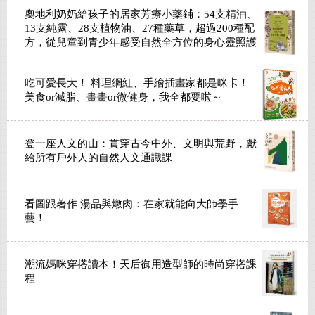
奧地利奶奶給孩子的居家芳療小藥鋪：54支精油、
13支純露、28支植物油、27種藥草，超過200種配
方，從兒童到青少年感受自然全方位的身心靈照護
智慧。
吃可愛長大！ 料理網紅、手繪插畫家都是咪卡！
美食or減脂、畫畫or微健身，我全都要啦～
登一座人文的山：貫穿古今中外、文明與荒野，獻
給所有戶外人的自然人文通識課
看圖跟著作 湯品與燉肉：在家就能向大師學手
藝！
潮流媽咪穿搭讀本！天后御用造型師的時尚穿搭課
程