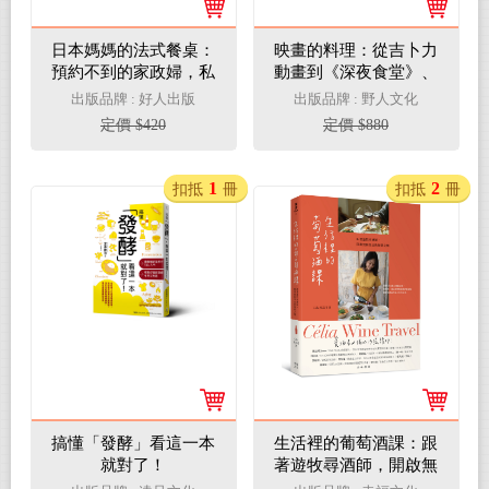
日本媽媽的法式餐桌：
映畫的料理：從吉卜力
預約不到的家政婦，私
動畫到《深夜食堂》、
藏61道法式家常菜
《舞伎家的料理人》，
出版品牌 : 好人出版
出版品牌 : 野人文化
從小津安二郎、黑澤明
定價 $420
定價 $880
到是枝裕和，28部日本
映画╳60道經典食譜
【精裝】
1
2
扣抵
冊
扣抵
冊
搞懂「發酵」看這一本
生活裡的葡萄酒課：跟
就對了！
著遊牧尋酒師，開啟無
框架品飲餐搭之樂