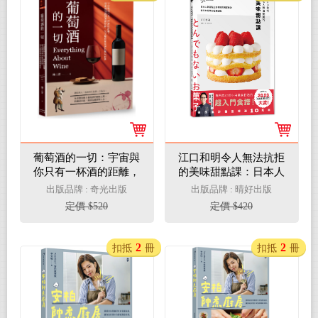
葡萄酒的一切：宇宙與
江口和明令人無法抗拒
你只有一杯酒的距離，
的美味甜點課：日本人
從必備知識到餐酒搭
氣甜點主廚傳授的獨家
出版品牌 : 奇光出版
出版品牌 : 晴好出版
配，完全解析葡萄酒的
秘訣，新手也能做出經
定價 $520
定價 $420
風味祕密
典甜點
2
2
扣抵
冊
扣抵
冊