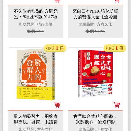
不失敗的甜點配方研究
來自日本NHK 強化防護
室：8種基本款 X 47種
力的營養大全【全彩圖
變化款 X 17個有趣好玩
解】（二版）
出版品牌 : 晴好出版
出版品牌 : 方舟文化
的甜點配方實驗，第一
定價 $450
定價 $1200
次做甜點就成功
1
1
扣抵
冊
扣抵
冊
驚人的發酵力：用麴實
古早味台式點心圖鑑：
現美味、健康、永續新
米製點心、澱粉類點
生活【二版】
心，在地惜食智慧與手
出版品牌 : 方舟文化
出版品牌 : 幸福文化