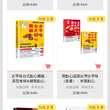
工氣味，作夥呷點心！
定價 $480
定價 $420
1
2
扣抵
冊
扣抵
冊
古早味台式點心圖鑑：
用點心認識台灣古早味
原型食材&糖製點心、
（套書）：米製點心、
麵粉類點心、涼水甜
澱粉類點心、原型食材
出版品牌 : 幸福文化
出版品牌 : 幸福文化
湯、冰品，在地惜食智
&糖製點心、麵粉類點
定價 $480
定價 $900
慧與手工氣味，作夥呷
心、涼水甜湯、冰品，
點心！
作夥呷點心！
2
1
扣抵
冊
扣抵
冊