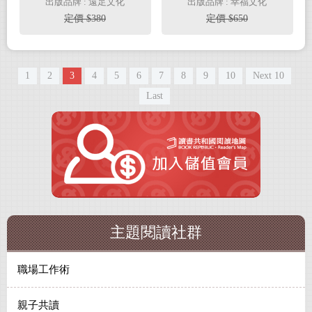
出版品牌 : 遠足文化
出版品牌 : 幸福文化
定價 $380
定價 $650
1
2
3
4
5
6
7
8
9
10
Next 10
Last
主題閱讀社群
職場工作術
親子共讀