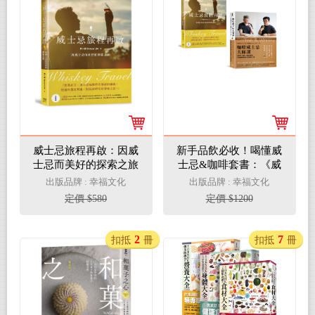
威士忌旅程再啟：因威
新手品飲必收！喝懂威
士忌而美好的探索之旅
士忌&咖啡套書：《威
士忌旅程再啟》+《咖
出版品牌 : 幸福文化
出版品牌 : 幸福文化
啡威士忌大師課》
定價 $580
定價 $1200
2
7
扣抵
冊
扣抵
冊